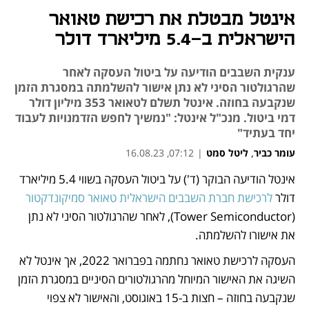
אינטל מבטלת את רכישת טאואר
הישראלית ב-5.4 מיליארד דולר
ענקית השבבים הודיעה על ביטול העסקה לאחר
שהרגולטור הסיני לא נתן אישור להשלמתה במסגרת הזמן
שנקבעה בחוזה. אינטל תשלם לטאואר 353 מיליון דולר
דמי ביטול. מנכ"ל אינטל: "נמשיך לחפש הזדמנויות לעבוד
יחד בעתיד"
עומר כביר
,
ליטל סמט
|
07:12, 16.08.23
אינטל הודיעה הבוקר (ד') על ביטול העסקה בשווי 5.4 מיליארד 
נפתח בכרטיסייה חדשה
נפתח בכרטיסייה חדשה
נפתח בכרטיסייה חדשה
נפתח בכרטיסייה חדשה
דולר 
לרכישת חברת השבבים הישראלית טאואר סמיקונדקטור
(Tower Semiconductor), לאחר שהרגולטור הסיני לא נתן 
את אישורו להשלמתה.
העסקה לרכישת טאואר נחתמה בפברואר 2022, אך אינטל לא 
השיגה את האישור המיוחל מהרגולטורים הסיניים במסגרת הזמן 
שנקבעה בחוזה – חצות ב-15 באוגוסט, והאישור לא צפוי 