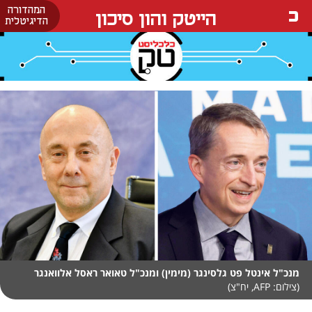
המהדורה
הייטק והון סיכון
הדיגיטלית
מנכ"ל אינטל פט גלסינגר (מימין) ומנכ"ל טאואר ראסל אלוואנגר
(צילום: AFP, יח"צ)