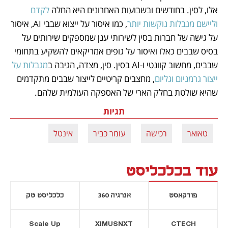
אלו, לסין. בחודשים ובשבועות האחרונים היא החלה 
לקדם 
וליישם מגבלות נוקשות יותר
, כמו איסור על ייצוא שבבי AI, איסור 
על גישה של חברות בסין לשירותי ענן שמספקים שירותים על 
בסיס שבבים כאלו ואיסור על גופים אמריקאים להשקיע בתחומי 
שבבים, מחשוב קוונטי ו-AI בסין. סין, מצדה, הגיבה ב
מגבלות על 
ייצור גרמניום וגליום
, מחצבים קריטיים לייצור שבבים מתקדמים 
שהיא שולטת בחלק הארי של האספקה העולמית שלהם.
תגיות
טאואר
רכישה
עומר כביר
אינטל
עוד בכלכליסט
פודקאסט
אנרגיה 360
כלכליסט טק
Scale Up
XIMUSNXT
CTECH