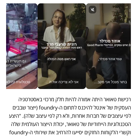
בתור מנכל אני מקבל מאות החלטות ביום, וה- Galaxy Z Fold8 Ultra עוזר לי לחתוך אותן מהר יותר_v
אני לא צריכה את המשרד: רונית שרעבי-חדד מנהלת ארגון של 30000 עובדים מכל מקום_v
טכנולוגיה זה לא רק בהייטק: גם תעשיי
רכישת טאואר היתה אמורה להיות חלק מרכזי באסטרטגיה 
העסקית של אינטל להיכנס לתחום ה-foundry (ייצור שבבים 
לפי עיצובים של חברות אחרות, ולא רק לפי עיצוב שלה). "היצע 
הטכנולוגיות הייחודיות של טאואר, יכולת הייצור העולמית שלה 
וקשרי הלקוחות החזקים יסייעו להרחיב את שירותי ה-foundry 