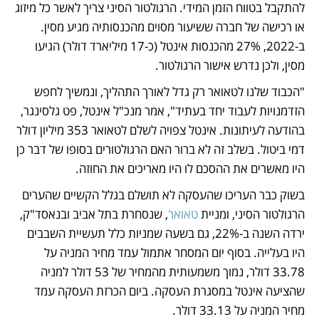
להתקבל בטווח הזמן המידי. הרגולטור הסיני צריך לאשר כל מיזוג 
או רכישה של חברה ששיעור מסוים מהכנסותיה מגיע מסין. 
ב-2022, 27% מהכנסות אינטל (כ-17 מיליארד דולר) הגיעו 
מסין, ולכן נדרש אישור הרגולטור.
"הכבוד שלנו לטאואר רק גדל לאורך התהליך, ונמשיך לחפש 
הזדמנויות לעבוד יחד בעתיד", אמר מנכ"ל אינטל, פט גלסינגר, 
בהודעה לעיתונות. אינטל צפויה לשלם לטאואר 353 מיליון דולר 
דמי ביטול. בשלב זה לא ברור האם הרגולטורים בסופו של דבר כן 
היו מאשרים את ההסכם לו היו מאריכים את החוזה. 
בשוק כבר העריכו שהעסקה לא תושלם בגלל הקשיים שהערים 
הרגולטור הסיני, ומניית 
טאואר
, שנסחרת בתל אביב ובנאסד"ק, 
ירדה השנה ב-22%, גם בשעה שמניות כלל תעשיית השבבים 
היו בעלייה. בסוף יום המסחר אתמול עמד מחיר המניה על 
33.78 דולר, נמוך משמעותית מהמחיר של 53 דולר למניה 
שהציעה אינטל במסגרת העסקה. ביום הכרזת העסקה עמד 
מחיר המניה על 33.13 דולר.