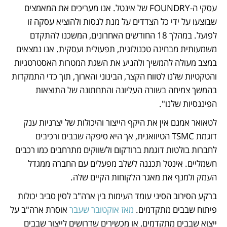
עסקי ה-FOUNDRY של אינטל. אנו מעריכים את המאמצים 
שבוצעו על ידי כל הצדדים על מנת לנסות ולהוציא עסקה זו 
לפועל. במהלך 18 החודשים האחרונים, המשכנו להתקדם 
משמעותית מבחינה טכנולוגית, תפעולית ועסקית. אנו נמצאים 
במצב מעולה להמשיך ולהניע את השגת המטרות האסטרטגיות 
והטקטיות שלנו לטווח הקצר, הבינוני והארוך, תוך כדי התמקדות 
בהמשך צמיחה בשורה העליונה והתחתונה של התוצאות 
הפיננסיות שלנו".
לטאואר אמנם אין את היקף הייצור והיכולות של יצרניות ענק 
דוגמת TSMC הטיוואנית, אך היא סיפקה שבבים ורכיבים 
לחברות בולטות דוגמת ברודקום ולשווקים מתרחבים כמו רכבים 
חשמליים. אינטל תכננה לשלב מפעלים עם החברה ממגדל 
העמק ולמנף את מאגר הלקוחות הקיים שלה.
ברקע הסירוב הסיני עומד העימות בין ארה"ב לסין סביב יכולות 
פיתוח שבבים מתקדמים. 
מאז אוקטובר שעבר
 אוסרת ארה"ב על 
ייצוא שבבים מתקדמים, או מכשירים שדרושים לייצור שבבים 