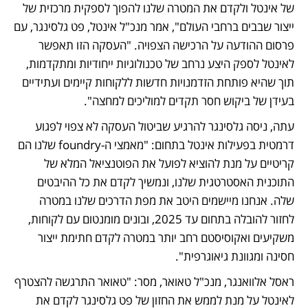
של אינטל ולקדם את המטרה שלנו להפוך לספקית מרכזית של 
ייצור שבבים ברחבי העולם", אמר מנכ"ל אינטל, פט גלסינגר, עם 
פרסום ההודעה על הרכישה הצפויה. "העסקה הזו תאפשר 
לאינטל לספק היצע נרחב של טכנולוגיות ייחודיות ומתקדמות, 
תוך שהיא פותחת הזדמנויות חדשות ללקוחות קיימים ועתידיים 
בעידן של ביקוש חסר תקדים למוליכים למחצה".
עתה, ניסה גלסינגר להרגיע שביטול העסקה לא צפוי לפגוע 
דרמטית בפעילות אינטל בתחום: "מאמצי ה-foundry שלנו הם 
קריטיים על מנת להוציא לפועל את הפוטנציאל המלא של 
התוכנית האסטרטגית שלנו, ונמשיך לקדם את כל ההיבטים 
שלה. אנחנו מיישמים היטב את מפת הדרכים שלנו במטרה 
לחזור להובלה בתחום עד 2025, ובונים מומנטום עם לקוחות, 
משקיעים ואקוסיסטם רחב יותר במטרה לקדם חתימת ייצור 
חסינה ומגוונת גיאוגרפית".
ראסל אלוואנגר, מנכ"ל טאואר, מסר: "טאואר התרגשה להצטרף 
לאינטל על מנת לממש את החזון של פט גלסינגר לקדם את 