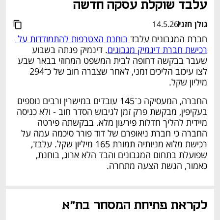
עלבד שוקלת עסקה חדשה
גולן חזני
14.5.26
חברת המגבונים עלבד
 בוחנת הצטרפות להתמודדות על 
רכישת חברת דינמיק מגבונים
. דינמיק פנתה בשבוע 
שעבר בבקשה דחופה לבית המשפט המחוזי בבאר שבע 
לצו עיכוב הליכים זמני, לאחר שצברה חוב של כ־294 
מיליון שקל. 
החברה, המעסיקה כ־145 עובדים במישרין ורבים נוספים 
בעקיפין, מבקשת פרק זמן לגיבוש הסדר חוב - ולא כניסה 
מיידית להליך חדלות פירעון מלא. בבקשתה פירטה 
החברה כי חברת ניאופרם של דוד פורר סיכמה עמה על 
רכישת מלוא מניותיה תמורת 165 מיליון שקל. עלבד, 
שפועלת בתחום המגבונים והבד הלא ארוג, בוחנת, 
כאמור, הגשת הצעה מתחרה.
נפתח בכרטיסייה חדשה
לקראת פתיחת המסחר בת"א 