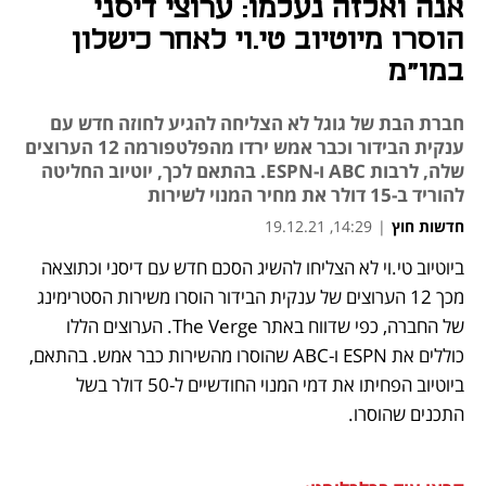
אנה ואלזה נעלמו: ערוצי דיסני
הוסרו מיוטיוב טי.וי לאחר כישלון
במו"מ
חברת הבת של גוגל לא הצליחה להגיע לחוזה חדש עם
ענקית הבידור וכבר אמש ירדו מהפלטפורמה 12 הערוצים
שלה, לרבות ABC ו-ESPN. בהתאם לכך, יוטיוב החליטה
להוריד ב-15 דולר את מחיר המנוי לשירות
חדשות חוץ
|
14:29, 19.12.21
ביוטיוב טי.וי לא הצליחו להשיג הסכם חדש עם דיסני וכתוצאה 
נפתח בכרטיסייה חדשה
נפתח בכרטיסייה חדשה
נפתח בכרטיסייה חדשה
מכך 12 הערוצים של ענקית הבידור הוסרו משירות הסטרימינג 
של החברה, כפי שדווח באתר The Verge. הערוצים הללו 
כוללים את ESPN ו-ABC שהוסרו מהשירות כבר אמש. בהתאם, 
ביוטיוב הפחיתו את דמי המנוי החודשיים ל-50 דולר בשל 
התכנים שהוסרו. 