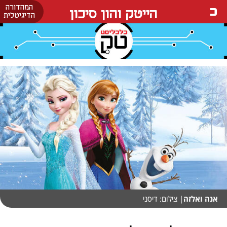
המהדורה
הייטק והון סיכון
הדיגיטלית
אנה ואלזה
| צילום: דיסני