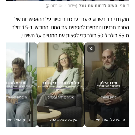
דיסני. העזה לדחות את גוגל
(
צילום: שאטרסטוק
)
מוקדם יותר בשבוע שעבר עדכנו ביוטיוב על ההאפשרות של 
הסרת תכנים והתחייבו להפחית את המנוי החודשי ב-15 דולר 
מ-65 דולר ל-50 דולר כדי לפצות את המנויים על השינוי. 
זה שינה לי את החיים: איך עידו איז'ק הופך את הסמארטפון לכלי צילום מקצועי_v
אין שעה שלא התעסקתי במשבר - טל אלכסנדרוביץ’ שגב מנהלת משברים תקשורתיים מכל מקום עם ה- Galaxy Z Fold8 Ultra שלה_v
חינוך הוא המש