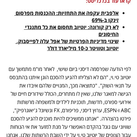
קראו עוד בכלכליסט:
אלפבית עקפה את התחזיות: ההכנסות מפרסום 
זינקו ב-69%
לא רק קורונה: יוטיוב תחסום את כל מתנגדי 
החיסונים
שינוי מדיניות הפרטיות של אפל עלה לפייסבוק, 
יוטיוב וטוויטר כ-10 מיליארד דולר
לפי הודעה שפרסמה דיסני ביום שישי,  לאחר מו"מ מתמשך עם 
יוטיוב טי.וי, "הם לא הצליחו להגיע להסכם הוגן איתנו בהתבסס 
על תנאי השוק". "כתוצאה מכך, המנויים שלהם איבדו את 
הגישה למאגר שלנו, שאין לו מתחרים, הכולל שידורים חיים של 
אירועי ספורט, חדשות, תוכניות לילדים ולמשפחה מרשתות 
ABC ו-ESPN, ערוץ דיסני, פריפורם, FX ונשיונל ג'יאוגרפיק", 
פירטו בהצהרה. "אנחנו ממשיכים להיות מוכנים להגיע להסכם 
שוויוני עם גוגל בהקדם האפשרי על מנת למזער את אי הנוחות 
עבור הצופים של יוטיוב טי.וי על ידי השבת הרשתות שלנו. אנחנו 