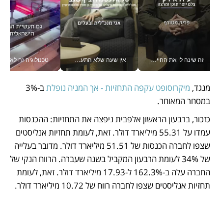
זה שינה לי את החיים: איך עידו איז'ק הופך את הסמארטפון לכלי צילום מקצועי_v
אין שעה שלא התעסקתי במשבר - טל אלכסנדרוביץ’ שגב מנהלת משברים תקשורתיים מכל מקום עם ה- Galaxy Z Fold8 Ultra שלה_v
טכנולוגיה זה לא רק בהייטק: גם תעשיי
מנגד, 
מיקרוסופט עקפה התחזיות - אך המניה נופלת
 ב-3% 
במסחר המאוחר.
כזכור, ברבעון הראשון אלפבית ניפצה את התחזיות: ההכנסות 
עמדו על 55.31 מיליארד דולר. זאת, לעומת תחזיות אנליסטים 
שצפו לחברה הכנסות של 51.51 מיליארד דולר. מדובר בעלייה 
של 34% לעומת הרבעון המקביל בשנה שעברה. הרווח הנקי של 
החברה עלה ב-162.3% ל-17.93 מיליארד דולר. זאת, לעומת 
תחזיות אנליסטים שצפו לחברה רווח של 10.72 מיליארד דולר.