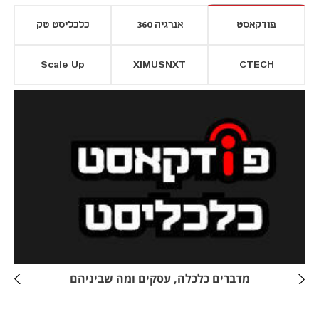
פודקאסט
אנרגיה 360
כלכליסט טק
Scale Up
XIMUSNXT
CTECH
יסייה חדשה
נפתח בכרטיסייה חדשה
מדברים כלכלה, עסקים ומה שביניהם