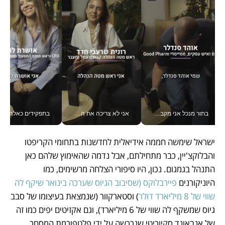
אני לא צריכה את המשרד: רונית שרעבי-חדד מנהלת ארגון של 30000 עובדים מכל מקום_v
בתפקידים כאלה אי אפשר לחכות: אושרת לוי מניעה השקעות ענק מהטלפון_v
כלכליסט דיגיטל
ישראל שימשה חממה אידיאלית לחדשנות בתחומי הקריפטו 
והבלוקצ'יין, כבר מתחילתם, אבל נדמה שהאימוץ שלהם כאן 
התנהל בגמגום. נכון, היו סיפורי הצלחה מרשימים, כמו 
היוניקורנים 
פיירבלוקס (שסיבוב הגיוס שערכה בינואר שיקף לה 
שווי של 8 מיליארד דולר
) וסטארקוור (שנמצאת בעיצומו של סבב 
גיוס שמשקף לה שווי של 6 מיליארד), וגם אקזיטים יפים כמו זה 
של אנבאונד סקיוריטי שנרכשה על ידי פלטפורמת המסחר 