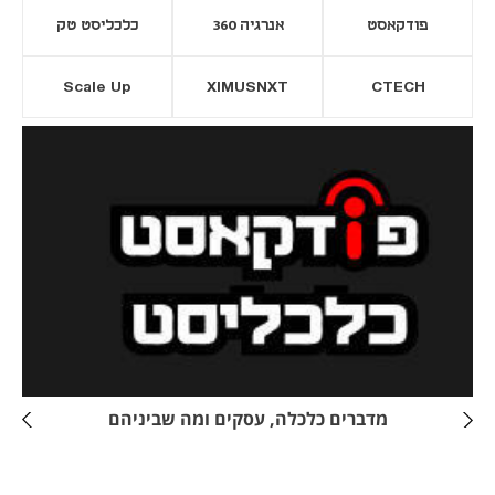
פודקאסט
אנרגיה 360
כלכליסט טק
Scale Up
XIMUSNXT
CTECH
יסייה חדשה
נפתח בכרטיסייה חדשה
מדברים כלכלה, עסקים ומה שביניהם