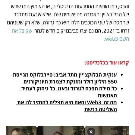
והרס, כמו הונאות המטבעות הדיגיטליים, או האימוץ המדשדש 
של הבלוקצ'יין והאכזבה מהיישומים שלו. אלא שכעת מתברר 
שהמסה של שני הכוכבים הללו היא כה גדולה, שלא רק ששניהם 
זרחו ב־2021, הם גם יצרו סביבם יקום חדש לגמרי 
שקיבל את 
השם web3.
קראו עוד בכלכליסט:
ענקית הבלוקצ'יין מתל אביב: פיירבלוקס מגייסת 
550 מיליון דולר ומזנקת לצמרת היוניקורנים
כל מילה הפכה לטרנד ובאזז, כל גיהוק לעתיד 
האנושות
מה זה  Web3 והאם היא תצליח להחזיר לנו את 
השליטה ברשת