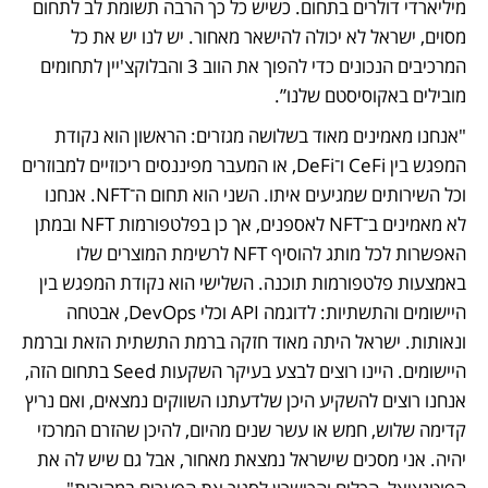
מיליארדי דולרים בתחום. כשיש כל כך הרבה תשומת לב לתחום 
מסוים, ישראל לא יכולה להישאר מאחור. יש לנו יש את כל 
המרכיבים הנכונים כדי להפוך את הווב 3 והבלוקצ'יין לתחומים 
מובילים באקוסיסטם שלנו”.  
"אנחנו מאמינים מאוד בשלושה מגזרים: הראשון הוא נקודת 
המפגש בין CeFi ו־DeFi, או המעבר מפיננסים ריכוזיים למבוזרים 
וכל השירותים שמגיעים איתו. השני הוא תחום ה־NFT. אנחנו 
לא מאמינים ב־NFT לאספנים, אך כן בפלטפורמות NFT ובמתן 
האפשרות לכל מותג להוסיף NFT לרשימת המוצרים שלו 
באמצעות פלטפורמות תוכנה. השלישי הוא נקודת המפגש בין 
היישומים והתשתיות: לדוגמה API וכלי DevOps, אבטחה 
ונאותות. ישראל היתה מאוד חזקה ברמת התשתית הזאת וברמת 
היישומים. היינו רוצים לבצע בעיקר השקעות Seed בתחום הזה, 
אנחנו רוצים להשקיע היכן שלדעתנו השווקים נמצאים, ואם נריץ 
קדימה שלוש, חמש או עשר שנים מהיום, להיכן שהזרם המרכזי 
יהיה. אני מסכים שישראל נמצאת מאחור, אבל גם שיש לה את 