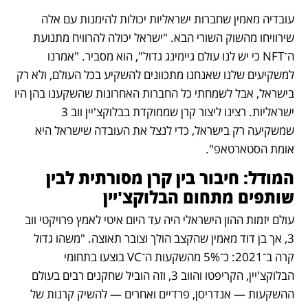
עובדיה מאמין שחברות ישראליות יכולות להימנות עם אלה 
שירוויחו מהשוק השורי הבא. "ישראל יכולה להרוויח מתנועת 
ה־NFT כי יש לנו עולם גיימינג גדול", הוא מסביר. "אמרנו 
למשקיעים שלנו שאנחנו מתכוונים להשקיע בכל העולם, ולא רק 
בישראל, אבל לשמחתי כל החברות האחרונות שהשקענו בהן היו 
ישראליות. רצינו ליצור קרן שממוקדת בבלוקצ'יין ווב 3 
שמשקיעה רק בישראל, כדי לנצל את העובדה שישראל היא 
אומת הסטארטאפ". 
המודל: חיבור בין קרן מסורתית לבין 
שותפים מתחום הבלוקצ'יין
עולם יזמות ההון הישראלי היה עד היום איטי לאמץ פרויקטי ווב 
3, אך בן דוד מאמין שהקצב הולך וצובר תאוצה. "משהו גדול 
קרה ב־2021: כ־5% מהשקעות ה־VC בוצעו בתחומי 
הבלוקצ'יין, הקריפטו והווב 3, וזה הוביל שחקנים רבים בעולם 
ההשקעות — אנדריסן, פרדיים ואחרים — להשיק קרנות של 