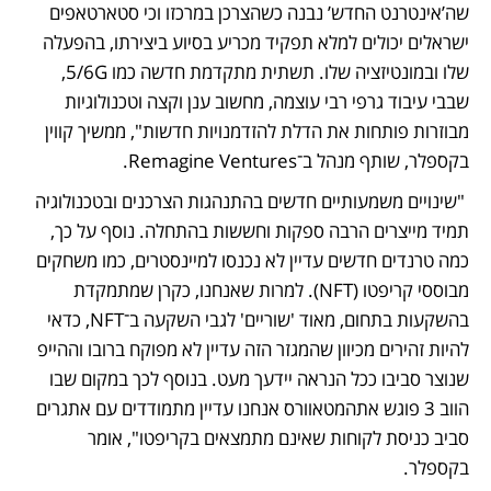
שה’אינטרנט החדש’ נבנה כשהצרכן במרכזו וכי סטארטאפים 
ישראלים יכולים למלא תפקיד מכריע בסיוע ביצירתו, בהפעלה 
שלו ובמונטיזציה שלו. תשתית מתקדמת חדשה כמו 5/6G, 
שבבי עיבוד גרפי רבי עוצמה, מחשוב ענן וקצה וטכנולוגיות 
מבוזרות פותחות את הדלת להזדמנויות חדשות", ממשיך קווין 
בקספלר, שותף מנהל ב־Remagine Ventures.
 "שינויים משמעותיים חדשים בהתנהגות הצרכנים ובטכנולוגיה 
תמיד מייצרים הרבה ספקות וחששות בהתחלה. נוסף על כך, 
כמה טרנדים חדשים עדיין לא נכנסו למיינסטרים, כמו משחקים 
מבוססי קריפטו (NFT). למרות שאנחנו, כקרן שמתמקדת 
בהשקעות בתחום, מאוד 'שוריים' לגבי השקעה ב־NFT, כדאי 
להיות זהירים מכיוון שהמגזר הזה עדיין לא מפוקח ברובו וההייפ 
שנוצר סביבו ככל הנראה יידעך מעט. בנוסף לכך במקום שבו 
הווב 3 פוגש אתהמטאוורס אנחנו עדיין מתמודדים עם אתגרים 
סביב כניסת לקוחות שאינם מתמצאים בקריפטו", אומר 
בקספלר.