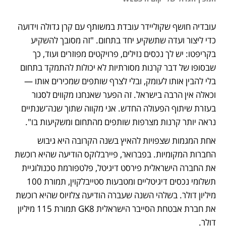
עובדיה חושף שקוליידר עובדת במשותף עם קרן גדולה וידועה 
כדי ליצור ועדה שתשקיע יחד בתחום. "זה מסובך להשקיע 
בקריפטו: יש לך נכסים נזילים, פרויקטים מפוזרים ועוד, כך 
שבסופו של דבר קרנות מסורתיות לא יכולות להתמקד בתחום 
בלי להבין אותו לעומק, ובלי לצרף שותפים שמכירים אותו — 
וכאלה אין הרבה בישראל. זה הפער שאנחנו מקווים לסגור 
בעזרת שיתוף הפעולה החדש. אני מקווה שתוך שנה־שנתיים 
נראה יותר קרנות מצרפות שותפים מהתחום ומשקיעות בו".
אחת המגמות שצפויות להאיץ בשנה הקרובה היא גיבוש 
החברות המקומיות. בפברואר, פיירבלוקס הודיעה שהיא רוכשת 
את החברה הישראלית פירסט דיגיטל, פלטפורמת טכנולוגיית 
תשלומי נכסים דיגיטליים ומטבעות סטייבלקוין, תמורת 100 
מיליון דולר. בשלהי השנה שעברה הודיעה צלזיוס שהיא רוכשת 
את חברת אבטחת הסייבר הישראלית GK8 תמורת 115 מיליון 
דולר.