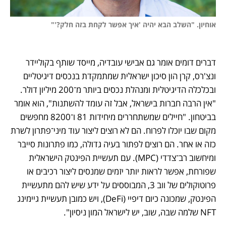
אוחיון. "השלב הבא יהיה 'איך אפשר לקחת בזה חלק?'"

דברים דומים אומר גם אבישי עובדיה, מייסד שותף בקוליידר 
ונצ'רס, קרן הון סיכון ישראלית שמתמקדת בנכסים דיגיטליים 
ובכלכלה הדיגיטלית ומנהלת נכסים ביותר מ־200 מיליון דולר. 
"אין הרבה חברות בישראל, אבל זה עומד להשתנות", הוא אומר 
בביטחון. "חיילים שמשתחררים מיחידות 81 ו־8200 מחפשים 
מקום שבו יוכלו לפרוח. הם לא רוצים ליצור עוד מיני־פתרון לשרת 
כזה או אחר. הם רוצים לפתור בעיה גדולה, כמו פתרונות סייבר 
ומיחשוב רב־צדדי (MPC). עם תעשיית הפינטק הישראלית 
שפורחת, אפשר לראות יותר יזמים שמנסים ליצור רכיבים או 
פרוטוקולים של ווב 3, המבוססים על ידע שיש להם מתעשיית 
הפינטק, שמכונה כיום דיפיי (DeFi), ויש כמובן תעשיית גיימינג 
NFT שלמה שבה, שוב, יש לישראל המון ניסיון".