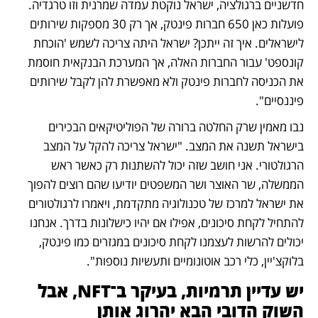
חדשניים ברגולציה, ישראל נוקטת עמדה שמרנית וזו טרגדיה. 
פועלות כאן 650 חברות פינטק, אך רק 30 מספקות שירותים 
לישראלים. איך זה ייתכן? ישראל היתה צריכה לשמש 'הוכחת 
קונספט' עבור החברות האלה, אך המערכת הבנקאית חוסמת 
את הכניסה לחברות פינטק ולא מאפשרת להן לקבל שירותים 
פיננסיים". 
נבו מאמין שרק החלטה ברורה של הפוליטיקאים הבכירים 
בישראל תשנה את המצב. "ישראל צריכה להקל על המצב 
הרגולטורי. אני חושב שזה יכול להשתנות רק כאשר ראש 
הממשלה, שר האוצר ושר המשפטים יודיעו שהם רוצים להפוך 
את ישראל למרכז של טכנולוגיה מתקדמת, ויאמרו לרגולטורים 
להתחיל לקחת סיכונים, אפילו אם יהיו כישלונות בדרך. אנחנו 
יכולים להרשות לעצמנו לקחת סיכונים במגזרים כמו פינטק, 
בלוקצ'יין, כלי רכב אוטונומיים ותעשיות נוספות".
יש עדיין תרמיות, בעיקר ב־NFT, אבל 
השוק הדובי הבא יהרוג אותן