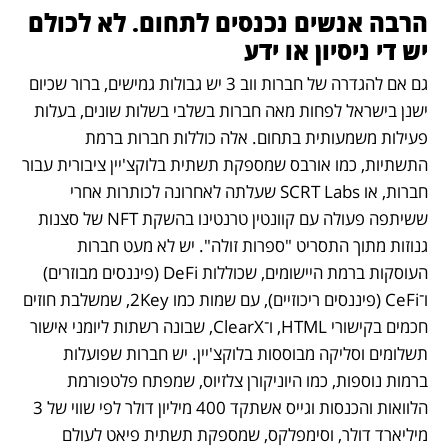
הרבה אנשים נכנסים לתחום. לא לכולם 
יש די ניסיון או ידע 
גם אם להגדרה של חברות ווב 3 יש גבולות גמישים, ברור שכיום 
ישנן בישראל לפחות מאה חברות בשלבי בשלות שונים, בעלות 
פעילות משמעותית בתחום. אלה כוללות חברות ברמת 
התשתיות, כמו אורבס שמספקת תשתית בלוקצ'יין ציבורית עבור 
חברות, או SCRT Labs שעלתה לאחרונה לכותרות אחרי 
ששיתפה פעולה עם קוונטין טרנטינו בהשקת NFT של סצנות 
גנוזות מתוך התסריט "ספרות זולה". יש לא מעט חברות 
העוסקות ברמת היישומים, שכוללות DeFi (פיננסים מבוזרים) 
ו־CeFi (פיננסים ריכוזיים), עם שמות כמו 2Key, שמשלבת חוזים 
חכמים בקישורי HTML, ו־ClearX, שבונה רשתות ליומני אישור 
תשלומים וסליקה מבוססות בלוקצ'יין. יש חברות שפועלות 
ברמות נוספות, כמו היוניקורן צלזיוס, שמפתח פלטפורמת 
הלוואות והכנסות וגייס אשתקד 400 מיליון דולר לפי שווי של 3 
מיליארד דולר, וסימפלקס, שמספקת תשתית פיאט לעולם 