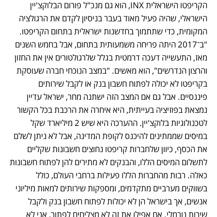
הקריפטו הישראלית INX, הוא גם מנכ"ל פורום הבלוקצ'יין 
הישראלי, שהיה פעיל מאוד בעבר בניסיון לקדם את הרגולציה 
המקומית, כדי שתתמוך בחדשנות ישראלית בתחום הקריפטו. 
"ב־2017 היתה פריחה משמעותית בתחום, אבל בחמש השנים 
מאז, התעשייה דעכה דרמטית בגלל שלרגולטורים אין את החזון 
והרצון הנדרשים", הוא מאשים. "במצב הנוכחי חברה שעוסקת 
בקריפטו לא יכולה לפתוח חשבון בנק או לקבל שירותים 
פיננסיים. אבל גם אם המצב הזה ישתנה מחר, ישראל עדיין 
נמצאת בפוזיציה בעייתית, היא איחרה את הרכבת בכל הקשור 
לטכנולוגיות בלוקצ'יין. ההערכה היא שיש 2 מיליארד שקל 
במיסים שממתינים להיכנס לקופת המדינה, אבל לא ניתן לשלם 
את הכסף, כיוון שלחברות קריפטו נחוצים חשבונות שקליים 
לתשלום המיסים הללו, והבנקים לא מתירים להן לפתוח חשבונות 
כאלה. רבות מהחברות הללו פעילות ברחבי העולם, כולל 
בשווקים מערביים מתקדמים, ומספקות שירותים למאות מיליוני 
אנשים, אך בישראל הן לא יכולות לפתוח חשבון בנק ולקבל 
שירות נורמלי. אם אפילו את זה לא מצליחים לפתור, אני לא 