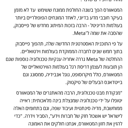
המטאוורס הפך בשנה החולפת ממונח ששימש  עד לא מזמן 
בעיקר חובבי מדע בדיוני, לאחד המונחים הפופולריים ביותר 
בעולמות הדיגיטל - הרבה בזכות המיתוג מחדש של פייסבוק, 
שהסבה את שמה ל־Meta. 
על פי התוכנית האסטרטגית החדשה שלה, תהפוך פייסבוק 
בתוך חמש שנים לחברה הממוקדת בעולמות וירטואליים. 
ההחלטה של Meta גררה אחריה ענקיות טכנולוגיה נוספות שגם 
הן תובעות לעצמן דריסת רגל בעולמות הווירטואליים של 
המטאוורס, כולל מיקרוסופט, גוגל אנבידיה, סמסונג וגם 
בייטדאנס הבעלים של טיקטוק.
"מנקודת מבט טכנולוגית, הרבה מהאתגרים של המטאוורס 
יטופלו על ידי טכנולוגיה שמנצלת בינה מלאכותית: ראייה 
ממוחשבת, מדיה סינתטית ועיבוד שפה, וגם בתחומים האלה 
לישראל יש אשכול חזק של חברות וידע", הסביר וידרה. "כדי 
להזין את חזון המטאוורס, אנחנו חולקים את האמונה 