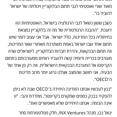
מאוד שורי ואופטימי לגבי תחום הבלוקצ'יין ויכולתה של ישראל 
להוביל בו".
כשבן ששון נשאל לגבי הרגולציה בישראל, האופטימיות הזו 
דועכת. "ההבנה הרגולטורית של מה זה בלוקצ'יין נמצאת 
בחיתוליה בכל המדינות, כולל ישראל. אבל אני עצוב לומר שיש 
תחום אחד שבו ישראל באמת משתרכת מאחורי שאר המדינות, 
וזה תחום הבנקאות, והדרת חברות הבלוקצ'יין. לישראלים שהיו 
מעורבים בכרייה ודומיה קשה להעביר רווחים ממעורבותם בתחום 
הקריפטו אל המערכת הבנקאית הישראלית. וזה רק פן אחד של 
הבעיה. אני חושב שהמצב אצלנו גרוע יותר מרוב מדינות 
ה־OECD".
"נכון לעכשיו אנחנו המדינה היחידה ב־OECD שבה לא ניתן 
להפקיד בבנק כספים שמקורם בקריפטו", מחדדת זהבי. "זו 
אינה הגזמה: אנחנו היחידים שלא מאפשרים זאת".
יגאל נבו, מנהל INX Ventures, חלק מפלטפורמת סחר 