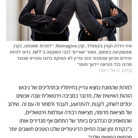
איזי וידרה וקווין בקספלד, קרן Remagine: "למרות שאנחנו, כקרן 
שמשקיעה בתחום, מאוד ‘שוריים’ לגבי השקעה ב־NFT, כדאי להיות 
זהירים מכיוון שהמגזר הזה עדיין לא מפוקח ברובו וההייפ שנוצר 
סביבו ככל הנראה יידעך מעט"

(
צילום: דניאל רייטר
)
למרות שהמונח נמצא עדיין בחיתוליו ובתהליכים של גיבוש 
הזהות האישית שלו, מדובר בסביבה וירטואלית שבה אנשים 
יכולים לשחק, לקנות, להתרועע, לעבוד ולסחור זה עם זה. שילוב 
של מציאות מדומה, מציאות רבודה ועולמות וירטואליים, 
שהמאמינים הנלהבים ביותר של התחום אף מגדירים אותו 
כ"נקודת זמן שבה החיים הדיגיטליים שלנו הופכים חשובים יותר 
מהחיים הפיזיים שלנו".