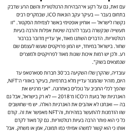
עם זאת, גם על רקע אי־הבהירות הרגולטורית והשם הרע שדבק 
בתחום בעבר — בעיקר עקב הונאות ICO, שבמקרים רבים 
נקשרו לישראל — אוחיון אופטימי באשר לצמיחת הסקטור. "זו 
תעשייה שנקשרה בעבר להרבה שיטות אפלות והרבה בעיות 
רגולטוריות. הדברים השתנו מאוד, אך עדיין מדובר בברבור 
שחור. בישראל במיוחד, יש המון פרויקטים שעשו לעצמם שם 
רע. ולכן יש רמות איכות שונות מאוד לפרויקטים ולמוצרים 
שנמצאים בשוק".
עובדיה, שהקרן שלו השקיעה בכ־30 חברות סטארטאפ עד 
היום, מזהיר שהמגזר עדיין מלא בתרמיות, בעיקר באזורי ה־NFT, 
שהפך לכלי החביב על נוכלים באחרונה. "אני מרגיש את 
האנרגיות של בועת ה־ICO מ־2018 — לא רק בישראל, אבל גם 
בה — ואנחנו לא אוהבים את האנרגיות האלה. יש מי שחושבים 
שזו הזדמנות להתעשר במהירות, וה־NFT מאפשר את זה. קודם 
כל כי הוא פותר הרבה בעיות רגולטוריות. גם קל מאוד לקדם 
אותו כי הוא קשור למשהו אמיתי כמו תמונה, אמן או משחק. אבל 