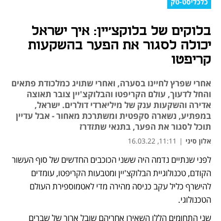
כלכליסט-טק
בלוקים של בלוקצ'יין: איך ישראל
יכולה לסגור את הפער בהשקעות
קריפטו
אחרי שפרץ לחיינו בסערה, ואחרי שתויג כמלכודת פתאים
והחל לדעוך, עולם הקריפטו והבלוקצ'יין צובר תאוצה
אדירה והשקעות ענק של מיליארדי דולרים. ישראל,
במפתיע, נשארה סקפטית ומשתרכת מאחור - אבל עדיין
תוכל לסגור את הפער, בתנאי שתזדרז
אלון סיני
|
11:11, 16.03.22
לפני שנתיים נדמה היה ששני הכוכבים החדשים של סוף העשור 
נפתח בכרטיסייה חדשה
נפתח בכרטיסייה חדשה
נפתח בכרטיסייה חדשה
נפתח בכרטיסייה חדשה
נפתח בכרטיסייה חדשה
הקודם, טכנולוגיית הבלוקצ'יין ומטבעות הקריפטו, עומדים 
להישרף כליל עקב כניסה מהירה מדי לאטמוספירת העולם 
הטכנולוגי. 
שני התחומים הללו השאירו אחריהם שובל ארוך של שברים 