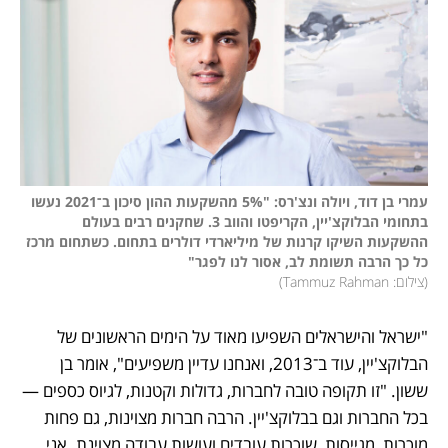
עמרי בן דוד, ויולה ונצ'רס: "5% מהשקעות ההון סיכון ב־2021 נעשו 
בתחומי הבלוקצ'יין, הקריפטו והווב 3. שחקנים רבים בעולם 
ההשקעות השיקו קרנות של מיליארדי דולרים בתחום. כשתחום מרכז 
כל כך הרבה תשומת לב, אסור לנו לפגר"

(
צילום: Tammuz Rahman
)
"ישראל והישראלים השפיעו מאוד על הימים הראשונים של 
הבלוקצ'יין, עוד ב־2013, ואנחנו עדיין משפיעים", אומר בן 
ששון. "זו תקופה טובה לחברות, גדולות וקטנות, לגיוס כספים — 
בכל החברות וגם בבלוקצ'יין. הרבה חברות מצוינות, גם פחות 
מוכרות, מגייסות, שוכרות עובדים ועושות עבודה מצוינת. אני 