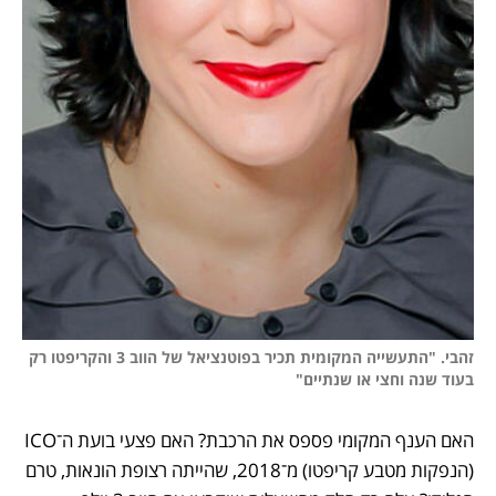
זהבי. "התעשייה המקומית תכיר בפוטנציאל של הווב 3 והקריפטו רק 
בעוד שנה וחצי או שנתיים"
האם הענף המקומי פספס את הרכבת? האם פצעי בועת ה־ICO 
(הנפקות מטבע קריפטו) מ־2018, שהייתה רצופת הונאות, טרם 