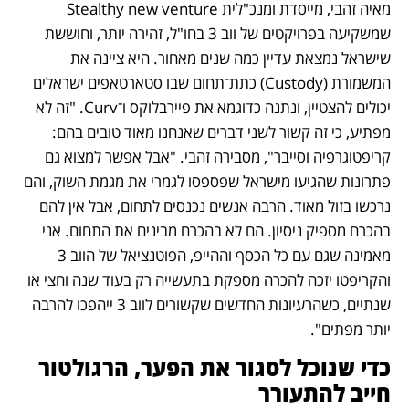
מאיה זהבי, מייסדת ומנכ"לית Stealthy new venture 
שמשקיעה בפרויקטים של ווב 3 בחו"ל, זהירה יותר, וחוששת 
שישראל נמצאת עדיין כמה שנים מאחור. היא ציינה את 
המשמורת (Custody) כתת־תחום שבו סטארטאפים ישראלים 
יכולים להצטיין, ונתנה כדוגמא את פיירבלוקס ו־Curv. "זה לא 
מפתיע, כי זה קשור לשני דברים שאנחנו מאוד טובים בהם: 
קריפטוגרפיה וסייבר", מסבירה זהבי. "אבל אפשר למצוא גם 
פתרונות שהגיעו מישראל שפספסו לגמרי את מגמת השוק, והם 
נרכשו בזול מאוד. הרבה אנשים נכנסים לתחום, אבל אין להם 
בהכרח מספיק ניסיון. הם לא בהכרח מבינים את התחום. אני 
מאמינה שגם עם כל הכסף וההייפ, הפוטנציאל של הווב 3 
והקריפטו יזכה להכרה מספקת בתעשייה רק בעוד שנה וחצי או 
שנתיים, כשהרעיונות החדשים שקשורים לווב 3 ייהפכו להרבה 
יותר מפתים".
כדי שנוכל לסגור את הפער, הרגולטור 
חייב להתעורר