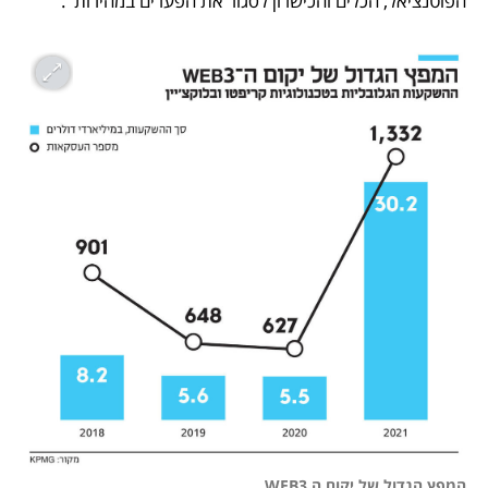
הפוטנציאל, הכלים והכישרון לסגור את הפערים במהירות".
המפץ הגדול של יקום ה WEB3