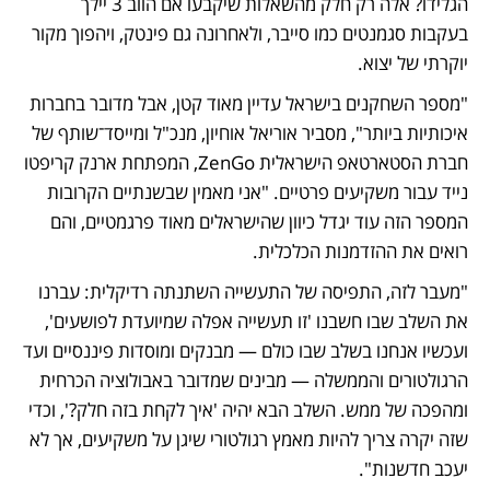
הגלידו? אלה רק חלק מהשאלות שיקבעו אם הווב 3 יילך 
בעקבות סגמנטים כמו סייבר, ולאחרונה גם פינטק, ויהפוך מקור 
יוקרתי של יצוא. 
"מספר השחקנים בישראל עדיין מאוד קטן, אבל מדובר בחברות 
איכותיות ביותר", מסביר אוריאל אוחיון, מנכ"ל ומייסד־שותף של 
חברת הסטארטאפ הישראלית ZenGo, המפתחת ארנק קריפטו 
נייד עבור משקיעים פרטיים. "אני מאמין שבשנתיים הקרובות 
המספר הזה עוד יגדל כיוון שהישראלים מאוד פרגמטיים, והם 
רואים את ההזדמנות הכלכלית. 
"מעבר לזה, התפיסה של התעשייה השתנתה רדיקלית: עברנו 
את השלב שבו חשבנו 'זו תעשייה אפלה שמיועדת לפושעים', 
ועכשיו אנחנו בשלב שבו כולם — מבנקים ומוסדות פיננסיים ועד 
הרגולטורים והממשלה — מבינים שמדובר באבולוציה הכרחית 
ומהפכה של ממש. השלב הבא יהיה 'איך לקחת בזה חלק?', וכדי 
שזה יקרה צריך להיות מאמץ רגולטורי שיגן על משקיעים, אך לא 
יעכב חדשנות".