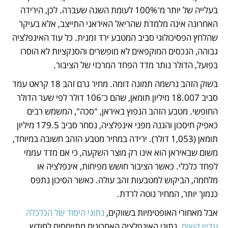
בעלייה של יותר מ־100% לעומת השנה שעברה. לכן, הירידה 
האחרונה אינה מלמדת שהריאל האיראני התייצב, אלא בעיקר 
שהלחץ הפסיכולוגי סביב המטבע ירד זמנית. כל עוד האינפלציה 
גבוהה, הנכסים המוקפאים לא מופשרים והסנקציות לא הוסרו 
בפועל, הדולר נותר מדד הפחד המרכזי של הציבור.
בשוק הזהב נרשמה תמונה דומה. מחיר גרם זהב 18 קראט עמד 
סביב 18.007 מיליון תומאן, שהם כ־106 דולר לפי שער הדולר 
החופשי. מטבע הזהב הנפוץ באיראן, "סכה", המשמש רבים 
כאפיק חיסכון והגנה מפני אינפלציה, נסחר סביב 179.5 מיליון 
תומאן (1,053 דולר). ירידה במחיר מטבע הזהב חשובה במיוחד, 
משום שבאיראן הוא אינו רק מוצר השקעה, כי אם מדד עממי 
לפחד כלכלי. כאשר הציבור חושש מפיחות, אינפלציה או 
מלחמה, הביקוש למטבעות זהב עולה. כאשר הסיכון נתפס 
כנמוך יותר, המחיר נוטה לרדת.
אבל מאחורי האופטימיות בשווקים, 
נתוני היסוד של הכלכלה 
עדיין קשים
. נתוני האינפלציה האחרונים מתייחסים לחודש 