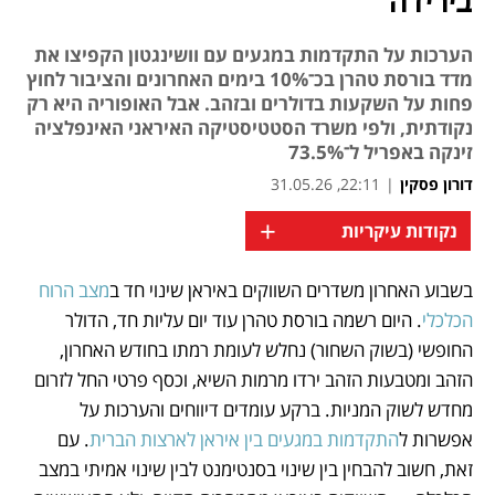
בירידה
הערכות על התקדמות במגעים עם וושינגטון הקפיצו את
מדד בורסת טהרן בכ־10% בימים האחרונים והציבור לחוץ
פחות על השקעות בדולרים ובזהב. אבל האופוריה היא רק
נקודתית, ולפי משרד הסטטיסטיקה האיראני האינפלציה
זינקה באפריל ל־73.5%
דורון פסקין
|
22:11, 31.05.26
+
נקודות עיקריות
בשבוע האחרון משדרים השווקים באיראן שינוי חד ב
מצב הרוח 
נפתח בכרטיסייה חדשה
נפתח בכרטיסייה חדשה
נפתח בכרטיסייה חדשה
נפתח בכרטיסייה חדשה
הכלכלי
. היום רשמה בורסת טהרן עוד יום עליות חד, הדולר 
החופשי (בשוק השחור) נחלש לעומת רמתו בחודש האחרון, 
הזהב ומטבעות הזהב ירדו מרמות השיא, וכסף פרטי החל לזרום 
מחדש לשוק המניות. ברקע עומדים דיווחים והערכות על 
אפשרות ל
התקדמות במגעים בין איראן לארצות הברית
. עם 
זאת, חשוב להבחין בין שינוי בסנטימנט לבין שינוי אמיתי במצב 