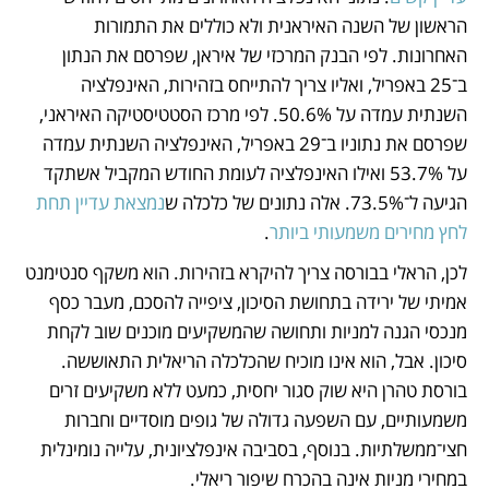
הראשון של השנה האיראנית ולא כוללים את התמורות 
האחרונות. לפי הבנק המרכזי של איראן, שפרסם את הנתון 
ב־25 באפריל, ואליו צריך להתייחס בזהירות, האינפלציה 
השנתית עמדה על 50.6%. לפי מרכז הסטטיסטיקה האיראני, 
שפרסם את נתוניו ב־29 באפריל, האינפלציה השנתית עמדה 
על 53.7% ואילו האינפלציה לעומת החודש המקביל אשתקד 
הגיעה ל־73.5%. אלה נתונים של כלכלה ש
נמצאת עדיין תחת 
לחץ מחירים משמעותי ביותר
.
לכן, הראלי בבורסה צריך להיקרא בזהירות. הוא משקף סנטימנט 
אמיתי של ירידה בתחושת הסיכון, ציפייה להסכם, מעבר כסף 
מנכסי הגנה למניות ותחושה שהמשקיעים מוכנים שוב לקחת 
סיכון. אבל, הוא אינו מוכיח שהכלכלה הריאלית התאוששה. 
בורסת טהרן היא שוק סגור יחסית, כמעט ללא משקיעים זרים 
משמעותיים, עם השפעה גדולה של גופים מוסדיים וחברות 
חצי־ממשלתיות. בנוסף, בסביבה אינפלציונית, עלייה נומינלית 
במחירי מניות אינה בהכרח שיפור ריאלי.