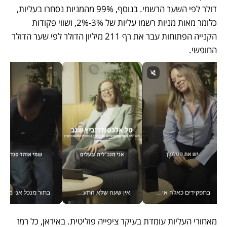
דולר לפי השער הרשמי. בנוסף, 99% מהמניות נסחרו בעליות, 
כלומר מאות מניות רשמו עליות של 3%-2%, ושווי פקודות 
הקנייה הפתוחות עבר את רף 211 מיליון הדולר לפי שער הדולר 
החופשי.
בתפקידים כאלה אי אפשר לחכות: אושרת לוי מניעה השקעות ענק מהטלפון_v
אין שעה שלא התעסקתי במשבר - טל אלכסנדרוביץ’ שגב מנהלת משברים תקשורתיים מכל מקום עם ה- Galaxy Z Fold8 Ultra שלה_v
בתור מנכל אני מקבל מאות הח
מאחורי העליות עומדת בעיקר ציפייה פוליטית. באיראן, כל רמז 