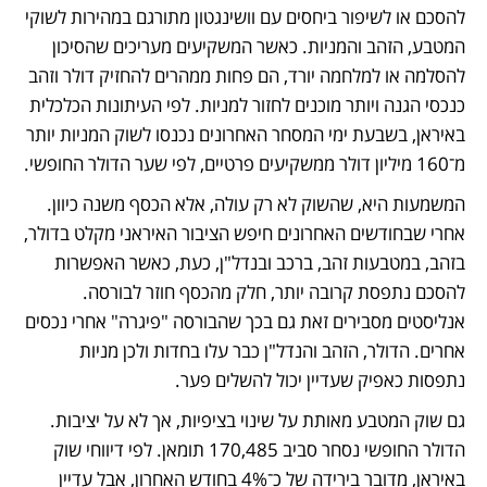
להסכם או לשיפור ביחסים עם וושינגטון מתורגם במהירות לשוקי 
המטבע, הזהב והמניות. כאשר המשקיעים מעריכים שהסיכון 
להסלמה או למלחמה יורד, הם פחות ממהרים להחזיק דולר וזהב 
כנכסי הגנה ויותר מוכנים לחזור למניות. לפי העיתונות הכלכלית 
באיראן, בשבעת ימי המסחר האחרונים נכנסו לשוק המניות יותר 
מ־160 מיליון דולר ממשקיעים פרטיים, לפי שער הדולר החופשי.
המשמעות היא, שהשוק לא רק עולה, אלא הכסף משנה כיוון. 
אחרי שבחודשים האחרונים חיפש הציבור האיראני מקלט בדולר, 
בזהב, במטבעות זהב, ברכב ובנדל"ן, כעת, כאשר האפשרות 
להסכם נתפסת קרובה יותר, חלק מהכסף חוזר לבורסה. 
אנליסטים מסבירים זאת גם בכך שהבורסה "פיגרה" אחרי נכסים 
אחרים. הדולר, הזהב והנדל"ן כבר עלו בחדות ולכן מניות 
נתפסות כאפיק שעדיין יכול להשלים פער.
גם שוק המטבע מאותת על שינוי בציפיות, אך לא על יציבות. 
הדולר החופשי נסחר סביב 170,485 תומאן. לפי דיווחי שוק 
באיראן, מדובר בירידה של כ־4% בחודש האחרון, אבל עדיין 