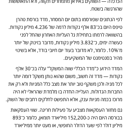
הכלכלה — השווקים באיראן מתמחרים תקווה, ולא התאוששות 
שהורגשה בשטח.
לפי הנתונים שפורסמו בתום יום המסחר, מדד בורסת טהרן 
טיפס היום בכ־83 אלף נקודות לרמה של 4.236 מיליון נקודות. 
בהשוואה לרמתו בתחילת גל העליות האחרון שהחל לפני 
כעשרה ימים, כ־3.832 מיליון נקודות, מדובר בזינוק של יותר 
מ־10%. כלומר, לא מדובר בעוד יום חיובי בודד, אלא בשינוי 
מהיר בסנטימנט של המשקיעים.
המדד הידוע כ"מדד הכללי שווה המשקל" עלה בכ־30 אלף 
נקודות — מדד זה חשוב, משום שהוא נותן משקל דומה יותר 
לכל מניה ולכן משקף טוב יותר את מצב כלל המניות ולא רק את 
החברות הגדולות. העלייה החדה בו מלמדת שהראלי לא היה 
מרוכז בכמה מניות ענק, אלא התפשט לחלקים רחבים של השוק.
גם מחזור העסקאות מצביע על פעילות חריגה. שווי העסקאות 
בבורסה היום היה כ-152,200 מיליארד תומאן, כלומר כ־893 
מיליון דולר לפי שער הדולר החופשי, או מעט יותר ממיליארד 