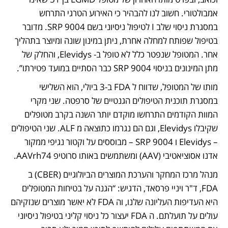
אמבולטורי. חשוב לנו להבהיר כי האירוע הטרגי התרחש 
במסגרת ניסוי שלב I לטיפול ניסיוני בשם SRP 9004. מדובר 
בטיפול שפותח למחלה אחרת, ניתן במינון שונה ומיוצר בתהליך 
אחר. המטופל שנפטר כלל לא טופל ב- Elevidys, והחלק של 
מתן המינונים בניסוי SRP 9004 כבר הסתיים במועד פטירתו”.
מותו של המטופל, שדווח ל FDA ב-3 ביולי, הוא השלישי 
במסגרת תוכנית הטיפולים הגנטיים של סרפטה. שני מקרי 
המוות הקודמים התרחשו מוקדם יותר השנה בקרב מטופלים 
שקיבלו Elevidys, וגם הם נגרמו כתוצאה מ ALF. שני הטיפולים 
– Elevidys ו SRP 9004 – מבוססים על וקטור נגיפי ממקור 
אדנו אסוציאטיבי (AAV) ומשתמשים באותו סרוטיפ AAVrh74.
מנהל מרכז המחקר והערכת המוצרים הביולוגיים (CBER) ב 
FDA, ד"ר ויניי פרסאד, הדגיש: “הגנה על בטיחות המטופלים 
היא העדיפות העליונה שלנו, וה FDA לא יאשר מוצרים שנזקיהם 
עולים על תועלתם. ה FDA יעצור כל ניסוי קליני בטיפול ניסיוני 