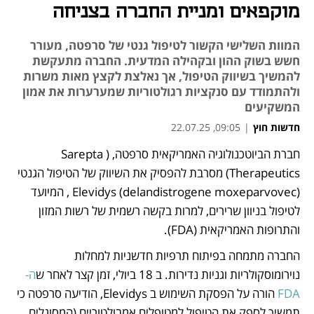
מוקפאים ומניית החברה בצניחה
המוות השלישי הקשור לטיפול גנטי של סרפטה, מעורר
חשש בשוק ההון ובקהילה המדעית. החברה מתעקשת
להמשיך בשיווק הטיפול, אך נאלצת לקצץ מאות משרות
ולהתמודד עם סנקציות רגולטוריות שמערערות את אמון
המשקיעים
חדשות חוץ
|
09:05, 22.07.25
חברת הביוטכנולוגיה האמריקאית סרפטה, (Sarepta 
נפתח בכרטיסייה חדשה
Therapeutics) מסרבת להפסיק את השיווק של הטיפול הגנטי 
Elevidys (delandistrogene moxeparvovec) , המיועד 
לטיפול בניוון שרירים, למרות בקשה רשמית של רשות המזון 
והתרופות האמריקאית (FDA).
החברה מתמחה בפיתוח תרפיות חדשניות למחלות 
נוירומוסקולריות וגניות נדירות. ב 18 ביולי, זמן קצר לאחר ש
ה- 
FDA 
הורה על הפסקת השימוש ב Elevidys, הודיעה סרפטה כי 
תמשיך לספק את הטיפול למטופלים אמבולטוריים (המסוגלים 