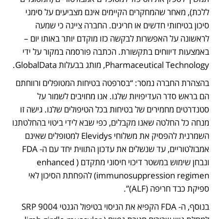
ללכת), מאחר שהמחקרים הקיימים אינם מצביעים על סימני 
סיכון בטיחותי חדשים או חריגים. החברה ציינה כי שמעה 
לראשונה על האפשרות לבקשה כזו מוקדם יותר באותו יום – 
באמצעות דיווחים בתקשורת. הכתבה פורסמה במקור על ידי 
Pharmaceutical Technology, מותג בבעלות GlobalData.
בהצהרת החברה נמסר: “בסרפטה בטיחות המטופלים ורווחתם 
הם בראש סדר העדיפויות שלנו. אנו מחויבים לשמור על 
סטנדרטים מחמירים של בטיחות בכל הטיפולים שלנו. גישה זו 
מנחה כל החלטה שאנו מקבלים, כפי שבא לידי ביטוי בהחלטתנו 
השמרנית להפסיק את משלוחי Elevidys למטופלים שאינם 
אמבולטוריים, עד שנשלים את עדכון התווית יחד עם ה- FDA 
ונבחן שימוש במשטר דיכוי חיסוני מתקדם (enhanced 
immunosuppression regimen) להפחתת הסיכון לאי 
ספיקת כבד חריפה (ALF)”.
בנוסף, ה- FDA הקפיא את הניסוי בטיפול הגנטי SRP 9004 