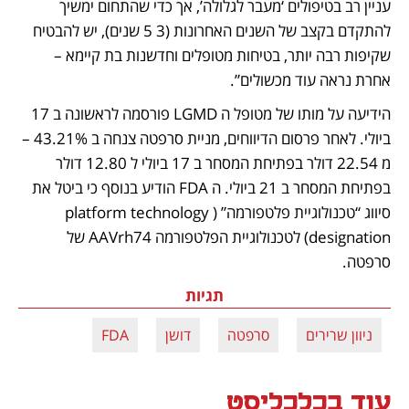
עניין רב בטיפולים ‘מעבר לגלולה’, אך כדי שהתחום ימשיך 
להתקדם בקצב של השנים האחרונות (3 5 שנים), יש להבטיח 
שקיפות רבה יותר, בטיחות מטופלים וחדשנות בת קיימא – 
אחרת נראה עוד מכשולים”.
הידיעה על מותו של מטופל ה LGMD פורסמה לראשונה ב 17 
ביולי. לאחר פרסום הדיווחים, מניית סרפטה צנחה ב 43.21% – 
מ 22.54 דולר בפתיחת המסחר ב 17 ביולי ל 12.80 דולר 
בפתיחת המסחר ב 21 ביולי. ה FDA הודיע בנוסף כי ביטל את 
סיווג “טכנולוגיית פלטפורמה” (platform technology 
designation) לטכנולוגיית הפלטפורמה AAVrh74 של 
סרפטה.
תגיות
ניוון שרירים
סרפטה
דושן
FDA
עוד בכלכליסט