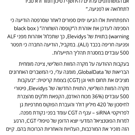
אם המשתתפים עלולים להיחשף לסיכון חמור ולא סביר 
לתחלואה או לפגיעה.”
התפתחויות אלו הגיעו ימים ספורים לאחר שסרפטה הודיעה כי 
הסכימה לעדכן את אזהרת ה“קופסה השחורה” (black box 
warning) בתווית של Elevidys, כך שתכלול אזהרות מפני ALF 
ופגיעה חריפה בכבד (ALI). במקביל, הודיעה החברה כי תפטר 
500 עובדים במסגרת תהליך התייעלות.
בעקבות ההודעה על מקרה המוות השלישי, ציינה מומחית 
הבריאות של GlobalData, מומנה עלי, כי המשברים האחרונים 
מציבים את תחום תאי וגן (CGT) בצומת קריטית: “בעקבות 
מקרה המוות השלישי, התווית החדשה של Elevidys, פיטורי 
500 עובדים (36% מכוח האדם), הקפאת חלקים מהצנרת 
לחיסכון של 420 מיליון דולר והעברת הפוקוס מתרפיות גן 
לפרויקטי siRNA – ענף ה CGT עומד בפני נקודת מפנה. 
למרות הפוטנציאל המדעי יוצא הדופן של טיפולי CGT, הרגע 
הזה מזכיר את המורכבות, העלויות והאחריות הכרוכות בהם. קיים 