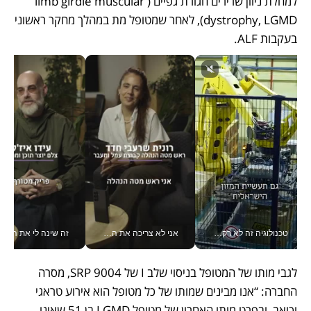
למחלת ניוון שרירים חגורת גפיים (limb girdle muscular 
dystrophy, LGMD), לאחר שמטופל מת במהלך מחקר ראשוני 
בעקבות ALF.
טכנולוגיה זה לא רק בהייטק: גם תעשיית המזון הישראלית מאמצת כלי AI, אוטומציה וניתוח דאטה בזמן אמת
אני לא צריכה את המשרד: רונית שרעבי-חדד מנהלת ארגון של 30000 עובדים מכל מקום_v
זה שינה לי את החיים: 
לגבי מותו של המטופל בניסוי שלב I של SRP 9004, מסרה 
החברה: “אנו מבינים שמותו של כל מטופל הוא אירוע טראגי 
וכואב, ובפרט מותו האחרון של מטופל LGMD בן 51 שאינו 