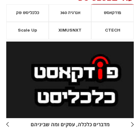
פודקאסט
אנרגיה 360
כלכליסט טק
Scale Up
XIMUSNXT
CTECH
יסייה חדשה
נפתח בכרטיסייה חדשה
מדברים כלכלה, עסקים ומה שביניהם