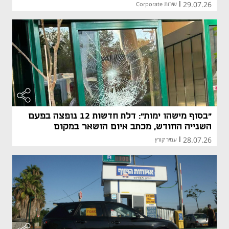
29.07.26
|
שירות Corporate
"בסוף מישהו ימות": דלת חדשות 12 נופצה בפעם
השנייה החודש, מכתב איום הושאר במקום
28.07.26
|
עמיר קורץ