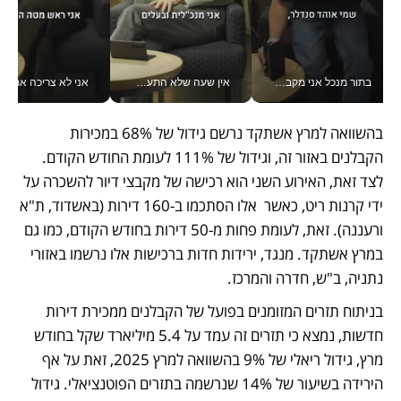
בתור מנכל אני מקבל מאות החלטות ביום, וה- Galaxy Z Fold8 Ultra עוזר לי לחתוך אותן מהר יותר_v
אין שעה שלא התעסקתי במשבר - טל אלכסנדרוביץ’ שגב מנהלת משברים תקשורתיים מכל מקום עם ה- Galaxy Z Fold8 Ultra שלה_v
אני לא צריכה את המשרד:
בהשוואה למרץ אשתקד נרשם גידול של 68% במכירות 
הקבלנים באזור זה, וגידול של 111% לעומת החודש הקודם. 
לצד זאת, האירוע השני הוא רכישה של מקבצי דיור להשכרה על 
ידי קרנות ריט, כאשר  אלו הסתכמו ב-160 דירות (באשדוד, ת"א 
ורעננה). זאת, לעומת פחות מ-50 דירות בחודש הקודם, כמו גם 
במרץ אשתקד. מנגד, ירידות חדות ברכישות אלו נרשמו באזורי 
נתניה, ב"ש, חדרה והמרכז.
בניתוח תזרים המזומנים בפועל של הקבלנים ממכירת דירות 
חדשות, נמצא כי תזרים זה עמד על 5.4 מיליארד שקל בחודש 
מרץ, גידול ריאלי של 9% בהשוואה למרץ 2025, זאת על אף 
הירידה בשיעור של 14% שנרשמה בתזרים הפוטנציאלי. גידול 