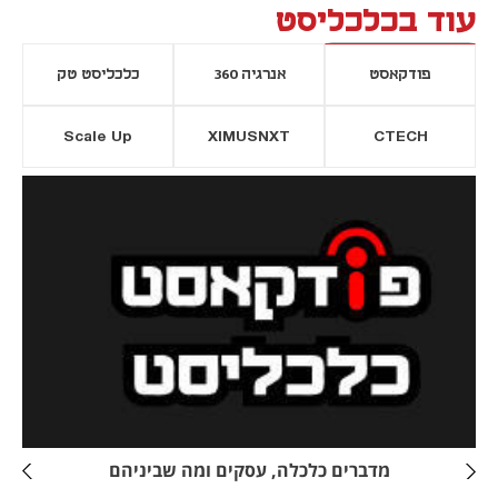
עוד בכלכליסט
פודקאסט
אנרגיה 360
כלכליסט טק
Scale Up
XIMUSNXT
CTECH
יסייה חדשה
נפתח בכרטיסייה חדשה
מדברים כלכלה, עסקים ומה שביניהם