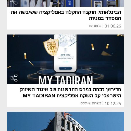
הבינלאומי: תוקנה התקלה באפליקציה ששיבשה את
המסחר במניות
01.06.26
|
אלמוג עזר
מאמר קני
מאמר קני
תדיראן זכתה בפרס החדשנות של איגוד השיווק
הישראלי על השקת אפליקצית MY TADIRAN
10.12.25
|
בשירות שיווקיסט