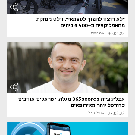
מאמר קני
"לא רוצה להפוך לעצמאי": וולט מנתקת
מהאפליקציה כ-500 שליחים
30.04.23
|
אורנה יפת
אפליקציית 365scores מגלה: ישראלים אוהבים
כדורסל יותר מאירופאים
27.02.23
|
אוריאל דסקל