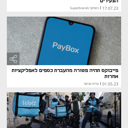
הצעירים
17.07.23
|
בשיתוף Superbrands
פייבוקס תהיה פטורה מהעברת כספים לאפליקציות
אחרות
01.05.23
|
עירית אבישר
מאמר קני