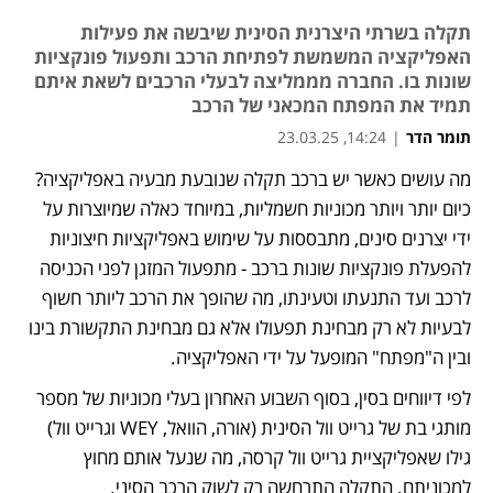
תקלה בשרתי היצרנית הסינית שיבשה את פעילות
האפליקציה המשמשת לפתיחת הרכב ותפעול פונקציות
שונות בו. החברה מממליצה לבעלי הרכבים לשאת איתם
תמיד את המפתח המכאני של הרכב
תומר הדר
|
14:24, 23.03.25
מה עושים כאשר יש ברכב תקלה שנובעת מבעיה באפליקציה? 
כיום יותר ויותר מכוניות חשמליות, במיוחד כאלה שמיוצרות על 
ידי יצרנים סינים, מתבססות על שימוש באפליקציות חיצוניות 
להפעלת פונקציות שונות ברכב - מתפעול המזגן לפני הכניסה 
לרכב ועד התנעתו וטעינתו, מה שהופך את הרכב ליותר חשוף 
לבעיות לא רק מבחינת תפעולו אלא גם מבחינת התקשורת בינו 
ובין ה"מפתח" המופעל על ידי האפליקציה.
לפי דיווחים בסין, בסוף השבוע האחרון בעלי מכוניות של מספר 
מותגי בת של גרייט וול הסינית (אורה, הוואל, WEY וגרייט וול) 
גילו שאפליקציית גרייט וול קרסה, מה שנעל אותם מחוץ 
למכוניתם. התקלה התרחשה רק לשוק הרכב הסיני. 