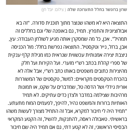
שרון ברונשר בחלל התערוכה שלה
(
 צילום: יובל חן
)
התוצאה היא לא משהו שנוצר מתוך תוכנית סדורה. "זה בא 
אבולוציונית והתפרץ. תמיד, גם באופנה שלי וגם בחללים זה 
תמהיל". אכן, כל מה שמסקרן אותה מגיע לשולחן העבודה: עץ, 
אבן, ברזל, נייר וטקסטיל. התוצאה נפרשת בחלל: מול הכניסה 
ניצבת יצירה אמנותית עכשווית שנראית כמו מגילת קלף ענקית 
של ספרי קהלת בכתב רש"י מזערי. ועל הקירות ועל חלק 
מהיצירות כתובים משפטים באותו כתב רש"י, אבל אלה לא 
בהכרח הטקסטים מקראיים: למשל, טקסטים של המשוררות 
אורית גידלי ושל הדסה טל, שמדברים על שקט, או תמונות 
מרהיבות שצילמה במדבר ולצדן כדים עתיקים. לא תמיד 
האותיות ברורות והמשפט נהיר, להיפך, לפעמים המוח מתעתע. 
"תמיד היה לי חיבור למקרא, אבל זה התחיל מצורך לעשות משהו 
בראשיתי. טאבולה ראסה, להתנקות, להשיל, זה הקטע המקראי 
הבסיסי הראשוני, זה לא קטע דתי, גם אם תמיד היה שם חיבור 