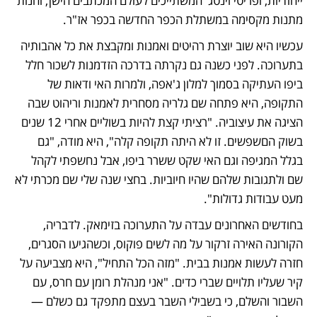
ייחודיות, ופריטי וינטג' המשתייכים לעולם המכתבים הישן; וחנות 
מתנות מקסימה במשתלת הכפר החדשה בכפר אז"ר. 
עכשיו היא שוב יוצרת רהיטים ואמנות ומקבצת את כל אהבותיה 
בתערוכה. לפני כשנה גם נקרתה בדרכה הזדמנות לשכור חלל 
ביפו העתיקה בסמוך למלון ג'אפה, ולמרות האי ודאות של 
התקופה, היא פתחה שם גלריה מסחרית לאמנות וריהוט שבה 
הציגה את עיצוביה. "רציתי קצת להיות בשוליים אחרי 12 שנים 
בשוק הםשפשים. זו לא היתה תקופה קלה", היא מודה, "גם 
בגלל המגיפה וגם האי שקט ששרר ביפו, אבל נחשפתי לקהל 
שם ולתגובות שלהם שהיו חיוביות. בחצי שנה שלי שם מכרתי לא 
מעט עבודות גדולות".
בחודשים האחרונים עבדה על התערוכה בזימאק. לדבריה, 
הקורונה האירה זרקור על מה לשים פוקוס, וכשהגיעו הסגרים, 
חזרה לעשות אמנות בבית. "מזה הכל התחיל", היא מצביעה על 
קיר שעליו תלויים שברי כדים. "אני מנהלת רומן עם חרס, עם 
השבור והשלם, כי בשבילי השבר בעצם מתפקד גם כשלם — 