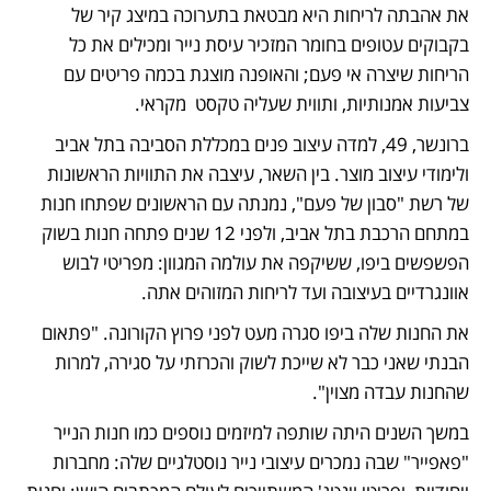
את אהבתה לריחות היא מבטאת בתערוכה במיצג קיר של 
בקבוקים עטופים בחומר המזכיר עיסת נייר ומכילים את כל 
הריחות שיצרה אי פעם; והאופנה מוצגת בכמה פריטים עם 
צביעות אמנותיות, ותווית שעליה טקסט  מקראי. 
ברונשר, 49, למדה עיצוב פנים במכללת הסביבה בתל אביב 
ולימודי עיצוב מוצר. בין השאר, עיצבה את התוויות הראשונות 
של רשת "סבון של פעם", נמנתה עם הראשונים שפתחו חנות 
במתחם הרכבת בתל אביב, ולפני 12 שנים פתחה חנות בשוק 
הפשפשים ביפו, ששיקפה את עולמה המגוון: מפריטי לבוש 
אוונגרדיים בעיצובה ועד לריחות המזוהים אתה. 
את החנות שלה ביפו סגרה מעט לפני פרוץ הקורונה. "פתאום 
הבנתי שאני כבר לא שייכת לשוק והכרזתי על סגירה, למרות 
שהחנות עבדה מצוין".  
במשך השנים היתה שותפה למיזמים נוספים כמו חנות הנייר 
"פאפייר" שבה נמכרים עיצובי נייר נוסטלגיים שלה: מחברות 