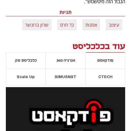
הגבול הזה מיטשטש".
תגיות
עיצוב
אמנות
כד חרס
שרון ברונשר
עוד בכלכליסט
פודקאסט
אנרגיה 360
כלכליסט טק
Scale Up
XIMUSNXT
CTECH
יסייה חדשה
נפתח בכרטיסייה חדשה