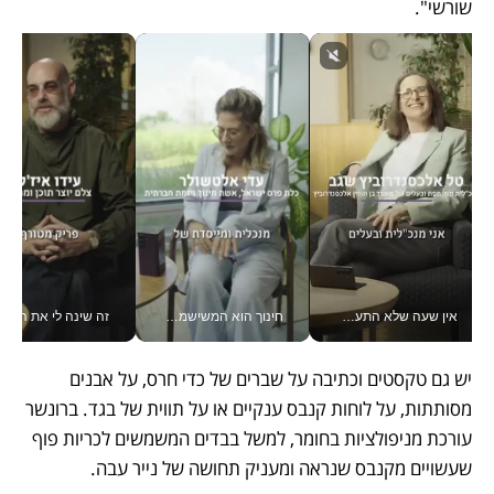
שורשי". 
אין שעה שלא התעסקתי במשבר - טל אלכסנדרוביץ’ שגב מנהלת משברים תקשורתיים מכל מקום עם ה- Galaxy Z Fold8 Ultra שלה_v
חינוך הוא המשישמה של החיים שלי - V
זה שינה לי את החיים: 
יש גם טקסטים וכתיבה על שברים של כדי חרס, על אבנים 
מסותתות, על לוחות קנבס ענקיים או על תווית של בגד. ברונשר 
עורכת מניפולציות בחומר, למשל בבדים המשמשים לכריות פוף 
שעשויים מקנבס שנראה ומעניק תחושה של נייר עבה. 