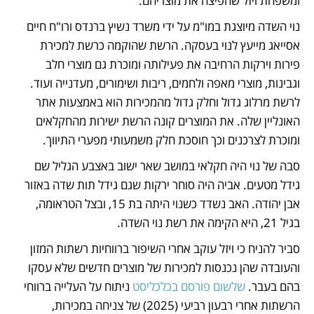
ומשפחת ויזל שהפיצה את מוצריהם.
נוי השדה מיוצגת במו"מ על ידי משרד נשיץ ברנדס ורו"ח חיים 
אסייאג מייעץ לנוי בעסקה. הרשת שהוקמה כרשת למכירת 
פירות וירקות הרחיבה את פעילותה ומוכרת גם מוצרי חלב 
וגבינות, מוצרי מאפה ולחמים, ריבות ושימורים, מעדנייה ועוד. 
לרשת מרלוג גדול וחלק גדול מהמכירות הוא באמצעות אתר 
האונליין שלה. את המוצרים קונה הרשת ישירות מהחקלאים 
ומוכרת לצרכנים וכך חוסכת חלק משמעותי מפערי התיווך.
סבה של נוי היה חקלאי במושב שאר ישוב באצבע הגליל שם 
גידל מטעים. אביה היה סוחר ירקות שגם גידל תות שדה באזור 
אבן יהודה. האב נשדד כשנוי היתה בת 15, ובצל הטראומה, 
בגיל 21, היא הקימה את רשת נוי השדה.
סביר להניח כי ויזל עוקב אחרי השיפור ברווחיות רשתות המזון 
והעובדה שהן נכנסות למכירות של מוצרים חדשים שלא עסקו 
בהם בעבר. 
שלשום פורסם בכלכליסט
 ניתוח על העלייה ברווחי 
הרשתות אחרי רבעון רביעי (2025) של צניחה במכירות, 