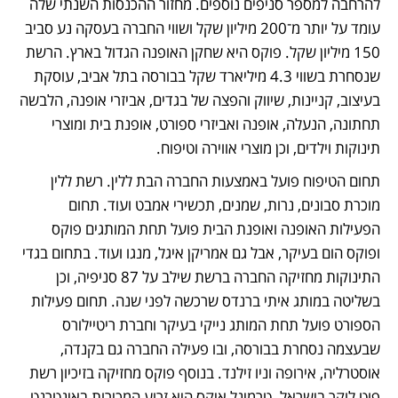
להרחבה למספר סניפים נוספים. מחזור ההכנסות השנתי שלה 
עומד על יותר מ־200 מיליון שקל ושווי החברה בעסקה נע סביב 
150 מיליון שקל. פוקס היא שחקן האופנה הגדול בארץ. הרשת 
שנסחרת בשווי 4.3 מיליארד שקל בבורסה בתל אביב, עוסקת 
בעיצוב, קניינות, שיווק והפצה של בגדים, אביזרי אופנה, הלבשה 
תחתונה, הנעלה, אופנה ואביזרי ספורט, אופנת בית ומוצרי 
תינוקות וילדים, וכן מוצרי אווירה וטיפוח. 
תחום הטיפוח פועל באמצעות החברה הבת ללין. רשת ללין 
מוכרת סבונים, נרות, שמנים, תכשירי אמבט ועוד. תחום 
הפעילות האופנה ואופנת הבית פועל תחת המותגים פוקס 
ופוקס הום בעיקר, אבל גם אמריקן איגל, מנגו ועוד. בתחום בגדי 
התינוקות מחזיקה החברה ברשת שילב על 87 סניפיה, וכן 
בשליטה במותג איתי ברנדס שרכשה לפני שנה. תחום פעילות 
הספורט פועל תחת המותג נייקי בעיקר וחברת ריטיילורס 
שבעצמה נסחרת בבורסה, ובו פעילה החברה גם בקנדה, 
אוסטרליה, אירופה וניו זילנד. בנוסף פוקס מחזיקה בזיכיון רשת 
פוט לוקר בישראל. טרמינל איקס היא זרוע המכירות באינטרנט 