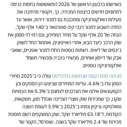
כשרשמו ברבעון הראשון של 2026 התאוששות בחסות כניסה 
לתחומים חדשים ברצפת המכירה. כך, ויקטורי מרחיבה את 
פעילות האלקטרוניקה ומתכננת גם למכור דירות, אושר עד 
החלה השבוע למכור רכבי קיה ספורטאז' ב־140 אלף שקל, 
הנחה של 20 אלף שקל על מחיר המחירון, וגם רמי לוי מסמן את 
שוק הרכב כיעד הבא, אחרי האייפונים, ואתמול החל לשווק 
ג'ינסים של ליוויס. רשתות נוספות החלו למכור אופניים, שואבי 
אבק של דייסון ואחרים, מכשירי נינג'ה ומכשירי חשמל 
ואלקטרוניקה נוספים.
מנתוני סטורנקסט שנחשפו בכלכליסט
 עולה כי ב־2025 מחירי 
המזון עלו ב־4.6%. עליות המחירים שביצעו הן הספקים והן 
הקמעונאים אילצו את הצרכנים לצמצם ב־0.3% את הכמויות 
שקנו, כך שמכירות שוק מוצרי הצריכה שכולל מזון, משקאות, 
טואלטיקה וניקיון צמחו ב־2025 ב־3.9% לעומת השנה 
הקודמת, ל־63.18 מיליארד שקל, שוק המשקפים רשם תוספת 
מכירות של 2.4 מיליארד שקל בשנה. שופרסל, הקטר של 