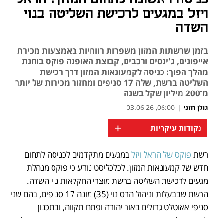
ויזל במגעים לרכישת השליטה בנוי
השדה
בזמן שרשתות המזון משפרות רווחיות באמצעות מכירת
אייפונים, ג'ינסים ורכבים, קבוצת האופנה פוקס בוחנת
מהלך הפוך: כניסה לקמעונאות המזון דרך רכישת
השליטה ברשת, שלה 17 סניפים ומחזור מכירות של יותר
מ־200 מיליון שקל בשנה
גולן חזני
|
06:00, 03.06.26
+
נקודות עיקריות
מאמר קניות
מאמר קניות
רשת 
פוקס של הראל ויזל
 במגעים מתקדמים לכניסה לתחום 
נפתח בכרטיסייה חדשה
נפתח בכרטיסייה חדשה
נפתח בכרטיסייה חדשה
חדש של קמעונאות המזון. לכלכליסט נודע כי פוקס מנהלת 
מגעים לרכישת השליטה ברשת מוצרי החקלאות נוי השדה. 
הרשת שבבעלות וניהול הדס נוי (35) מונה 17 סניפים, בהם שני 
סניפי אאוטלט גדולים באור יהודה ופתח תקווה, ובתכנון 