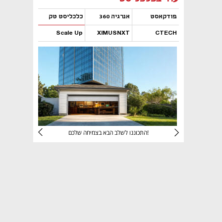
פודקאסט
אנרגיה 360
כלכליסט טק
Scale Up
XIMUSNXT
CTECH
נפתח בכרטיסייה חדשה
נפתח בכרטיסייה חדשה
נפתח בכרטיסייה חדשה
נפתח בכרטיסייה חדשה
יניהם
התכוננו לשלב הבא בצמיחה שלכם!