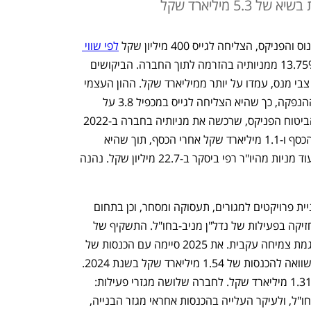
5 מיליארד שקל
 הצליחה לגייס 400 מיליון שקל 
לפי שווי 
. החברה הנפיקה 13.75% ממניותיה בהזרמה לתוך החברה. הביקושים 
בהנפקה, שהוביל ברק-לאומי בניהולו של צבי מנס, עמדו על יותר ממיליארד שקל. ההון העצמי 
של בסט עומד על 732 מיליון שקל לפני ההנפקה, כך שהיא הצליחה לגייס במכפיל 3.8 על 
ההון. ההנפקה מציפה ערך עבור חברת הביטוח הפניקס, שרכשה את מניותיה בחברה ב-2022 
לפי שווי חברה של 900 מיליון שקל לפני הכסף ו-1.1 מיליארד שקל אחרי הכסף, תוך שהיא 
מזרימה לחברה 193 מיליון שקל ורוכשת עוד מניות מהיו"ר רפי ביסקר ב-22.7 מיליון שקל. נהנה 
בסט, שהוקמה ב-1972, פעילה בייזום ובניית פרויקטים למגורים, תעסוקה ומסחר, וכן בתחום 
ההתחדשות העירונית. בנוסף, החברה מחזיקה בפעילות של נדל"ן מניב-בחו"ל. התשקיף של 
בסט חושף כי ההכנסות שלה נמצאות במגמת צמיחה עקבית. את 2025 סיימה עם הכנסות של 
1.9 מיליארד שקל, קפיצה של 24.2% בהשוואה להכנסות של 1.54 מיליארד שקל בשנת 2024. 
את 2023 סיימה החברה עם הכנסות של 1.31 מיליארד שקל. לחברה שלושה מגזרי פעילות: 
בנייה (ביצוע וגמרים), ייזום ונדל"ן מניב-בחו"ל, ולעיקר העלייה בהכנסות אחראי מגזר הבנייה, 