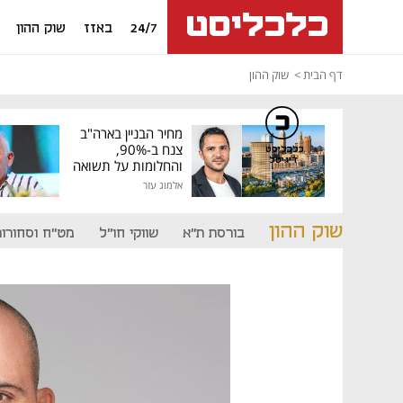
24/7
באזז
שוק ההון
דף הבית
שוק ההון
מחיר הבניין בארה"ב
צנח ב-90%,
כלכליסט
דיגיטל
והחלומות על תשואה
גבוהה התנפצו
אלמוג עזר
שוק ההון
בורסת ת"א
שווקי חו"ל
מט"ח וסחורות