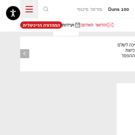
Duns 100
פורטל פיננסי
נפתח בכרטיסייה חדשה
הדואר האדום
ועידות
המהדורה הדיגיטלית
יכה לשלם
כישת
BASE: ההפסד
הרבעוני זינק ל-76