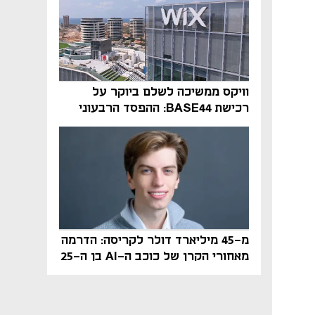
וויקס ממשיכה לשלם ביוקר על
רכישת BASE44: ההפסד הרבעוני
זינק ל-76 מיליון דולר
מ-45 מיליארד דולר לקריסה: הדרמה
מאחורי הקרן של כוכב ה-AI בן ה-25