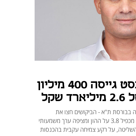
קבוצת הנדל"ן בסט גייסה 400 מיליון
שקל
 13.75% ממניותיה בבורסת ת"א - הביקושים חצו את
המיליארד שקל; ההנפקה משקפת מכפיל 3.8 על ההון ומציפה ערך משמעותי
שליטה, על רקע צמיחה עקבית בהכנסות