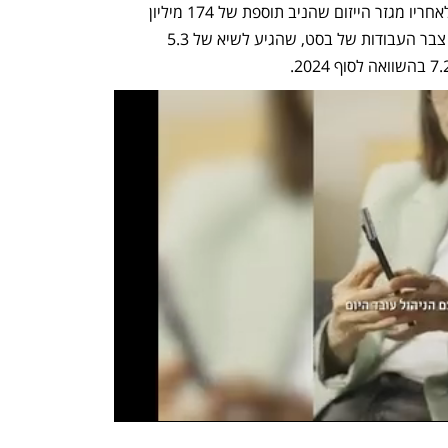
שההכנסות בו צמחו ב-241 מיליון שקל, ולאחריו מגזר הייזום שהניב תוספת של 174 מיליון 
שקל. הצמיחה במגזר הבנייה נשענת על צבר העבודות של בסט, שהגיע לשיא של 5.3 