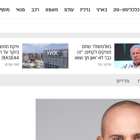
כלכליסט-טק
בארץ
נדל"ן
עולם
משפט
רכב
פנאי
מוסף
באלטשולר שחם
וויקס ממש
מפיקים לקחים: "זה
ביוקר על ר
כבר לא 'וואן מן' שואו
44
של גילעד"
אלמוג עזר
סופי שולמן
מיליון דולר
מדדים