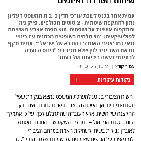
שיחות הטרדה ואיומים"
עמית אמר בכנס לשכת עורכי הדין כי בית המשפט העליון
נתון להתקפה שיטתית - ציטוטים מסולפים, פייק ניוז
ומתקפות אישיות על שופטים. הוא הפנה אצבע מאשימה
לפוליטיקאים: "משתלחים בשופטים מכהנים עם כינויי
גנאי כמו 'אויבי האומה' ו'הם לא של ישראל'". עמית תקף
גם את השר יריב לוין שלא מכיר בו: "כינוס הוועדה
לבחירתי נעשה בידיעתו ועל דעתו"
עמיר קורץ
|
10:45, 01.06.26
+
נקודות עיקריות
"השיח הציבורי בנוגע למערכת המשפט נמצא בנקודת שפל 
נפתח בכרטיסייה חדשה
חסרת-תקדים. אך הסכנה הניצבת בפנינו כחברה אינה רק 
ההקצנה של השיח, אלא העובדה שהתרגלנו לכך. על כן אתמקד 
היום בסכנת הנירמול – בתהליך השקט שבו החברה מסתגלת 
לאובדן גבולות בשיח, לשחיקת האמת במרחב הציבורי, 
ולמתקפות על הגופים שאמונים על שמירת שלטון החוק", כך 