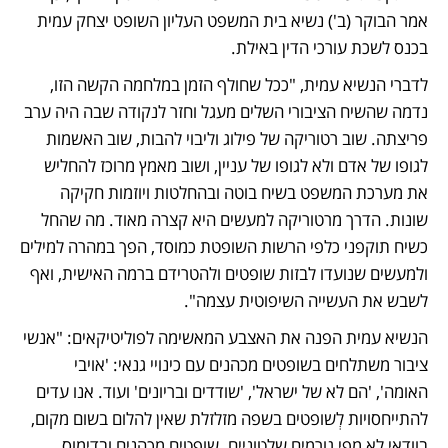
אמר הבוקר (ב') נשיא בית המשפט העליון השופט יצחק עמית 
בכנס לשכת עורכי הדין באילת. 
לדברי הנשיא עמית, "ככל שחולף הזמן במלחמה הקשה הזו, 
נדמה שהשיח הציבורי השלים מעגל וחזר לנקודה שבה היה ערב 
פריצתה. שוב רטוריקה של פילוג וליבוי להבות, שוב האשמות 
לגופו של אדם ולא לגופו של עניין, ושוב מאמץ מרוכז להחליש 
את מערכת המשפט בשיח בוטה ובהחלטות ויוזמות חקיקה 
שונות. הדרך מרטוריקה למעשים היא קצרה מאוד. מה שהחל 
כשיח תוקפני כלפי הרשות השופטת כמוסד, הפך במהרה למילים 
ולמעשים שנועדו לבזות שופטים ולהטרידם ברמה האישית, ואף 
לשבש את העשייה השיפוטית עצמה".        
הנשיא עמית הפנה את האצבע המאשימה לפוליטיקאים: "אנשי 
ציבור משתלחים בשופטים מכהנים עם כינויי גנאי: 'אויבי 
האומה', 'הם לא של ישראל', 'שודדים ובריונים' ועוד. אנו עדים 
להתייחסויות לְשופטים בשפה מזלזלת שאין להלום בשום מקום, 
בוודאי לא מפי גורמים שלטוניים. שופטים מכהנים ובדימוס 