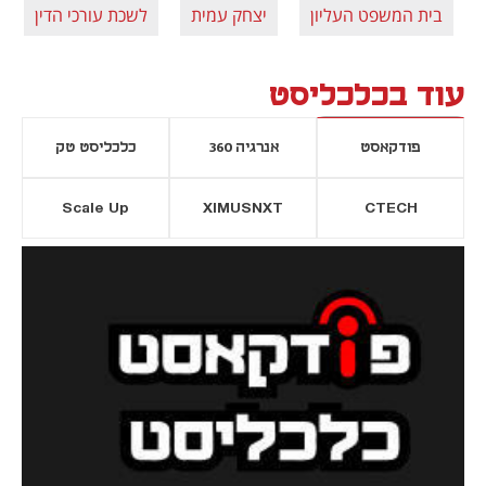
בית המשפט העליון
יצחק עמית
לשכת עורכי הדין
עוד בכלכליסט
פודקאסט
אנרגיה 360
כלכליסט טק
Scale Up
XIMUSNXT
CTECH
יסייה חדשה
נפתח בכרטיסייה חדשה