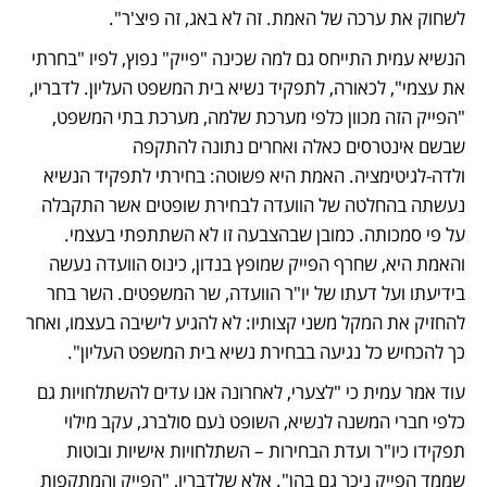
לשחוק את ערכה של האמת. זה לא באג, זה פיצ'ר".
הנשיא עמית התייחס גם למה שכינה "פייק" נפוץ, לפיו "בחרתי 
את עצמי", לכאורה, לתפקיד נשיא בית המשפט העליון. לדבריו, 
"הפייק הזה מכוון כלפי מערכת שלמה, מערכת בתי המשפט, 
שבשם אינטרסים כאלה ואחרים נתונה להתקפה 
ולדה-לגיטימציה. האמת היא פשוטה: בחירתי לתפקיד הנשיא 
נעשתה בהחלטה של הוועדה לבחירת שופטים אשר התקבלה 
על פי סמכותה. כמובן שבהצבעה זו לא השתתפתי בעצמי. 
והאמת היא, שחרף הפייק שמופץ בנדון, כינוס הוועדה נעשה 
בידיעתו ועל דעתו של יו"ר הוועדה, שר המשפטים. השר בחר 
להחזיק את המקל משני קצותיו: לא להגיע לישיבה בעצמו, ואחר 
כך להכחיש כל נגיעה בבחירת נשיא בית המשפט העליון". 
עוד אמר עמית כי "לצערי, לאחרונה אנו עדים להשתלחויות גם 
כלפי חברי המשנה לנשיא, השופט נֹעם סולברג, עקב מילוי 
תפקידו כיו"ר ועדת הבחירות – השתלחויות אישיות ובוטות 
שממד הפייק ניכר גם בהן". אלא שלדבריו, "הפייק והמתקפות 