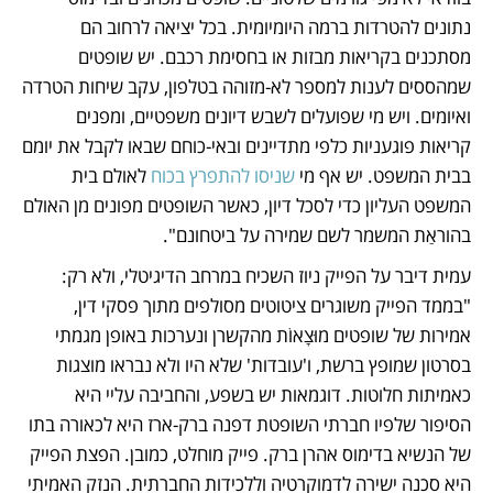
נתונים להטרדות ברמה היומיומית. בכל יציאה לרחוב הם 
מסתכנים בקריאות מבזות או בחסימת רכבם. יש שופטים 
שמהססים לענות למספר לא-מזוהה בטלפון, עקב שיחות הטרדה 
ואיומים. ויש מי שפועלים לשבש דיונים משפטיים, ומפנים 
קריאות פוגעניות כלפי מתדיינים ובאי-כוחם שבאו לקבל את יומם 
בבית המשפט. יש אף מי 
שניסו להתפרץ בכוח
 לאולם בית 
המשפט העליון כדי לסכל דיון, כאשר השופטים מפונים מן האולם 
בהוראַת המשמר לשם שמירה על ביטחונם". 
עמית דיבר על הפייק ניוז השכיח במרחב הדיגיטלי, ולא רק: 
"בממד הפייק משוגרים ציטוטים מסולפים מתוך פסקי דין, 
אמירות של שופטים מוּצָאוֹת מהקשרן ונערכות באופן מגמתי 
בסרטון שמופץ ברשת, ו'עובדות' שלא היו ולא נבראו מוצגות 
כאמיתות חלוטות. דוגמאות יש בשפע, והחביבה עליי היא 
הסיפור שלפיו חברתי השופטת דפנה ברק-ארז היא לכאורה בתו 
של הנשיא בדימוס אהרן ברק. פייק מוחלט, כמובן. הפצת הפייק 
היא סכנה ישירה לדמוקרטיה וללכידות החברתית. הנזק האמיתי 