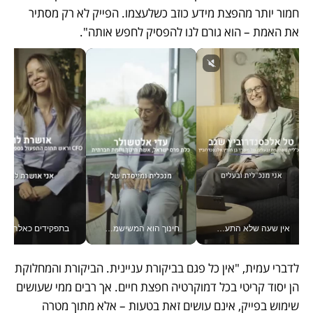
חמור יותר מהפצת מידע כוזב כשלעצמו. הפייק לא רק מסתיר 
את האמת – הוא גורם לנו להפסיק לחפש אותה". 
אין שעה שלא התעסקתי במשבר - טל אלכסנדרוביץ’ שגב מנהלת משברים תקשורתיים מכל מקום עם ה- Galaxy Z Fold8 Ultra שלה_v
חינוך הוא המשישמה של החיים שלי - V
בתפקידים כאלה אי אפשר לח
לדברי עמית, "אין כל פגם בביקורת עניינית. הביקורת והמחלוקת 
הן יסוד קריטי בכל דמוקרטיה חפצת חיים. אך רבים ממי שעושים 
שימוש בפייק, אינם עושים זאת בטעות – אלא מתוך מטרה 