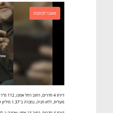
מעבר לכתבה
מעלית, ללא חניה, נמכרה ב־1.37 מיליון שקל  
דירת 4 חדרים, רחוב דב יוסף, שכונה י', 90 מ''ר, קומה 2 מתוך 4, נמכרה ב־940 אלף שקל 