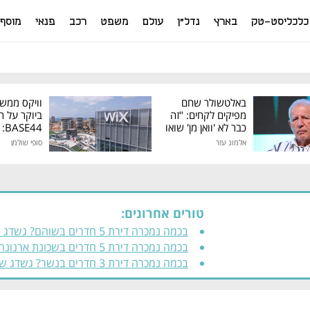
כלכליסט-טק
בארץ
נדל"ן
עולם
משפט
רכב
פנאי
מוסף
באלטשולר שחם
וויקס ממש
מפיקים לקחים: "זה
ביוקר על ר
כבר לא 'וואן מן' שואו
44
של גילעד"
אלמוג עזר
סופי שולמן
מיליון דולר
טורים אחרונים:
בכמה נמכרה דירת 5 חדרים בשוהם? גש
שדגשדגשד גגדג דג דגדגד
בכמה נמכרה דירת 5 חדרים בשכונת ארנונה
בירושלים? גשדג שדג שדגשדגשד גגדג דג דגדג
בכמה נמכרה דירת 3 חדרים בנשר? גשדג
שדגשדגשד גגדג דג דגדגד