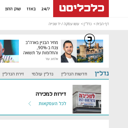
24/7
באזז
שוק ההון
דף הבית
נדל''ן
עשו עסקה / יד שנייה
מחיר הבניין בארה"ב
צנח ב-90%,
כלכליסט
דיגיטל
והחלומות על תשואה
גבוהה התנפצו
אלמוג עזר
נדל"ן
חדשות הנדל"ן
נדל"ן עולמי
זירת הנדל"ן
דירות למכירה
לכל העסקאות