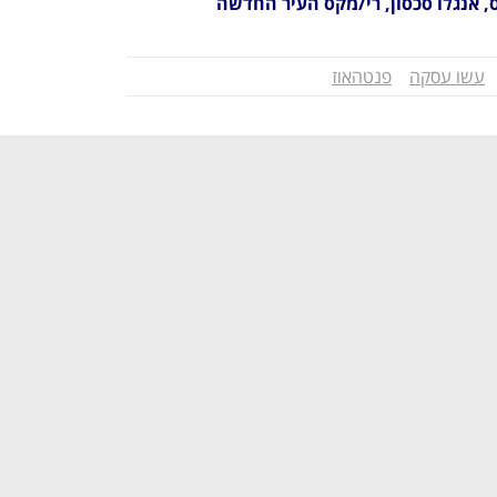
ס, אנגלו סכסון, רי/מקס העיר החדשה
עשו עסקה
פנטהאוז