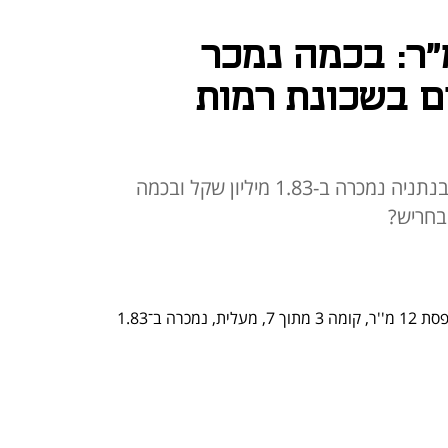
סת של 90 מ"ר: בכמה נמכר
 4 חדרים בשכונת רמות
וגם: דירת 4 חדרים ברחוב האצ"ל בנתניה נמכרה ב-1.83 מיליון שקל ובכמה
דירת 4 חדרים, רחוב האצ"ל, 75 מ''ר, מרפסת 12 מ''ר, קומה 3 מתוך 7, מעלית, נמכרה ב־1.83 