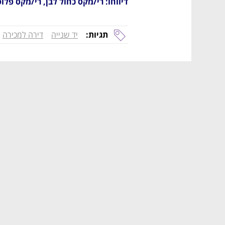
דיווחו: רי/מקס כחול לבן, רי/מקס פלו
תגיות:
יד שנייה
דירה למכירה