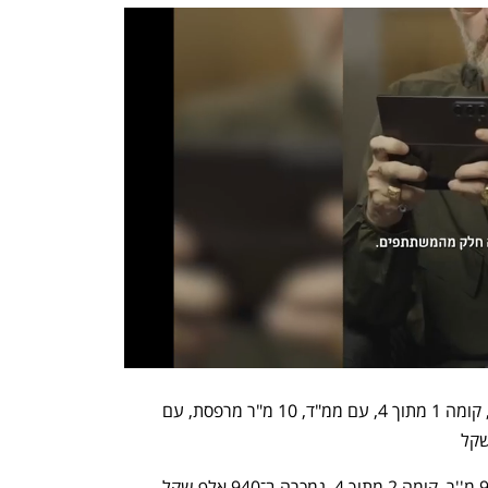
דירת 4 חדרים, רחוב רחל אמנו, 112 מ"ר, קומה 1 מתוך 4, עם ממ"ד, 10 מ"ר מרפסת, עם 