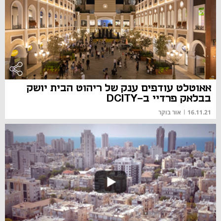
אאוטלט עודפים ענק של ריהוט הבית יושק
בבלאק פרדיי ב-DCITY
16.11.21
|
אור בוקר