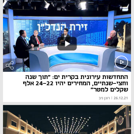
התחדשות עירונית בקרית ים: "תוך שנה
וחצי-שנתיים, המחירים יהיו 24-22 אלף
שקלים למטר"
26.12.21
|
רונן ניב