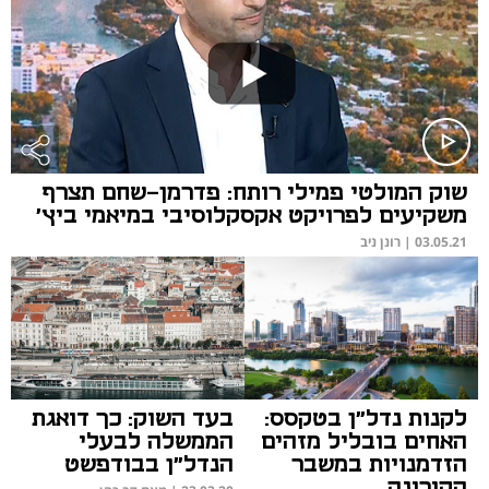
שוק המולטי פמילי רותח: פדרמן-שחם תצרף
משקיעים לפרויקט אקסקלוסיבי במיאמי ביץ'
03.05.21
|
רונן ניב
לקנות נדל"ן בטקסס:
בעד השוק: כך דואגת
האחים בובליל מזהים
הממשלה לבעלי
הזדמנויות במשבר
הנדל"ן בבודפשט
הקורונה