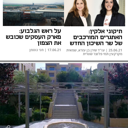
על ראש הגלבוע:
תיקוני אלקין:
פארק העסקים שכובש
האתגרים המורכבים
את הצפון
של שר השיכון החדש
17.06.21
|
חגי גוטמן
25.06.21
|
עו"ד שירן בן עזרא, שמאית
מקרקעין תמי פלוצר שטרית