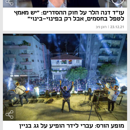
עו"ד דנה הלר על חוק ההסדרים: "יש מאמץ
לטפל בחסמים, אבל רק בפינוי-בינוי"
23.12.21
|
רונן ניב
מופע הורס: עברי לידר הופיע על גג בניין