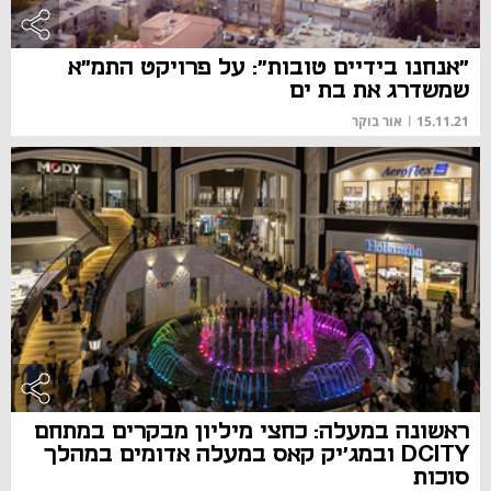
"אנחנו בידיים טובות": על פרויקט התמ"א
שמשדרג את בת ים
15.11.21
|
אור בוקר
ראשונה במעלה: כחצי מיליון מבקרים במתחם
DCITY ובמג'יק קאס במעלה אדומים במהלך
סוכות