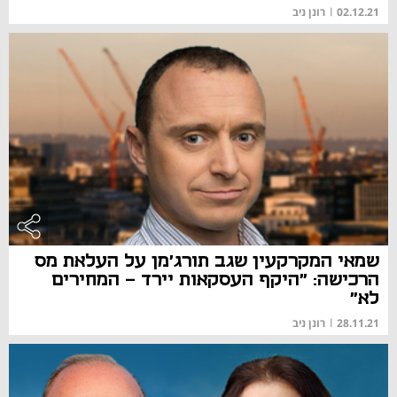
02.12.21
|
רונן ניב
שמאי המקרקעין שגב תורג'מן על העלאת מס
הרכישה: "היקף העסקאות יירד – המחירים
לא"
28.11.21
|
רונן ניב