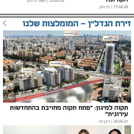
23.03.20
|
מאת דב כהן
17.06.20
|
דב כהן
זירת הנדל"ן - המומלצות שלנו
תקוה למיגון: "פתח תקוה מחויבת בהתחדשות
עירונית"
20.06.21
|
רונן ניב