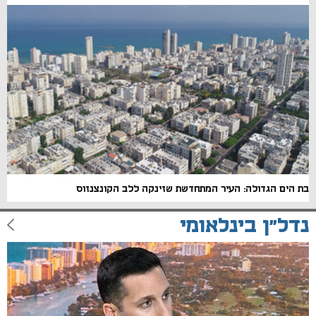
בת הים הגדולה: העיר המתחדשת שזינקה ללב הקונצנזוס
נדל"ן בינלאומי