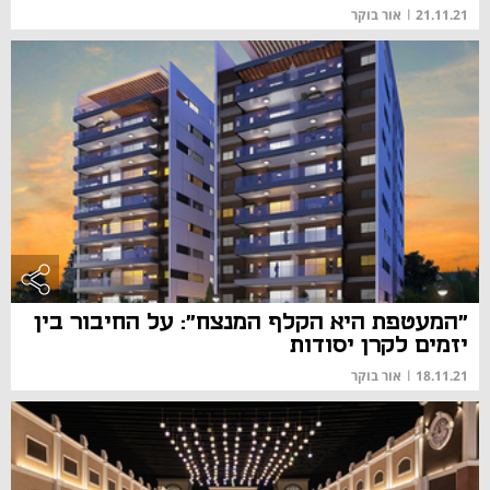
21.11.21
|
אור בוקר
"המעטפת היא הקלף המנצח": על החיבור בין
יזמים לקרן יסודות
18.11.21
|
אור בוקר