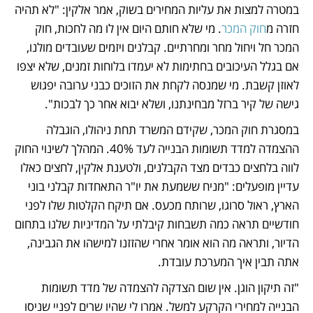
במטרה למצות את עליות המחירים בשוק, אמר אלקין: "לא תהיה 
חזרה מ
חוק המכר
. מי שלא חותם היום אין לו מה לחכות, חוק 
המכר חל ויחול מחר ומחרתיים. קבלנים ויזמים שעובדים מולנו, 
אם בגלל העיכובים בחתימות לא יעמדו בלוחות זמנים, שלא יצפו 
לאוזן קשבת. מי שמנסה לקחת את הזוכים כבני ערובה יפגוש 
גישה של קיר ברזל מבחינתנו, ושלא יבוא אחר כך לבכות".
במסגרת חוק המכר, שקידם המשרד תחת ניהולו, הוגבלה 
ההצמדה למדד תשומות הבנייה לעד 40%. המהלך לשינוי החוק 
לווה בלחצים כבדים מצד הקבלנים, ולטענת אלקין, לחצים כאלו 
עדיין מופעלים: "מניח ששמעת את יו"ר התאחדות קבלני בוני 
הארץ, ראול סרוגו, שרותח מכעס. אם תיקח הקלטות שלו לפני 
חודשיים תראה כמה תשבחות קיבלתי על המדיניות שלנו בתחום 
הדיור, ותראה מה הוא אומר אחרי שהזזנו למישהו את הגבינה, 
אתה תבין איך המערכת עובדת. 
"זה תיקון הוגן. אין שום הצדקה להצמדה של מדד תשומות 
הבנייה למחירי הקרקע למשל. אמרו לי שהיו שרים לפניי שניסו 