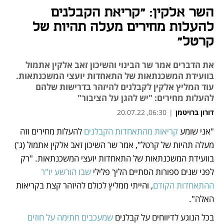
השר אלקין: "קריאת הקבלנים
להעלות מחירים מעלה תהיות של
קרטל"
את הדברים אמר שר הבינוי והשיכון זאב אלקין אתמול
בוועידת המשכנתאות של התאחדות יועצי המשכנתאות.
עוד המליץ אלקין לקבלנים להיזהר בדרישות שלהם
להעלות מחירים: "יש להגן על הציבור"
דורון ברויטמן
|
06:30, 20.07.22
"אני שומע 
קריאות מהתאחדות הקבלנים
 להעלות מחירים וזה 
נפתח בכרטיסייה חדשה
נפתח בכרטיסייה חדשה
נפתח בכרטיסייה חדשה
נפתח בכרטיסייה חדשה
נפתח בכרטיסייה חדשה
נפתח בכרטיסייה חדשה
נפתח בכרטיסייה חדשה
מעלה תהיות של קרטל", אמר שר השיכון זאב אלקין אתמול (ג') 
בוועידת המשכנתאות של התאחדות יועצי המשכנתאות. "רק 
לפני שנים ספורות הסתיים הליך פלילי 
שבו הורשע יו"ר 
ההתאחדות הקודם
, והייתי ממליץ לכולם להיזהר קצת בקריאות 
האלה".
בכל הנוגע לדיווחים על קבלנים 
שמעכבים חתימה על חוזים