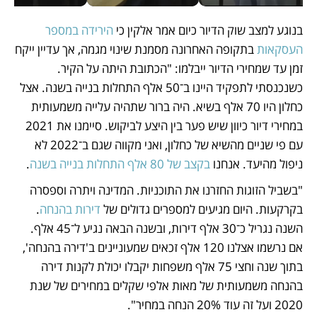
בנוגע למצב שוק הדיור כיום אמר אלקין כי 
הירידה במספר 
העסקאות
 בתקופה האחרונה מסמנת שינוי מגמה, אך עדיין ייקח 
זמן עד שמחירי הדיור ייבלמו: "הכתובת היתה על הקיר. 
כשנכנסתי לתפקיד היינו ב־50 אלף התחלות בנייה בשנה. אצל 
כחלון היו 70 אלף בשיא. היה ברור שתהיה עלייה משמעותית 
במחירי דיור כיוון שיש פער בין היצע לביקוש. סיימנו את 2021 
עם פי שניים מהשיא של כחלון, ואני מקווה שגם ב־2022 לא 
ניפול מהיעד. אנחנו 
בקצב של 80 אלף התחלות בנייה בשנה
. 
"בשביל הזוגות החזרנו את התוכניות. המדינה ויתרה וספסרה 
בקרקעות. היום מגיעים למספרים גדולים של 
דירות בהנחה
. 
השנה נגריל כ־30 אלף דירות, ובשנה הבאה נגיע ל־45 אלף. 
אם נרשמו אצלנו 120 אלף זכאים שמעוניינים ב'דירה בהנחה', 
בתוך שנה וחצי 75 אלף משפחות יקבלו יכולת לקנות דירה 
בהנחה משמעותית של מאות אלפי שקלים במחירים של שנת 
2020 ועל זה עוד 20% הנחה במחיר".