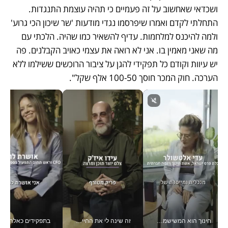
ושכדאי שאחשוב על זה פעמיים כי תהיה עוצמת התנגדות. 
התחלתי לקדם ואמרו שיפרסמו נגדי מודעות 'שר שיכון הכי גרוע' 
ולמה להיכנס למלחמות. עדיף להשאיר כמו שהיה. הלכתי עם 
מה שאני מאמין בו. אני לא רואה את עצמי כאויב הקבלנים. פה 
יש עיוות וקודם כל תפקידי להגן על ציבור הרוכשים ששילמו ללא 
הערכה. חוק המכר חוסך 100-50 אלף שקל".
חינוך הוא המשישמה של החיים שלי - V
זה שינה לי את החיים: איך עידו איז'ק הופך את הסמארטפון לכלי צילום מקצועי_v
בתפקידים כאלה אי אפשר לח