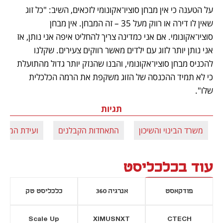
על הטענה כי אין מבחן סוציו־אקונומי לזכאים, השיב: "כל זוג 
שאין לו דירה או רווק מעל 35 – זה המבחן. אין מבחן 
סוציו־אקונומי. אם אני כמדינה צריך להחליט איפה אני נותן, אז 
אני נותן יותר לזוג עם ילדים מאשר רווקים צעירים. שקלנו 
להכניס מבחן סוציו־אקונומי, והבנו שהנזק יותר גדול מהתועלת 
כי לא תמיד ההכנסה של הזוג משקפת את הרמה הכלכלית 
שלו".
תגיות
משרד הבינוי והשיכון
התאחדות הקבלנים
ועידת המשכ
עוד בכלכליסט
פודקאסט
אנרגיה 360
כלכליסט טק
Scale Up
XIMUSNXT
CTECH