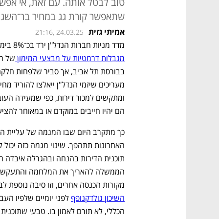
טוב לבטל אותה. עם זאת, אי אפשר
שתאפשר קורת גג במחיר בר־השג
אמיתי גזית
21:16, 24.03.25
מדד מניות חברות הנדל"ן ירד בכ־8% ביממה מאז הטיל המפקח על בנקים דני חחיאשוילי 
מגבלות דרמטיות על מבצעי המימון 
הם יהיו חייבים במוקדם או במאוחר להציע
מקורות הכנסה אחרים, וזו סיבה נוספת לבט
השיכון גולדקנופף