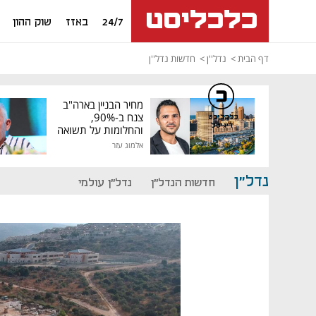
24/7
באזז
שוק ההון
דף הבית
נדל''ן
חדשות נדל''ן
מחיר הבניין בארה"ב
צנח ב-90%,
כלכליסט
דיגיטל
והחלומות על תשואה
גבוהה התנפצו
אלמוג עזר
נדל"ן
חדשות הנדל"ן
נדל"ן עולמי