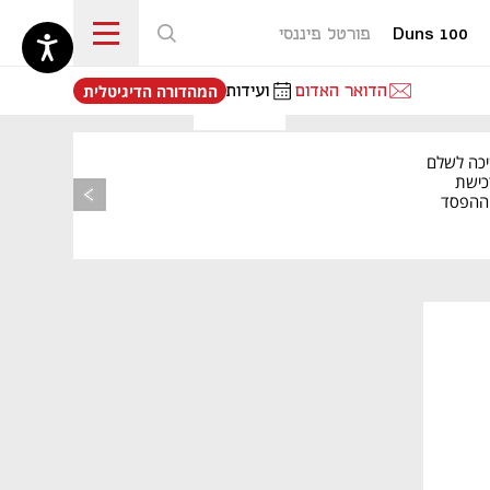
Duns 100
פורטל פיננסי
נפתח בכרטיסייה חדשה
הדואר האדום
ועידות
המהדורה הדיגיטלית
יכה לשלם
כישת
BASE: ההפסד
הרבעוני זינק ל-76