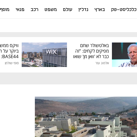
כלכליסט-טק
בארץ
נדל"ן
עולם
משפט
רכב
פנאי
מוסף
באלטשולר שחם
וויקס ממש
מפיקים לקחים: "זה
ביוקר על ר
כבר לא 'וואן מן' שואו
44
של גילעד"
אלמוג עזר
סופי שולמן
מיליון דולר