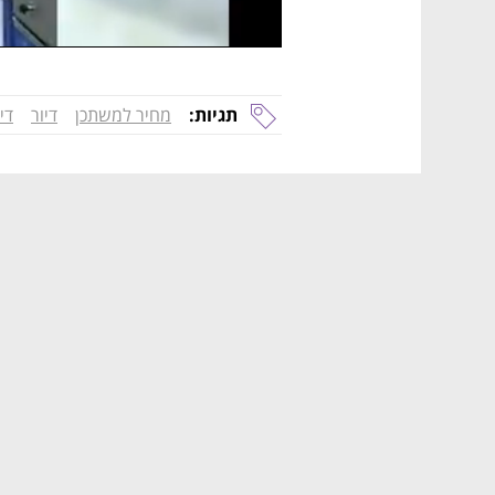
תגיות:
מחיר למשתכן
דיור
די