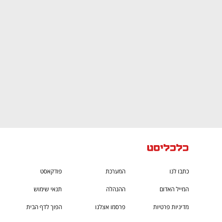
CTech – the
הבית של ההייטק הישראלי
כתבו לנו
המערכת
פודקאסט
המייל האדום
ההנהלה
תנאי שימוש
מדיניות פרטיות
פרסמו אצלנו
הפוך לדף הבית