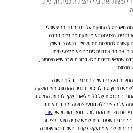
 לעשות זאת בלי להציג תוכנית חלופית,
ה
של הקבלנים. הצניחה לא מנותקת מהירידה החדה 
בבורסת תל אביב, אך סביר שלפחות חלקה קשורה להחלטת חחיאשוילי. נראה כי בשוק 
מעריכים שיזמי הנדל"ן ייאלצו להוריד מחירים. אם הם אינם יכולים להציע מבצעי מימון 
ומתקשים למכור דירות, כפי שמעידה העובדה שמלאי הדירות הלא מכורות שבר שיא היסטורי, 
 הנחות. 
כך מתקרב היום שבו המגמה של עליית המחירים העקבית שלה התרגלנו ב־15 השנה 
האחרונות תתהפך. שינוי מגמה כזה יכול לשמש תירוץ טוב לביטול תוכנית ההנחות. מאז הושקה 
תוכנית הדירות בהנחה ובהגרלה איבדה המדינה הכנסות של 30 מיליארד שקל לפחות. החלטת 
הממשלה להאריך את המלחמה והתעקשותה על תקציב ללא מנועי צמיחה מחייבות איתור 
ל את תוכנית ההגרלות. בנוסף, הווידוי של 
שר 
 לפני יומיים שלפיו העביר לחרדים שטח בבית שמש שהיה מיועד לציבור 
הכללי, לא תורם לאמון בו. טבעי שתוכנית ההנחות שהוא מתעקש לקדם נחשדת ככזו שטובה 