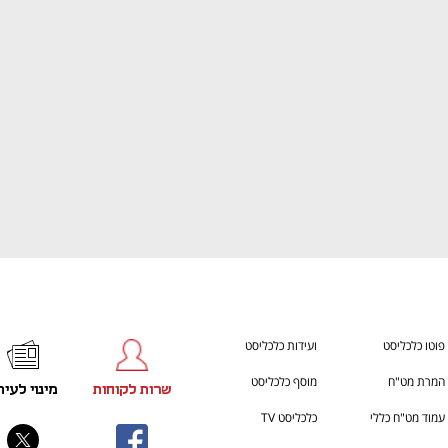
ענף במתח גבוה
מדברים כלכלה, עסקים ומה שב
פוטו כלכליסט
ועידות כלכליסט
המרת מט"ח
מוסף כלכליסט
שרות לקוחות
מינוי לעית
עמוד מט"ח כללי
כלכליסט TV