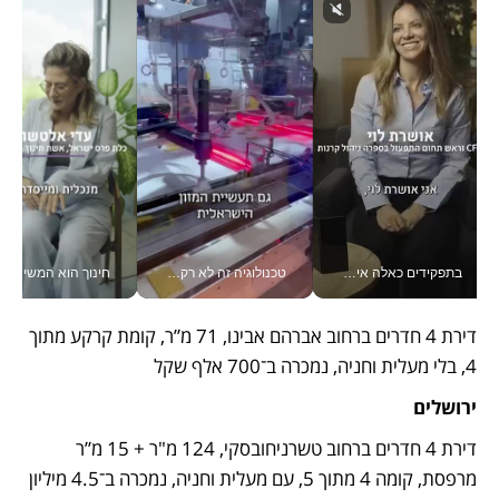
בתפקידים כאלה אי אפשר לחכות: אושרת לוי מניעה השקעות ענק מהטלפון_v
טכנולוגיה זה לא רק בהייטק: גם תעשיית המזון הישראלית מאמצת כלי AI, אוטומציה וניתוח דאטה בזמן אמת
חינוך הוא המש
דירת 4 חדרים ברחוב אברהם אבינו, 71 מ”ר, קומת קרקע מתוך 
4, בלי מעלית וחניה, נמכרה ב־700 אלף שקל
ירושלים
דירת 4 חדרים ברחוב טשרניחובסקי, 124 מ"ר + 15 מ”ר 
מרפסת, קומה 4 מתוך 5, עם מעלית וחניה, נמכרה ב־4.5 מיליון 