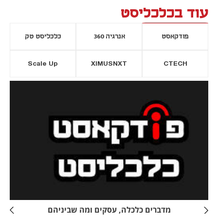
עוד בכלכליסט
פודקאסט
אנרגיה 360
כלכליסט טק
Scale Up
XIMUSNXT
CTECH
יסייה חדשה
נפתח בכרטיסייה חדשה
מדברים כלכלה, עסקים ומה שביניהם