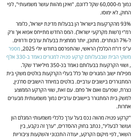
נמוך מ-60,000 שקל לדונם, "ואינן מהוות עושר משמעותי", לפי 
החוק, לא ימוסו.
93% מהקרקעות בישראל הן בבעלות מדינת ישראל, כלומר 
רמ"י (רשות מקרקעי ישראל). המס החדש מתייחס אפוא אך ורק 
ל-7% הנותרים. מתוכן, יותר ממחצית בבעלות ערבים ודרוזים. 
ע"פ דו"ח הכלכלן הראשי, שהתפרסם בחודש יולי 2025, 
מספר 
משקי הבית שבבעלותם קרקע פנויה למגורים נאמד ב-330 אלף
, ושווי הקרקעות בבעלותם נאמד בכ-350 מיליארד שקל. 
מפילוח ישוב המגורים של כלל בעלי הקרקעות בולטים משקי בית 
המתגוררים בישובים ערביים. בולטים במיוחד הישובים סח'נין, 
נצרת, שפרעם ואום אל פחם. עם זאת, שווי הקרקע הממוצע 
למשק בית המתגורר ביישובים ערביים נמוך משמעותית מבערים 
אחרות. 
"קרקע פנויה מהווה נכס בעל ערך כלכלי משמעותי המגלם הון 
ועושר לבעליו", נכתב בחוק ההסדרים, "ערך זה נקבע, בין 
השאר, לפי מיקום הקרקע, יעודה התכנוני והשקעות ציבוריות 