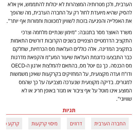
הערבית, ולכן מטרותיה המוצהרות לא יכולות להתממש, אין אלא 
להסיק שהיא מיועדת לחול רק על החברה הערבית, מה שהופך 
את האפלייה והפגיעה בזכות לשוויון למכוונות וחמורות אף יותר". 
משרד האוצר מסר בתגובה: "מימון שנתיים מלחמה וצרכי 
התקציב הדרמטיים הצפויים בשנים הקרובות דורשים התאמות 
בתקציב המדינה. אלה כוללים העלאות מס הכרחיות, שחלקם 
כבר התבצעו כדוגמת העלאת שיעור המע"מ והקפאת מדרגות 
מס הכנסה. כך גם יוטל מס, בהתאם להמלצות ארגון ה-OECD 
ודו"ח ועדה מקצועית, על המחזיקים בקרקעות שאינן משמשות 
למגורים. בדיקה מקצועית שנערכה מצביעה על כך שהמס 
המוצע אינו מוטל על אף ציבור או מגזר באופן חריג או לא 
שוויוני".
תגיות
החברה הערבית
דרוזים
מיסוי קרקעות
קרקע פנוי