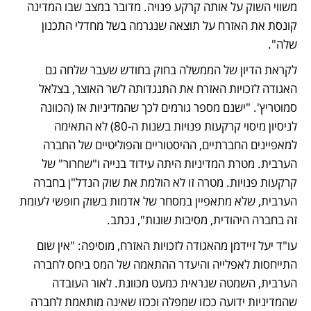
משווי השוק על אותה קרקע פנויה. מדובר במצב שבו המדינה 
קונסת את האזרח על תוצאה שנגרמה בשל מחדלי התכנון 
שלה". 
לקראת הדיון של הממשלה בחוק בחודש שעבר שלחה גם 
האגודה לזכויות האזרח את התנגדותה לשר האוצר, בצלאל 
סמוטריץ'. "ישנם מספר גורמים לכך שהמדיניות אז (הכוונה 
לניסיון מיסוי קרקעות פנויות בשנות ה-80) לא התאימה 
למאפיינים החברתיים, ההיסטוריים והפוליטיים של החברה 
הערבית. מטרת המדיניות היתה עידוד בנייה ו"שחרור" של 
קרקעות פנויות. מטרה זו לא הולמת את שוק הנדל"ן בחברה 
הערבית, שלא מתאפיין במסחר של אדמות בשוק חופשי לעומת 
זה בחברה היהודית, מסיבות שונות", נכתב. 
עו"ד יעל זיידמן מהאגודה לזכויות האזרח, מוסיפה: "אין שום 
התייחסות לאפלייה והיעדר ההתאמה של המס ביחס לחברה 
הערבית, השמטה שנראית כמעט מכוונת. לאור העובדה 
שהמדיניות ידועה ככזו שמפלה וככזו שאינה מותאמת לחברה 