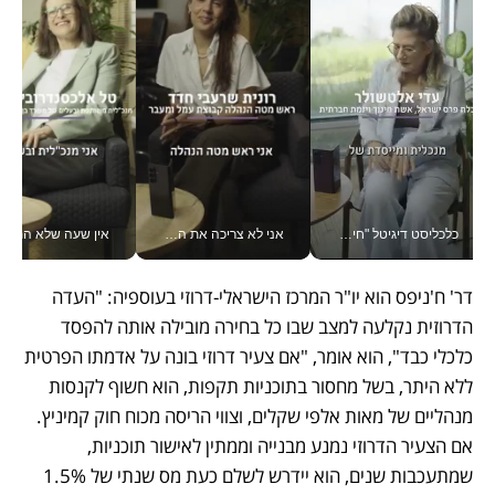
כלכליסט דיגיטל "חינוך הוא המשימה של החיים שלי"_v
אני לא צריכה את המשרד: רונית שרעבי-חדד מנהלת ארגון של 30000 עובדים מכל מקום_v
אין שעה שלא התעסקתי במשבר - טל אלכסנדרוביץ’ שגב מנהלת משברים
דר' ח'ניפס הוא יו"ר המרכז הישראלי-דרוזי בעוספיה: "העדה 
הדרוזית נקלעה למצב שבו כל בחירה מובילה אותה להפסד 
כלכלי כבד", הוא אומר, "אם צעיר דרוזי בונה על אדמתו הפרטית 
ללא היתר, בשל מחסור בתוכניות תקפות, הוא חשוף לקנסות 
מנהליים של מאות אלפי שקלים, וצווי הריסה מכוח חוק קמיניץ. 
אם הצעיר הדרוזי נמנע מבנייה וממתין לאישור תוכניות, 
שמתעכבות שנים, הוא יידרש לשלם כעת מס שנתי של 1.5% 