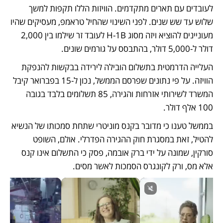
לעובדים עם תארים מתקדמים. הוויזות הללו תקפות למשך 
שלוש עד שש שנים. לפני השינוי שהחיל טראמפ, מעסיקים שהיו 
מעוניינים להוציא ויזה מסוג H-1B לעובד זר שילמו בין 2,000 
דולר ל-5,000 דולר, בהתבסס על גורמים שונים. 
העלייה הדרמטית בתשלום הובילה לירידה בבקשות להנפקת 
הוויזה. על פי נתונים שפרסם הממשל, נכון ל-15 בפברואר קיבל 
המשרד לשירותי אזרחות והגירה, 85 תשלומים בלבד בגובה 
100 אלף דולר. 
בממשל טענו כי מדובר בקנס מוניטרי שתחת סמכותו של הנשיא 
להטיל, זאת במסגרת חוק ההגירה הפדרלי. אולם, השופט 
סורקין, שמונה על ידי ברק אובמה, פסק כי התשלום אינו קנס 
אלא מס, ורק לקונגרס הסמכות לאשר מסים. 