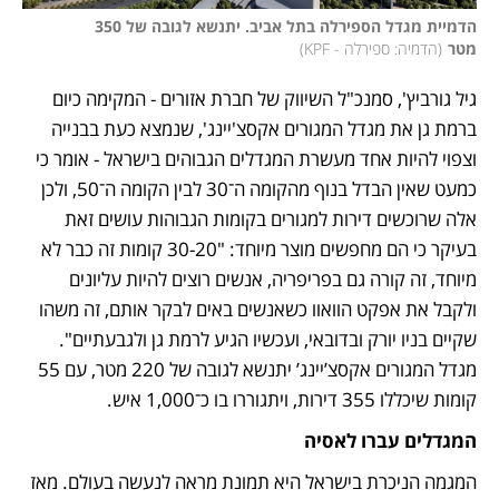
הדמיית מגדל הספירלה בתל אביב. יתנשא לגובה של 350 
מטר
(
הדמיה: ספירלה - KPF
)
גיל גורביץ', סמנכ"ל השיווק של חברת אזורים - המקימה כיום 
ברמת גן את מגדל המגורים אקסצ'יינג', שנמצא כעת בבנייה 
וצפוי להיות אחד מעשרת המגדלים הגבוהים בישראל - אומר כי 
כמעט שאין הבדל בנוף מהקומה ה־30 לבין הקומה ה־50, ולכן 
אלה שרוכשים דירות למגורים בקומות הגבוהות עושים זאת 
בעיקר כי הם מחפשים מוצר מיוחד: "30-20 קומות זה כבר לא 
מיוחד, זה קורה גם בפריפריה, אנשים רוצים להיות עליונים 
ולקבל את אפקט הוואוו כשאנשים באים לבקר אותם, זה משהו 
שקיים בניו יורק ובדובאי, ועכשיו הגיע לרמת גן ולגבעתיים". 
מגדל המגורים אקסצ’יינג’ יתנשא לגובה של 220 מטר, עם 55 
קומות שיכללו 355 דירות, ויתגוררו בו כ־1,000 איש. 
המגדלים עברו לאסיה
המגמה הניכרת בישראל היא תמונת מראה לנעשה בעולם. מאז 