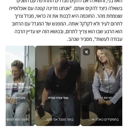
האורבני, והשאלה אם להקים מגדלים התחלפה עם השנים 
בשאלה כיצד להקים אותם. "אנחנו מדינה קטנה עם אוכלוסייה 
שצומחת מהר. החוכמה היא לבנות את זה כראוי, מגדל צריך 
לתרום לעיר ולא לקלקל אותה. המפגש של המגדל עם הרחוב 
הוא הרגע שבו הוא צריך לתרום, ובנושא הזה יש עדיין הרבה 
עבודה לעשות", מסביר שנהב.
בתפקידים כאלה אי אפשר לחכות: אושרת לוי מניעה השקעות ענק מהטלפון_v
בתור מנכל אני מקבל מאות החלטות ביום, וה- Galaxy Z Fold8 Ultra עוזר לי לחתוך אותן מהר יותר_v
חינוך הוא המש