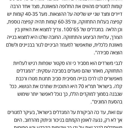
קומות למגורים מהווים את החלופה המאוזנת, מצד אחד הרבה 
דיירים ומצד שני יש שליטה על ההוצאות. מעל 40-35 קומות יש 
קפיצה בעלות התחזוקה, ומ־60-35 קומות תהיה קפיצה נוספת, 
וכן הלאה  במגדלים של 65־100. צריך למצוא את האיזון בין 
הצורך, עלויות הביצוע והתחזוקה. החובה שלנו היא למצוא בנייה 
מאוזנת כלכלית, שתאפשר למעמד הביניים לגור בבניינים ולשלם 
הוצאה סבירה". 
לגבי משרדים הוא מסביר כי זהו סקטור שפחות רגיש לעלויות 
התחזוקה, מאחר שהם פועלים בסביבה עסקית: "המגדלים 
מאפשרים לנו לרכז בנייה מסיבית סביב תחנות מטרו ורכבת 
קלה. בישראל תמ"א 70 היא התוכנית שתרכז את הנושא. ככל 
שנבנה בסמוך למוקדים הללו, כך נוכל לאפשר יותר שימוש 
בהסעת המונים". 
עם זאת, עד כה הביקורת על המגדלים בישראל, בעיקר למגורים 
אך לא רק, נגעה לאופן הקמתם בניכור וניתוק מהרחוב. היום 
משתדלים לרכך זאת על ידי כך שקומות הקרקע יהיו פתוחות 