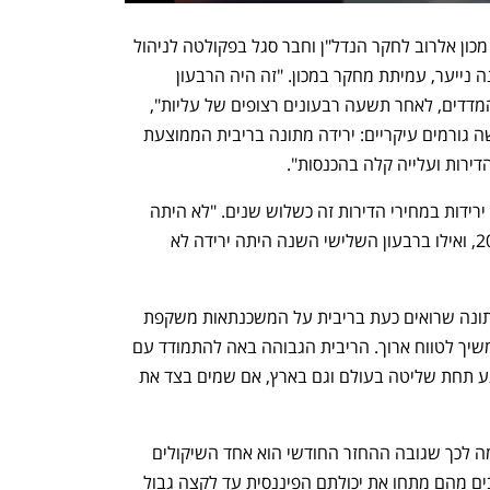
את המחקר ערכו פרופ' דני בן־שחר, ראש מכון אלרוב לחקר הנדל"ן וחבר סגל בפקולטה לניהול 
ע״ש קולר באוניברסיטת תל אביב, וד״ר דנה נייער, עמיתת מחקר במכון. "זה היה הרבעון 
הראשון שבו נרשמה ירידה בממוצע של המדדים, לאחר תשעה רבעונים רצופים של עליות", 
אומר פרופ' בן שחר. "זה קורה בגלל שלושה גורמים עיקריים: ירידה מתונה בריבית הממוצעת 
ירות ועלייה קלה בהכנסות". 
בן שחר מציין כי על פי מדד אלרוב, לא היו ירידות במחירי הדירות זה כשלוש שנים. "לא היתה 
ירידה במדד מאז הרבעון השלישי של 2020, ואילו ברבעון השלישי השנה היתה ירידה לא 
בנוגע לריבית אומר בן שחר: "הירידה המתונה שרואים כעת בריבית על המשכנתאות משקפת 
את הציפיות לכך שהריבית הגבוהה לא תמשיך לטווח ארוך. הריבית הגבוהה באה להתמודד עם 
האינפלציה ויש תחושה שהאינפלציה כרגע תחת שליטה בעולם וגם בארץ, אם שמים בצד את 
עליית הריבית שהחלה באפריל 2022 גרמה לכך שגובה ההחזר החודשי הוא אחד השיקולים 
העיקריים לרכישת דירה מצד הזוגות, שרבים מהם מתחו את יכולתם הפיננסית עד לקצה גבול 