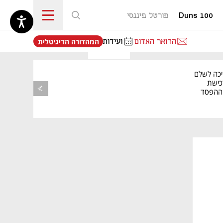
Duns 100
פורטל פיננסי
נפתח בכרטיסייה חדשה
הדואר האדום
ועידות
המהדורה הדיגיטלית
יכה לשלם
כישת
BASE: ההפסד
הרבעוני זינק ל-76