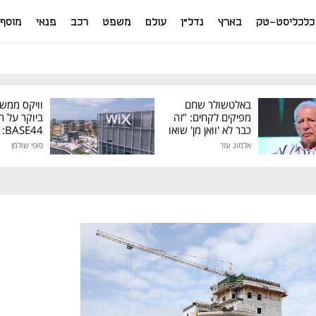
כלכליסט-טק
בארץ
נדל"ן
עולם
משפט
רכב
פנאי
מוסף
באלטשולר שחם
וויקס ממש
מפיקים לקחים: "זה
ביוקר על ר
כבר לא 'וואן מן' שואו
44
של גילעד"
אלמוג עזר
סופי שולמן
מיליון דולר