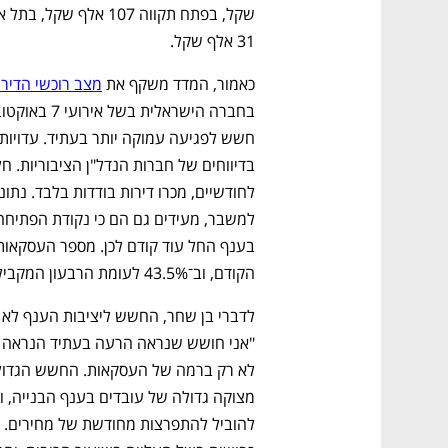
ם ומה שביניהם
התכוננו לשלב הבא בצמיחה שלכם!
31 אלף שקל.
כאמור, המדד משקף את 
מצב רוכשי הדיר
הקודם, וב־43.5% לעומת הרבעון המקביל בשנה שעברה. 