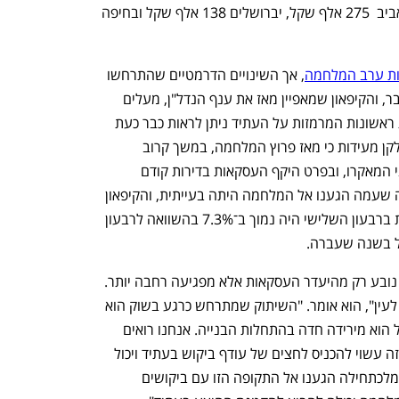
h – the gateway to Tech
You're NXT
שקל, בפתח תקווה 107 אלף שקל, בתל אביב  275 אלף שקל, יברושלים 138 אלף שקל ובחיפה 
ות ערב המלחמה
, אך השינויים הדרמטיים שהתרחשו 
בחברה הישראלית בשל אירועי 7 באוקטובר, והקיפאון שמאפיין מאז את ענף הנדל"ן, מעלים 
חשש לפגיעה עמוקה יותר בעתיד. עדויות ראשונות המרמזות על העתיד ניתן לראות כבר כעת 
בדיווחים של חברות הנדל"ן הציבוריות. חלקן מעידות כי מאז פרוץ המלחמה, במשך קרוב 
לחודשיים, מכרו דירות בודדות בלבד. נתוני המאקרו, ובפרט היקף העסקאות בדירות קודם 
למשבר, מעידים גם הם כי נקודת הפתיחה שעמה הגענו אל המלחמה היתה בעייתית, והקיפאון 
בענף החל עוד קודם לכן. מספר העסקאות ברבעון השלישי היה נמוך ב־7.3% בהשוואה לרבעון 
לדברי בן שחר, החשש ליציבות הענף לא נובע רק מהיעדר העסקאות אלא מפגיעה רחבה יותר. 
"אני חושש שנראה הרעה בעתיד הנראה לעין", הוא אומר. "השיתוק שמתרחש כרגע בשוק הוא 
לא רק ברמה של העסקאות. החשש הגדול הוא מירידה חדה בהתחלות הבנייה. אנחנו רואים 
מצוקה גדולה של עובדים בענף הבנייה, וזה עשוי להכניס לחצים של עודף ביקוש בעתיד ויכול 
להוביל להתפרצות מחודשת של מחירים. מלכתחילה הגענו אל התקופה הזו עם ביקושים 