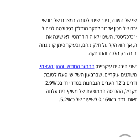
ערב המלחמה, בסיכומו של הרבעון השלישי של השנה, ניכר שינוי לטובה במצבם של רוכשי 
הדירות, כך עולה ממדד היכולת לרכישת דירה של מכון אלרוב לחקר הנדל"ן בפקולטה לניהול 
ע"ש קולר באוניברסיטת תל אביב בשיתוף "כלכליסט". השינוי לא היה דרמטי ולא שינה את 
מצבם של רוכשי הדירות מהקצה אל הקצה, אך הוא הקל על חלק מהם, ובעיקר סימן קו מגמה 
ירה רק הלכה והתרחקה. 
שני היבטים עיקריים: 
ההחזר החודשי וההון העצמי 
. המדד מושפע משלושה משתנים עיקריים, שברבעון השלישי פעלו לטובת 
הרוכשים. לפי המדד, מחירה של דירת 4 חדרים ב־12 הערים הנבחנות במדד ירד בכ־2.9% 
מ־2.73 מיליון שקל ל־2.65 מיליון שקל. במקביל, ההכנסה הממוצעת של משקי בית עלתה 