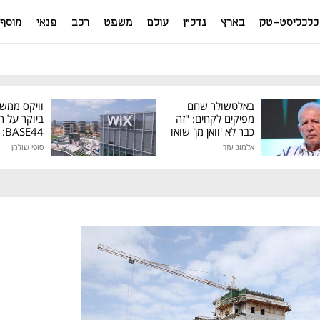
כלכליסט-טק
בארץ
נדל"ן
עולם
משפט
רכב
פנאי
מוסף
באלטשולר שחם
וויקס ממש
מפיקים לקחים: "זה
ביוקר על ר
כבר לא 'וואן מן' שואו
44
של גילעד"
אלמוג עזר
סופי שולמן
מיליון דולר