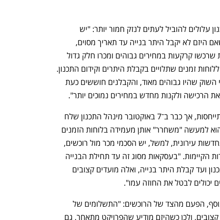
היא גם הוסיפה כי עיכובים בכל נושא התכנון עלולים להוביל לעתים לנזק חמור יותר: "יש 
הסכמים של מכירות מוקדמות שקובעים שאם היזם לא יקבל היתר בנייה עד תאריך מסוים, 
הרוכש יוכל לבטל את ההסכם. אלה חברות שרכשו קרקעות במחירים גבוהים ומכרו חלק גדול 
מהדירות במכירה מוקדמת תוך התחייבות ללוחות זמנים שתלויים בקבלת היתרים וקידום התכנון. 
רוכשי הדירות שילמו באותה עת את מחירי השוק שהיו גבוהים מאוד, והקבלנים חוששים כעת 
את הרכישה ולקנות מחדש במחירים נמוכים יותר". 
נושא התכנון לא מקבל כעת את מלוא ההתייחסות, אך כבר ב־7 באוקטובר מינהל התכנון שלח 
מכתב לוועדות המקומיות והמחוזיות שבו הוא למעשה "משחרר" אותן מעמידה בלוחות הזמנים 
נפתח בכרטיסייה חדשה
נפתח בכרטיסייה חדשה
הקבועים בחוק. לדברי עו”ד פרשקר, בהתחדשות עירונית, למשל, יש הסכמי מכר מול רוכשים, 
ויש הסכמים של התקשרות עם בעלי הדירות הקיימות. "בעסקאות מסוג זה עד תחילת הבנייה 
יש הרבה התחייבויות שקשורות בנושאי תכנון ועד קבלת היתר בנייה, ואלה מועדים קצובים 
ם יכולים לבטל את החוזה עמו".
עם זאת, עו”ד פרשקר מעלה לדיון היבט נוסף, הפעם מהצד של הרוכשים: "התשלומים של 
הרוכשים ליזמים גם הם קבועים במועדים קצובים, ולכן כשהיזם מודיע שהפרויקט מתאחר, גם 