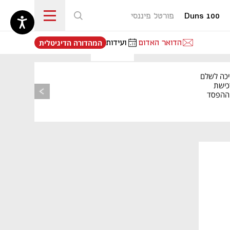
Duns 100
פורטל פיננסי
נפתח בכרטיסייה חדשה
הדואר האדום
ועידות
המהדורה הדיגיטלית
יכה לשלם
כישת
BASE: ההפסד
הרבעוני זינק ל-76