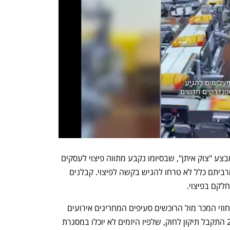
תגובה דומה של הרגולטור נרשמה גם במבצע "צוק איתן", שבסיומו נקבע מתווה פיצוי לעסקים 
שהיה מסורבל עבור היזמים והקבלנים, ומרביתם כלל לא טרחו להגיש בקשה לפיצוי. קבלנים 
לקם בפיצוי. 
לאחר צוק איתן והקורונה היזמים הוסיפו לחוזי המכר מול הרוכשים סעיפים המחריגים אירועים 
מסוימים כמו מלחמה. עם זאת, ביולי 2022 התקבל תיקון לחוק, שלפיו היזמים לא יוכלו במסגרת 