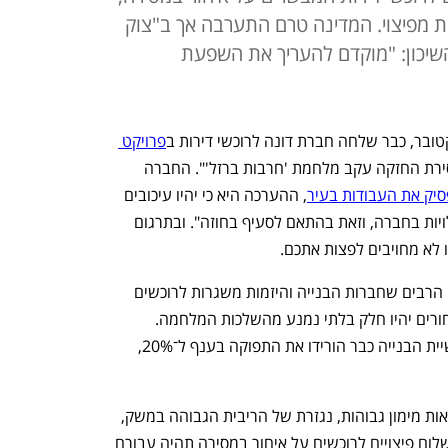
ת מפיצוי. המדינה טרם התערבה אך ב"צוק
השיכון: "מוקדם להעריך את השפעת
פרויקט 
 מכתב שכותרתו "דחיית מועד מסירת החזקה עקב מלחמת 'חרבות ברזל'". החברה 
יק את העבודות בעיר
, ההערכה היא כי יהיו עיכובים 
במסירת דירות "בשל נסיבות אשר אינן תלויות בחברה, וזאת בהתאם לסעיף בחוזה". ובתרגום 
 לא מחויבים לפצות אתכם. 
המכתב של דונה הוא רק אחד מהמכתבים הרבים שחברות הבנייה והיזמות משגרות לרוכשים 
בימים אלה, מאחר שהן כבר מבינות כי איחורים יהיו חלק בלתי נמנע מהשלכות המלחמה. 
המחסור העצום בעובדים והפגיעה בתעשיית הבנייה כבר הורידו את התפוקה בענף ל־20%, 
כבר כעת נדרשים היזמים והקבלנים להוצאות מימון גבוהות, נגזרת של הריבית הגבוהה במשק, 
על כל עיכוב בבנייה, ועל כן תוספת של תשלום פיצויים לרוכשים על איחור במסירה תהיה עבורם 