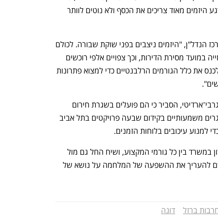
ענף במתח גבוה
מדברים כלכלה, עסקים ומה שב
הרוכשים רוצים לדחות את התשלומים. כרגע היזמים מאוד צריכים את הכסף ולא נוטים לוותר 
לדברי דן קצ'נובסקי, מנכ"ל ובעלים של מרכז הנדל"ן, "היזמים ניצבים בפני שוקת שבורה. לכולם 
ברור כי אין מנוס מעיכובים אשר יביאו לדחייה במועד מסירת הדירות, וכך צפויים אלפי רוכשים 
להיפגע. על הממשלה לפעול ללא דיחוי ולכנס את כלל הגורמים הרלבנטיים כדי למצוא פתרונות 
ים".
קובי ארדיטי, מנכ"ל RMA מקבוצת רם־מוגרבי־ארדיטי, הסביר כי הם פועלים בשגרת חירום 
שכמוה לא ידע הענף, ומתמודדים עם אתגרים משמעותיים בקידום שבעה פרויקטים בתל אביב 
די למנוע עיכובים בלוחות הזמנים. 
ממשרד הבינוי והשיכון נמסר: "הנושא נידון במשרד בין כל גורמי המקצוע, ושיח החל גם מול 
התאחדות הקבלנים. בשלב זה עדיין מוקדם להעריך את ההשפעה של המלחמה על נושא של 
רבות ברזל
דונה