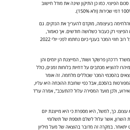
החוזה להוסיף סעיף השולל או מפחית את סכום הפיצוי. כמו כן התיקון שינה את מודל חישוב 
על פי תגובת משרד השיכון, בשלב זה, כשהלחימה בעיצומה, מוקדם להעריך את הנזקים. גם 
בתקופת הקורונה המדינה הכריעה בנושא הפיצוי רק כעבור כשלושה חודשים. אך כאמור, 
היזמים כבר נערכים ליום שאחרי, כשבפועל רוב חוזי המכר בענף כיום נחתמו לפני יולי 2022 
לדברי עו"ד קרן פרשקר, בעלים משותף במשרד רז־כהן פרשקר ושות', המייצגת הן יזמים והן 
רוכשי דירות, החברות שאותן היא מייצגת מיהרו להוציא מכתבים על דחיות בלוחות זמנים, כולל 
מועדי מסירה של דירות. "יש סעיפים שנמצאים בהסכמי המכר שכוללים מלחמה. זה אומר 
אומנם שהיזם צריך להוכיח את הנסיבות המפורטות בהסכם, אבל כפי שחובת ההוכחה היא עליו, 
הוא גם צריך לעדכן את הרוכשים שקרה האירוע, ולכן מועד המסירה עלול להתעכב", אמרה עו"ד 
לדבריה, פוטנציאל הנזק עבור היזמים הוא עצום. כך, למשל, היא מספרת כי היא מייצגת יזם 
בפרויקט פינוי־בינוי של כ־200 דירות ברמת השרון, אשר עלול לשלם תוספת של תשלומי 
שכירות גבוהים למאות דיירים אם הפרויקט יתאחר. במקרה זה מדובר בהוצאה של מעל מיליון 