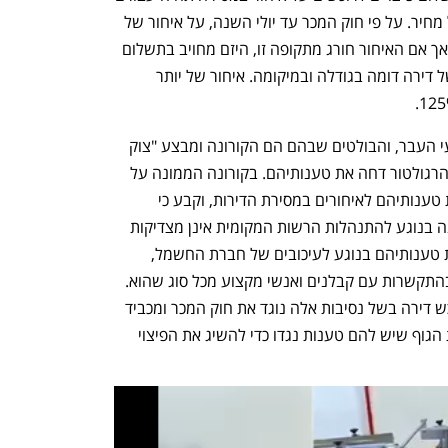
מכה נוספת שהם ינסו להימנע ממנה בכל מחיר. על פי חוק המכר עד יולי השנה, על איחור של 
עד 60 יום היזם לא מחויב לשלם פיצויים, אך אם האיחור חורג מתקופה זו, היזם מחויב בתשלום 
דמי שכירות של 150% מסכום השכירות של דירה דומה בגודלה ובמיקומה. איחור של יותר 
היזמים והקבלנים כבר למודי ניסיון מאירועי העבר, והבולטים שבהם הם הקורונה ומבצע "צוק 
איתן" מיולי־אוגוסט 2014. בשני המקרים הרגולטור דחה את טענותיהם. בקורונה הממונה על 
חוק המכר במשרד השיכון דחה את מרבית טענותיהם לאיחורים במסירת הדירות, וקבע כי 
טענות כמו אלה שהעלתה כעת חברת דונה בנוגע להתנהלות הרשות המקומית אינן מצדיקות 
אי־מתן פיצוי לרוכשים. כמו כן הוא דחה את טענותיהם בנוגע לעיכובים של חברת החשמל, 
תאגידי מים, משרדי ממשלה וכן עיכובים בהתקשרות עם קבלנים ואנשי מקצוע מכל סוג שהוא. 
הממונה הדגיש כי אי־תשלום פיצויים לרוכש דירה בשל נסיבות אלה נוגד את חוק המכר ומכביד 
על הרוכשים, ושלח את היזמים לתבוע את הגוף שיש להם טענות נגדו כדי להשיג את הפיצוי 