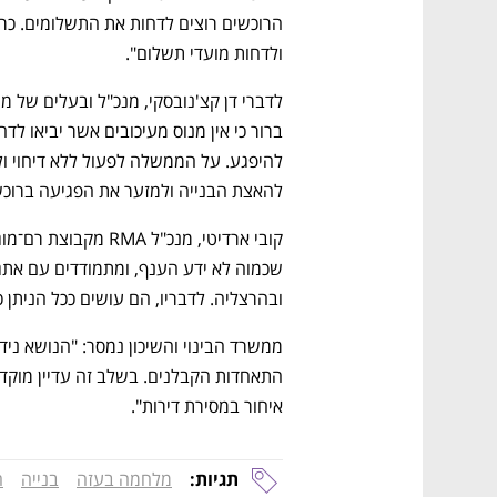
CTech – the
הבית של ההייטק הישראלי
ולדחות מועדי תשלום". 
להאצת הבנייה ולמזער את הפגיעה ברוכש
ובהרצליה. לדבריו, הם עושים ככל הניתן כ
איחור במסירת דירות".
תגיות:
מלחמה בעזה
בנייה
ח