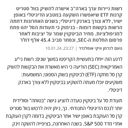
רשות ניירות ערך בארה"ב אישרה להשיק בוול סטריט
קרנות ETF שיאפשרו השקעה במטבע הדיגיטלי באופן
ישיר, ללא צורך בארנק דיגיטלי; בשנים האחרונות דחתה
הרשות בקשות דומות - בנימוק כי תעודות הסל יהוו פתח
למניפולציות. מחיר הביטקוין שמר על יציבות לאחר
פרסום החלטת ה-SEC, ונסחר סביב 45.4 אלף דולר
נועם לנדמן וויקי אוסלנדר
|
23:27, 10.01.24
לרגע הזה ייחלו בתעשיית הקריפטו במשך שנים: רשות ני"ע 
נפתח בכרטיסייה חדשה
נפתח בכרטיסייה חדשה
נפתח בכרטיסייה חדשה
נפתח בכרטיסייה חדשה
נפתח בכרטיסייה חדשה
האמריקאית (SEC) הודיעה כי היא מאשרת את הבקשות להשיק 
קרן סל מחקה (ETF) לביטקוין בשוק הספוט; המשמעות: 
משקיעים יוכלו מעתה להשקיע בביטקוין ללא צורך בארנק 
דיגיטלי. 
תעודת סל על ביטקוין נועדה להציע גישה "בטוחה" וסולידית 
יותר לנכס הדיגיטלי התנודתי. כך, ניתן יהיה לרכוש בוול סטריט 
קרן סל העוקבת באופן ישיר אחר הביטקוין, בדומה לקרן העוקבת 
אחרי מדד S&P 500. בשנה האחרונה, בציפייה להשקה זינק 