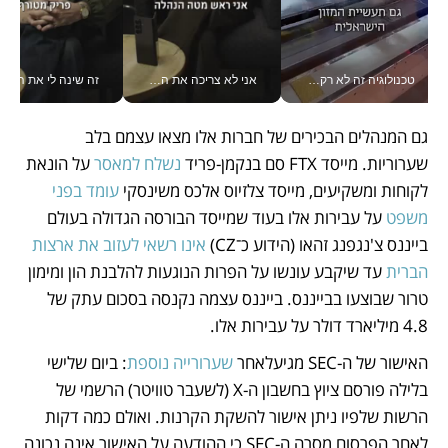
טכנולוגיה זה לא רק בהייטק: גם תעשיית המזון הישראלית מאמצת כלי AI, אוטומציה וניתוח דאטה בזמן אמת
אני לא צריכה את המשרד: רונית שרעבי-חדד מנהלת ארגון של 30000 עובדים מכל מקום_v
זה שינה לי את החיים: 
גם המנהלים הבכירים של חברות אלו מצאו עצמם בלב 
שערוריות. מייסד FTX סם בנקמן-פריד 
נשלח למאסר
 על הונאת 
לקוחות ומשקיעים, מייסד צלזיוס אלכס משינסקי 
עומד בפני 
משפט
 על עבירות אלו בעוד שמייסד הבורסה הגדולה בעולם 
בייננס צ'נגפנג זהאו (הידוע כ־CZ) 
אינו רשאי לעזוב את ארצות 
הברית
 עד שיקבע עונשו על הפרות הנוגעות להלבנת הון ומימון 
טרור שבוצעו בבייננס. בייננס עצמה נקנסה בסכום עתק של 
4.8 מיליארד דולר על עבירות אלו.	
האישור של ה-SEC מגיעלאחר 
שערורייה נוספת
: ביום שלישי 
בלילה פורסם ציוץ בחשבון ה-X (לשעבר טוויטר) הרשמי של 
הרשות שלפיו ניתן אישור להשקת הקרנות. ואולם כמה דקות 
לאחר הפרסום מסרה ה-SEC כי ההודעה על האישור אינה נכונה, 