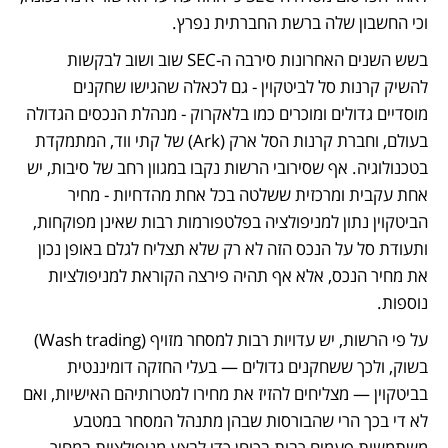
וכי החשבון שלה ברשת החברתית נפרץ.  
בשש השנים האחרונות סירבה ה-SEC שוב ושוב לבקשות 
להשיק קרנות סל לביטקוין - גם לכאלה שהגישו שחקנים 
מוסדיים גדולים ומוכרים כמו בלאקרוק - מנהלת הנכסים הגדולה 
בעולם, וחברת קרנות הסל ארק (Ark) של קתי ווד, המתמקדת 
בטכנולוגיה. אף שסירובי הרשות נקבו במגוון רחב של סיבות, יש 
אחת עקבית ומרכזית ששלטה בכל אחת מהדחיות - מחיר 
הביטקוין נתון למניפולציה בפלטפורמות רבות שאינן מפוקחות, 
ותעודת סל על הנכס הזה לא רק שלא תצליח לגלם באופן נכון 
את מחיר הנכס, אלא אף תהיה פירצה הקוראת למניפולציות 
נוספות.
על פי הרשות, יש עדויות רבות למסחר מזויף (Wash trading) 
בשוק, ולכך ששחקנים גדולים — בעלי החזקה דומיננטית 
בביטקוין — מצליחים להזיז את מחירו למטרותיהם האישיות, ואם 
לא די בכך הרי שהבורסות שבהן מתנהל המסחר במטבע 
משתמשות פעמים רבות בכוחן כדי לבצע מניפולציות במחיר. 