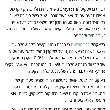
חברת גרייסקייל (Grayscale), שחקנית גדולה בשוק הקריפטו, 
אפילו תבעה את ה־SEC באוקטובר 2022 בשל סירובה לאשר 
לה מוצר דומה. באוגוסט האחרון בית משפט פדרלי לערעורים 
קבע כי האופן שבו נפסלה בקשת התעודה של גרייסקייל הייתה 
"שרירותית וקפריזית". 
בלאקרוק 
כבר הודיעה
 כי תגבה מהמשקיעים בקרן עמלה של 
0.2% בשנה הראשונה (או עד שהקרן תחזיק בהשקעות של 5 
מיליארד דולר) ואז תעלה את העמלה ל-0.3%. הקרן המחקה 
של קתי ווד תגבה עמלה של 0.25%, כמו חברת VanEck. ולקירי 
(Valkyrie) תגבה עמלה של 0.8% על ההשקעה.
באוקטובר 2021 אושרו לראשונה בוול סטריט פעילותן של 
קרנות סל מחקות של ביטקוין, אך רק לפי חוזים עתידיים על 
המטבע. אלה הן קרנות שאינן מחזיקות בביטקוין, ולכן ה-SEC 
איפשרה את המסחר בהן. 
מחיר הביטקוין שמר על יציבות לאחר פרסום החלטת ה-SEC, 