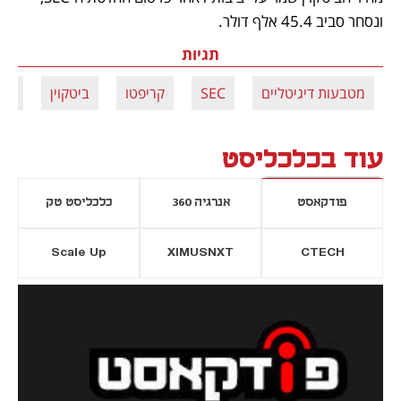
ונסחר סביב 45.4 אלף דולר.
תגיות
מטבעות דיגיטליים
SEC
קריפטו
ביטקוין
קר
עוד בכלכליסט
פודקאסט
אנרגיה 360
כלכליסט טק
Scale Up
XIMUSNXT
CTECH
יסייה חדשה
נפתח בכרטיסייה חדשה