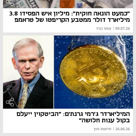
"כמעט הונאה חוקית": מיליון איש הפסידו 3.8
מיליארד דולר ממטבע הקריפטו של טראמפ
09.07.26
|
עומר כביר
המיליארדר ג'רמי גרנת'ם: "הביטקוין ייעלם
בקול ענות חלושה"
26.06.26
|
חדשות חוץ