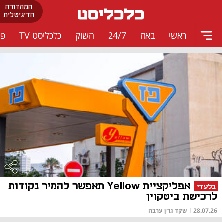
המהדורה
הדיגיטלית
ראשי
באזז
24/7
השוק
כלכליסט TV
פו
אפליקציית Yellow תאפשר להמיר נקודות
בלעדי
לרכישת ביטקוין
28.07.26
|
שקד גרין ערבה