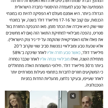
המהפך הגדול שמתרחש בימים אלה הוא האפשרות לחזרתה 
המפתיעה של טבע למעמדה ההיסטורי כחברה הישראלית 
הגדולה ביותר. היא אומנם מעולם לא הפסיקה להיות כזו במונחי 
הכנסות, עם קצב של 17-16 מיליארד דולר בשנה, אך במונחי 
שווי שוק היא איבדה את הכתר מזמן. מאז ההנפקה החוזרת בוול 
סטריט, נהפכה מובילאיי למחזיקת התואר הזה (אם לא מחשיבים 
את פאלו אלטו האמריקאית שהוקמה על ידי ניר צוק הישראלי). 
אלא שכעת טבע ומובילאיי נפגשות סביב שווי שקרוב ל־20 
מיליארד דולר, 
כאשר טבע חזרה אליו
 לאחר שזינקה ב־58% 
מתחילת השנה, ואילו
 מובילאיי צנחה אליו
 לאחר שכבר נסחרה 
ביותר מ־30 מיליארד דולר. חילופי המשמרות האלה מתחוללים 
כי המשקיעים חוזרים לחברות בתחומי פעילות מסורתיים יותר 
לאחר שעייפו, ובעיקר נלחצו, מהעליות החדות במניות 
הטכנולוגיה. 