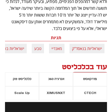
וללא קשר למהפכים הפנימיים, מפתיע, ובעיקר מעודד, לגלות כי 
תשעה חודשים אל תוך המלחמה הקשה ביותר שידעה ישראל, 
יש לה עדיין ייצוג של יותר מ־10 חברות ששוות יותר מ־5 
מיליארד דולר, והמשקיעים לא מתמחרים אותן עם דיסקאונט 
ישראלי, אלא על פי ביצועים בלבד.
תגיות
ישראליות בנאסד"ק
מאנדיי
טבע
ישראליות בוול 
עוד בכלכליסט
פודקאסט
אנרגיה 360
כלכליסט טק
Scale Up
XIMUSNXT
CTECH
יסייה חדשה
נפתח בכרטיסייה חדשה