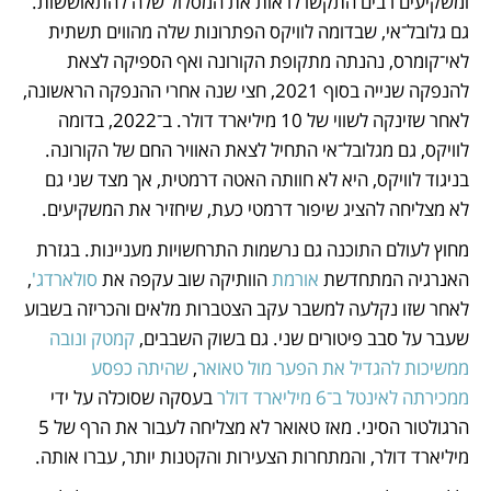
ומשקיעים רבים התקשו לראות את המסלול שלה להתאוששות. 
גם גלובל־אי, שבדומה לוויקס הפתרונות שלה מהווים תשתית 
לאי־קומרס, נהנתה מתקופת הקורונה ואף הספיקה לצאת 
להנפקה שנייה בסוף 2021, חצי שנה אחרי ההנפקה הראשונה, 
לאחר שזינקה לשווי של 10 מיליארד דולר. ב־2022, בדומה 
לוויקס, גם מגלובל־אי התחיל לצאת האוויר החם של הקורונה. 
בניגוד לוויקס, היא לא חוותה האטה דרמטית, אך מצד שני גם 
לא מצליחה להציג שיפור דרמטי כעת, שיחזיר את המשקיעים.
מחוץ לעולם התוכנה גם נרשמות התרחשויות מעניינות. בגזרת 
האנרגיה המתחדשת
 אורמת
 הוותיקה שוב עקפה את 
סולארדג'
, 
לאחר שזו נקלעה למשבר עקב הצטברות מלאים והכריזה בשבוע 
שעבר על סבב פיטורים שני. גם בשוק השבבים, 
קמטק ונובה 
ממשיכות להגדיל את הפער מול טאואר
, 
שהיתה כפסע 
ממכירתה לאינטל ב־6 מיליארד דולר
 בעסקה שסוכלה על ידי 
הרגולטור הסיני. מאז טאואר לא מצליחה לעבור את הרף של 5 
מיליארד דולר, והמתחרות הצעירות והקטנות יותר, עברו אותה.