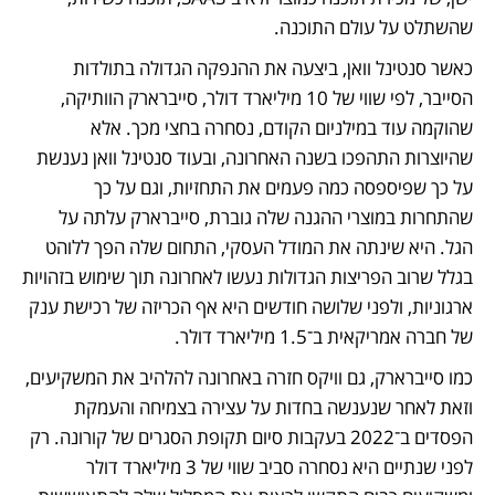
שהשתלט על עולם התוכנה. 
כאשר סנטינל וואן, ביצעה את ההנפקה הגדולה בתולדות 
הסייבר, לפי שווי של 10 מיליארד דולר, סייברארק הוותיקה, 
שהוקמה עוד במילניום הקודם, נסחרה בחצי מכך. אלא 
שהיוצרות התהפכו בשנה האחרונה, ובעוד סנטינל וואן נענשת 
על כך שפיספסה כמה פעמים את התחזיות, וגם על כך 
שהתחרות במוצרי ההגנה שלה גוברת, סייברארק עלתה על 
הגל. היא שינתה את המודל העסקי, התחום שלה הפך ללוהט 
בגלל שרוב הפריצות הגדולות נעשו לאחרונה תוך שימוש בזהויות 
ארגוניות, ולפני שלושה חודשים היא אף הכריזה של רכישת ענק 
של חברה אמריקאית ב־1.5 מיליארד דולר. 
כמו סייברארק, גם וויקס חזרה באחרונה להלהיב את המשקיעים, 
וזאת לאחר שנענשה בחדות על עצירה בצמיחה והעמקת 
הפסדים ב־2022 בעקבות סיום תקופת הסגרים של קורונה. רק 
לפני שנתיים היא נסחרה סביב שווי של 3 מיליארד דולר 