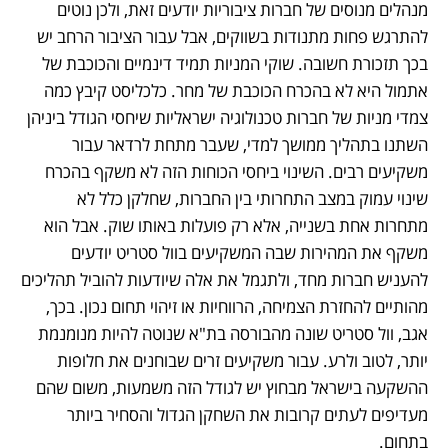
מנהלים מנוסים של חברות ציבוריות יודעים זאת, ולכן נוטים 
להתרגש פחות מתנודות בשווקים, אבל עבור הציבור הרחב יש 
בכך תזכורת חשובה. שוקי המניות תמיד דינמיים והכוכבת של 
אתמול היא לא בהכרח הכוכבת של מחר. כלכליסט קיבץ כמה 
צמדי מניות של חברות טכנולוגיה ישראליות שיחסי הגודל ביניהן 
השתנו בתהליך ממושך למדי, שעבר מתחת לרדאר עבור 
משקיעים רבים. השינוי ביחסי הכוחות הזה לא משקף בהכרח 
שינוי עמוק במצב התחרותי בין החברות, שחלקן כלל לא 
מתחרות אחת בשנייה, אלא רק פועלות באותו שוק. אבל הוא 
משקף את המהירות שבה המשקיעים בוול סטריט יודעים 
להעניש חברות מחד, ולתגמל את אלה שיודעות להוביל תהליכים 
מהותיים להחזרת הצמיחה, הרווחיות או זיהוי תחום נכון. בכך, 
אגב, וול סטריט שונה מהבורסה בת"א שנוטה להיות מנומנמת 
יותר, לטוב ולרע. עבור משקיעים זרים שבוחנים את חלופות 
ההשקעה בישראל מבחוץ יש לגודל הזה משמעות, משום שהם 
מעדיפים לעתים קרובות את השחקן הגדול והסחיר ביותר 
בתחום.