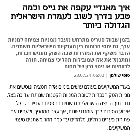
איך מאנדיי עקפה את נייס ולמה
טבע בדרך לשוב לעמדת הישראלית
הגדולה ביותר
בזמן שבוול סטריט מתרחש מעבר ממניות צמיחה למניות
ערך, גם יחסי הכוחות בין הענקיות הישראליות משתנים.
הדבר משקף את המהירות שבה השוק מעניש חברות,
ומתגמל את אלו שמובילות תהליכי צמיחה, חזרה
לרווחיות או זיהוי נכון של תחום
סופי שולמן
|
06:00, 23.07.24
בעוד המשקיעים בעולם עושים בימים אלה רוטציה ונוטשים את 
נפתח בכרטיסייה חדשה
נפתח בכרטיסייה חדשה
נפתח בכרטיסייה חדשה
נפתח בכרטיסייה חדשה
נפתח בכרטיסייה חדשה
נפתח בכרטיסייה חדשה
נפתח בכרטיסייה חדשה
נפתח בכרטיסייה חדשה
נפתח בכרטיסייה חדשה
נפתח בכרטיסייה חדשה
נפתח בכרטיסייה חדשה
נפתח בכרטיסייה חדשה
נפתח בכרטיסייה חדשה
נפתח בכרטיסייה חדשה
מניות הטק הכבדות לטובת המניות הקטנות שנותרו עד כה בצל, 
גם בתוך הביצה הישראלית נרשמים מהפכים מעניינים. בכל 
אירוע הסיבות לכך אומנם שונות, אך עצם המהפך, ולעתים אף 
פתיחת פערים גדולים, מלמדים עד כמה מהר משתנים טעמי 
המשקיעים. 