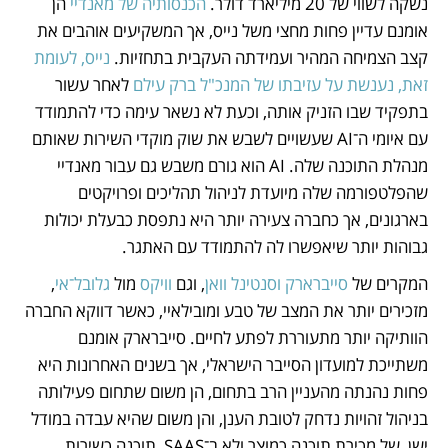
נשקה לשווי של 20 מיליארד דולר. 
הכנסותיה של מאנדיי
 הן 
אומנם עדיין פחות מחצי משל נייס, אך המשקיעים אוהבים את 
קצב הצמיחה המהיר ועמידתה העקבית בתחזיות. 
נייס, לעומת 
זאת, נענשת על עזיבתו של המנכ"ל ברק עילם 
לאחר עשור 
בתפקיד שבו הזניק אותה, וכעת לא נשאר עימה כדי להתמודד 
עם איומי ה־AI שעשויים לשבש את שוק מוקדי השירות שאותם 
מנהלת התוכנה שלה. AI הוא גורם משבש גם עבור מאנדיי 
שהפלטפורמה שלה מיועדת לניהול תהליכים ופרויקטים 
בארגונים, אך כחברה צעירה יותר היא נתפסת כבעלת יכולות 
גבוהות יותר שיאפשרו לה להתמודד עם האתגר.
המקרים של
 סייברארק
וסנטינל וואן
, וגם 
וויקס
 מול 
גלובל־אי
, 
מזכירים יותר את המצב של טבע ומובילאיי, כאשר דווקא החברה 
הוותיקה יותר מתעוררת לפתע לחיים. סייברארק אומנם 
משתייכת למועדון הסייבר הישראלי, אך בשנים האחרונות היא 
פחות נהנתה מהעניין הרב בתחום, הן משום שתחום פעילותה 
בניהול זהויות נדחק לטובת הענן, והן משום שהיא עבדה במודל 
ישן, של מכירת תוכנה כמוצר ולא ב־SAAS, תוכנה כשירות, 