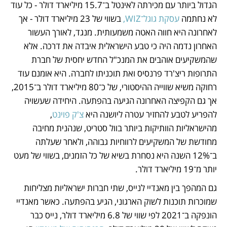
הגדול ביותר עם מכירתה לאינטל ב־15.7 מיליארד דולר - כל עוד 
לא נחתמה 
עסקת גוגל־WIZ,
 בשווי של 23 מיליארד דולר - אך 
לאחרונה היא חווה האטה משמעותית. מנגד, לאורך העשור 
האחרון נדמה היה כי טבע הישראלית איבדה את דרכה. אלא 
שהמשקיעים אוהבים את המנכ"ל החדש יחסית של חברת 
התרופות ריצ'רד פרנסיס ואת תוכניתו לחברה. היא אומנם עוד 
רחוקה משיא שווייה ההיסטורי, של כ־80 מיליארד דולר ב־2015, 
אך גם הקפיצה האחרונה הגיעה בהפתעה. היחידה שעשויה 
להפריע לטבע להחזיר עטרה ליושנה היא 
צ'ק פוינט
, 
מהישראליות הוותיקות ביותר בוול סטריט, שנהנית מחיבה 
מחודשת של המשקיעים לרווחיות גבוהה, ולאחר שעלתה 
ב־12% השנה היא נסחרת בשיא של כל הזמנים, בשווי של מעט 
יותר מ־19 מיליארד דולר.
גם המהפך בין מאנדיי לנייס, שתי חברות ישראליות מצליחות 
שמוכרות תוכנות לשוק הארגוני, הגיע בהפתעה. כאשר מאנדיי 
הונפקה ב־2021 לפי שווי של 6.8 מיליארד דולר, נייס כבר 