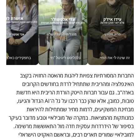
זה שינה לי את החיים: איך עידו איז'ק הופך את הסמארטפון לכלי צילום מקצועי_v
כלכליסט דיגיטל "חינוך הוא המשימה של החיים שלי"_v
בתפקידים כאלה אי אפשר לח
החברות המסורתיות צפויות ליהנות מהאטה החזויה בקצב 
האינפלציה ומהריבית שתתחיל לרדת בחודשים הקרובים 
בארה"ב. גם עבור חברות הייטק הורדת הריבית היא חדשות 
טובות, כמובן, אלא שהן כבר רכבו על גל ה־AI הגדול והגיעו, 
מבחינת המשקיעים, לרמות מחיר שמתחילות להיראות 
כמנותקות מהמציאות. במקרה של מובילאיי וטבע מדובר בעיקר 
בסיפור של הידרדרות עסקית חדה מול התאוששות מרשימה. 
למובילאיי שמורים תארים רבים, ובראשם האקזיט הישראלי 