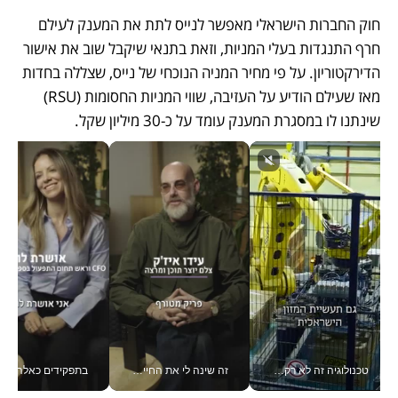
חוק החברות הישראלי מאפשר לנייס לתת את המענק לעילם 
חרף התנגדות בעלי המניות, וזאת בתנאי שיקבל שוב את אישור 
הדירקטוריון. על פי מחיר המניה הנוכחי של נייס, שצללה בחדות 
מאז שעילם הודיע על העזיבה, שווי המניות החסומות (RSU) 
שינתנו לו במסגרת המענק עומד על כ-30 מיליון שקל.
טכנולוגיה זה לא רק בהייטק: גם תעשיית המזון הישראלית מאמצת כלי AI, אוטומציה וניתוח דאטה בזמן אמת
זה שינה לי את החיים: איך עידו איז'ק הופך את הסמארטפון לכלי צילום מקצועי_v
בתפקידים כאלה אי אפשר לח