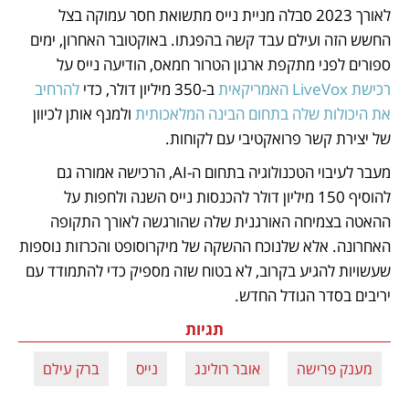
לאורך 2023 סבלה מניית נייס מתשואת חסר עמוקה בצל 
החשש הזה ועילם עבד קשה בהפגתו. באוקטובר האחרון, ימים 
ספורים לפני מתקפת ארגון הטרור חמאס, הודיעה נייס על 
רכישת LiveVox האמריקאית
 ב-350 מיליון דולר, כדי 
להרחיב 
את היכולות שלה בתחום הבינה המלאכותית
 ולמנף אותן לכיוון 
של יצירת קשר פרואקטיבי עם לקוחות. 
מעבר לעיבוי הטכנולוגיה בתחום ה-AI, הרכישה אמורה גם 
להוסיף 150 מיליון דולר להכנסות נייס השנה ולחפות על 
ההאטה בצמיחה האורגנית שלה שהורגשה לאורך התקופה 
האחרונה. אלא שלנוכח ההשקה של מיקרוסופט והכרזות נוספות 
שעשויות להגיע בקרוב, לא בטוח שזה מספיק כדי להתמודד עם 
יריבים בסדר הגודל החדש.
תגיות
מענק פרישה
אובר רולינג
נייס
ברק עילם