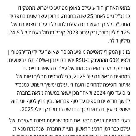
במאי האחרון הודיע עילם באופן מפתיע כי יפרוש מתפקידו 
כמנכ"ל נייס לאחר 25 שנה בחברה, מתוכן עשר שנים בתפקיד 
המנכ"ל. לאורך העשור זכה עילם לתגמול בעלות מצטברת של 
125 מיליון דולר, ורק עבור 2023 קיבל תגמול בעלות של 24.5 
מיליון דולר. 
בזימון המקורי לאסיפה מופיע הנוסח שאושר על ידי הדירקטוריון 
ולפיו 60% מהמענק ב-RSU יהיו תלויי זמן ו-40% תלויי ביצועים. 
הנימוק למענק הוא הסכמתו של עילם להישאר בנייס גם 
במחצית הראשונה של 2025, כדי להבטיח תהליך נאות של 
איתור וחפיפה למחליפו העתידי. עילם ימשיך לשמש כמנכ"ל 
נייס עד סוף 2024 ולאחר מכן ישאר במשרה מלאה בחברה 
למשך חודשיים נוספים עד סוף פברואר. בין מרץ לסוף יוני הוא 
ישמש כיועץ ובהתאם לכך ההבשלה תחל רק ביולי 2025. 
בעלי המניות בנייס הביעו את חוסר שביעות רצונם מעזיבתו של 
עילם כבר למן הרגע הראשון. מניית החברה, שנהנתה מגאות 