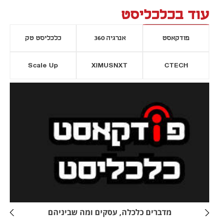
עוד בכלכליסט
פודקאסט
אנרגיה 360
כלכליסט טק
Scale Up
XIMUSNXT
CTECH
יסייה חדשה
נפתח בכרטיסייה חדשה
מדברים כלכלה, עסקים ומה שביניהם