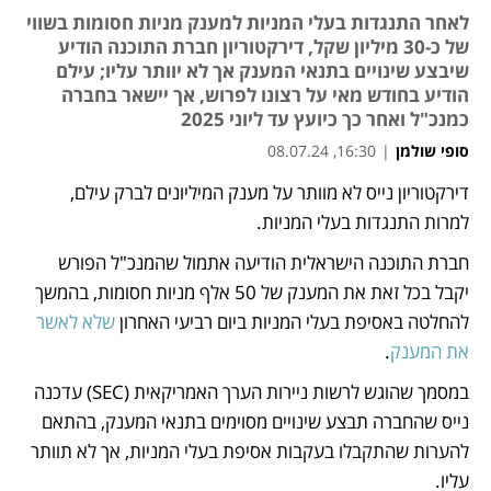
לאחר התנגדות בעלי המניות למענק מניות חסומות בשווי
של כ-30 מיליון שקל, דירקטוריון חברת התוכנה הודיע
שיבצע שינויים בתנאי המענק אך לא יוותר עליו; עילם
הודיע בחודש מאי על רצונו לפרוש, אך יישאר בחברה
כמנכ"ל ואחר כך כיועץ עד ליוני 2025
סופי שולמן
|
16:30, 08.07.24
דירקטוריון נייס לא מוותר על מענק המיליונים לברק עילם, 
נפתח בכרטיסייה חדשה
נפתח בכרטיסייה חדשה
נפתח בכרטיסייה חדשה
למרות התנגדות בעלי המניות. 
חברת התוכנה הישראלית הודיעה אתמול שהמנכ"ל הפורש 
יקבל בכל זאת את המענק של 50 אלף מניות חסומות, בהמשך 
להחלטה באסיפת בעלי המניות ביום רביעי האחרון 
שלא לאשר 
את המענק
. 
במסמך שהוגש לרשות ניירות הערך האמריקאית (SEC) עדכנה 
נייס שהחברה תבצע שינויים מסוימים בתנאי המענק, בהתאם 
להערות שהתקבלו בעקבות אסיפת בעלי המניות, אך לא תוותר 
עליו. 