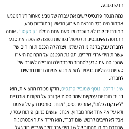
חדש בטבע. 
כמה מנסה פרנסיס לשים את עברה של טבע מאחוריה? המפגש 
אתמול היה ככל הנראה האירוע הראשון בתולדות טבע 
המודרנית שבו לא הוזכרה ולו פעם אחת המלה 
"קופקסון"
. אותה 
התרופה האינובטיבית לטיפול בטרשת נפוצה שהפכה את טבע 
לחברת ענק בקנה מידה עולמי ויצרה לה הכנסות ורווחים של 
עשרות מיליארדי דולרים. תפוגת הפטנט על התרופה היא זו 
שהכניסה את טבע לסחרור מלכתחילה והובילה לשורה של 
טעויות ניהוליות בניסיון למצוא מנוע צמיחה ורווח חדשים 
לחברה. 
שינוי דרסטי נוסף שמוביל פרנסיס
, חלקו מכורח המציאות, הוא 
בניית תוכניות עסקיות שמבוססות אך ורק על מקורות אורגניים. 
"לא נקנה כלום", אמר פרנסיס, "אנחנו סומכים רק על עצמנו 
ולא על אף אחד אחר מבחוץ. אנחנו עושים כמובן פיתוח עסקי, 
אבל לא חייבים לרכוש שום דבר", הוא חידד את האסטרטגיה 
שנגזרת כמובן מהחוב של 16 מיליארד דולר שעדיין רובץ על 