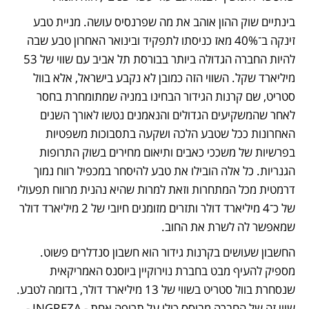
בינתיים שוק ההון אוהב את מה שפרנסיס עושה. מניית טבע 
זינקה ב־40% מאז כניסתו לתפקיד ובינואר האחרון טבע שבה 
להיות החברה הגדולה ביותר בבורסת תל אביב עם שווי של 53 
מיליארד שקל. השווי הזה כמובן לא נקבע בישראל, אלא בוול 
סטריט, שם קרנות הגידור הבחינו במניה שמתומחרת בחסר 
לאחר שהמשקיעים הגדולים והנאמנים נטשו לאורך השנים 
האחרונות ככל שטבע הלכה ושקעה בתסבוכות משפטיות 
בפרשיות של משככי כאבים ותיאום מחירים בשוק התרופות 
הגנריות. כל אלה הובילו את טבע להיסחר במכפיל רווח נמוך 
דרמטית מכל המתחרות וזאת למרות שהיא נהנית מרווח תפעולי 
של כ־4 מיליארד דולר ותזרים מזומנים חיובי של 2 מיליארד דולר 
שמאפשר לה לשרת את החוב. 
החשבון שעושים בקרנות גידור הוא חשבון סנדלרים פשוט. 
מספיק להעיף מבט בחברת נוירוקיין ביוסנס האמריקאית 
שנסחרת בוול סטריט בשווי של 13 מיליארד דולר, בדומה לטבע. 
שווי זה של החברה מבוסס כולו על תרופה אחת - INGREZA - 