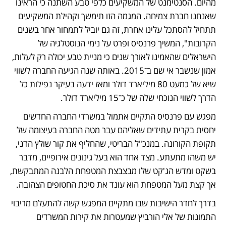
מהיום. הסנטימנט של המשקיעים כלפי טבע השתנה כי הראינו 
שאנחנו חברת צמיחה. המגמה הזו תימשך וקהילת המשקיעים 
תתחיל להסתכל עלינו אחרת, זה גם יוביל לתמחור אחר בשנים 
הקרובות", המשיך פרנסיס ופרט על נימי הנוסטלגיה של 
הישראלים שהאמינו לאורך שנים כי מניית טבע יכולה רק לעלות, 
אמון שנשבר אי שם ב־2015. באותה שנה הגיעה החברה לשווי 
שיא של כמעט 80 מיליארד דולר ומאז ידעה בעיקר נפילות כל 
הדרך לשווי הנוכחי שלה של כ־15 מיליארד דולר. 
מפגש עם פרנסיס התקיים אתמול במשרדי החברה החדשים 
יחסית בקרית עתידים שאליהם עבר מטה החברה בעיצומה של 
תקופת הקורונה. במנכ"ל הבריטי, שהחליף את קור שולץ הדני, 
יש משהו מתעתע. מצד אחד הוא בעל גינונים אירופיים, מדבר 
בשקט ומדש הג'קט שלו מבצבצת המטפחת הלבנה המתבקשת, 
אך קצת מעל המטפחת הוא עונד את סיכת החטופים הצהובה. 
בדרך לחדר הישיבות שבו מתקיים המפגש קשה להתעלם מריבוי 
התמונות של אלי הורביץ שמעטרות את קירות המשרדים 