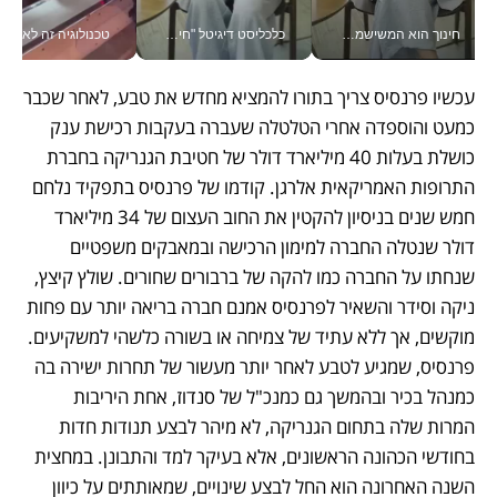
חינוך הוא המשישמה של החיים שלי - V
כלכליסט דיגיטל "חינוך הוא המשימה של החיים שלי"_v
טכנולוגיה זה לא רק בהייטק: גם תעשיי
עכשיו פרנסיס צריך בתורו להמציא מחדש את טבע, לאחר שכבר 
כמעט והוספדה אחרי הטלטלה שעברה בעקבות רכישת ענק 
כושלת בעלות 40 מיליארד דולר של חטיבת הגנריקה בחברת 
התרופות האמריקאית אלרגן. קודמו של פרנסיס בתפקיד נלחם 
חמש שנים בניסיון להקטין את החוב העצום של 34 מיליארד 
דולר שנטלה החברה למימון הרכישה ובמאבקים משפטיים 
שנחתו על החברה כמו להקה של ברבורים שחורים. שולץ קיצץ, 
ניקה וסידר והשאיר לפרנסיס אמנם חברה בריאה יותר עם פחות 
מוקשים, אך ללא עתיד של צמיחה או בשורה כלשהי למשקיעים. 
פרנסיס, שמגיע לטבע לאחר יותר מעשור של תחרות ישירה בה 
כמנהל בכיר ובהמשך גם כמנכ"ל של סנדוז, אחת היריבות 
המרות שלה בתחום הגנריקה, לא מיהר לבצע תנודות חדות 
בחודשי הכהונה הראשונים, אלא בעיקר למד והתבונן. במחצית 
השנה האחרונה הוא החל לבצע שינויים, שמאותתים על כיוון 