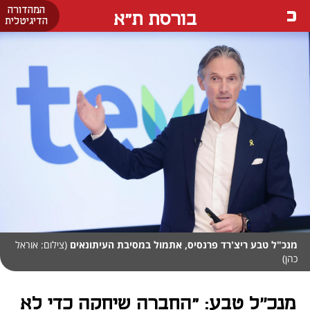
המהדורה
בורסת ת"א
הדיגיטלית
מנכ"ל טבע ריצ'רד פרנסיס, אתמול במסיבת העיתונאים
(צילום: אוראל
כהן)
מנכ״ל טבע: "החברה שיחקה כדי לא