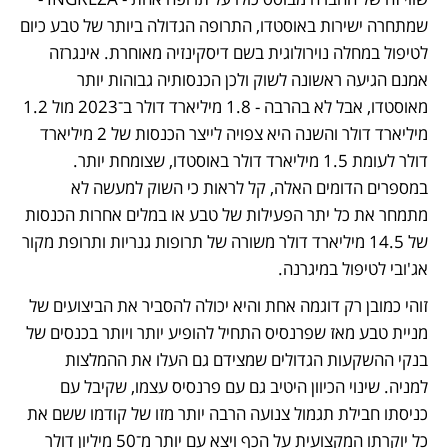
שמתחרה ישירות באוסטדו, התרופה הגדולה ביותר של טבע כיום 
לטיפול במחלה נוירולוגית בשם דיסקינזיה מאוחרת. אינגרזה 
אמנם הגיעה ראשונה לשוק ולכן הכנסותיה גבוהות יותר 
מאוסטדו, אבל לא בהרבה - 1.8 מיליארד דולר ב־2023 מול 1.2 
מיליארד דולר והשנה היא צפויה לייצר הכנסות של 2 מיליארד 
דולר לעומת 1.5 מיליארד דולר באוסטדו, שצומחת יותר. 
במספרים הדומים האלה, קל לראות כי השוק למעשה לא 
מתמחר את כל יתר הפעילות של טבע או במלים אחרות הכנסות 
של 14.5 מיליארד דולר משורה של תרופות גנריות ותרופת מקור 
אג'ובי לטיפול במיגרנה. 
זוהי כמובן רק דוגמה אחת והיא יכולה להסביר את הביצועים של 
מניית טבע מאז שפרנסיס התחיל להופיע יותר ויותר בכנסים של 
בנקי ההשקעות הגדולים שמצידם גם העלו את ההמלצות 
למניה. שינוי הכיוון היטיב גם עם פרנסיס עצמו, שקיבל עם 
כניסתו חבילת תגמול צנועה הרבה יותר מזו של קודמו ששם את 
כל יוקרתו המקצועית על הכף ויצא עם יותר מ־50 מיליון דולר 