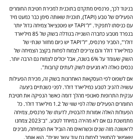
בניגוד לכך, פרנסיס מתקדם בתוכנית למכירת חטיבת החומרים 
הפעילים של טבע (TAPI), תוכנית שאותה סימן כבר כמעט מיד 
עם כניסתו לתפקיד. "ל־TAPI יש פוטנציאל צמיחה גדול יותר 
בנפרד מטבע כחברה השנייה בגודלה בשוק של 85 מיליארד 
דולר", הסביר פרנסיס, "ל־TAPI יש כיום מחזור שנתי של 
כמיליארד דולר והם צריכים לצמוח לפחות בקצב הצמיחה של 
השוק שעומד על 6% בשנה, אבל יכולים לצמוח גם הרבה יותר. 
נכסים כאלה לא מגיעים לשוק לעתים קרובות". 
אם לשפוט לפי העסקאות האחרונות בשוק זה, מכירת הפעילות 
עשויה להניב לטבע כמיליארד דולר. לפני כשנתיים ביצעה 
ענקית התרופות סאנופי מהלך דומה כאשר הנפיקה את חטיבת 
החומרים הפעילים שלה לפי שווי של 1.2 מיליארד דולר. כל 
הפעולות האלה אמורות להבטיח, לדעתו של פרנסיס, צמיחה 
מתמשכת גם אם לא מהירה במיוחד לטבע. "ב־2023 צמחנו 
לראשונה מזה שנים וכשרואים מה הוביל את הצמיחה, מבינים 
שאפשר להמשיך לצמוח גם עוד עשר שנים", הוא אומר. 