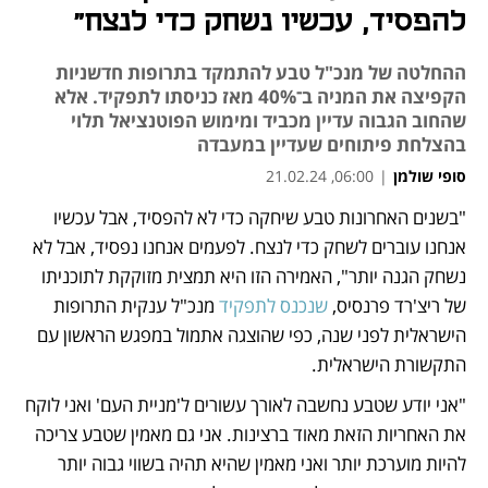
להפסיד, עכשיו נשחק כדי לנצח"
ההחלטה של מנכ"ל טבע להתמקד בתרופות חדשניות
הקפיצה את המניה ב־40% מאז כניסתו לתפקיד. אלא
שהחוב הגבוה עדיין מכביד ומימוש הפוטנציאל תלוי
בהצלחת פיתוחים שעדיין במעבדה
סופי שולמן
|
06:00, 21.02.24
"בשנים האחרונות טבע שיחקה כדי לא להפסיד, אבל עכשיו 
נפתח בכרטיסייה חדשה
נפתח בכרטיסייה חדשה
נפתח בכרטיסייה חדשה
נפתח בכרטיסייה חדשה
נפתח בכרטיסייה חדשה
אנחנו עוברים לשחק כדי לנצח. לפעמים אנחנו נפסיד, אבל לא 
נשחק הגנה יותר", האמירה הזו היא תמצית מזוקקת לתוכניתו 
של ריצ'רד פרנסיס, 
שנכנס לתפקיד
 מנכ"ל ענקית התרופות 
הישראלית לפני שנה, כפי שהוצגה אתמול במפגש הראשון עם 
התקשורת הישראלית. 
"אני יודע שטבע נחשבה לאורך עשורים ל'מניית העם' ואני לוקח 
את האחריות הזאת מאוד ברצינות. אני גם מאמין שטבע צריכה 
להיות מוערכת יותר ואני מאמין שהיא תהיה בשווי גבוה יותר 