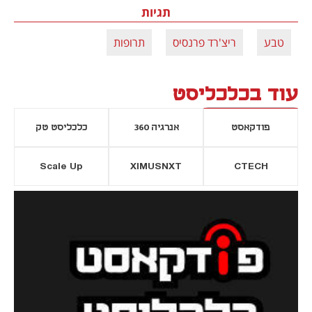
תגיות
טבע
ריצ'רד פרנסיס
תרופות
עוד בכלכליסט
פודקאסט
אנרגיה 360
כלכליסט טק
Scale Up
XIMUSNXT
CTECH
יסייה חדשה
נפתח בכרטיסייה חדשה