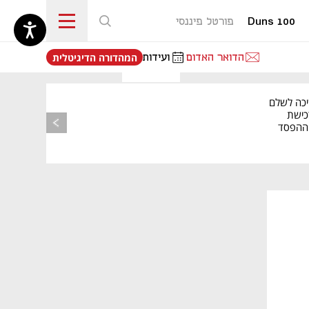
Duns 100
פורטל פיננסי
נפתח בכרטיסייה חדשה
הדואר האדום
ועידות
המהדורה הדיגיטלית
יכה לשלם
כישת
BASE: ההפסד
הרבעוני זינק ל-76