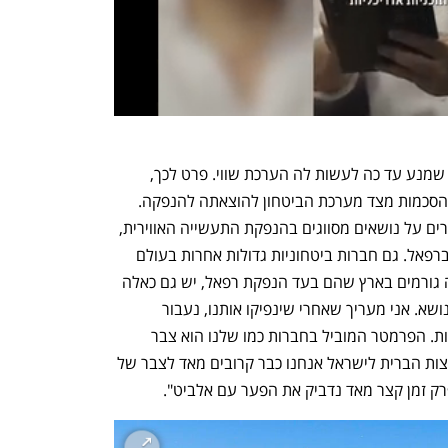
חלק ניכר מפעילותה של רפאל מסווג, מה שמנע עד כה לעשות לה הערכת שווי. פרט לכך, 
פעילויות אלה עלולות להקשות על קבלת הסכמות מצד מערכת הביטחון להוצאתה להנפקה. 
למרות זאת, תורג'מן אומר כי "כפי שמתגברים על נושאים מסווגים בהנפקת התעשייה האווירית, 
עם קצת יותר מאמץ ניתן לעשות זאת גם ברפאל. גם חברות ביטחוניות גדולות אחרות בעולם 
נסחרות והסודות שלהן נשמרים. יש הרבה גורמים בארץ שהם בעד הנפקת רפאל, יש גם כאלה 
שחוששים מכך ומתקיימים איתם דיונים בנושא. אני מעריך שאחרי שינפיקו אותנו, נעבור 
בהיקפי הפעילות גם את החברות המתחרות. הפרמטר המוביל בחברות כמו שלנו הוא צבר 
ההזמנות, ובתוספת הסיוע המיוחד של ארצות הברית לישראל אנחנו כבר קרובים מאד לצבר של 
ק זמן קצר מאד נדביק את הפער עם אלביט". 