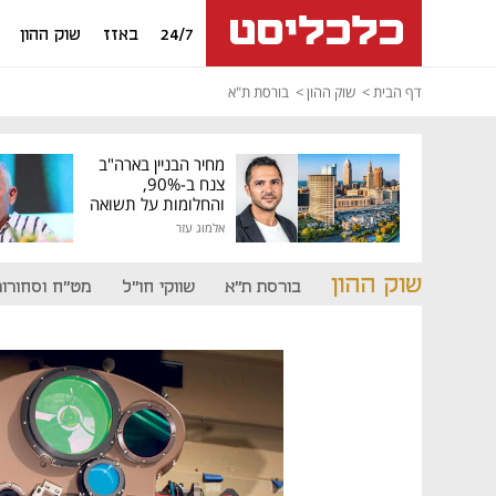
24/7
באזז
שוק ההון
דף הבית
שוק ההון
בורסת ת"א
מחיר הבניין בארה"ב
צנח ב-90%,
והחלומות על תשואה
גבוהה התנפצו
אלמוג עזר
שוק ההון
בורסת ת"א
שווקי חו"ל
מט"ח וסחורות