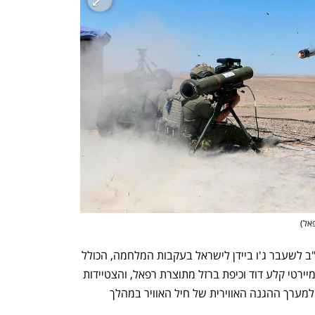
פאל
)
תורג'מן מתכוון לסיוע שהעמיד נשיא ארה"ב לשעבר ג'ו ביידן לישראל בעקבות המלחמה, הכולל 
5.2 מיליארד דולר להצטיידות של צה"ל במיירטי קלע דוד וכיפת ברזל מתוצרת רפאל, והצטיידות 
במערכות יירוט בלייזר, שאמורות להימסר למערך ההגנה האווירית של חיל האוויר במהלך 