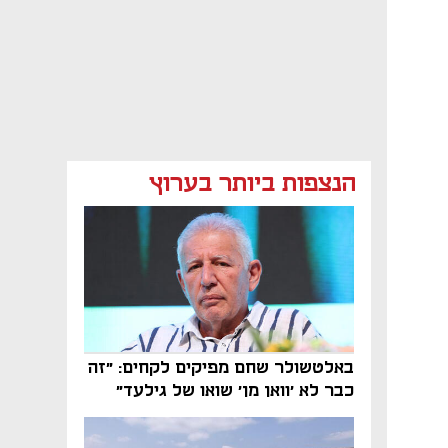
הנצפות ביותר בערוץ
באלטשולר שחם מפיקים לקחים: "זה
כבר לא 'וואן מן' שואו של גילעד"