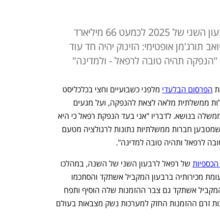
צבר ההזמנות של רפאל תפח ברבעון השני של 2025 לכמעט 66 מיליארד
 פי 2.5. המנכ"ל יואב תורג'מן אופטימי: הזינוק יהיה חד עוד
 "הנפקה תהיה טובה לרפאל - ולמדינה"
ת 
הפרסום הבלעדי
 מלפני כשבועיים וחצי בכלכליסט 
על רצונה של החברה הביטחונית שבבעלות ממשלתית מלאה לצאת להנפקה, ועל מגעים 
שמקיים היו"ר יובל שטייניץ עם משרדי הממשלה בנושא. לדבריו "אני בעד הנפקת רפאל כי היא 
פעילה בשוק תחרותי, דינמי ומהיר, בעוד שמטבען חברות ממשלתיות נתונות לרגולציה מטעם 
בה לרפאל ותהיה טובה למדינה".
הכספיות
 של רפאל לרבעון השני של השנה, במהלכו 
המכירות של החברה האמירו ב־20.4% לעומת מכירותיה ברבעון המקביל אשתקד והסתכמו 
ביותר מ־4.7 מיליארד שקל. מאז הרבעון המקביל אשתקד גם צבר ההזמנות שלה הוסיף ותפח 
לכמעט 66 מיליארד שקל בעקבות הימשכות זרם ההזמנות החזק למערכות נשק מצבאות בעולם 