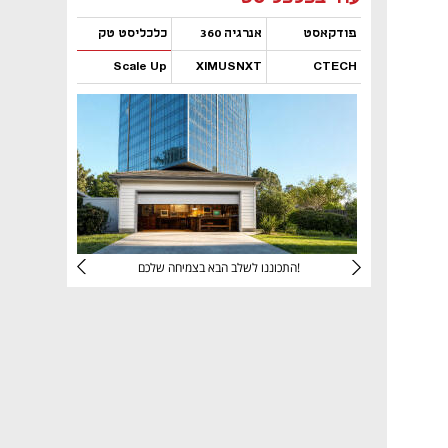
פודקאסט
אנרגיה 360
כלכליסט טק
Scale Up
XIMUSNXT
CTECH
נפתח בכרטיסייה חדשה
נפתח בכרטיסייה חדשה
נפתח בכרטיסייה חדשה
נפתח בכרטיסייה חדשה
יניהם
התכוננו לשלב הבא בצמיחה שלכם!