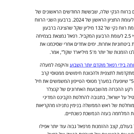
הביצועים החזקים של רפאל מתבטאים גם ברווח הנקי שלה, שבששת החודשים הראשונים של 
השנה האמירו ב־68% ל־612 מיליון שקל לעומת החציון הראשון של 2024. ברבעון השני הרווח 
הנקי שלה הסתכם ב־340 מיליון שקל לעומת רווח נקי של 132 מיליון שקל שהציגה ברבעון 
נפתח בכרטיסייה חדשה
נפתח בכרטיסייה חדשה
המקביל. "הרווח הנקי שלנו גדל ברבעון פי 2.5 לעומת הרבעון המקביל. רפאל נמצאת בצמיחה 
מהירה, גם ביחס לצמיחה שמציגות חברות ביטחוניות אחרות. ימים אחדים אחרי שסיכמנו את 
יותר מ־5 מיליארד שקל", אמר.
וחה בידי רפאל מוקדם יותר השבוע
 והיקפה למעלה 
מ־350 מיליון יורו. מדובר בהזמנת ערכות מתקדמות לתצפית ולהכוונת חימושים ממטוסי קרב 
ענף במתח גבוה
מדברים כלכלה, עסקים ומה שב
למרות קרקעיות מרוחקות מסוג "לייטנינג 5" שיופעלו במערך מטוסי הטייפון המשמשים את חיל 
האוויר הגרמני. העסקה בולטת בייחוד על רקע ההכרזה מהשבועות האחרונים של קנצלר 
גרמניה פרידריך מרץ על אמברגו נשק שיטיל על ישראל, בתגובה להחלטת הקבינט המדיני 
ביטחוני לכבוש את עזה תוך התעלמותו המוחלטת של ראש הממשלה בנימין נתניהו מהקריאות 
 את המלחמה בעזה הנמשכת כשנתיים.
לפי תורג'מן, "חרף הגל העכור נגד ישראל בעולם, קצב ההזמנות מרפאל גבוה עוד יותר אפילו 