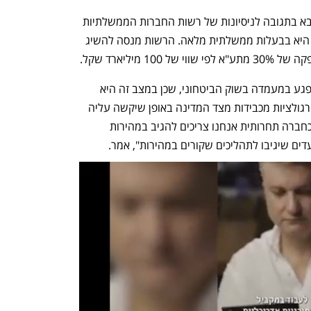
בא בתגובה לניסיונות של רשות החברות הממשלתיות 
, גם היא בבעלות ממשלתית מלאה. הרשות מנסה להשיג 
מיליארד שקל. 
ברפאל חוששים כי הנפקת תע"א בלבד תפגע במעמדה בשוק הביטחוני, שכן במצב זה היא 
תהיה חברה ביטחונית גדולה יחידה תחת רגולציות מכבידות מצד המדינה באופן שיקשה עליה 
את התחרות עם תע"א ואלביט מערכות. "כחברה תחרותית אנחנו צריכים להגיב במהירות 
דים שיגיבו לתהליכים שקורים במהירות", אמר.