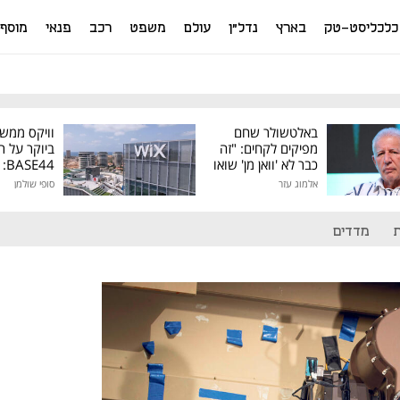
כלכליסט-טק
בארץ
נדל"ן
עולם
משפט
רכב
פנאי
מוסף
באלטשולר שחם
וויקס ממש
מפיקים לקחים: "זה
ביוקר על ר
כבר לא 'וואן מן' שואו
44
של גילעד"
אלמוג עזר
סופי שולמן
מיליון דולר
מדדים