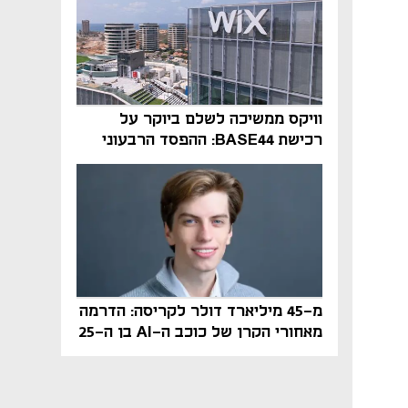
וויקס ממשיכה לשלם ביוקר על
רכישת BASE44: ההפסד הרבעוני
זינק ל-76 מיליון דולר
מ-45 מיליארד דולר לקריסה: הדרמה
מאחורי הקרן של כוכב ה-AI בן ה-25