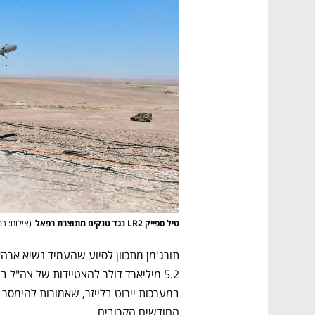
טיל ספייק LR2 נגד טנקים מתוצרת רפאל
(
צילום: ר
החודשים הקרובים.