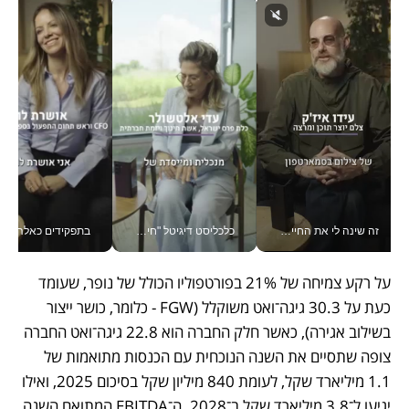
זה שינה לי את החיים: איך עידו איז'ק הופך את הסמארטפון לכלי צילום מקצועי_v
כלכליסט דיגיטל "חינוך הוא המשימה של החיים שלי"_v
בתפקידים כאלה אי אפשר לח
על רקע צמיחה של 21% בפורטפוליו הכולל של נופר, שעומד 
כעת על 30.3 גיגה־ואט משוקלל (FGW - כלומר, כושר ייצור 
בשילוב אגירה), כאשר חלק החברה הוא 22.8 גיגה־ואט החברה 
צופה שתסיים את השנה הנוכחית עם הכנסות מתואמות של 
1.1 מיליארד שקל, לעומת 840 מיליון שקל בסיכום 2025, ואילו 
יגיעו ל־3.8 מיליארד שקל ב־2028. ה־EBITDA המתואם השנה 