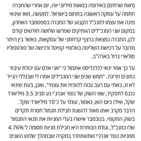
(חוות שרתים) באירופה במאות מיליוני יורו, יום אחרי שהחברה 
חתמה על עסקה ראשונה בתחום בישראל. למעשה, מאז שינאי 
מינה את עצמו למנכ"ל הקבוע של החברה בספטמבר האחרון, 
במקום שני המנכ"לים הוותיקים שפרשו שלושה חודשים קודם 
לכן, החברה נמצאת ברצף קדחתני של עסקאות, כאשר בין היתר 
מדובר על רכישת השליטה באלומיי קפיטל ורכישה של פורטפוליו 
סולארי גדול בארה"ב.
על כך אמר ינאי לכלכליסט אתמול כי "אני אדם עם יכולת עיבוד 
נתונים חריגה. "חמש שנים שני המנכ״לים אמרו לי שבגללי הנייר 
לא זז, באתי עם רעב גבוה להוכיח את עצמי". ואכן, בעת שינאי 
נכנס לתפקיד, שווי השוק של נופר אנרג'י נע סביב 3.5 מיליארד 
שקל, ואילו כיום הוא, כאמור, עומד על כ־10 מיליארד שקל. 
הדבר מקרב אותו מאוד להשגת חבילת תגמול חסרת תקדים 
בשוק המקומי. בנובמבר אישרו בעלי המניות את תנאי התגמול 
שלו כמנכ"ל, וגולת הכותרת היא חבילת מניות חסומה ל־4.76% 
ממניות נופר אנרג'י שתשתחרר במקרה שבמהלך שלוש השנים 