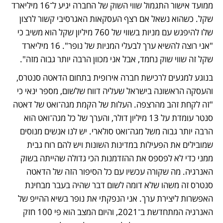
ממועד אישור התגמול שווי השוק של החברה יגיע ל־16 מיליארד 
שקל. כשהוא נשאל אם רצף העסקאות האגרסיבי קשור לרצון 
שלו להיפגש עם מניות בשווי של 760 מיליון שקל הוא משיב כי 
"אני רוצה להשיא ערך לבעלי המניות של נופר". 16 מיליארד 
שקל זה שווי שוק נחמד, אבל אני מכוון הרבה יותר גבוה מזה".
בנוגע למגעים לרכישת חברה אירופית בתחום הדאטה סנטרס, 
והעסקה הראשונה בישראל שעליה דווח שלשום, מספר ינאי כי 
"זה לקחת זהב מהרצפה. העלות של הקמת מגה־ואט של דאטה 
סנטר עומדת על 13 מיליון דולר, והערך של כל מגה־ואט הוא 
הרבה יותר גבוה משל מגה־ואט סולארי. יש לנו אנשים מנוסים 
שמובילים את הפעילות במדינות השונות ויש להם רוח גבית 
ממני כדי לא לפספס את ההזדמנות הכי גדולה שהייתה בשוק 
האנרגיה. מה שקורה עכשיו עם כל הסיפור הזה של הדאטה 
סנטרס זה משהו שלא דומה לשום דבר שהיה בעבר מבחינת 
האפשרות ליצירת ערך. אני הנפקתי את נופר בשיא ההייפ של 
האנרגיה המתחדשת ב־2021, והיום המצב הוא פי 100 חזק 