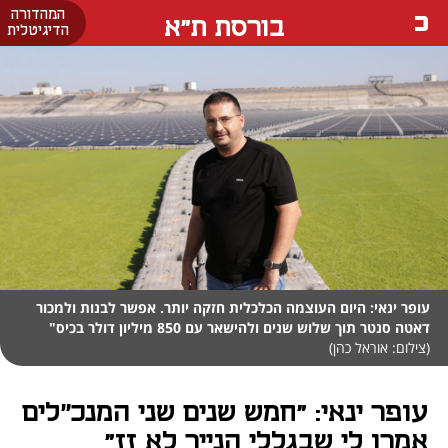
המהדורה
בורסת ת"א
הדיגיטלית
עופר ינאי: היום העוצמה הכלכלית חזקה יותר. אפשר לבנות ולמכור
דאטה סנטר תוך שלוש שנים ולהישאר עם 850 מיליון דולר בכיס"
(צילום: אוראל כהן)
עופר ינאי: "חמש שנים שני המנכ״לים
אמרו לי שבגללי הנייר לא זז"