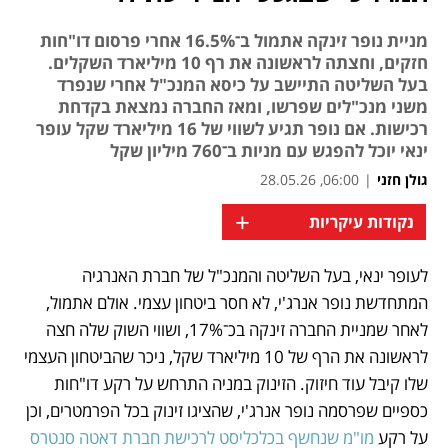
מניית נופר זינקה אתמול ב־16.5% אחרי פרסום דו"חות
חזקים, וחצתה לראשונה את רף 10 מיליארד השקלים.
בעל השליטה התיישב על כיסא המנכ"ל אחרי שנפרד
משני מנכ"לים שפרשו, ומאז החברה נמצאת בקדחת
רכישות. אם נופר תגיע לשווי של 16 מיליארד שקל עופר
ינאי יוכל להפגש עם מניות ב־760 מיליון שקל
גולן חזני
|
06:00, 28.05.26
+
נקודות עיקריות
לעופר ינאי, בעל השליטה והמנכ"ל של חברת האנרגיה 
נפתח בכרטיסייה חדשה
המתחדשת נופר אנרג'י, לא חסר ביטחון עצמי. אולם אתמול, 
לאחר שמניית החברה זינקה בכ־17%, ושווי השוק שלה חצה 
לראשונה את הרף של 10 מיליארד שקל, ניכר שהביטחון העצמי 
שלו קיבל עוד חיזוק. הזינוק במניה התרחש על רקע דו"חות 
כספיים שפרסמה נופר אנרג'י, שהציגו זינוק בכל הפרמטרים, וכן 
על רקע 
מו"מ שנחשף בכלכליסט לרכישת חברת דאטה סנטרס