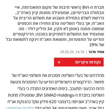
חברת ה-BVI (ראשי תיבות של מקום התאגדותה, איי
הבתולה הבריטיים), שמפעילה מחנות קיץ בארה"ב,
נדרשת לשלם בתחילת השבוע את תשלום הריבית על
האג"ח; אך בעלי השליטה טרם החזירו את הכספים
שמשכו ממנה באופן לא תקין, 34 מיליון דולר - מה
שמעמיד את התשלום למחזיקים בסכנה; הדירקטורים
הודיעו על התפטרות, ותשואת האג"ח זינקה לתשואת זבל
של 29%
אמיר פרגר
|
14:18, 29.05.26
+
נקודות עיקריות
מהלכיהם של בעלי השליטה מסכנים את תשלומי האג"ח של 
נפתח בכרטיסייה חדשה
נפתח בכרטיסייה חדשה
סימאד. הדירקטורים הישראליים הודיעו על התפטרות והגשת 
הדוח הרבעוני תתעכב. בימים האחרונים התגלה כי בעלי 
השליטה בחברת ה-BVI SIMAD Holdings, שמפעילה מחנות 
קיץ בארה"ב ושגייסה בדצמבר 620 מיליון שקל בהנפקת אג"ח 
בתל אביב, משכו מחשבונותיה 34 מיליון דולר 
ולמרות שהתחייבו 