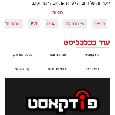
ליכולתה של החברה לפרוע את חובה למחזיקים.
תגיות
סימאד
איי הבתולה
אג"ח
BVI
בורסת ת"א
עוד בכלכליסט
פודקאסט
אנרגיה 360
כלכליסט טק
Scale Up
XIMUSNXT
CTECH
יסייה חדשה
נפתח בכרטיסייה חדשה