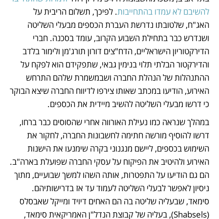
להשיבם לא עמדו בהתחייבות
. לפיכך, תשלום הריבית על 
האג"ח, שלטובתו נדרשת העברת הכספים מבעלי השליטה 
ושנדרש כבר בתחילת השבוע הקרוב, עומד בסכנה. חברי 
הדירקטוריון הישראליים, הדח"צים דורון תורג'מן ולימור בלדב 
והדירקטור הבלתי תלוי בנימין גבאי, שתפקידם הוא לפקח על 
ההתנהלות של הנהלת החברה ושבמשמרת שלהם התרחש 
האירוע, הודיעו במכתב שאותו צירפו לדיווח החברה שיצא הבוקר 
כי דרשו מבעלי השליטה להשיב מיידית את הכספים. 
במהלך שנראה כמו נעילת האורווה אחרי שהסוסים כבר ברחו, 
דרשו להוסיף מורשה חתימה לחשבונות החברה, לחקור את 
השימוש בכספים, ליישם מנגנוני בקרה שימנעו את הישנות 
האירוע ולהיטיב את הפיקוח על עסקי החברה שפועלת בארה"ב. 
הם גם הודיעו על התפטרות, אותה השהו למשך שבועיים, מתוך 
ניסיון לאפשר לבעלי השליטה לעמוד עד אז בדרישותיהם. 
סימאד, שבעליה שליטה בה הם האחים דיויד ומייקל שאבסלס 
(Shabsels), בעליה של קבוצת הנדל"ן האמריקאית סימאד, 