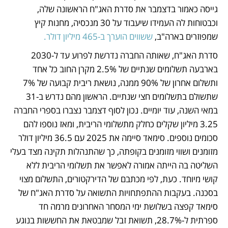
גייסה כאמור בדצמבר את סדרת האג"ח הראשונה שלה, 
וכבטוחות לה העמידו שיעבוד על 30 מנכסיה, מחנות קיץ 
שמפוזרים בארה"ב, 
ששווים הוערך ב-465 מיליון דולר.
סדרת האג"ח, שאותה החברה נדרשת לפרוע עד ל-2030 
בארבעה תשלומים שנתיים של 2.5% מקרן החוב כל אחד 
ותשלום אחרון של 90% ממנה, נושאת ריבית קבועה של 7% 
שתשולם בתשלומים חצי שנתיים. הראשון מהם נדרש ב-31 
במאי השנה, עוד יומיים. נכון לסוף דצמבר נצברו בספרי החברה 
3.25 מיליון שקלים כחלק מתשלומי הריבית, ומאז נוספו להם 
סכומים נוספים. סימאד סיימה את 2025 עם 36.5 מיליון דולר 
מזומנים ושווי מזומנים בקופתה, כך שהתנהלות תקינה מצד בעלי 
השליטה בה הייתה אמורה לאפשר את תשלומי הריבית ללא 
קושי מיוחד. כעת, לפי מכתבם של הדירקטורים, התשלום מצוי 
בסכנה. בעקבות ההתפתחויות התשואה על סדרת האג"ח של 
סימאד קפצה בשלושת ימי המסחר האחרונים מרמה חד 
ספרתית ל-28.7%, תשואת זבל שמבטאת את החששות בנוגע 