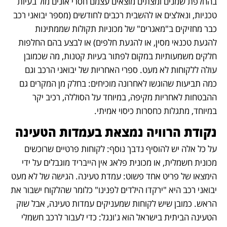
בהחלפת שמנים ומצתים מוצאים עצמם חסרי אונים מול בעיות 
טכניות, ונאלצים או להשבית רכבים לחודשים (מספר יבואני רכב 
כבר מחזיקים ב"מאגרים" של מכוניות תקולות שממתינות 
להגעת טכנאי מסין, או להגעת חלפים) או לבצע בהם החלפות 
חלקים משמעותיות במקום לפתור בעיות קטנות, מה שכמובן 
עולה ללקוחות לא מעט. ספרי האחריות של יבואני הרכב וגם 
כמה תביעות שהוגשו לאחרונה מוכיחים: בחלק מן המקרים גם 
ההבטחות לאחריות מקיפה, במיוחד על הסוללה, רכיב יקר 
במיוחד, מתגלות כחסרות כיסוי אמיתי. 
נקודת הרוויה נמצאת בעמדות הטעינה
על כל אלה יש להוסיף נדבך נוסף: לקוחות פרטיים שרוכשים 
מכונית חשמלית, או מכונית פלאג אין הייבריד מוגבלים על ידי 
הימצאו של פריט אחד פשוט: עמדת טעינה. הגישה של לא מעט 
יבואני רכב היא "ירקדו הילדים לפנינו" כלומר שהלקוח ישבור את 
הראש. כמובן שיש לקוחות שמעניקים עמדות טעינה, אבל שוק 
הטעינה הביתית בישראל הוא ג'ונגל: כדי לעבור לרכב חשמלי 