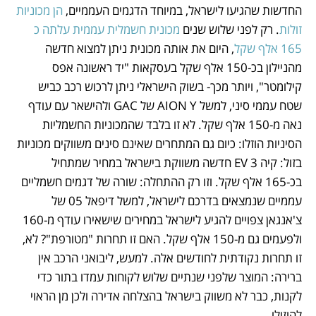
החדשות שהגיעו לישראל, במיוחד הדגמים העממיים,
 הן מכוניות 
זולות
. רק לפני שלוש שנים 
מכונית חשמלית עממית עלתה כ 
165 אלף שקל
, היום את אותה מכונית ניתן למצוא חדשה 
מהניילון בכ-150 אלף שקל בעסקאות "יד ראשונה אפס 
קילומטר", ויותר מכך- בשוק הישראלי ניתן לרכוש רכב כביש 
שטח עממי סיני, למשל AION Y של GAC ולהישאר עם עודף 
נאה מ-150 אלף שקל. לא זו בלבד שהמכוניות החשמליות 
הסיניות הוזלו: כיום גם המתחרים שאינם סינים משווקים מכוניות 
בזול: קיה 3 EV חדשה משווקת בישראל במחיר שמתחיל 
בכ-165 אלף שקל. וזו רק ההתחלה: שורה של דגמים חשמליים 
עממיים שנמצאים בדרכם לישראל, למשל דיפאל 05 של 
צ'אנגאן צפויים להגיע לישראל במחירים שישאירו עודף מ-160 
ולפעמים גם מ-150 אלף שקל. האם זו תחרות "מטורפת"? לא, 
זו תחרות נקודתית לחודשים אלה. למעש, ליבואני הרכב אין 
ברירה: המוצר שלפני שנתיים שלוש לקוחות עמדו בתור כדי 
לקנות, כבר לא משווק בישראל בהצלחה אדירה ולכן מן הראוי 
להוזילו. 