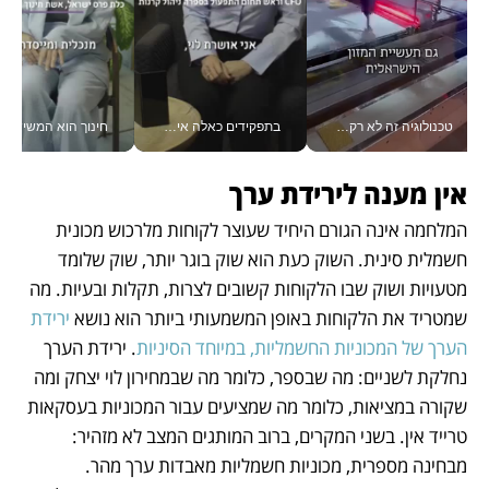
טכנולוגיה זה לא רק בהייטק: גם תעשיית המזון הישראלית מאמצת כלי AI, אוטומציה וניתוח דאטה בזמן אמת
בתפקידים כאלה אי אפשר לחכות: אושרת לוי מניעה השקעות ענק מהטלפון_v
חינוך הוא המש
אין מענה לירידת ערך 
המלחמה אינה הגורם היחיד שעוצר לקוחות מלרכוש מכונית 
חשמלית סינית. השוק כעת הוא שוק בוגר יותר, שוק שלומד 
מטעויות ושוק שבו הלקוחות קשובים לצרות, תקלות ובעיות. מה 
שמטריד את הלקוחות באופן המשמעותי ביותר הוא נושא 
ירידת 
הערך של המכוניות החשמליות, במיוחד הסיניות
. ירידת הערך 
נחלקת לשניים: מה שבספר, כלומר מה שבמחירון לוי יצחק ומה 
שקורה במציאות, כלומר מה שמציעים עבור המכוניות בעסקאות 
טרייד אין. בשני המקרים, ברוב המותגים המצב לא מזהיר: 
מבחינה מספרית, מכוניות חשמליות מאבדות ערך מהר. 