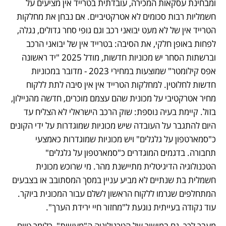
ומבחינת עסקאות המכירה, עובדתית בטרייד אין מציעים על 
חשמליות רבות סכומים לא אטרקטיביים. אם נבחן את מחלקות 
הטרייד אין של לא מעט יבואני רכב וגם גופי סחר גדולים, נגלה, 
לפחות באופן חלקי, את הסיבה: בטרייד אין של יבואני הרכב 
וברשתות הסחר יש מכוניות חדשות, מודל 2025 "יד ראשונה 
אפס קילומטר" שמוצעות במחירי 2023 - מדובר במכוניות 
חדשות לחלוטין. למחלקות הטרייד אין אין סיבה לתת ללקוח 
מחיר אטרקטיבי על מכונית שהם עצמם מוכרים, חדשה מהניילון, 
בזול. קיימת בעיה נוספת: שוק הרכב הישראלי לא הצליח עד 
היום להתגבר על העובדה שיש מכוניות שמוגדרות על ידי הקונים 
כ"סמארטפון על גלגלים" ויש מכוניות שמוגדרות כאמצעי 
תחבורה. בדגמים המוגדרים כ"סמארטפון על גלגלים" 
הטכנולוגיה הדיגיטלית מתיישנת מהר. מי שרוכש מכונית 
חשמלית בת שנתיים לא מביע עניין במסך המסתובב או בצבעים 
המתחלפים שגרמו ללקוח הראשון לשלם עבור המכונית ביוקר. 
עוד נקודה בעייתית נוגעת ל"מחזור חיי ירידת הערך". 
מעבר לכך, גם במישור של הטכנולוגיה ה"מעשית", כלומר טווח 