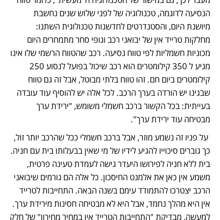
הנסיעה לדוגמה, טכנולוגיה של לפני שלוש שנים נחשבת 
מיושנת היום, והסטנדרטים לחדשנות טכנולוגית השתנו: 
מחלקות טרייד אין של יבואני רכב וגופי סחר מתמחרים היום 
מכוניות חשמליות לפי טווח נסיעה. רכב שהטווח הרשמי שלו אינו 
מגיע ל 350 קילומטרים הוא רכב שיכול בפועל לנסוע 250 
קילומטרים ביום חם. זהו טווח בלתי מבוטל, אבל זה גם טווח 
שבגינו יש הורדה בערך הרכב. לכל אלה יש להוסיף עוד עובדה 
בעייתית: בכל הקשור ברכב חשמלי משומש, "ירידת ערך 
מבטיחה עוד ירידת ערך". 
 על פניו זה נשמע מוזר, אבל ברכב חשמלי ככל שהרכב יותר זול, 
כך גוברים סיכוייו להגיע לידיו של מי שאין בבעלותו בית עם חניה. 
בית ללא חניה לפירושו היעדר גישה לעמדת טעינה פרטית, 
משמע אין כאן את אלמנט החיסכון. כל אלה הם גורמים שיבואני 
הרכב יצטרכו להתמודד עימם בשנה הבאה. התחייבות לטרייד 
אין היא מהלך נחמד, אבל היא לא מבטיחה חסינות מירידת ערך. 
למעשה, מבדיקת "התחייבות הטרייד אין במחיר מחירון" של חלק 