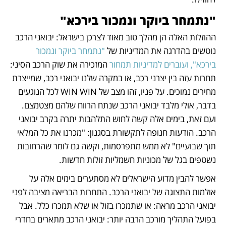
"נתמחר ביוקר ונמכור בירכא"
ההוזלות האלה הן מהלך טוב מאוד לצרכן בישראל: יבואני הרכב 
נוטשים בהדרגה את המדיניות של
 "נתמחר ביוקר ונמכור 
בירכא", ועוברים למדיניות תמחור
 המזכירה את שוק הרכב הסיני: 
תחרות עזה בין יצרני רכב, או במקרה שלנו יבואני רכב, שמייצרת 
מחירים נמוכים. על פניו, זהו מצב של WIN WIN לכל הנוגעים 
בדבר, אולי מלבד יבואני הרכב שנתח הרווח שלהם מצטמצם. 
ועם זאת, בימים אלה קשה לחוש התלהבות יתרה בקרב יבואני 
הרכב. הודעות חנופה לתקשורת בסגנון: "מכרנו את כל המלאי 
תוך שבועיים" לא ממש מתפרסמות, וקשה גם לומר שהרחובות 
נשטפים בגל של מכוניות חשמליות זולות חדשות. 
אפשר להבין מדוע הישראלים לא מסתערים בימים אלה על 
אולמות התצוגה של יבואני הרכב. התחרות הבריאה מציבה לפני 
יבואני הרכב מראה: או שתמכרו בזול או שלא תמכרו כלל. אבל 
בפועל התהליך מורכב הרבה יותר: יבואני הרכב מתארים בחדרי 