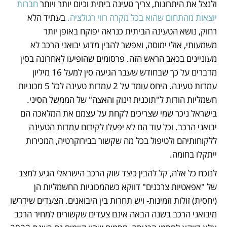
ולנצל את היתרונות, צריך טעינה ביתית וכיום יותר ויותר 
חברות 
יוצאות
מהתחום שהוא בכל מקרה רווי רגולציה.
 בעתיד הלא 
רחוק, נושא הטעינה הביתית כנראה יפוקח באופן יותר 
משמעותי, אולי ימוסה, ואפשר להבין מדוע יבואני הרכב לא 
מעוניינים בכאב הראש הזה. פרסומים שהופיעו לאחרונה בסין 
מדברים על כך שבחודש שעבר הגיעה סין למעל 16 מיליון 
עמדות טעינה. היחס עומד על 2 עמדות טעינה לכל 5 מכוניות 
חשמליות הודות ל"תוכנית זינוק והאצה" של הממשל הסיני. 
בישראל ניכר שמי שצריכים לקחת על עצמם את המלאכה הם 
יבואני הרכב. וכל עוד הם לא יפעלו לקידום עמדות הטעינה 
ללקוחותיהם ולטיפול בכל מה שקשור בבירוקרטיה, המכירות 
ייתקלו בחומה.
לנוכח כל אלה, קל להבין כיצד שוק הרכב הישראלי הגיע למצב 
של "אפאטיות צרכנים" דווקא כשהמכוניות החשמליות הן 
(יחסית) זולות וזמינות- ויש תחרות בין היבואנים. הצעדים שידרשו 
מיבואני הרכב בשנה הבאה אינם צעדים שקשורים למחיר הרכב 