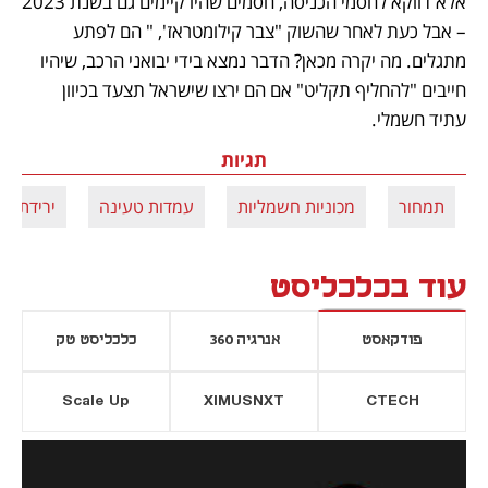
אלא דווקא לחסמי הכניסה, חסמים שהיו קיימים גם בשנת 2023 
– אבל כעת לאחר שהשוק "צבר קילומטראז', " הם לפתע 
מתגלים. מה יקרה מכאן? הדבר נמצא בידי יבואני הרכב, שיהיו 
חייבים "להחליף תקליט" אם הם ירצו שישראל תצעד בכיוון 
עתיד חשמלי.
תגיות
תמחור
מכוניות חשמליות
עמדות טעינה
ירידת ער
עוד בכלכליסט
פודקאסט
אנרגיה 360
כלכליסט טק
Scale Up
XIMUSNXT
CTECH
יסייה חדשה
נפתח בכרטיסייה חדשה