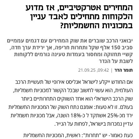
המחירים אטרקטיביים, אז מדוע
הלקוחות מתחילים לאבד עניין
במכוניות החשמליות?
יבואני הרכב שוברים את שוק המחירים עם דגמים עממיים
סביב 150 אלף שקל ותחרות חריפה, אך ירידת ערך חדה,
קשיי תחזוקה ומחסור בעמדות טעינה גורמים ללקוחות
לשבת על הגדר
תומר הדר
|
09:42, 21.09.25
אם החודש ייקלע לישראל אנליסט אירופי של תעשיית הרכב 
נפתח בכרטיסייה חדשה
נפתח בכרטיסייה חדשה
נפתח בכרטיסייה חדשה
נפתח בכרטיסייה חדשה
נפתח בכרטיסייה חדשה
נפתח בכרטיסייה חדשה
העולמית, הוא עשוי לחשוב שבכל הקשור למכוניות חשמליות, 
שוק הרכב הישראלי הוא אחד השווקים התחרותיים ביותר 
בעולם. זו לא טעות: אומנם נתח השוק של המכוניות החשמליות 
ירד מכ-25% אשתקד ל כ-18% השנה, אבל מכוניות חשמליות 
עדיין נמכרות בישראל, לפחות על הנייר. 
כעת כאמור- יש "תחרות": ראשית, המכוניות החשמליות 