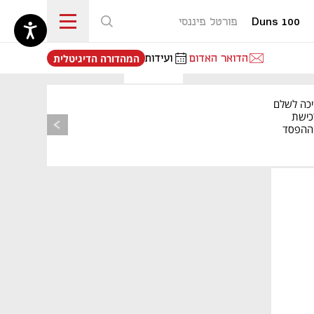
Duns 100
פורטל פיננסי
נפתח בכרטיסייה חדשה
הדואר האדום
ועידות
המהדורה הדיגיטלית
יכה לשלם
כישת
BASE: ההפסד
הרבעוני זינק ל-76