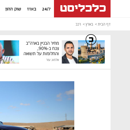
24/7
באזז
שוק ההון
דף הבית
בארץ
רכב
מחיר הבניין בארה"ב
צנח ב-90%,
כלכליסט
דיגיטל
והחלומות על תשואה
גבוהה התנפצו
אלמוג עזר