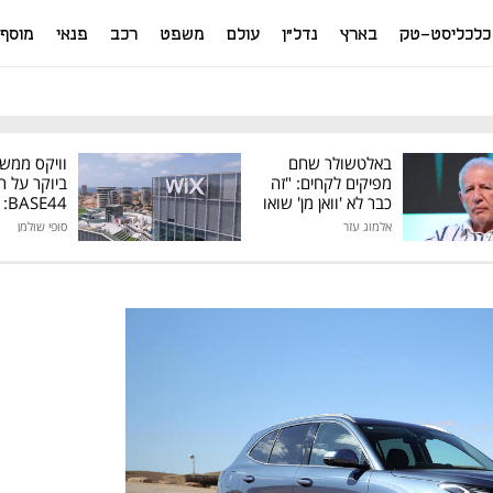
כלכליסט-טק
בארץ
נדל"ן
עולם
משפט
רכב
פנאי
מוסף
באלטשולר שחם
וויקס ממש
מפיקים לקחים: "זה
ביוקר על ר
כבר לא 'וואן מן' שואו
44
של גילעד"
אלמוג עזר
סופי שולמן
מיליון דולר