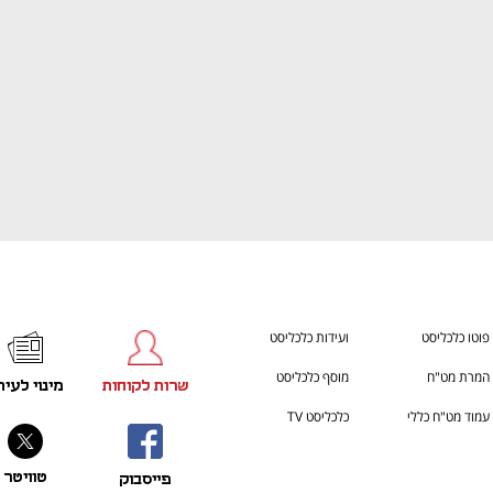
פוטו כלכליסט
ועידות כלכליסט
המרת מט"ח
מוסף כלכליסט
שרות לקוחות
מינוי לעית
עמוד מט"ח כללי
כלכליסט TV
טוויטר
פייסבוק