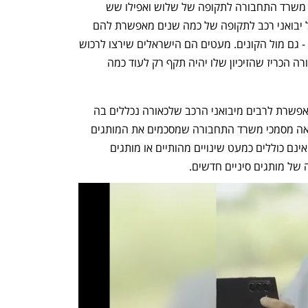
של יבואני הרכב השונים מחודשים על ידי משרד התחבורה לתקופה של שלוש ואפילו שש 
שנים. ויש לכך סיבה: הארכת הזיכיונות של יבואני רכב לתקופה של כמה שנים מאפשרת להם 
להתנהל באופן תקין מול היצרן, ויותר מכך - גם מול הקונים. מעטים הם הישראלים שירצו לרכוש 
מכונית חדשה מיבואן רכב שמשרד התחבורה הכריז שהזיכיון שלו יהיה תקף רק לעוד כמה 
פשרת לרבים מיבואני הרכב שלכאורה נכללים בה 
. מסיבה זו, ככל הנראה מסמכי משרד התחבורה שמסכמים את המותגים 
החדשים שיגיעו במחצית השנה הקרובה אינם כוללים כמעט שינויים מהותיים או מותגים 
של מותגים סיניים חדשים.  