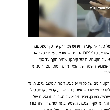
מרשימת הזיכיונות עולה כי KG מוביליטי של טל קאר קיבלה חידוש זיכיון רק עד סוף ספטמבר 
הקרוב, זאת לאחר שהזיכיון שלה פג בסוף אפריל. גם DFSK הסינית שמיובאת על ידי טל קאר 
קיבלה חידוש עד סוף ספטמבר. זיכיון היבוא של הקטנועים של קימקו, שהיה תקף עד סוף 
אפריל, הוארך רק עד סוף יולי, וכך גם זיכיון אופנועי השטח של הוסקווארנה, מוטו גוצי וקטנועי 
בד. 
עוד עולה מהרשימה שזיכיון היבוא של הטרקטורונים של סגוויי יפוג בעוד פחות משבועיים. מועד 
זה היה רשום על ידי משרד התחבורה גם לפני כחצי שנה - משמע היבואנית, קבוצת קרסו, ככל 
הנראה לא חידשה את הזיכיון של סגוויי בישראל. כמו כן, זיכיון היבוא של מכוניות הנוסעים של 
מרצדס בנץ וסמארט חודש לחצי שנה - כלומר עד סוף דצמבר. משמע, בעוד שמשרד התחבורה 
חידש ליבואנים רבים את הזיכיון למשך שלושה או ארבעה חודשים, במקרה של מרצדס, 