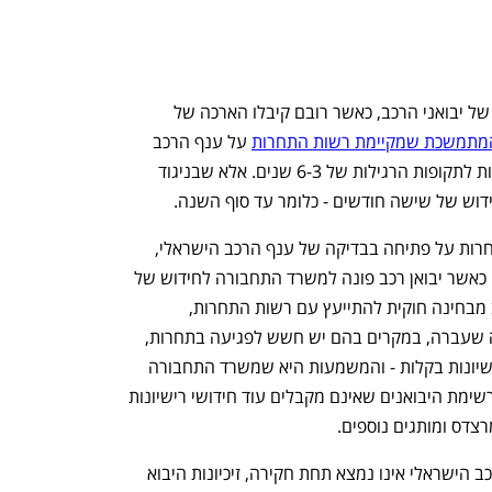
משרד התחבורה חידש את זיכיונות היבוא של יבואני הרכב, כאשר רובם קיבלו הארכה של 
מתמשכת שמקיימת רשות התחרות
 על ענף הרכב 
הישראלי, שמונעת מהמשרד לחדש זיכיונות לתקופות הרגילות של 6-3 שנים. אלא שבניגוד 
דוש של שישה חודשים - כלומר עד סוף השנה.
נזכיר כי בשנה שעברה הודיעה רשות התחרות על פתיחה בבדיקה של ענף הרכב הישראלי, 
הנוגעת לחידושי רישיונות של יבואני רכב. כאשר יבואן רכב פונה למשרד התחבורה לחידוש של 
רישיון היבוא שלו, משרד התחבורה מחויב מבחינה חוקית להתייעץ עם רשות התחרות, 
שממליצה אם לחדש את הרישיון. מהשנה שעברה, במקרים בהם יש חשש לפגיעה בתחרות, 
רשות התחרות כבר לא מאשרת חידושי רישיונות בקלות - והמשמעות היא שמשרד התחבורה 
מחדש את הרישיונות לפרקי זמן קצובים. רשימת היבואנים שאינם מקבלים עוד חידושי רישיונות 
רצדס ומותגים נוספים. 
יש להדגיש כי בימים כתיקונם, כשענף הרכב הישראלי אינו נמצא תחת חקירה, זיכיונות היבוא 