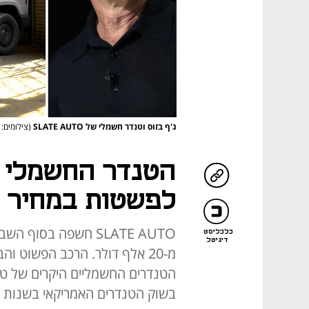
ג'ף בזוס וטנדר חשמלי של SLATE AUTO
(צילומים: Michael M. Santiago/Getty Images , יצרן
הטנדר החשמלי ש
לפשטות במחיר 
SLATE AUTO חשפה בס
כלכליסט
דיגיטל
מ-20 אלף דולר. הרכב הפשוט ו
בשוק הטנדרים האמריקאי בשנות ה-