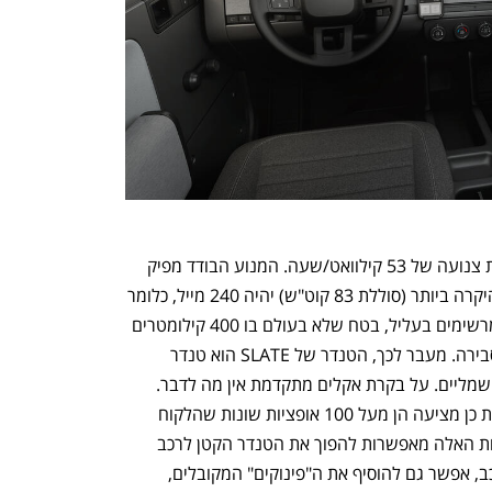
הגרסה הבסיסית מצוידת בסוללה בקיבולת צנועה של 53 קילוואט/שעה. המנוע הבודד מפיק 
150 קילוואט והטווח הרשמי של הגרסה היקרה ביותר (סוללת 83 קוט"ש) יהיה 240 מייל, כלומר 
386 קילומטרים. הנתונים האלה הם לא מרשימים בעליל, בטח שלא בעולם בו 400 קילומטרים 
הם הטווח המינימאלי למכונית חשמלית סבירה. מעבר לכך, הטנדר של SLATE הוא טנדר 
שהאבזור שלו דל במיוחד: אין לו חלונות חשמליים. על בקרת אקלים מתקדמת אין מה לדבר. 
מסך גדול? לא אצל SLATE.  מה שהיצרנית כן מציעה הן מעל 100 אופציות שונות שהלקוח 
משלם עבור כל אחת מהן בנפרד. האופציות האלה מאפשרות להפוך את הטנדר הקטן לרכב 
"כאילו שטח" באמצעות סגירה של גג הרכב, אפשר גם להוסיף את ה"פינוקים" המקובלים, 