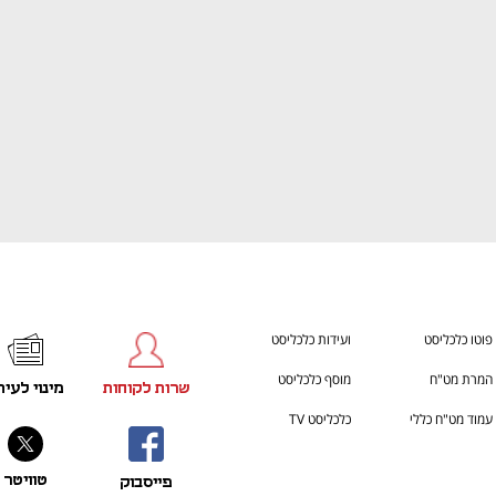
פוטו כלכליסט
ועידות כלכליסט
המרת מט"ח
מוסף כלכליסט
שרות לקוחות
מינוי לעית
עמוד מט"ח כללי
כלכליסט TV
טוויטר
פייסבוק