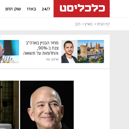
24/7
באזז
שוק ההון
דף הבית
בארץ
רכב
מחיר הבניין בארה"ב
צנח ב-90%,
והחלומות על תשואה
גבוהה התנפצו
אלמוג עזר