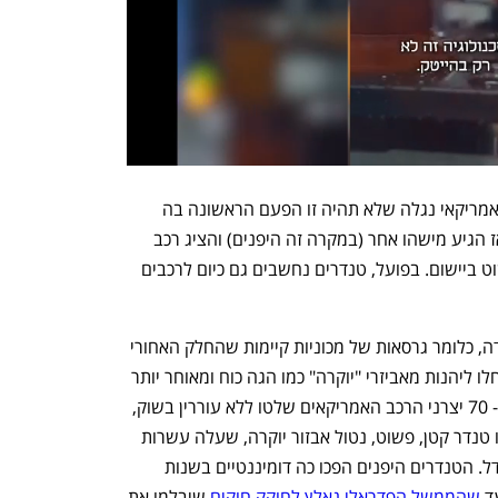
אם נבחן את ההיסטוריה של שוק הרכב האמריקאי נגלה שלא תהיה זו הפעם הראשונה בה 
יצרני הרכב האמריקאים הציגו טנדרים, ואז הגיע מישהו אחר (במקרה זה היפנים) והציג רכב 
שהיה דומה בתצורה, אבל הרבה יותר פשוט ביישום. בפועל, טנדרים נחשבים גם כיום לרכבים 
עד שנות ה-50, טנדרים נחשבו לכלי עבודה, כלומר גרסאות של מכוניות קיימות שהחלק האחורי 
"קוצץ" מהן, אבל בשנות ה-50 טנדרים החלו ליהנות מאביזרי "יוקרה" כמו הגה כוח ומאוחר יותר 
מזגנים ומנועי שמונה בוכנות. עד שנות ה- 70 יצרני הרכב האמריקאים שלטו ללא עוררין בשוק, 
אבל אז הגיעו יצרני הרכב היפנים שהציעו טנדר קטן, פשוט, נטול אבזור יוקרה, שעלה עשרות 
אחוזים פחות מהמתחרה האמריקאי המגודל. הטנדרים היפנים הפכו כה דומיננטיים בשנות 
שהממשל הפדראלי נאלץ לחוקק חוקים
 שיבלמו את 