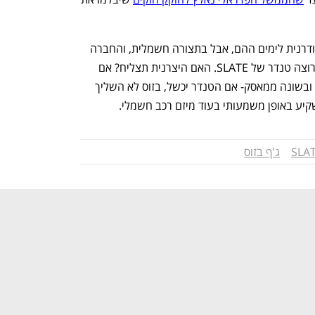
הטנדר של בזוס הוא מעין אינטרפטציה מודרנית לימים ההם, אבל בתצורה חשמלית, והחברה 
כבר גובה מקדמות בגובה 50 דולר ממי שרוצה טנדר של SLATE. האם היצרנית תצליח? אם 
השוק ינהג כמו בשנות ה-70, כנראה שכן. ובשונה ממאסק- אם הטנדר יכשל, בזוס לא השליך 
קיע באופן משמעותי בעוד מיזם רכב חשמלי.
SLA
ג'ף בזוס
נפתח בכרטיסייה חדשה
נפתח בכרטיסייה חדשה
h – the gateway to Tech
You're NXT