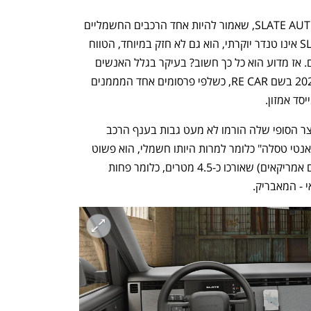
בסוף השבוע הוצג בארה"ב הטנדר של SLATE AUTO, שאמור להיות אחד הרכבים החשמליים 
המהפכניים ביותר שמושקים השנה. SLATE אינו טנדר יוקרתי, הוא גם לא חזק במיוחד, הטווח 
שלו די גרוע ואפילו אין לו חלונות חשמליים. אז מדוע הוא כל כך חשוב? בעיקר בגלל האנשים 
שעומדים מאחוריו. SLATE נוסד בשנת 2022 בשם RE CAR, כשלפי פרסומים אחד המממנים 
סד אמזון. 
בסוף השבוע, כש-SLATE חשפה את המוצר הסופי שלה הורמו לא מעט גבות בענף הרכב 
האמריקאי: הרכב הוא מה שרבים מכנים "אנטי טסלה" כלומר למרות היותו חשמלי, הוא פשוט 
עד כדי גיחוך: מדובר בטנדר קטן (במונחים אמריקאים) שאורכו כ-4.5 מטרים, כלומר פחות 
 - המאבריק. 