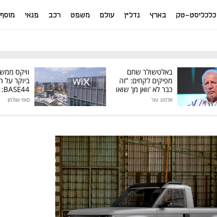
כלכליסט-טק
בארץ
נדל"ן
עולם
משפט
רכב
פנאי
מוסף
באלטשולר שחם
וויקס ממש
מפיקים לקחים: "זה
ביוקר על ר
כבר לא 'וואן מן' שואו
44
של גילעד"
אלמוג עזר
סופי שולמן
מיליון דולר