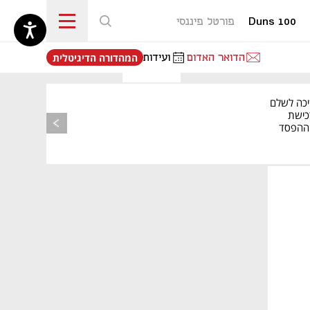
Duns 100
פורטל פיננסי
נפתח בכרטיסייה חדשה
הדואר האדום
ועידות
המהדורה הדיגיטלית
יכה לשלם
כישת
BASE: ההפסד
הרבעוני זינק ל-76