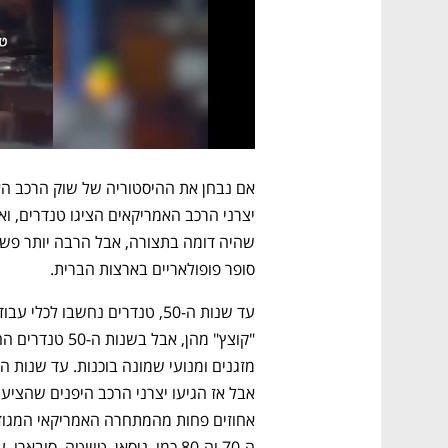
סופר פופולאריים בארצות הברית. 
ה-70 וה-80 כמו  ניסאן, טויוטה, סובארו, עד 