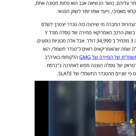
לדוגמה חלונות חשמליים – ואפשר גם לוותר עליהם. כושר הנשיאה אגב הוא פחות מטונה אחת, 
 מאסיבי, וייעד אותו יותר לשוק הפנאי.
הנקודה החשובה ביותר היא המחיר: לפי הצהרות החברה מי שירצה כזה טנדר יצטרך לשלם 
עבור גרסת הבסיס פחות מ-20 אלף דולר. בשוק הרכב האמריקאי מחירה של טסלה מודל Y 
מתחיל ב- 41,490 דולר. מחירה של טסלה 3 מתחיל ב 34,990 דולר. אבל אלה מכוניות נוסעים. 
אם נבחן את שוק הטנדרים האמריקאי נגלה שמה שהאמריקאים רואים כ"טנדר חשמלי, הוא 
לית של הסיירה של GMG
 הלקוחות בארה"ב 
נדרשים לשלם מעל 80 אלף דולר. הסייברטראק של טסלה הוצגה ממש לאחרנה ב"גרסת 