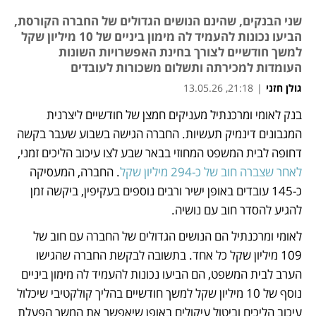
שני הבנקים, שהינם הנושים הגדולים של החברה הקורסת,
הביעו נכונות להעמיד לה מימון ביניים של 10 מיליון שקל
למשך חודשיים לצורך בחינת האפשרויות השונות
העומדות למכירתה ותשלום משכורות לעובדים
גולן חזני
|
21:18, 13.05.26
בנק לאומי ומרכנתיל מעניקים חמצן של חודשיים ליצרנית 
נפתח בכרטיסייה חדשה
נפתח בכרטיסייה חדשה
המגבונים דינמיק תעשיות. החברה הגישה בשבוע שעבר בקשה 
דחופה לבית המשפט המחוזי בבאר שבע לצו עיכוב הליכים זמני, 
לאחר שצברה חוב של כ-294 מיליון שקל
. החברה, המעסיקה 
כ-145 עובדים באופן ישיר ורבים נוספים בעקיפין, ביקשה זמן 
להגיע להסדר חוב עם נושיה.
לאומי ומרכנתיל הם הנושים הגדולים של החברה עם חוב של 
109 מיליון שקל כל אחד. בתשובה לבקשת החברה שהגישו 
הערב לבית המשפט, הם הביעו נכונות להעמיד לה מימון ביניים 
נוסף של 10 מיליון שקל למשך חודשיים בהליך קולקטיבי שיכלול 
עיכוב הליכים וביטול עיקולים באופן שיאפשר את המשך הפעלת 