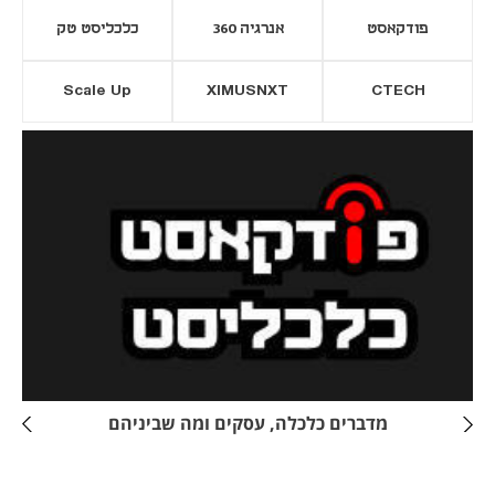
פודקאסט
אנרגיה 360
כלכליסט טק
Scale Up
XIMUSNXT
CTECH
יסייה חדשה
נפתח בכרטיסייה חדשה
מדברים כלכלה, עסקים ומה שביניהם