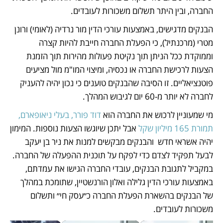
החברה, ובין היתר תשלום משכורות לעובדים.
הבנקים מדגישים, באמצעות עורכי הדין מור נרדיה (לאומי) ורונן 
מטרי (מרכנתיל), כי הפעלת החברה חייבת להיות קצרה 
וממוקדת ככל הניתן תוך נקיטת פעולות מהירות תוך הזמנת 
הצעות לרכישת החברה או נכסיה, ומיצוי המו"מ מול מציעים 
פוטנציאליים. זו הסיבה שהבנקים טוענים כי נכון יהיה להעניק 
לחברה לא יותר מ-60 יום לגיבוש המהלך.
מי שמעוניין לרכוש את החברה הוא 
דוד פורר, בעלי ניאופארם, 
תמורת 165 מיליון שקל
 אבל יתכן שיוגשו הצעות נוספות. המימון 
יהיה אשראי חדש  והבנקים מבקשים למנות את ניר בן יעקב 
לבעל תפקיד לצדם כדי לפקח על תוכנית ההפעלה של החברה. 
במקביל לתגובת הבנקים, עובדי החברה הגישו את עמדתם, 
באמצעות עורכי הדין גלילה ואלון הורנשטיין, שתומכת במהלך 
של הבנקים בהשארת הפעלת החברה כ״עסק חי״ ותשלום 
משכורות לעובדים.