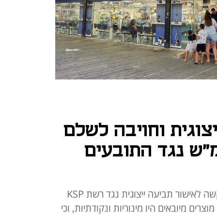
צוגית וחויבה לשלם
המ"ש נגד התובעים
בית המשפט המחוזי מרכז דחה בקשה לאישור תביעה ייצוגית נגד רשת KSP
צרים מיובאים היו מינוריות ונקודתיות, וכי