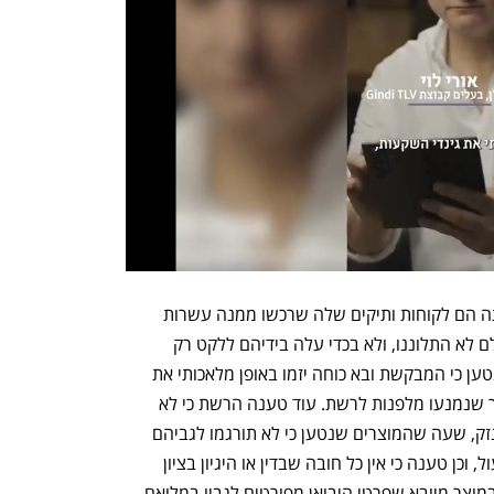
הרשת הדגישה כי המבקשת ובני משפחתה הם לקוחות ותיקים שלה שרכשו ממנה עשרות 
מוצרים, לפני ואחרי בקשת האישור, ומעולם לא התלוננו, ולא בכדי עלה בידיהם ללקט רק 
דוגמאות ספורות להפרות הנטענות. עוד נטען כי המבקשת ובא כוחה יזמו באופן מלאכותי את 
הרכישות לצורך ביסוס בקשת האישור, תוך שנמנעו מלפנות לרשת. עוד טענה הרשת כי לא 
נגרם למבקשת ולאף אחד מהלקוחות כל נזק, שעה שהמוצרים שנטען כי לא תורגמו לגביהם 
הוראות השימוש הם פשוטים וקלים לתפעול, וכן טענה כי אין כל חובה שבדין או היגיון בציון 
מוצר מיובא שפרטי היבואן מפורטים לגביו במלואם.