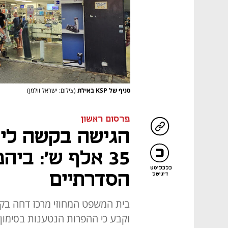
סניף של KSP באילת
(צילום: ישראל וולמן)
פרסום ראשון
הגישה בקשה ליי
35 אלף ש': בי
כלכליסט
הסדרתיים
דיגיטל
וקבע כי ההפרות הנטענות בסימון מו