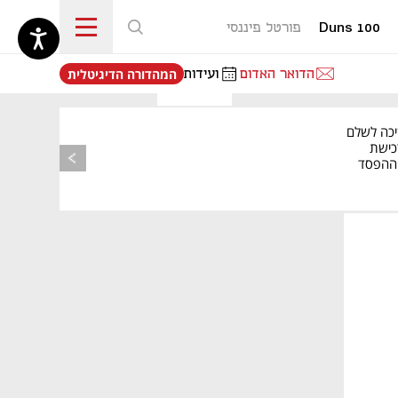
Duns 100
פורטל פיננסי
נפתח בכרטיסייה חדשה
הדואר האדום
ועידות
המהדורה הדיגיטלית
יכה לשלם
כישת
BASE: ההפסד
הרבעוני זינק ל-76