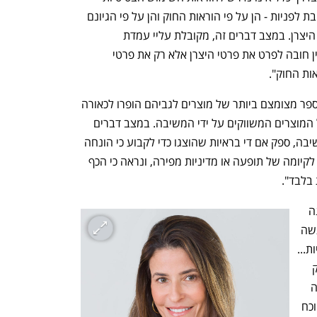
למדי... שעה שמדובר במוצר מיובא, הכתובת לפניות - הן על פי הוראות החוק והן על פי הגיונם 
של דברים ונוחות הצרכן - היא היבואן ולא היצרן. במצב דברים זה, מקובלת עליי עמדת 
המשיבה, כי כאשר מדובר במוצר מיובא אין חובה לפרט את פרטי היצרן אלא רק את פרטי 
ות החוק".
השופטת ציינה גם כי "הובאו דוגמאות למספר מצומצם ביותר של מוצרים לגביהם הופרו לכאורה 
הוראות החוק, המהווים שבריר אחוז מכלל המוצרים המשווקים על ידי המשיבה. במצב דברים 
זה, ובשים לב לראיות שהובאו מטעם המשיבה, ספק אם די בראיות שהוצגו כדי לקבוע כי הונחה 
תשתית ראייתית מספקת להוכחת הטענה לקיומה של תופעה או מדיניות מפירה, ונראה כי הכף 
נפתח בכרטיסייה חדשה
נפתח בכרטיסייה חדשה
בלבד".
לסיום, קבעה השופטת כי "יש ממש בטענה 
שמדובר ב'עסק משפחתי' אשר פועל להגשה 
סדרתית של בקשות לאישור תביעות ייצוגיות... 
מקום בו מדובר בעוסק, אשר מייבא ומשווק 
מאות אלפי מוצרים, לא סביר וממילא אין זה 
התכוננו לשלב הבא בצמיחה שלכם!
You're NXT
יעיל, לאכוף מדיניות של 'אפס תקלות'... הוכח 