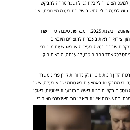
והוא לא צפוי להניב תועלת ממשית לאיש, למעט הציפייה לקבלת גמול ושכר טרחה למבקש 
ולבא כוחו. התנהלות כזו גובלת בעשיית שימוש לרעה בכלי החשוב של התובענה הייצוגית, ואין 
במסגרת הבקשה לאישור תביעה ייצוגית שהוגשה בשנת 2025, המבקשת טענה  כי הרשת 
מפרה את החובות הקבועות בדין בדבר סימון וצירוף הוראות בעברית למוצרים מיובאים. 
המבקשת פירטה בבקשת האישור מספר מקרים שבהם רכשה בעצמה או באמצעות מי מבני 
משפחתה מוצרים שונים מהרשת, ואשר ביחס לכל אחד מהם הופרו, לטענתה, הוראות חוק 
מנגד טענה רשת KSP, שיוצגה על ידי עורכות הדין רונית סיטון זלקינד ורוית קורן פרי ממשרד 
פירון, כי הבקשה לאישור ייצוגית הוגשה על ידי המבקשת באמצעות בא כוחה שהוא בעלה, אשר 
הגיש בשמו, בשם המבקשת ובני משפחה נוספים בקשות רבות לאישור תובענות ייצוגיות, באופן 
תו התעשרות אישית ולא שירות האינטרס הציבורי. 