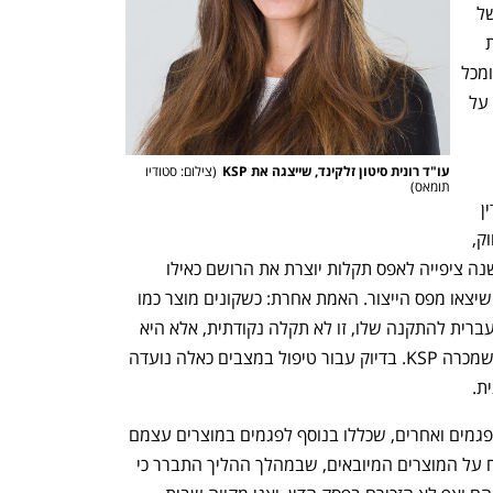
לפניי כי הרשת אימצה ומיישמת מדיניות של 
הקפדה על הוראות החוק, ותקלות מינוריות 
במקרים בודדים הן בבחינת הבלתי נמנע ומכל 
מקום בענייננו שוכנעתי כי אין הן מלמדות על 
עו"ד רונית סיטון זלקינד, שייצגה את KSP
(
צילום: סטודיו 
תומאס
)
המבקשת, מסר בתגובה: "לצערי, פסק הדין 
הביע זלזול בחשיבות של קיום הוראות החוק, 
ואני מתכוון לערער עליו. הקביעה כאילו ישנה ציפייה לאפס תקלות יוצרת את הרושם כאילו 
מצאנו פגמים נקודתיים בכמה מהמוצרים שיצאו מפס הייצור. האמת אחרת: כשקונים מוצר כמו 
כרטיס זכרון, למשל, ואין הוראות שימוש בעברית להתקנה שלו, זו לא תקלה נקודתית, אלא היא 
מתרחשת בכל אותם מוצרים מאותו מותג שמכרה KSP. בדיוק עבור טיפול במצבים כאלה נועדה 
ת. 
"אני גאה שהתביעה הביאה לתיקון אותם פגמים ואחרים, שכללו בנוסף לפגמים במוצרים עצמם 
גם הרחבת מחלקת היבוא והגברת הפיקוח על המוצרים המיובאים, שבמהלך ההליך התברר כי 