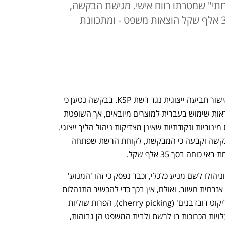
י" שמטרתו רווח אישי. מגישת הבקשה,
לקוחת הרשת, חויבה לשלם לה 35 אלף שקל הוצאות משפט - ומתכוונת
בית המשפט המחוזי מרכז דחה בקשה לאישור תביעה ייצוגית נגד רשת KSP. בבקשה נטען כי 
הרשת מפרה את חובות הסימון וצירוף הוראות שימוש בעברית למוצרים מיובאים, אך השופטת 
כרמית בן אליעזר קבעה כי מדובר בהפרות מינוריות ונקודתיות שאינן מצדיקות ניהול הליך ייצוגי. 
השופטת אף מתחה ביקורת על הגשת הבקשה וקבעה כי המבקשת, לקוחת הרשת שפתחה 
ה בסך 35 אלף שקל. 
"אין חולק כי אין פסול בנקיטת הליך ייצוגי וניהולו לשם מניע כלכלי, וכבר נפסק כי זהו 'המנוע' 
של התביעה הייצוגית, המהווה כלי אכיפה אזרחית חשוב. ואולם, אין בכך כדי להכשיר התנהלות 
שיטתית, שכל תכליתה איתור, בדרך של 'ליקוט דובדבנים' (cherry picking), הפרות שוליות 
וזניחות, רק לשם נקיטת הליך ייצוגי, שהעלויות הכרוכות בו לרשת ולבית המשפט הן גבוהות, 