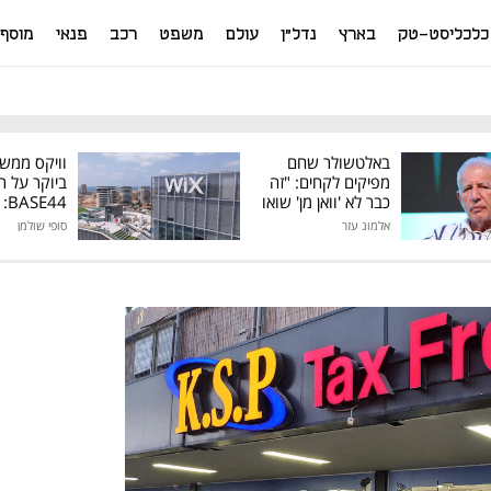
כלכליסט-טק
בארץ
נדל"ן
עולם
משפט
רכב
פנאי
מוסף
באלטשולר שחם
וויקס ממש
מפיקים לקחים: "זה
ביוקר על ר
כבר לא 'וואן מן' שואו
44
של גילעד"
אלמוג עזר
סופי שולמן
מיליון דולר