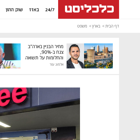
24/7
באזז
שוק ההון
דף הבית
בארץ
משפט
מחיר הבניין בארה"ב
צנח ב-90%,
והחלומות על תשואה
גבוהה התנפצו
אלמוג עזר