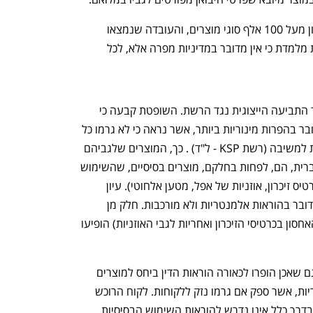
הרשת טענה כי היא משווקת בכל רגע נתון מעל 100 אלף סוגי מוצרים, והעובדה שנמצאו 
פריטים בודדים בהם הייתה הפרה מינורית מלמדת כי אין מדובר במדיניות מפרה אלא, לכל 
השופטת החליטה לדחות הבקשה לאישור התביעה הייצוגית נגד הרשת. השופטת קבעה כי 
"בחינת ההפרות הנטענות, מלמדת כי מדובר בהפרות מינוריות ביותר, אשר נראה כי לא גרמו כל 
נזק ללקוחות, ואף לא הניבו רווח או תועלת למשיבה (רשת KSP - ל"ד) . כך, המוצרים שלגביהם 
נטען כי הופרה חובת תרגום ההוראות לעברית, הם, לפחות בחלקם, מוצרים בסיסיים, שהשימוש 
בהם נפוץ ואינטואיטיבי (קורא כרטיסים, כרטיס זיכרון, אוזניות של אפל, מטען אלחוטי). עיון 
בהוראות שנטען כי לא תורגמו מעלה כי מדובר בהוראות אלמנטריות ולא מורכבות. חלק מן 
ההוראות שלא תורגמו (הערה לגבי נפח האחסון בכרטיסי הזיכרון ואחריות לגבי האוזניות) הופיעו 
עוד הוסיפה השופטת כי "בנסיבות אלו, הגם שאכן הופרו לכאורה הוראות הדין ביחס למוצרים 
ספציפיים אלו, הרי שמדובר בהפרות מינוריות, אשר ספק אם גרמו נזק ללקוחות. לקוח הרוכש 
מטען או אוזניות למכשיר סלולרי מתקדם, בדרך כלל אינו נדרש להוראות השימוש הבסיסיות 