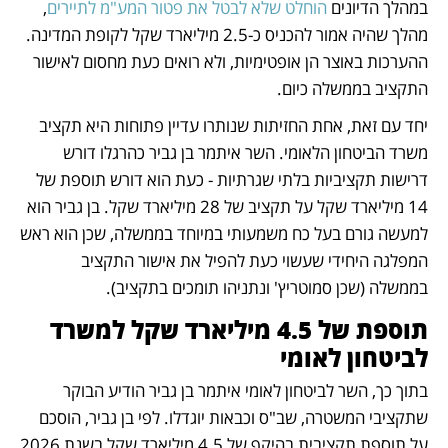
במהלך הדיונים 
הוחלט שלא לבטל את פטור המע"מ לתיירים
, 
מהלך שהיה אמור להכניס כ-2.5 מיליארד שקל לקופת המדינה. 
ההערכות באוצר הן אופטימיות, ולא רואים כעת מחסום לאישור 
התקציב בממשלה כיום.
יחד עם זאת, אחת החזיתות שנותרו עדיין פתוחות היא תקציב 
משרד הביטחון הלאומי. השר איתמר בן גביר כהרגלו דורש 
דרישות תקציביות בלתי שגרתיות - כעת הוא דורש תוספת של 
14 מיליארד שקל על תקציב של 28 מיליארד שקל. בן גביר הוא 
למעשה גורם בעל כח משמעותי במיוחד בממשלה, שכן הוא ראש 
המפלגה היחידי שעשוי כעת להפיל את אישור התקציב 
בממשלה (שכן סמוטריץ' ונתניהו תומכים בתקציב). 
תוספת של 4.5 מיליארד שקל למשרד 
לביטחון לאומי
בתוך כך, השר לביטחון לאומי איתמר בן גביר הודיע הבוקר 
שתקציבי המשטרה, שב"ס וכבאות יוגדלו. לפי בן גביר, הוסכם 
על תוספת תקציבית בהיקף של 4.5 מיליארד שקל בשנת 2026 