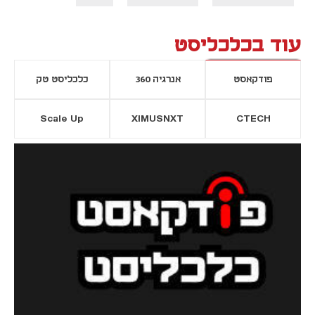
עוד בכלכליסט
פודקאסט
אנרגיה 360
כלכליסט טק
Scale Up
XIMUSNXT
CTECH
יסייה חדשה
נפתח בכרטיסייה חדשה