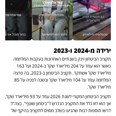
טכנולוגיה זה לא רק בהייטק: גם תעשיית המזון הישראלית מאמצת כלי AI, אוטומציה וניתוח דאטה בזמן אמת
חינוך הוא המשישמה של החיים שלי - V
בתור מנכל אני מקבל מאות הח
ירידה מ-2024 ו-2023 
תקציב הביטחון זינק בשנתיים האחרונות בעקבות המלחמה 
כאשר הוא עמד על 204 מיליארד שקל ב-2024 ועל 163 
מיליארד שקל אשתקד. תקציב הביטחון ב-2023, בה פרצה 
המלחמה עמד על 104 מיליארד שקל ובשנה לפניה על 85 
מיליארד שקל. 
תקציב הביטחון המקורי לשנת 2026 עמד על 93 מיליארד שקל, 
אך הוא לא כלל את התקציב הנדרש ל"ביטחון שוטף". בצה"ל 
דרשו תוספות רבות שהגיעו בשלב מסוים לתקציב בהיקף של 