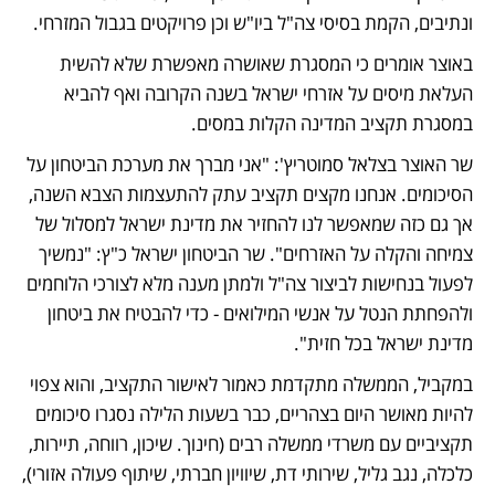
ונתיבים, הקמת בסיסי צה"ל ביו"ש וכן פרויקטים בגבול המזרחי.
באוצר אומרים כי המסגרת שאושרה מאפשרת שלא להשית 
העלאת מיסים על אזרחי ישראל בשנה הקרובה ואף להביא 
במסגרת תקציב המדינה הקלות במסים.
שר האוצר בצלאל סמוטריץ': "אני מברך את מערכת הביטחון על 
הסיכומים. אנחנו מקצים תקציב עתק להתעצמות הצבא השנה, 
אך גם כזה שמאפשר לנו להחזיר את מדינת ישראל למסלול של 
צמיחה והקלה על האזרחים". שר הביטחון ישראל כ"ץ: "נמשיך 
לפעול בנחישות לביצור צה"ל ולמתן מענה מלא לצורכי הלוחמים 
ולהפחתת הנטל על אנשי המילואים - כדי להבטיח את ביטחון 
מדינת ישראל בכל חזית".
במקביל, הממשלה מתקדמת כאמור לאישור התקציב, והוא צפוי 
להיות מאושר היום בצהריים, כבר בשעות הלילה נסגרו סיכומים 
תקציביים עם משרדי ממשלה רבים (חינוך. שיכון, רווחה, תיירות, 
כלכלה, נגב גליל, שירותי דת, שיוויון חברתי, שיתוף פעולה אזורי), 