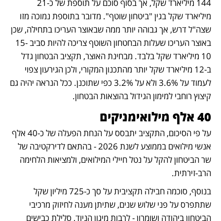
144 מיליארד שקל, אך בסוף סוכם על תוספת של כ-21 
מיליארד שקל בגין "ביטחון שוטף". מדובר בתוספת נמוכה מזו 
שצה"ל דרש, אך גבוהה יותר ממה שבאוצר העריכו בתחילה, שכן 
באוצר העריכו שעלות הבחטחון השוטף צריכה להיות סביב 15-
10 מיליארד שקל בלבד. מבחינת האוצר, תקציב הבטחון גדל 
ב-12 מיליארד שקל יותר מהתכנון המקורי, ולכן הגירעון צפוי 
לעמוד על 3.6% ולא על 3.2% כפי שתוכנן. ככל הנראה יהיה גם 
קיצוץ רוחבי למימון הגידול בהוצאות הבטחון.
40 אלף מילואימניקים
על פי הסיכום, התקציב יתבסס על הנחת הפעלה של כ-40 אלף 
אנשי מילואים בממוצע לשנת 2026 - בהתאם לדירקטיבה של 
שר הביטחון להקל על נטל חיילי המילואים, ולמציאות הלחימה 
הרב-זירתית.
בנוסף, סוכמה חבילה תקציבית על סך כ-725 מיליון שקל 
שתתפרס על פני שלוש שנים, שתיתן מענה לחיזוק מרכיבי 
הביטחון ביהודה ושומרון - לרבות מיגון הניוד, סלילת כבישים 