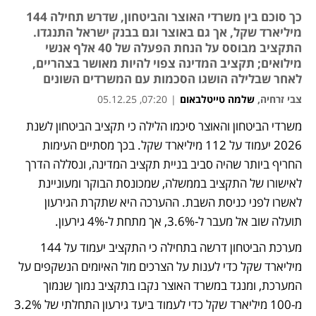
כך סוכם בין משרדי האוצר והביטחון, שדרש תחילה 144
מיליארד שקל, אך גם באוצר וגם בבנק ישראל התנגדו.
התקציב מבוסס על הנחת הפעלה של 40 אלף אנשי
מילואים; תקציב המדינה צפוי להיות מאושר בצהריים,
לאחר שבלילה הושגו הסכמות עם המשרדים השונים
צבי זרחיה
,
שלמה טייטלבאום
|
07:20, 05.12.25
משרדי הביטחון והאוצר סיכמו הלילה כי תקציב הביטחון לשנת 
נפתח בכרטיסייה חדשה
נפתח בכרטיסייה חדשה
2026 יעמוד על 112 מיליארד שקל. בכך מסתיים העימות 
החריף ביותר שהיה סביב בניית תקציב המדינה, ונסללה הדרך 
לאישורו של התקציב בממשלה, שמכונסת הבוקר ומעוניינת 
לאשרו לפני כניסת השבת. ההערכה היא שתקרת הגירעון 
תועלה שוב אל מעבר ל-3.6%, אך מתחת ל-4% גירעון.
מערכת הביטחון דרשה בתחילה כי התקציב יעמוד על 144 
מיליארד שקל כדי לענות על הצרכים מול האיומים הנשקפים על 
המערכת, ומנגד במשרד האוצר נקבו בתקציב נמוך שנמוך 
מ-100 מיליארד שקל כדי לעמוד ביעד גירעון התחלתי של 3.2% 