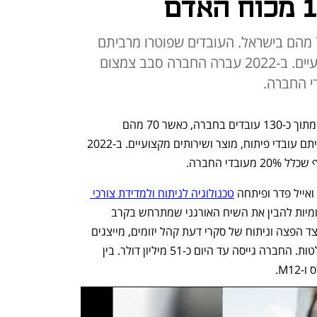
בחברה מועסקים 130 עובדים, 70 מהם בישראל. העובדים שפוטרו מרביתם
עובדי פיתוח, מוצר ושירותים מקצועיים. ב-2022 עברה החברה סבב צמצום
חברת Zencity מפטרת כ-15-20 עובדים מתוך כ-130 עובדים בחברה, כאשר 70 מהם 
מועסקים בישראל. העובדים שפוטרו מרביתם עובדי פיתוח, מוצר ושירותים מקצועיים. ב-2022 
די החברה.
טכנולוגיה לניתוח ולמדידת צורכי 
 בערים כדי לאפשר לרשויות מקומיות להבין את השיח האורגני שמתרחש בקרב 
התושבים ולהציף נושאים קריטיים. זאת לצד הפצה וניתוח של סקרי דעת קהל יזומים, מייצגים 
ומהירים במטרה לייעל תהליכי קבלת החלטות. החברה גייסה עד היום כ-51 מיליון דולר. בין 