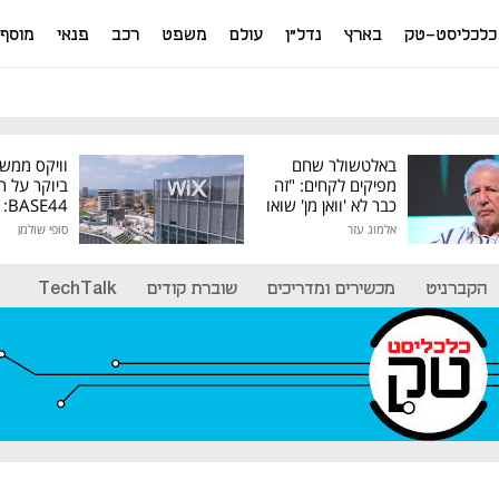
כלכליסט-טק
בארץ
נדל"ן
עולם
משפט
רכב
פנאי
מוסף
באלטשולר שחם
וויקס ממש
מפיקים לקחים: "זה
ביוקר על ר
כבר לא 'וואן מן' שואו
44
של גילעד"
אלמוג עזר
סופי שולמן
מיליון דולר
הקברניט
מכשירים ומדריכים
שוברת קודים
TechTalk