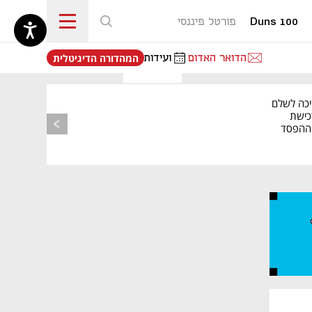
Duns 100
פורטל פיננסי
נפתח בכרטיסייה חדשה
הדואר האדום
ועידות
המהדורה הדיגיטלית
יכה לשלם
כישת
BASE: ההפסד
הרבעוני זינק ל-76