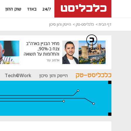
24/7
באזז
שוק ההון
דף הבית
כלכליסט-טק
הייטק והון סיכון
מחיר הבניין בארה"ב
צנח ב-90%,
כלכליסט
דיגיטל
והחלומות על תשואה
גבוהה התנפצו
אלמוג עזר
כלכליסט-טק
הייטק והון סיכון
Tech@Work