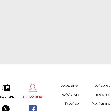
התכוננו לשלב הבא בצמיחה שלכם!
You're NXT
פוטו כלכליסט
ועידות כלכליסט
המרת מט"ח
מוסף כלכליסט
שרות לקוחות
מינוי לעית
עמוד מט"ח כללי
כלכליסט TV