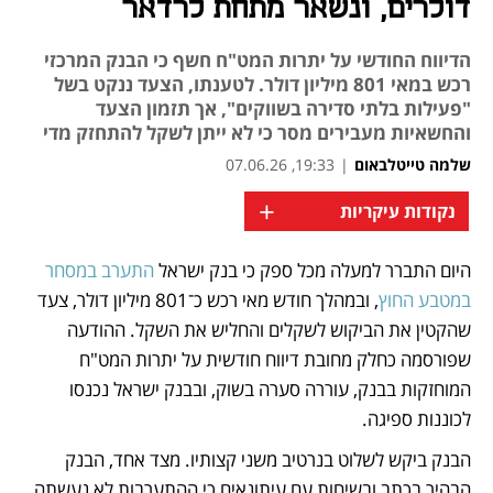
דולרים, ונשאר מתחת לרדאר
הדיווח החודשי על יתרות המט"ח חשף כי הבנק המרכזי
רכש במאי 801 מיליון דולר. לטענתו, הצעד ננקט בשל
"פעילות בלתי סדירה בשווקים", אך תזמון הצעד
והחשאיות מעבירים מסר כי לא ייתן לשקל להתחזק מדי
שלמה טייטלבאום
|
19:33, 07.06.26
+
נקודות עיקריות
היום התברר למעלה מכל ספק כי בנק ישראל 
התערב במסחר 
נפתח בכרטיסייה חדשה
נפתח בכרטיסייה חדשה
נפתח בכרטיסייה חדשה
במטבע החוץ
, ובמהלך חודש מאי רכש כ־801 מיליון דולר, צעד 
שהקטין את הביקוש לשקלים והחליש את השקל. ההודעה 
שפורסמה כחלק מחובת דיווח חודשית על יתרות המט"ח 
המוחזקות בבנק, עוררה סערה בשוק, ובבנק ישראל נכנסו 
לכוננות ספיגה. 
הבנק ביקש לשלוט בנרטיב משני קצותיו. מצד אחד, הבנק 
הבהיר בכתב ובשיחות עם עיתונאים כי ההתערבות לא נעשתה 