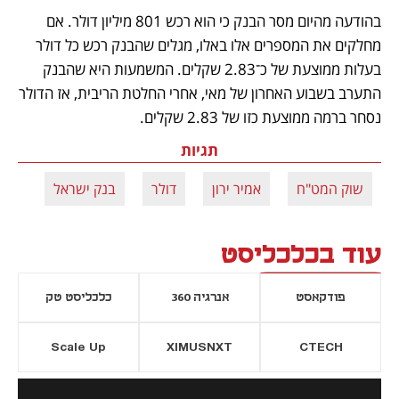
בהודעה מהיום מסר הבנק כי הוא רכש 801 מיליון דולר. אם 
מחלקים את המספרים אלו באלו, מגלים שהבנק רכש כל דולר 
בעלות ממוצעת של כ־2.83 שקלים. המשמעות היא שהבנק 
התערב בשבוע האחרון של מאי, אחרי החלטת הריבית, אז הדולר 
נסחר ברמה ממוצעת כזו של 2.83 שקלים.
תגיות
שוק המט"ח
אמיר ירון
דולר
בנק ישראל
עוד בכלכליסט
פודקאסט
אנרגיה 360
כלכליסט טק
Scale Up
XIMUSNXT
CTECH
יסייה חדשה
נפתח בכרטיסייה חדשה