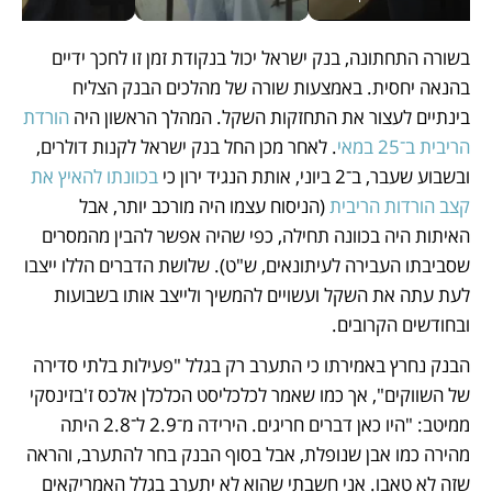
בשורה התחתונה, בנק ישראל יכול בנקודת זמן זו לחכך ידיים 
בהנאה יחסית. באמצעות שורה של מהלכים הבנק הצליח 
בינתיים לעצור את התחזקות השקל. המהלך הראשון היה 
הורדת 
הריבית ב־25 במאי
. לאחר מכן החל בנק ישראל לקנות דולרים, 
ובשבוע שעבר, ב־2 ביוני, אותת הנגיד ירון כי 
בכוונתו להאיץ את 
קצב הורדות הריבית
 (הניסוח עצמו היה מורכב יותר, אבל 
האיתות היה בכוונה תחילה, כפי שהיה אפשר להבין מהמסרים 
שסביבתו העבירה לעיתונאים, ש"ט). שלושת הדברים הללו ייצבו 
לעת עתה את השקל ועשויים להמשיך ולייצב אותו בשבועות 
ובחודשים הקרובים. 
הבנק נחרץ באמירתו כי התערב רק בגלל "פעילות בלתי סדירה 
של השווקים", אך כמו שאמר לכלכליסט הכלכלן אלכס ז'בזינסקי 
ממיטב: "היו כאן דברים חריגים. הירידה מ־2.9 ל־2.8 היתה 
מהירה כמו אבן שנופלת, אבל בסוף הבנק בחר להתערב, והראה 
שזה לא טאבו. אני חשבתי שהוא לא יתערב בגלל האמריקאים 