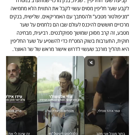
“קביעת שער החליפין”. שנית, בנק מרכזי שמתערב במטרה 
לקבע שער חליפין מסוים עשוי לקבל את התווית הלא מחמיאה 
“מניפולטור מטבע” ולהסתבך עם האמריקאים. שלישית, בנקים 
מרכזיים חוששים להיכנס לעולם שבו הם נלחמים על שער 
מטבע, זה קרב מסוכן שמושך ספוקלנטים. רביעית, מבחינה 
חוקית, התערבות בשוק המט"ח כדי להשפיע על שער החליפין 
היא תהליך מורכב שעשוי לדרוש אישור מראש של שר האוצר. 
בתור מנכל אני מקבל מאות החלטות ביום, וה- Galaxy Z Fold8 Ultra עוזר לי לחתוך אותן מהר יותר_v
כלכליסט דיגיטל "חינוך הוא המשימה של החיים שלי"_v
זה שינה לי את החיים: 