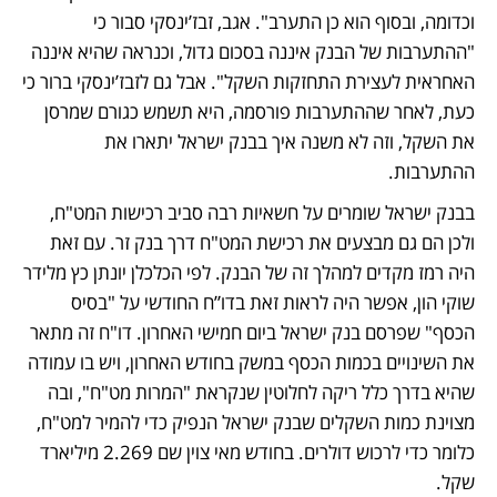
וכדומה, ובסוף הוא כן התערב". אגב, זבז’ינסקי סבור כי 
"ההתערבות של הבנק איננה בסכום גדול, וכנראה שהיא איננה 
האחראית לעצירת התחזקות השקל". אבל גם לזבז’ינסקי ברור כי 
כעת, לאחר שההתערבות פורסמה, היא תשמש כגורם שמרסן 
את השקל, וזה לא משנה איך בבנק ישראל יתארו את 
ההתערבות. 
בבנק ישראל שומרים על חשאיות רבה סביב רכישות המט"ח, 
ולכן הם גם מבצעים את רכישת המט"ח דרך בנק זר. עם זאת 
היה רמז מקדים למהלך זה של הבנק. לפי הכלכלן יונתן כץ מלידר 
שוקי הון, אפשר היה לראות זאת בדו”ח החודשי על "בסיס 
הכסף" שפרסם בנק ישראל ביום חמישי האחרון. דו"ח זה מתאר 
את השינויים בכמות הכסף במשק בחודש האחרון, ויש בו עמודה 
שהיא בדרך כלל ריקה לחלוטין שנקראת "המרות מט"ח", ובה 
מצוינת כמות השקלים שבנק ישראל הנפיק כדי להמיר למט"ח, 
כלומר כדי לרכוש דולרים. בחודש מאי צוין שם 2.269 מיליארד 
שקל. 