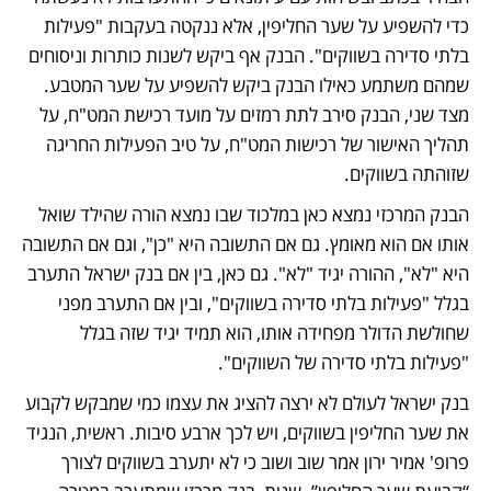
כדי להשפיע על שער החליפין, אלא ננקטה בעקבות "פעילות 
בלתי סדירה בשווקים". הבנק אף ביקש לשנות כותרות וניסוחים 
שמהם משתמע כאילו הבנק ביקש להשפיע על שער המטבע. 
מצד שני, הבנק סירב לתת רמזים על מועד רכישת המט"ח, על 
תהליך האישור של רכישות המט"ח, על טיב הפעילות החריגה 
שזוהתה בשווקים. 
הבנק המרכזי נמצא כאן במלכוד שבו נמצא הורה שהילד שואל 
אותו אם הוא מאומץ. גם אם התשובה היא "כן", וגם אם התשובה 
היא "לא", ההורה יגיד "לא". גם כאן, בין אם בנק ישראל התערב 
בגלל "פעילות בלתי סדירה בשווקים", ובין אם התערב מפני 
שחולשת הדולר מפחידה אותו, הוא תמיד יגיד שזה בגלל 
"פעילות בלתי סדירה של השווקים". 
בנק ישראל לעולם לא ירצה להציג את עצמו כמי שמבקש לקבוע 
את שער החליפין בשווקים, ויש לכך ארבע סיבות. ראשית, הנגיד 
פרופ' אמיר ירון אמר שוב ושוב כי לא יתערב בשווקים לצורך 