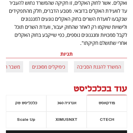
ואקלים. אשר לחוק האקלים, זו חקיקה שהמשרד נחוש להעביר 
עד לוועידת האקלים בדובאי. מטבע הדברים, חלק מהתפקידים 
שנקבעו לוועדת השרים בחוק האקלים נוגעים למנגנונים 
ולישויות שיוקמו רק לאחר שהחוק יעבור, וועדת השרים תוכל 
לקבל סמכויות ומנגנונים נוספים, כפי שייקבע בחוק האקלים 
אחרי שתושלם חקיקתו".
תגיות
המשרד להגנת הסביבה
כימיקלים מסוכנים
משבר האקל
עוד בכלכליסט
פודקאסט
אנרגיה 360
כלכליסט טק
Scale Up
XIMUSNXT
CTECH
יסייה חדשה
נפתח בכרטיסייה חדשה