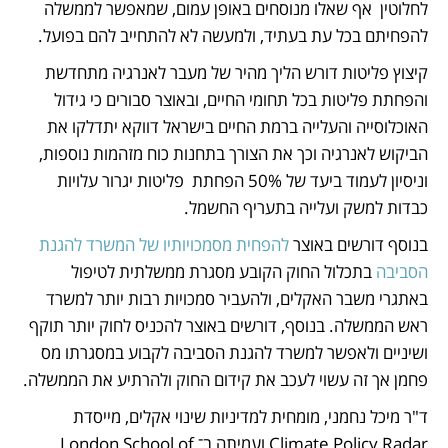
לחלוטין  אף שאלו מנוסחים באופן עמום, שמאפשר לממשלה 
להפחיתם בכל עת בעתיד, ולמעשה לא להתחייב להם בפועל.
קיצוץ פליטות דורש הליך מהיר של מעבר לאנרגיה מתחדשת 
והפחתת פליטות בכל תחומי החיים, ובאוצר סבורים כי גידול 
האוכלוסייה והעלייה ברמת החיים בישראל דווקא יתדלקו את 
הביקוש לאנרגיה וכך את הצורך בתחנות כוח מזהמות נוספות, 
וניסיון לעמוד ביעד של 50% הפחתת  פליטות יגרור עלויות 
כבדות למשק ועלייה בתעריף החשמל. 
בנוסף דורשים באוצר 
להפחית מסמכויותיו של המשרד להגנת 
הסביבה
 בתכלול החוק הקובע מסגרת ממשלתית לטיפול 
באתגרי משבר האקלים, ולהעביר סמכויות רבות יותר למשרד 
ראש הממשלה. בנוסף, דורשים באוצר להכניס לחוק יותר תוקף 
ושיניים ולאפשר למשרד להגנת הסביבה לקבוע במסגרתו מס 
פחמן אך זה עשוי לעכב את קידום החוק ולהרתיע את הממשלה. 
ד"ר מיכל נחמני, מומחית למדיניות שינוי אקלים, מייסדת 
Climate Policy Radar ועמיתה ב־London School of 