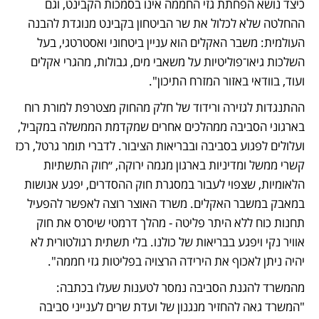
כיצד נושא הפחתת גזי החממה אינו בסמכות הקבינט, וגם 
ההחלטה שלא לכלול את שר הביטחון בקבינט מנוגדת להבנה 
העולמית: משבר האקלים הוא עניין ביטחוני ואסטרטגי, בעל 
השלכות גיאו־פוליטיות על משאבי מים, גבולות, מהגרי אקלים 
ועוד, בוודאי באזור המזרח התיכון".  
ההתנגדות לגזירה ורידוד של חלק מהחוק מצטרפת למורת רוח 
בארגוני הסביבה ממהלכים אחרים שמקדמת הממשלה במקביל, 
ועלולים לפגוע בסביבה ובבריאות הציבור. לדברי תומר גרטל, רכז 
קשרי ממשל ומדיניות בארגון מגמה ירוקה, ״חוק התשתיות 
הלאומיות, שצפוי לעבור במסגרת חוק ההסדרים, יפגע אנושות 
במאבק במשבר האקלים. משרד האוצר רוצה לאפשר להפעיל 
תחנות כוח ללא היתר פליטה - מהלך דרמטי שיסרס את חוק 
אוויר נקי ויפגע בבריאות של כולנו. בלי תשתית רגולטורית לא 
יהיה ניתן לאכוף את הירידה הרצויה בפליטות גזי חממה".
מהמשרד להגנת הסביבה נמסר לטענות שעלו בכתבה: 
"המשרד גאה להחזיר מנגנון של ועדת שרים לענייני סביבה 