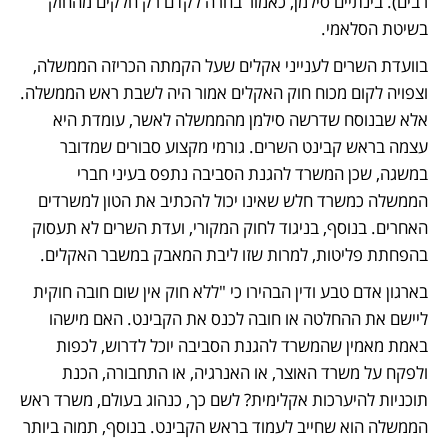
רבים). בינתיים סילמן, כאמור בחרה לקדם רק חלקים מהחוק 
בשיטת הסלאמי.
בוועדת השרים לענייני אקלים שעל הקמתה הכריזה הממשלה, 
וצפויה לקום מכוח חוק האקלים אמור היה לשבת ראש הממשלה. 
אלא שבנוסח שדרשה סילמן מהממשלה לאשר, עומדת היא 
עצמה בראש קבינט השרים. גורמי מקצוע סבורים שמדובר 
במשגה, שכן המשרד להגנת הסביבה נתפס בעיני חברי 
הממשלה כמשרד חלש שאינו יכול להכתיב את הטון למשרדים 
האחרים. בנוסף, בניגוד לחוק המקורי, ועדת השרים לא תעסוק 
בהפחתת פליטות, למרות שזו ליבת המאבק במשבר האקלים. 
בארגון אדם טבע ודין הבהירו כי "ללא חוק אין שום חובה חוקית 
ליישם את ההחלטה או חובה לכנס את הקבינט. האם מישהו 
באמת מאמין שהמשרד להגנת הסביבה יוכל לדרוש, לכפות 
ולפקח על משרד האוצר, או האנרגיה, או התחבורה, הכנת 
תוכניות להיערכות אקלימית? לשם כך, כנהוג בעולם, משרד ראש 
הממשלה הוא שחייב לעמוד בראש הקבינט. בנוסף, תמוה ביותר 