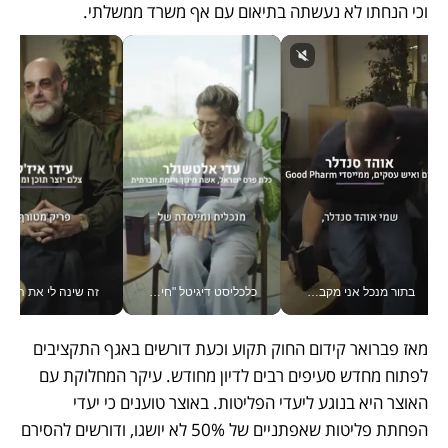
וכי הנחתו לא נעשתה בתיאום עם אף משרד ממשלתי. 
בתור מנכל אני מקבל מאות החלטות ביום, וה- Galaxy Z Fold8 Ultra עוזר לי לחתוך אותן מהר יותר_v
כלכליסט דיגיטל "חינוך הוא המשימה של החיים שלי"_v
זה שינה לי את החיים: 
מאז פברואר קידום החוק תקוע וכעת דורשים באגף התקציבים 
לפתוח מחדש סעיפים רבים לדיון מחודש. עיקר המחלוקת עם 
האוצר היא בנוגע ליעדי הפליטות. באוצר טוענים כי יעדי 
הפחתת פליטות שאפתניים של 50% לא יושגו, ודורשים להסירם 