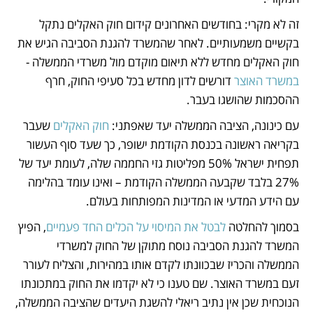
זה לא מקרי: בחודשים האחרונים קידום חוק האקלים נתקל 
בקשיים משמעותיים. לאחר שהמשרד להגנת הסביבה הגיש את 
חוק האקלים מחדש ללא תיאום מוקדם מול משרדי הממשלה - 
במשרד האוצר
 דורשים לדון מחדש בכל סעיפי החוק, חרף 
ההסכמות שהושגו בעבר. 
עם כינונה, הציבה הממשלה יעד שאפתני: 
חוק האקלים
 שעבר 
בקריאה ראשונה בכנסת הקודמת ישופר, כך שעד סוף העשור 
תפחית ישראל 50% מפליטות גזי החממה שלה, לעומת יעד של 
27% בלבד שקבעה הממשלה הקודמת – ואינו עומד בהלימה 
עם הידע המדעי או המדינות המפותחות בעולם. 
בסמוך להחלטה 
לבטל את המיסוי על הכלים החד פעמיים
, הפיץ 
המשרד להגנת הסביבה נוסח מתוקן של החוק למשרדי 
הממשלה והכריז שבכוונתו לקדם אותו במהירות, והצליח לעורר 
זעם במשרד האוצר. שם טענו כי לא יקדמו את החוק במתכונתו 
הנוכחית שכן אין נתיב ריאלי להשגת היעדים שהציבה הממשלה, 