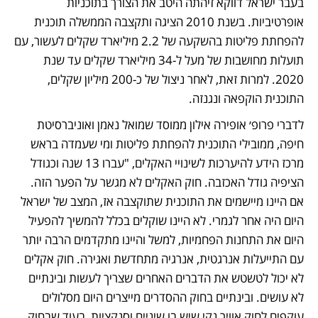
בעבר ישראל דווקא זיהתה היטב את הצורך בתוכניות 
אופרטיביות. בשנת 2010 הציגה ותקצבה הממשלה תוכנית 
להפחתת פליטות בהשקעה של 2.2 מיליארד שקלים לעשור, עם 
תועלות מחושבות של מעל ל-34 מיליארד שקלים עד שנת 
2020. למרות זאת, לאחר ניצול של כ-200 מיליון שקלים, 
התוכנית הוקפאה ונגנזה. 
לדברי פרופ׳ אופירה אילון ממוסד שמואל נאמן ואוניברסיטת 
חיפה, ממובילי התוכנית להפחתת פליטות ומי שעמדה בראש 
מרכז הידע להיערכות לשינויי האקלים, "עברו 13 שנה וכגודל 
הציפיה גודל האכזבה. חוק האקלים לא מגשר על הפער הזה. 
אם היינו מיישמים את התוכנית שתוקצבה אז, המצב של ישראל 
היום היה אחר לגמרי. לא היינו שוקלים בכלל להמשיך להפעיל 
היום את התחנות הפחמיות, למשל והיינו מתקדמים הרבה יותר 
עם התייעלות אנרגטית, אנרגיה מתחדשת ואגירה. חוק אקלים 
לא יכול לטשטש את הדברים האחרים שצריך לעשות ובינתיים 
לא עושים. ובינתיים בחוק ההסדרים מייצרים היום מסלולים 
עוקפים לחוק אוויר נקי שיש בו שיניים וסנקציות, בעוד שבחוק 