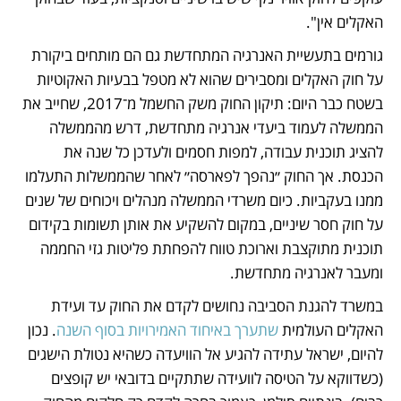
האקלים אין".
גורמים בתעשיית האנרגיה המתחדשת גם הם מותחים ביקורת 
על חוק האקלים ומסבירים שהוא לא מטפל בבעיות האקוטיות 
בשטח כבר היום: תיקון החוק משק החשמל מ־2017, שחייב את 
הממשלה לעמוד ביעדי אנרגיה מתחדשת, דרש מהממשלה 
להציג תוכנית עבודה, למפות חסמים ולעדכן כל שנה את 
הכנסת. אך החוק ״נהפך לפארסה״ לאחר שהממשלות התעלמו 
ממנו בעקביות. כיום משרדי הממשלה מנהלים ויכוחים של שנים 
על חוק חסר שיניים, במקום להשקיע את אותן תשומות בקידום 
תוכנית מתוקצבת וארוכת טווח להפחתת פליטות גזי החממה 
ומעבר לאנרגיה מתחדשת. 
במשרד להגנת הסביבה נחושים לקדם את החוק עד ועידת 
האקלים העולמית 
שתערך באיחוד האמירויות בסוף השנה
. נכון 
להיום, ישראל עתידה להגיע אל הוויעדה כשהיא נטולת הישגים 
(כשדווקא על הטיסה לוועידה שתתקיים בדובאי יש קופצים 