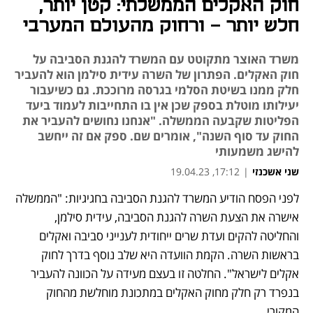
חוק האקלים הממשלתי: קטן יותר,
חלש יותר - ורחוק מהעולם המערבי
משרד האוצר מתקוטט עם המשרד להגנת הסביבה על
חוק האקלים. הפתרון של השרה עידית סילמן הוא להעביר
חלק ממנו בשיטת הסלמי בגרסה מרוככת. גם כשיעבור
יעילותו מוטלת בספק שכן אין בו התחייבות לעמוד ביעד
הפליטות שקבעה הממשלה. "אנחנו נחושים להעביר את
החוק עד סוף השנה", אומרים שם. ספק אם זה ייחשב
להישג משמעותי
שני אשכנזי
|
17:12, 19.04.23
מאמר קניות
לפני הפסח הודיע המשרד להגנת הסביבה בחגיגיות: "הממשלה 
נפתח בכרטיסייה חדשה
נפתח בכרטיסייה חדשה
נפתח בכרטיסייה חדשה
נפתח בכרטיסייה חדשה
אישרה את הצעת השרה להגנת הסביבה, עידית סילמן, 
והחליטה להקים ועדת שרים ייחודית לענייני סביבה ואקלים 
בראשות השרה. הקמת הוועדה היא שלב נוסף בדרך לחוק 
אקלים לישראל". החלטה זו בעצם מעידה על הכוונה להעביר 
בנפרד רק חלק מחוק האקלים במתכונת מוחלשת מהחוק 
המקורי. 