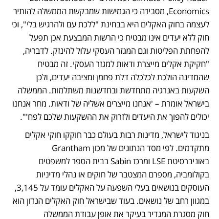
Economics, מסבירה כי הגמישות שמבקשת הממשלה להותיר 
לעצמה בחוק האקלים היא בבחינת "ללכת עם ולהרגיש בלי", וכי 
חוק ללא יעדים אינו מבטיח כי הרשות המבצעת אכן תפעל 
להפחתת הפליטות וגם המגזר העסקי עלול להינזק. לדבריה, 
"חקיקת אקלים מייצרת ודאות למגזר העסקי. זה מבטיח 
שהמדינה הולכת לכלכלה דלת פחמן ומציבה יעדים, ולכן 
השקעות באנרגיה מתחדשת ובחדשנות משתלמות. הממשלה 
בישראל אומרת – 'אנחנו מייצרים אשליה של ודאות. מחר אנחנו 
יכולים להפוך את היעדים ולזרוק את ההשקעות שלכם לפח'". 
בניגוד לישראל, מדינות רבות בעולם כבר חוקקו חוקי אקלים 
מתקדמים. לפי מסד הנתונים של מכון Grantham 
באוניברסיטת LSE ומרכז Sabin בבית הספר למשפטים 
בקולומביה, מספרם המצטבר של חוקים או נהלי מדיניות 
העוסקים בנושאים בעלי השפעה על האקלים עומד על 3,145, 
במגוון רחב של נושאים. בעוד שבישראל חוק האקלים הנדון הוא 
חוק מסגרת המגדיר בעיקר את אופן עבודת הממשלה 