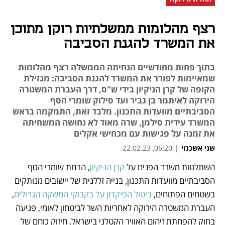
רצף מהלומות ממשלתיות רוקן מתוכן
את המשרד להגנת הסביבה
בתוך פחות מחודשיים הנחיתה הממשלה רצף מהלומות
שמאיימות לפורר את המשרד להגנת הסביבה: מגזילת
הקופה של קרן הניקיון בידי ש"ס, דרך העברת המשטרה
הירוקה לאיתמר בן גביר ועד סילוק שומרי הסף
הסביבתיים מוועדות התכנון. מלבד זאת, התמקמה בראש
המשרד עידית סילמן, שרה מאוד לא נחושה המשחיתה
את זמנה על פגישות עם מכחישי אקלים
שני אשכנזי
|
06:20, 22.02.23
השתלטות משרד הפנים על 
קרן הניקיון
, הדחת שומרי הסף 
נפתח בכרטיסייה חדשה
נפתח בכרטיסייה חדשה
נפתח בכרטיסייה חדשה
נפתח בכרטיסייה חדשה
נפתח בכרטיסייה חדשה
נפתח בכרטיסייה חדשה
נפתח בכרטיסייה חדשה
נפתח בכרטיסייה חדשה
הסביבתיים מוועדות התכנון, בנייה זללנית של יישובים מנותקים 
בשטחים הפתוחים, 
ביטול הפיקדון על בקבוקי המשקה הגדולים
, 
העברת המשטרה הירוקה לאחריות השר לביטחון לאומי, פגיעה 
בחוק להפחתת זיהום האוויר הקטלני בישראל, חיזוק כוחם של 