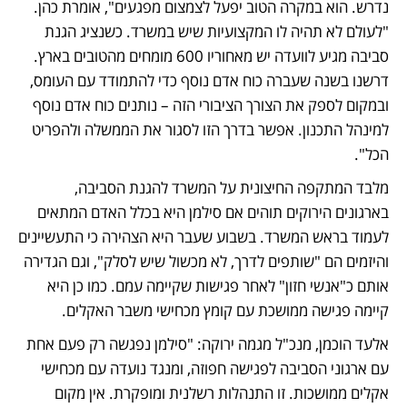
נדרש. הוא במקרה הטוב יפעל לצמצום מפגעים", אומרת כהן. 
"לעולם לא תהיה לו המקצועיות שיש במשרד. כשנציג הגנת 
סביבה מגיע לוועדה יש מאחוריו 600 מומחים מהטובים בארץ. 
דרשנו בשנה שעברה כוח אדם נוסף כדי להתמודד עם העומס, 
ובמקום לספק את הצורך הציבורי הזה – נותנים כוח אדם נוסף 
למינהל התכנון. אפשר בדרך הזו לסגור את הממשלה ולהפריט 
הכל".
מלבד המתקפה החיצונית על המשרד להגנת הסביבה, 
בארגונים הירוקים תוהים אם סילמן היא בכלל האדם המתאים 
לעמוד בראש המשרד. בשבוע שעבר היא הצהירה כי התעשיינים 
והיזמים הם "שותפים לדרך, לא מכשול שיש לסלק", וגם הגדירה 
אותם כ"אנשי חזון" לאחר פגישות שקיימה עמם. כמו כן היא 
קיימה פגישה ממושכת עם קומץ מכחישי משבר האקלים.
אלעד הוכמן, מנכ"ל מגמה ירוקה: "סילמן נפגשה רק פעם אחת 
עם ארגוני הסביבה לפגישה חפוזה, ומנגד נועדה עם מכחישי 
אקלים ממושכות. זו התנהלות רשלנית ומופקרת. אין מקום 