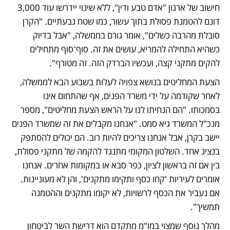
חישוב של ארגון "אדם טבע ודין", ללא שינוי יידרשו עוד 3,000 
דונם להטמנת פסולת בתוך עשור, כמו שטח גבעתיים. "הקרן 
סובלת מהרבה כשלים", אומר גורם בממשלה, "אבל בדיוק 
כשהיא התחילה להמריא, עושים את זה. סוף־סוף מתחילים 
להקים מתקני קצה, ועכשיו הברדק הזה. זה מטורף". 
הצעת המחליטים בנושא צפויה לעלות בשבוע הבא לממשלה, 
לאחר שקודמה על ידי משרד הפנים, אף שהתחום אינו 
בסמכותו. "הם הנחיתו לנו על הראש הצעת מחליטים", מספר 
מנכ"ל המשרד גיא סמט. "אנחנו מקבלים את זה שמשרד הפנים 
יישב בקרן, אבל אנחנו צריכים להיות רוב. הם יכולים להסתפק 
בנציג אחד. השלטון המקומי מתנגד להקמה של מתקני פסולת, 
בין אם זה בראשון לציון, כפר סבא או במקומות אחרים. אנחנו 
אומרים לעיריות 'קחו כסף ותקימו מתקנים', והן לא מעוניינות. 
אם נעביר את הכסף לרשויות, לא יקומו מתקנים וההטמנה 
תמשיך".
מהלך נוסף שמצוי במו"מ מתקדם הוא דרישת השר לביטחון 