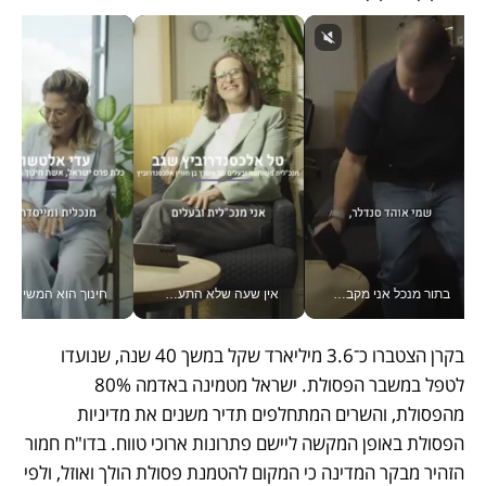
בתור מנכל אני מקבל מאות החלטות ביום, וה- Galaxy Z Fold8 Ultra עוזר לי לחתוך אותן מהר יותר_v
אין שעה שלא התעסקתי במשבר - טל אלכסנדרוביץ’ שגב מנהלת משברים תקשורתיים מכל מקום עם ה- Galaxy Z Fold8 Ultra שלה_v
חינוך הוא המש
בקרן הצטברו כ־3.6 מיליארד שקל במשך 40 שנה, שנועדו 
לטפל במשבר הפסולת. ישראל מטמינה באדמה 80% 
מהפסולת, והשרים המתחלפים תדיר משנים את מדיניות 
הפסולת באופן המקשה ליישם פתרונות ארוכי טווח. בדו"ח חמור 
הזהיר מבקר המדינה כי המקום להטמנת פסולת הולך ואוזל, ולפי 