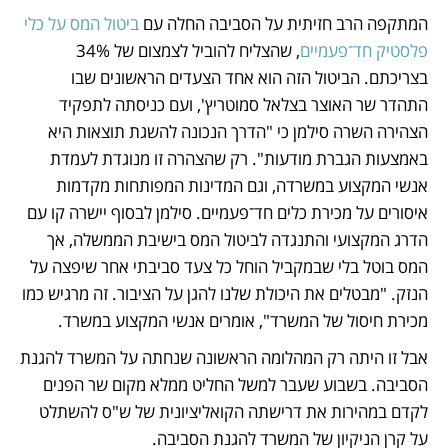
המתקפה הרב חזיתית על הסביבה החלה עם 
ביטול המס על כלי 
פלסטיק חד־פעמיים
, שהצליח להוביל לצמצום של 34% 
בצריכתם. הביטול הזה הוא אחד הצעדים הראשונים שבו 
התהדר שר האוצר בצלאל סמוטריץ', ועם כניסתה לתפקיד 
הצהירה השרה סילמן כי "הדרך הנכונה להשגת תוצאות היא 
באמצעות הגברת מודעות". רק שהצהרה זו מנוגדת לעמדת 
אנשי המקצוע במשרדה, וגם המדינות המפותחות מקדמות 
איסורים על מכירת כלים חד־פעמיים. סילמן לבסוף יישרה קו עם 
הדרג המקצועי והתנגדה לביטול המס בישיבת הממשלה, אך 
המס בוטל בלי שבמקביל הוחל כל צעד סביבתי אחר שיפצה על 
הנזק. "מבטלים את היכולת שלנו להגן על הציבור. זה מרגיש כמו 
מכירת חיסול של המשרד", אומרים אנשי המקצוע במשרד. 
אבל זו היתה רק המהלומה הראשונה שנחתה על המשרד להגנת 
הסביבה. בשבוע שעבר למשל החליט ממלא מקום שר הפנים 
לקדם במהירות את דרישתה הקואליציונית של ש"ס להשתלט 
על קרן הניקיון של המשרד להגנת הסביבה. 