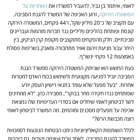
לאומי, איתמר בן גביר, להעביר למשרדו את 
האחריות על 
המשטרה הירוקה
, זרוע האכיפה של המשרד להגנת הסביבה. 
עם תקציב של כ־20 מיליון שקל, ו־44 פקחים, המשטרה הירוקה 
קונסת ופותחת בהליכים פליליים נגד חברות מזהמות ועבריינים 
סביבתיים. חלק מהפקחים מתוקצבים מקופת קרן הניקיון, בין 
היתר עבור מניעת זיהום אוויר מתחבורה ומאבק בשריפות פסולת 
באמצעות 12 פקחי ינשו"ף. 
כעת החשש הוא שניתוק המשטרה הירוקה ממשרד הגנת 
הסביבה יוביל לפגיעה מקצועית ולשימוש בכוח האדם למטרות 
אחרות. "בעל מפעל שלא עומד בתנאי רישיון העסק יודע 
שפותחים נגדו חקירה מחר בבוקר", מסבירה כהן. "לא ממתינים 
לשר לביטחון לאומי שיחליט אם בסדרי העדיפויות שלו נמצאת 
אכיפה על מפעלים מסכנים ומזהמים. מה המשרד לביטחון לאומי 
רוצה מכבשת הרש?"
לכלל השותפות הקואליציוניות ניתנו הבטחות הנוגעות לסמכויות 
המשרד להגנת הסביבה. לאחר ש"ס ועוצמה יהודית, גם ביהדות 