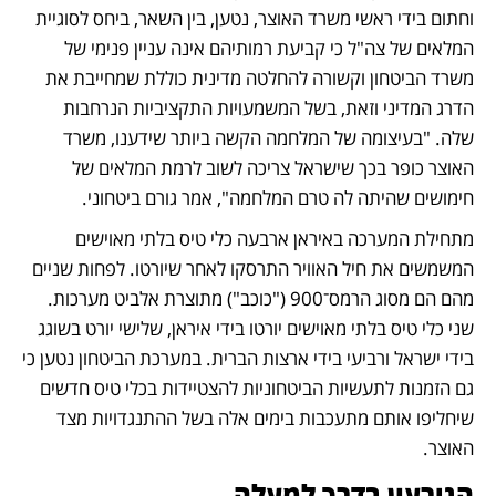
וחתום בידי ראשי משרד האוצר, נטען, בין השאר, ביחס לסוגיית 
המלאים של צה"ל כי קביעת רמותיהם אינה עניין פנימי של 
משרד הביטחון וקשורה להחלטה מדינית כוללת שמחייבת את 
הדרג המדיני וזאת, בשל המשמעויות התקציביות הנרחבות 
שלה. "בעיצומה של המלחמה הקשה ביותר שידענו, משרד 
האוצר כופר בכך שישראל צריכה לשוב לרמת המלאים של 
חימושים שהיתה לה טרם המלחמה", אמר גורם ביטחוני.
מתחילת המערכה באיראן ארבעה כלי טיס בלתי מאוישים 
המשמשים את חיל האוויר התרסקו לאחר שיורטו. לפחות שניים 
מהם הם מסוג הרמס־900 ("כוכב") מתוצרת אלביט מערכות. 
שני כלי טיס בלתי מאוישים יורטו בידי איראן, שלישי יורט בשוגג 
בידי ישראל ורביעי בידי ארצות הברית. במערכת הביטחון נטען כי 
גם הזמנות לתעשיות הביטחוניות להצטיידות בכלי טיס חדשים 
שיחליפו אותם מתעכבות בימים אלה בשל ההתנגדויות מצד 
האוצר.
הגירעון בדרך למעלה