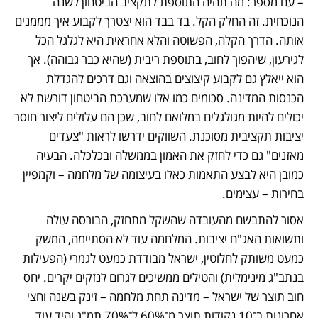
– עם מספר: מה תהיה התוספת לתקציב הביטחון לשנה 
הנוכחית. זה החלק הקל. בד בבד הוא יצטרך לקבוע איך מממנים 
אותה. הדרך הקלה, הפשוטה והלא אחראית היא לגלגל הכל 
לגירעון, שיהפוך לחוב, בתוספת ריבית (שהיא כבר גבוהה). אך 
הוא ייאלץ גם לקבוע קיצוצים בהוצאה וגם דרכים להגדלת 
הכנסות המדינה. סכומים כמו אלו שמערכת הביטחון דורשת לא 
יכולים להיות מגולגלים במלואם לחוב, שכן הם עלולים ליצור חוסר 
יציבות תקציבית מסוכנת. השווקים ידרשו לראות "צעדים 
מאזנים" גם כדי לחזק את האמון בממשלה ובכלכלה. הבעיה 
כמובן היא לבצע התאמות כאלו בעיצומה של מלחמה – וקמפיין 
בחירות – עצימים.
אסור להתבשם מהעובדה שהשקל מתחזק, הבורסה עולה 
ותשואות האג"ח יציבות. המלחמה עוד לא הסתיימה, המשק 
כמעט משותק לחלוטין, ישראל מבודדת כמעט לגמרי (הפעילות 
בנתב"ג מינימלית) והטילים ממשיכים לגרום לנזקים יקרים. יחס 
חוב תוצר של ישראל – מדינה תחת מלחמה – זינק בשנה וחצי 
אחרונות ב־10 נקודות תוצר מ־60% ל־70% תמ"ג והיד עוד 