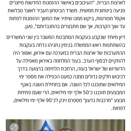
לארצות הברית. "העיכובים באישור ההזמנות החדשות מייצרים 
פגיעה ביטחונית ממשית. משרד הביטחון העביר לאוצר טבלאות 
אקסל מפורטות, ביקש ממנו שיתיר את המשך ההזמנות לפחות 
עד שוך הקרבות, אך שם מתבצרים בהתנגדותם", טען.
דיון מיוחד שנקבע בעקבות הסתבכות המשבר בין שני המשרדים 
בהשתתפות ראש הממשלה בנימין נתניהו נדחה בעקבות 
ההתערבות של ארצות הברית במערכה עם איראן, ואמור היה 
להתקיים לבסוף הערב. בעוד המלחמה באיראן מאפילה על 
הדשדוש של ישראל בעזה, הרחבת הלחימה ברצועה בדרך 
לכיבוש חלקים גדולים ממנה כמעט הכפילה את מספר ימי 
המילואים שתוכננו לכל השנה. אם בתחילת השנה באגף 
המבצעים תוכננו כ־50 אלף ימי מילואים, הרי שעם פתיחת 
מבצע "מרכבות גדעון" מספרם זינק לכ־90 אלף ימי מילואים, 
לפחות.