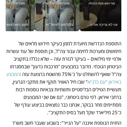
אני לא צריכה את המשרד: רונית שרעבי-חדד מנהלת ארגון של 30000 עובדים מכל מקום_v
כלכליסט דיגיטל "חינוך הוא המשימה של החיים שלי"_v
חינוך הוא המש
התוספת הנדרשת מיועדת לממן בעיקר חידוש מלאים של 
חימושים ומערכות לחימה עבור צה"ל, וכן תוספת של עוד עשרות 
אלפי ימי מילואים – בעיקר לגזרת עזה – שלא נכללו בתקציב 
הביטחון הנוכחי. מדובר במבצעים "מרכבות גדעון" שבמסגרתו 
צה"ל שואף להשתלט על כ־75% מהשטח ברצועת עזה 
והמבצע 
באיראן "עם כלביא
" שבו חיל האוויר תוקף את מתקני הגרעין, 
תעשיית הטילים הבליסטיים ותשתיות צבאיות נוספות רבות 
ברחבי איראן. לפי גורם ביטחוני, "גם אם שני המבצעים 
מסתיימים מחר בבוקר, אנחנו כבר נמצאים בביצוע עודף של 
כ־25 מיליארד שקל מעל בסיס התקציב".
החזית הנוספת איננה "על הנייר": בשבוע שעבר חשב משרד 