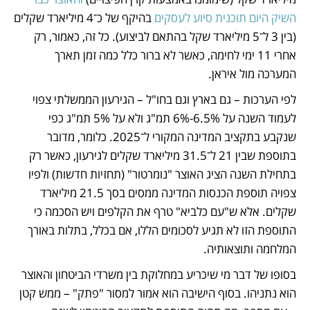
השיק היום תוכנית סיוע לעסקים
 בהיקף של כ־4 מיליארד שקלים 
(בין 3 ל־5 מיליארד שקל בהתאם לביצוע). כל זה, כאמור, רק 
אחרי 11 ימי לחימה, כאשר לא ברור כלל כמה זמן תארך 
המערכה מול איראן. 
לפי הערכות – גם בארץ וגם בחו"ל – הגירעון הממשלתי צפוי 
לעמוד השנה על 6.5%-6% תמ"ג ולא על 5% תמ"ג כפי 
שנקבע בתקציב המדינה המקורי ל־2025. כלומר, מדובר 
בתוספת שבין 21 ל־31.5 מיליארד שקלים לגירעון, כאשר רק 
בתחילת השנה הציג האוצר "נומרטור" (תחזיות חדשות) ולפיו 
צפויה תוספת הכנסות המדינה ממסים בסך 21.5 מיליארד 
שקלים. אלא ש"עם כלביא" טרף את הקלפים ויש הסכמה כי 
התוספת הזו לא תגיע לסכומים הללו, אם בכלל, בתלות באורך 
המלחמה ותוצאותיה.
בסופו של דבר מי שיכריע במחלוקת בין משרדי הביטחון והאוצר 
הוא נתניהו. בסוף הישיבה הוא אמור למסור "פתק" – ממש קטן 