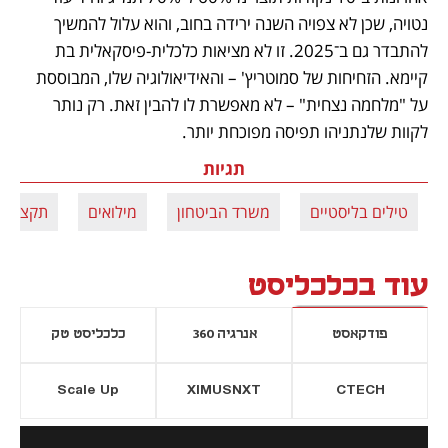
נטויה, שכן לא צפויה השנה ירידה בחוב, והוא עלול להמשיך 
להתבדר גם ב־2025. זו לא מציאות כלכלית-פיסקאלית בת 
קיימא. הזחיחות של סמוטריץ' – והאידיאולוגיה שלו, המבוססת 
על "מלחמה נצחית" – לא מאפשרת לו להבין זאת. רק נותר 
לקוות שלנתניהו תפיסה מפוכחת יותר.
תגיות
טילים בליסטיים
משרד הביטחון
מילואים
תקציב ה
עוד בכלכליסט
פודקאסט
אנרגיה 360
כלכליסט טק
Scale Up
XIMUSNXT
CTECH
יסייה חדשה
נפתח בכרטיסייה חדשה