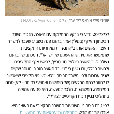
שרידי טילי איראני ליד ערד
(
צילום: REUTERS/Amir Cohen 
)
לכלכליסט נודע כי ברקע המחלוקת עם האוצר, מנכ"ל משרד 
הביטחון האלוף (במיל') אמיר ברעם פנה בשבוע שעבר למשרד 
האוצר והאשים אותו ב"התנערות מאחריותו התקציבית 
שתאפשר את מימוש ההישגים של ישראל". המכתב של ברעם 
נשלח לשר האוצר בצלאל סמוטריץ', לראש אגף התקציבים 
ולחשב הכללי, ובו נטען כי "משרד האוצר חזר בו מנוהג שקיים 
שנים ארוכות ולפיו משרד הביטחון זכאי לשיפוי תקציבי שיאפשר 
לו לחזור לרמת המלאים (של חימושים ואמצעי לחימה - י"א) טרום 
המלחמה. המשמעות, הלכה למעשה, היא פגיעה עמוקה 
בתהליכי בניין הכוח הקריטיים לצה"ל". 
לפי גורם ביטחוני, משמעות המשבר התקציבי עם האוצר היא 
אובדן של זמן קריטי 
לחתימה על עסקאות עם התעשיות 