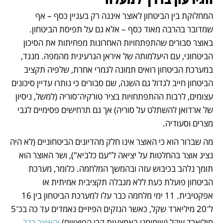
המחלוקת בין הביטחון לאוצר איננה רק בעניין כסף – אף 
שמדובר בהרבה מאוד כסף – אלא גם על תפיסת הביטחון. 
באוצר סבורים שהתפתחויות האחרונות מפחיתות את הסיכון 
הביטחוני, עם היעלמותה של איראן הגרעינית מהמפה. מנגד, 
במערכת הביטחון רואים תמונה לגמרי אחרת, שלפיה תקציב 
הביטחון חייב לגדול גם השנה, שם סבורים כי נותרו עדיין סיכונים 
עצומים, לרבות ההתפתחויות בציר טורקיה־סוריה (למשל, ניסיון 
של ארדואן להשתלט על סוריה) אך גם תרחישים פסימיים לגבי 
מצרים וסעודיה.
מה שברור הוא כי האוצר אינו חלק מהדיונים הביטחוניים (לא היה 
נציג אוצר בהחלטות על יציאה ל"עם כלביא"), ושר האוצר הוא 
תומך נלהב בכיבוש עזה ובהמשך המלחמה. כלומר, מערכת 
הביטחון פועלת כעת ללא מגבלה תקציבית אמיתית או 
אפקטיבית. 11 ימי מלחמה כבר עלו למערכת הביטחון בין 16 
ל־20 מיליארד שקל, כאשר הנזקים הפיזיים נאמדים עד כה בכ־5 
מיליארד שקל (שימומנו באמצעות קרן הפיצויים) 
והאוצר כבר 