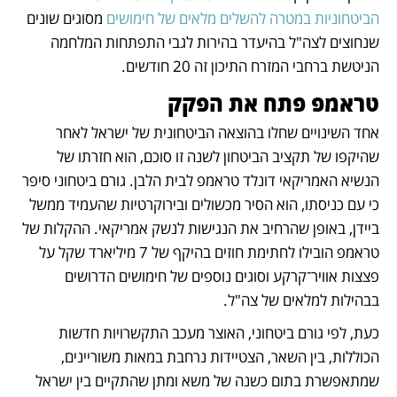
הביטחוניות במטרה להשלים מלאים של חימושים
 מסוגים שונים 
שנחוצים לצה"ל בהיעדר בהירות לגבי התפתחות המלחמה 
הניטשת ברחבי המזרח התיכון זה 20 חודשים.
טראמפ פתח את הפקק
אחד השינויים שחלו בהוצאה הביטחונית של ישראל לאחר 
שהיקפו של תקציב הביטחון לשנה זו סוכם, הוא חזרתו של 
הנשיא האמריקאי דונלד טראמפ לבית הלבן. גורם ביטחוני סיפר 
כי עם כניסתו, הוא הסיר מכשולים ובירוקרטיות שהעמיד ממשל 
ביידן, באופן שהרחיב את הנגישות לנשק אמריקאי. ההקלות של 
טראמפ הובילו לחתימת חוזים בהיקף של 7 מיליארד שקל על 
פצצות אוויר־קרקע וסוגים נוספים של חימושים הדרושים 
בבהילות למלאים של צה"ל.
כעת, לפי גורם ביטחוני, האוצר מעכב התקשרויות חדשות 
הכוללות, בין השאר, הצטיידות נרחבת במאות משוריינים, 
שמתאפשרת בתום כשנה של משא ומתן שהתקיים בין ישראל 