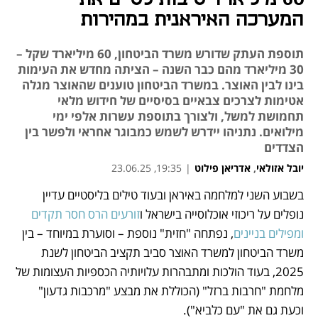
המערכה האיראנית במהירות
תוספת העתק שדורש משרד הביטחון, 60 מיליארד שקל –
30 מיליארד מהם כבר השנה – הציתה מחדש את העימות
בינו לבין האוצר. במשרד הביטחון טוענים שהאוצר מגלה
אטימות לצרכים צבאיים בסיסיים של חידוש מלאי
תחמושת למשל, ולצורך בתוספת עשרות אלפי ימי
מילואים. נתניהו יידרש לשמש כמבוגר אחראי ולפשר בין
הצדדים
יובל אזולאי
,
אדריאן פילוט
|
19:35, 23.06.25
בשבוע השני למלחמה באיראן ובעוד טילים בליסטיים עדיין 
נפתח בכרטיסייה חדשה
נפתח בכרטיסייה חדשה
נפתח בכרטיסייה חדשה
נפתח בכרטיסייה חדשה
נפתח בכרטיסייה חדשה
נופלים על ריכוזי אוכלוסייה בישראל ו
זורעים הרס חסר תקדים 
ומפילים בניינים
, נפתחה "חזית" נוספת – וסוערת במיוחד – בין 
משרד הביטחון למשרד האוצר סביב תקציב הביטחון לשנת 
2025, בעוד הולכות ומתבהרות עלויותיה הכספיות העצומות של 
מלחמת "חרבות ברזל" (הכוללת את מבצע "מרכבות גדעון" 
וכעת גם את "עם כלביא").