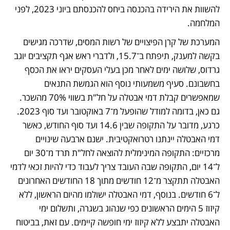
להשוות את הירידה בהכנסה ביחס להכנסתם ביוני 2023, לפני 
המלחמה.
המערכת של קרן הפיצויים של רשות המסים, שדרכה מגישים 
בקשה למענק, תיפתח ב־15.7, ולדברי ראש אגף תקציבים יוגב 
גרדוס, שלושה ימים לאחר מכן בעלי העסקים יראו את הכסף 
בחשבונם. סעיף משמעותי נוסף הוא הגמשת התנאים 
שמאפשרים קבלת דמי אבטלה על חל"ת בשווי 70% מהשכר. 
גם כאן, בדומה למודל שהופעל מ־7 באוקטובר ועד סוף 2023. 
כרגע, מדובר על התקופה שבין 14.6 ועד סוף החודש, כאשר 
דמי האבטלה יינתנו רטרואקטיבית. ישנם ארבעה שינויים 
מרכזיים: התקופה המינימלית להוצאה לחל"ת תרד מ־30 יום 
ל־14 יום, התקופה שבה העובד צריך לעבוד כדי להיות זכאי לדמי 
האבטלה תתקצר מ־12 חודשים מתוך 18 החודשים האחרונים 
ל־6 חודשים. בנוסף, דמי האבטלה ישולמו מהיום הראשון, ללא 
קיזוז 5 הימים הראשונים כפי שנהוג בשגרה, ותשלום ימי 
האבטלה יתבצע ללא קיזוז ימי חופשה קיימים. עם זאת, בביטוח 