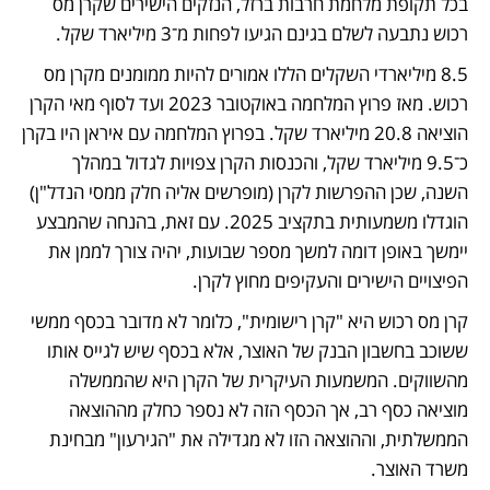
בכל תקופת מלחמת חרבות ברזל, הנזקים הישירים שקרן מס 
רכוש נתבעה לשלם בגינם הגיעו לפחות מ־3 מיליארד שקל.
8.5 מיליארדי השקלים הללו אמורים להיות ממומנים מקרן מס 
רכוש. מאז פרוץ המלחמה באוקטובר 2023 ועד לסוף מאי הקרן 
הוציאה 20.8 מיליארד שקל. בפרוץ המלחמה עם איראן היו בקרן 
כ־9.5 מיליארד שקל, והכנסות הקרן צפויות לגדול במהלך 
השנה, שכן ההפרשות לקרן (מופרשים אליה חלק ממסי הנדל"ן) 
הוגדלו משמעותית בתקציב 2025. עם זאת, בהנחה שהמבצע 
יימשך באופן דומה למשך מספר שבועות, יהיה צורך לממן את 
הפיצויים הישירים והעקיפים מחוץ לקרן. 
קרן מס רכוש היא "קרן רישומית", כלומר לא מדובר בכסף ממשי 
ששוכב בחשבון הבנק של האוצר, אלא בכסף שיש לגייס אותו 
מהשווקים. המשמעות העיקרית של הקרן היא שהממשלה 
מוציאה כסף רב, אך הכסף הזה לא נספר כחלק מההוצאה 
הממשלתית, וההוצאה הזו לא מגדילה את "הגירעון" מבחינת 
משרד האוצר.