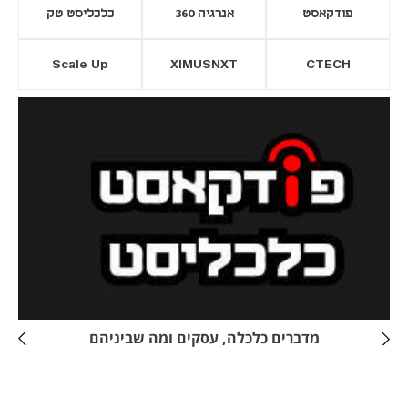
פודקאסט
אנרגיה 360
כלכליסט טק
Scale Up
XIMUSNXT
CTECH
יסייה חדשה
נפתח בכרטיסייה חדשה
מדברים כלכלה, עסקים ומה שביניהם