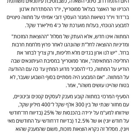
היום התפזרו רוב סימני השאלה, כשבמסיבת עיתונאים משותפת 
הכריזו שר האוצר בצלאל סמוטריץ', יו"ר ההסתדרות ארנון 
בר־דוד ויו"ר נשיאות המגזר העסקי דובי אמיתי על מתווה פיצויים 
למבצע הנוכחי, בעלות מוערכת של כ־4 מיליארד שקל.
המתווה אינו חדש, אלא העתק של מסלול "ההוצאות המזכות" 
ומדיניות ההוצאה לחל"ת שהונהגו לאחר פרוץ מלחמת חרבות 
ברזל. "יש לנו ארון בגדים מלא חליפות, ורק צריך לבחור את 
החליפה המתאימה", אמר סמוטריץ' במסיבת העיתונאים שבה 
הודיע על המתווה, כדי להסביר מדוע המתין עד כה עם ההודעה 
על המתווה. "אם המבצע היה מסתיים בסוף השבוע שעבר, לא 
בטוח שהיינו עושים משהו", אמר.
הסעיף המרכזי במתווה קובע מענק לעסקים קטנים ובינוניים, 
עם מחזור שנתי של בין 300 אלף שקל ל־400 מיליון שקל, 
שידווחו למע"מ על ירידה בהכנסות של 25% (בדיווח חד־חודשי 
על חודש יוני) או של 12.5% (בדיווח דו־חודשי על החודשים מאי 
ויוני). מסלול זה נקרא הוצאות מזכות, משום שהמענק שהוא 