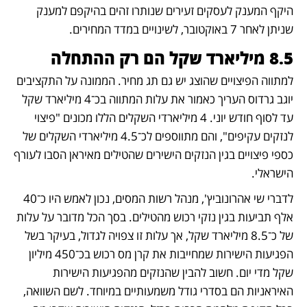
היקף המענק לעסקים זעירים שנותרו זהים בהיקפם למענק 
שניתן לאחר 7 באוקטובר, לשינויים במדד המחירים. 
8.5 מיליארד שקל הם רק ההתחלה
למתווה הפיצויים שהוצג יש גם תג מחיר. הממונה על התקציבים 
יוגב גרדוס העריך כאמור את עלות המתווה בכ־4 מיליארד שקל 
עד לסוף חודש יוני. 4 מיליארדי השקלים הללו מכונים "פיצוי 
לנזקים עקיפים", והם מתווספים לכ־4.5 מיליארדי השקלים של 
כספי פיצויים בגין הנזקים הישירים שהטילים מאיראן הסבו לעורף 
הישראלי. 
לדברי שי אהרונוביץ', מנהל רשות המסים, נכון לאמש היו כ־40 
אלף תביעות בגין נזקי רכוש מהטילים. בסך הכל מדובר על עלות 
של כ־8.5 מיליארד שקל, אך עלות זו צפויה לגדול, בעיקר בשל 
הפגיעות הישירות שמחייבות את קרן מס רכוש בכ־450 מיליון 
שקל מדי יום. חשוב להבין שהנזקים מהפגיעות הישירות 
האיראניות הם בסדרי גודל משמעותיים במיוחד. לשם השוואה, 