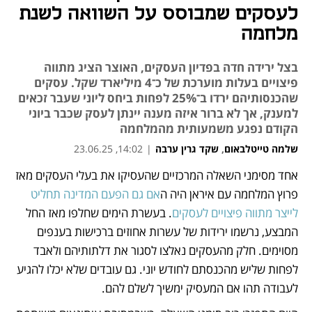
לעסקים שמבוסס על השוואה לשנת
מלחמה
בצל ירידה חדה בפדיון העסקים, האוצר הציג מתווה
פיצויים בעלות מוערכת של כ־4 מיליארד שקל. עסקים
שהכנסותיהם ירדו ב־25% לפחות ביחס ליוני שעבר זכאים
למענק, אך לא ברור איזה מענה יינתן לעסק שכבר ביוני
הקודם נפגע משמעותית מהמלחמה
שלמה טייטלבאום
,
שקד גרין ערבה
|
14:02, 23.06.25
אחד מסימני השאלה המרכזיים שהעסיקו את בעלי העסקים מאז 
נפתח בכרטיסייה חדשה
פרוץ המלחמה עם איראן היה ה
אם גם הפעם המדינה תחליט 
לייצר מתווה פיצויים לעסקים
. בעשרת הימים שחלפו מאז החל 
המבצע, נרשמו ירידות של עשרות אחוזים ברכישות בענפים 
מסוימים. חלק מהעסקים נאלצו לסגור את דלתותיהם ולאבד 
לפחות שליש מהכנסתם לחודש יוני. גם עובדים שלא יכלו להגיע 
לעבודה תהו אם המעסיק ימשיך לשלם להם.