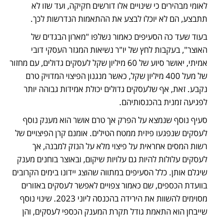
לאומי מבהירים כי שינויים אלו דורשים חקיקה, ועד שזו לא 
תתבצע, הם לא יוכלו לבצע את ההתאמות הנדרשות לכך.
בעוד שעד כה הסעיפים כאמור נשלפו "מארון הבגדים של 
האוצר", בעקבות לחץ של יו"ר נשיאות המגזר העסקי דובי 
אמיתי, יאושר סיוע של 60 מיליון שקל לעסקים גדולים, עם מחזור 
של מעל 400 מיליון שקל, כאשר מנגנון הפיצוי המדויק טרם 
נקבע. זאת, אף שלעסקים גדולים יכולת אמידות גבוהה יותר 
לפגיעה זמנית בהכנסותיהם.
סעיף נוסף שנמצא על הפרק אך טרם אושר הוא מענק נוסף 
לעסקים שנפגעו פיזית ממטח הטילים. אומנם קרן הפיצויים של 
רשות המסים אחראית על פיצוי מלא על הנזק למבנה, אך 
לעסקים עלולות להיות גם עלויות שיקום, ובאוצר בוחנים מענק 
שיגלם אותן. כלל הסעיפים במתווה שהוצג יידונו בימים הקרובים 
בוועדת הכספים, שם כאמור צפויים לאפשר לעסקים באזורים 
מסוימים להשוות את הירידה בהכנסה ליוני 2023. שינוי נוסף 
שייבחן הוא התאמת גודל תקרת המענק הכספי לעסקים, והן 