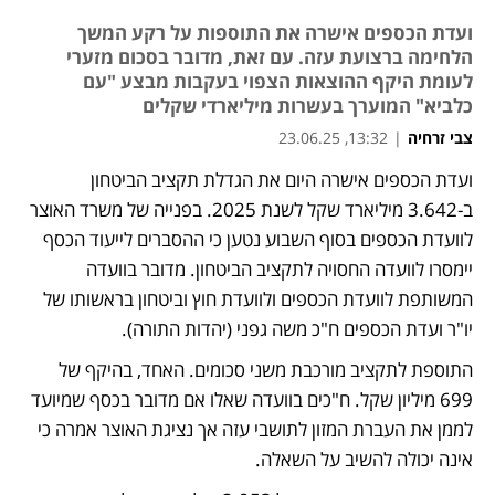
ועדת הכספים אישרה את התוספות על רקע המשך
הלחימה ברצועת עזה. עם זאת, מדובר בסכום מזערי
לעומת היקף ההוצאות הצפוי בעקבות מבצע "עם
כלביא" המוערך בעשרות מיליארדי שקלים
צבי זרחיה
|
13:32, 23.06.25
ועדת הכספים אישרה היום את הגדלת תקציב הביטחון 
נפתח בכרטיסייה חדשה
ב-3.642 מיליארד שקל לשנת 2025. בפנייה של משרד האוצר 
לוועדת הכספים בסוף השבוע נטען כי ההסברים לייעוד הכסף 
יימסרו לוועדה החסויה לתקציב הביטחון. מדובר בוועדה 
המשותפת לוועדת הכספים ולוועדת חוץ וביטחון בראשותו של 
יו"ר ועדת הכספים ח"כ משה גפני (יהדות התורה).
התוספת לתקציב מורכבת משני סכומים. האחד, בהיקף של 
699 מיליון שקל. ח"כים בוועדה שאלו אם מדובר בכסף שמיועד 
לממן את העברת המזון לתושבי עזה אך נציגת האוצר אמרה כי 
אינה יכולה להשיב על השאלה.