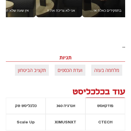
בתפקידים כאלה אי אפשר לחכות: אושרת לוי מניעה השקעות ענק מהטלפון_v
אני לא צריכה את המשרד: רונית שרעבי-חדד מנהלת ארגון של 30000 עובדים מכל מקום_v
אין שעה שלא התעסקתי במשבר - טל אלכסנדרוביץ’ שגב מנהלת משברים
--
תגיות
מלחמה בעזה
ועדת הכספים
תקציב הביטחון
עוד בכלכליסט
פודקאסט
אנרגיה 360
כלכליסט טק
Scale Up
XIMUSNXT
CTECH