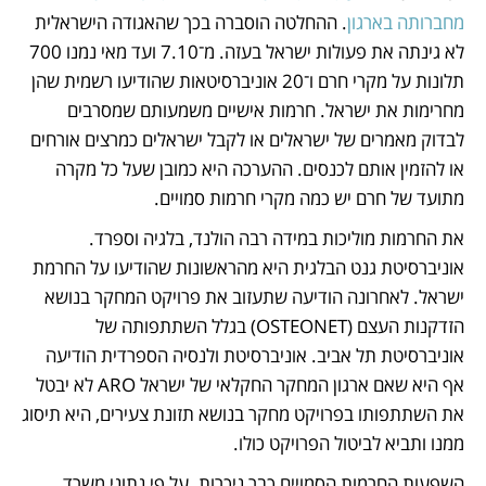
מחברותה בארגון
. ההחלטה הוסברה בכך שהאגודה הישראלית 
לא גינתה את פעולות ישראל בעזה. מ־7.10 ועד מאי נמנו 700 
תלונות על מקרי חרם ו־20 אוניברסיטאות שהודיעו רשמית שהן 
מחרימות את ישראל. חרמות אישיים משמעותם שמסרבים 
לבדוק מאמרים של ישראלים או לקבל ישראלים כמרצים אורחים 
או להזמין אותם לכנסים. ההערכה היא כמובן שעל כל מקרה 
מתועד של חרם יש כמה מקרי חרמות סמויים. 
את החרמות מוליכות במידה רבה הולנד, בלגיה וספרד. 
אוניברסיטת גנט הבלגית היא מהראשונות שהודיעו על החרמת 
ישראל. לאחרונה הודיעה שתעזוב את פרויקט המחקר בנושא 
הזדקנות העצם (OSTEONET) בגלל השתתפותה של 
אוניברסיטת תל אביב. אוניברסיטת ולנסיה הספרדית הודיעה 
אף היא שאם ארגון המחקר החקלאי של ישראל ARO לא יבטל 
את השתתפותו בפרויקט מחקר בנושא תזונת צעירים, היא תיסוג 
ממנו ותביא לביטול הפרויקט כולו.
השפעות החרמות הסמויים כבר ניכרות. על פי נתוני משרד 