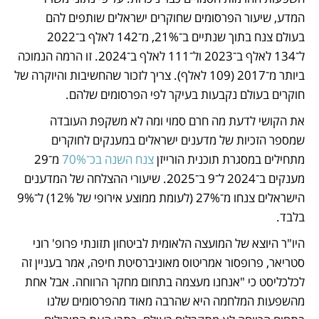
המדע, שיעור הפרסומים שחוקרים ישראלים שותפים להם 
בעולם צנח בתוך שנתיים ב־21%, מ־142 לאלף ב־2022 
ל־134 לאלף ב־2023 ול־111 לאלף ב־2024. זו הרמה הנמוכה 
ביותר מ־2017 (109 לאלף). צריך לזכור שהחשיבות והיוקרה של 
חוקרים בעולם נקבעות בעיקר לפי הפרסומים שלהם.
את הקושי לדעת מה חרם סמוי ומה לא משקפת העובדה 
שמספר הזכיות של מדענים ישראלים במענקים לחוקרים 
מתחילים במסגרת תוכנית הורייזן 
צנח השנה בכ־70%
 מ־29 
מענקים ב־2024 ל־9 ב־2025. שיעורי ההצלחה של המדענים 
הישראלים צנחו מ־27% (לעומת ממוצע אירופי של 12%) ל־9% 
בלבד. 
היו"ר היוצא של המועצה הלאומית לביטחון תזונתי פרופ' רוני 
סטריאר, פרופסור אמריטוס מאוניברסיטת חיפה, אמר בעניין זה 
לכלכליסט כי "אנחנו מעצמה בתחום מחקר הרווחה. אבל אחת 
מהשפעות המלחמה היא שהרבה מאוד מהפרסומים שלנו 