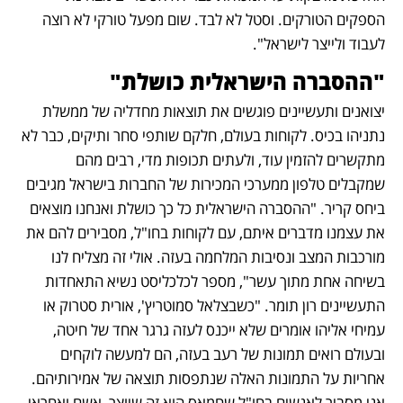
הספקים הטורקים. וסטל לא לבד. שום מפעל טורקי לא רוצה 
לעבוד ולייצר לישראל".
"ההסברה הישראלית כושלת"
יצואנים ותעשיינים פוגשים את תוצאות מחדליה של ממשלת 
נתניהו בכיס. לקוחות בעולם, חלקם שותפי סחר ותיקים, כבר לא 
מתקשרים להזמין עוד, ולעתים תכופות מדי, רבים מהם 
שמקבלים טלפון ממערכי המכירות של החברות בישראל מגיבים 
ביחס קריר. "ההסברה הישראלית כל כך כושלת ואנחנו מוצאים 
את עצמנו מדברים איתם, עם לקוחות בחו"ל, מסבירים להם את 
מורכבות המצב ונסיבות המלחמה בעזה. אולי זה מצליח לנו 
בשיחה אחת מתוך עשר", מספר לכלכליסט נשיא התאחדות 
התעשיינים רון תומר. "כשבצלאל סמוטריץ', אורית סטרוק או 
עמיחי אליהו אומרים שלא ייכנס לעזה גרגר אחד של חיטה, 
ובעולם רואים תמונות של רעב בעזה, הם למעשה לוקחים 
אחריות על התמונות האלה שנתפסות תוצאה של אמירותיהם. 
אני מסביר לאנשים בחו"ל שחמאס הוא זה שיוצר, אשם ואחראי 