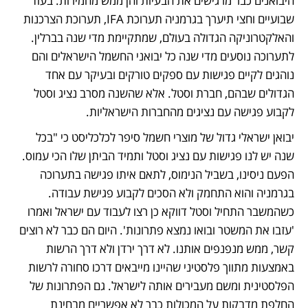
היבואנים כבר מרגישים את הבעיות והן ממש מחמירות. בעוד 
שבועיים וחצי תיערך בגרמניה תערוכת IFA, תערוכת הצרכנות 
והאלקטרוניקה הגדולה בעולם, שמתקיימת מדי שנה בברלין. 
לתערוכה נוסעים מדי שנה כל יבואני החשמל הישראלים והם 
נוהגים לקיים פגישות עם ספקים טורקים ובעיקר עם אחד 
הגדולים שבהם, חברת וסטל. אלא שהשנה מסרב נציג וסטל 
לקבוע פגישה עם נציגים מהחברות הישראליות. 
יבואן ישראלי גדול של מוצרי חשמל סיפר לכלכליסט כי "בכל 
שנה יש לנו פגישות עם נציג וסטל ותמיד הביתן שלו הכי עמוס. 
הפעם ניסינו, בשביל הנימוס, לתאם איתו פגישה בתערוכה 
בגרמניה והוא התחמק ולא הסכים לקבוע פגישת עבודה. 
כשהמשבר התחיל וסטל דווקא כן רצו לעבוד עם ישראל ואמרו 
'עזבו את המשטר ובואו נמצא פתרונות'. היום הם כבר לא רוצים 
קשר, ממש מנפנפים אותנו. לא דרך ירדן ולא דרך הרשות 
באמצעות מתווך פלסטיני שהיינו מייבאים דרכו סחורה לרשות 
הפלסטינית ומשם מעבירים אותה לישראל. גם הפתרונות של 
החלפת מדבקות על המכולות כבר לא אפשריים מבחינת 