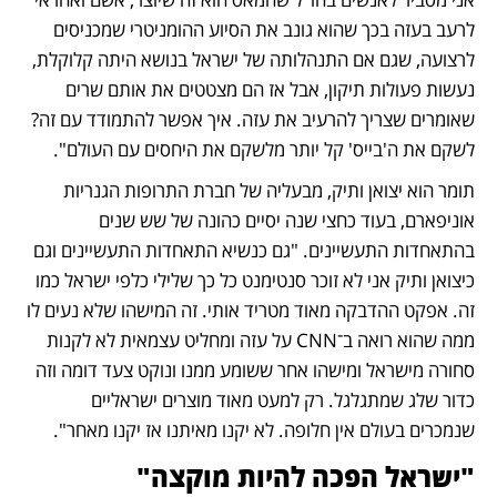
לרעב בעזה בכך שהוא גונב את הסיוע ההומניטרי שמכניסים 
לרצועה, שגם אם התנהלותה של ישראל בנושא היתה קלוקלת, 
נעשות פעולות תיקון, אבל אז הם מצטטים את אותם שרים 
שאומרים שצריך להרעיב את עזה. איך אפשר להתמודד עם זה? 
לשקם את ה'בייס' קל יותר מלשקם את היחסים עם העולם".
תומר הוא יצואן ותיק, מבעליה של חברת התרופות הגנריות 
אוניפארם, בעוד כחצי שנה יסיים כהונה של שש שנים 
בהתאחדות התעשיינים. "גם כנשיא התאחדות התעשיינים וגם 
כיצואן ותיק אני לא זוכר סנטימנט כל כך שלילי כלפי ישראל כמו 
זה. אפקט ההדבקה מאוד מטריד אותי. זה המישהו שלא נעים לו 
ממה שהוא רואה ב־CNN על עזה ומחליט עצמאית לא לקנות 
סחורה מישראל ומישהו אחר ששומע ממנו ונוקט צעד דומה וזה 
כדור שלג שמתגלגל. רק למעט מאוד מוצרים ישראליים 
שנמכרים בעולם אין חלופה. לא יקנו מאיתנו אז יקנו מאחר".
"ישראל הפכה להיות מוקצה"