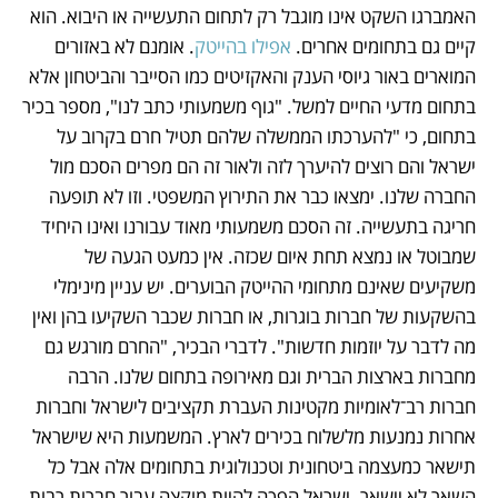
האמברגו השקט אינו מוגבל רק לתחום התעשייה או היבוא. הוא 
קיים גם בתחומים אחרים. 
אפילו בהייטק
. אומנם לא באזורים 
המוארים באור גיוסי הענק והאקזיטים כמו הסייבר והביטחון אלא 
בתחום מדעי החיים למשל. "גוף משמעותי כתב לנו", מספר בכיר 
בתחום, כי "להערכתו הממשלה שלהם תטיל חרם בקרוב על 
ישראל והם רוצים להיערך לזה ולאור זה הם מפרים הסכם מול 
החברה שלנו. ימצאו כבר את התירוץ המשפטי. וזו לא תופעה 
חריגה בתעשייה. זה הסכם משמעותי מאוד עבורנו ואינו היחיד 
שמבוטל או נמצא תחת איום שכזה. אין כמעט הגעה של 
משקיעים שאינם מתחומי ההייטק הבוערים. יש עניין מינימלי 
בהשקעות של חברות בוגרות, או חברות שכבר השקיעו בהן ואין 
מה לדבר על יוזמות חדשות". לדברי הבכיר, "החרם מורגש גם 
מחברות בארצות הברית וגם מאירופה בתחום שלנו. הרבה 
חברות רב־לאומיות מקטינות העברת תקציבים לישראל וחברות 
אחרות נמנעות מלשלוח בכירים לארץ. המשמעות היא שישראל 
תישאר כמעצמה ביטחונית וטכנולוגית בתחומים אלה אבל כל 
השאר לא יישאר. ישראל הפכה להיות מוקצה עבור חברות רבות 