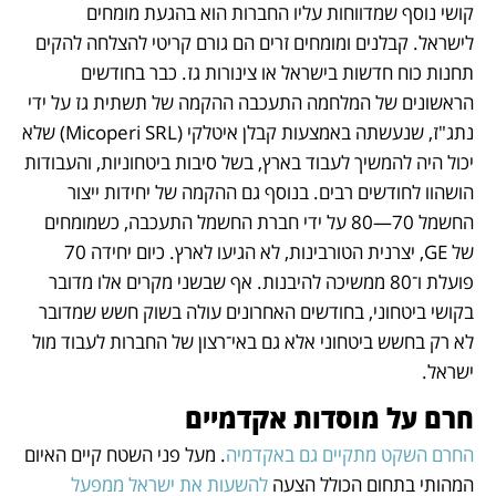
קושי נוסף שמדווחות עליו החברות הוא בהגעת מומחים 
לישראל. קבלנים ומומחים זרים הם גורם קריטי להצלחה להקים 
תחנות כוח חדשות בישראל או צינורות גז. כבר בחודשים 
הראשונים של המלחמה התעכבה ההקמה של תשתית גז על ידי 
נתג"ז, שנעשתה באמצעות קבלן איטלקי (Micoperi SRL) שלא 
יכול היה להמשיך לעבוד בארץ, בשל סיבות ביטחוניות, והעבודות 
הושהוו לחודשים רבים. בנוסף גם ההקמה של יחידות ייצור 
החשמל 70—80 על ידי חברת החשמל התעכבה, כשמומחים 
של GE, יצרנית הטורבינות, לא הגיעו לארץ. כיום יחידה 70 
פועלת ו־80 ממשיכה להיבנות. אף שבשני מקרים אלו מדובר 
בקושי ביטחוני, בחודשים האחרונים עולה בשוק חשש שמדובר 
לא רק בחשש ביטחוני אלא גם באי־רצון של החברות לעבוד מול 
ישראל.
חרם על מוסדות אקדמיים 
החרם השקט מתקיים גם באקדמיה
. מעל פני השטח קיים האיום 
המהותי בתחום הכולל הצעה 
להשעות את ישראל ממפעל 