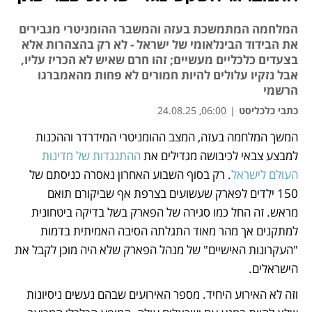
המלחמה המתמשכת בעזה והמשבר ההומניטרי מגבירים
את הבידוד הבינלאומי של ישראל - לא רק בהצהרות אלא
בצעדים כלכליים מעשיים; זהו חרם שאיש לא הכריז עליו,
אבל נזקיו עלולים להיות חמורים לא פחות מהאמברגו
הרשמי
כתבי כלכליסט
|
06:00, 24.08.25
המשך המלחמה בעזה, המצב ההומניטרי המידרדר וההכנות 
נפתח בכרטיסייה חדשה
נפתח בכרטיסייה חדשה
נפתח בכרטיסייה חדשה
נפתח בכרטיסייה חדשה
נפתח בכרטיסייה חדשה
נפתח בכרטיסייה חדשה
למבצע צבאי לכיבושה מגדילים את 
ההתנגדות של מדינות 
העולם לישראל
. רק בסוף השבוע האחרון נאסרה כניסתם של 
150 ילדים לפארק שעשועים בצרפת אף שביקורם תואם 
מראש. זה החל כמו סגירה של הפארק בשל בדיקה ביטחונית 
למתקנים אך מהר מאוד התגלתה הסיבה האמיתית בדמות 
"העקרונות האישיים" של מנהל הפארק שלא היה מוכן לקבל את 
הישראלים. 
וזה לא האירוע היחיד. מספר האירועים שבהם נעשים ניסיונות 