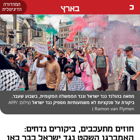
המהדורה
בארץ
הדיגיטלית
מחאה בהולנד נגד ישראל ונגד הממשלה המקומית, בשבוע שעבר.
ביקורת על סנקציות לא משמעותיות מספיק נגד ישראל
(צילום: AFP/
Ramon van Flymen )
חוזים מתעכבים, ביקורים נדחים:
האמברגו השקט נגד ישראל כבר כאן