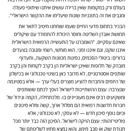
בעולם ורק במקומות שאין ברירה עושים איתנו שיתופי פעולה 
ומגבים את זה בתוכניות שונות שיעלימו את ההקשר הישראלי".
הבכיר בתחום מדעי החיים שעמו שוחחנו מיטיב לתאר את 
תחושת אובדן השליטה וחוסר היכולת להתמודד עם שיקולים 
שאינם עסקיים. "האמברגו על התעשייה הרפואית הישראלית 
איננו שקט, וגם איננו זמני. הוא מוחשי, רשמי ומגובה בצעדים 
ברורים: ביטולי הסכמים, נסיגות מכוונות השקעה, ותעדוף 
מובהק של חלופות שאינן ישראליות הן בקרב לקוחות והן בקרב 
שותפים אסטרטגיים. לא מדובר כאן בשינוי טכנולוגי או בכישלון 
של היזמים והחברות להציע מוצרים בעלי ערך — אלא בסטיגמה 
שנצרבה: עצם ההשתייכות לישראל הופך לכתם ששותפים 
ומשקיעים רבים אינם מעוניינים בו. מלכתחילה, הקמה וגידול של 
חברות חדשנות רפואית הם מסלול ארוך, קשה ומלא סיכונים 
וכיום נוסף סיכון חדש — לא עסקי, לא טכנולוגי, אלא 
פוליטי־זהותי: עצם הזיקה לישראל. הסיכון הזה כבד יותר מכל 
תנודת שוק או סבב מימון, והוא נמצא מחוץ לשליטתם של 