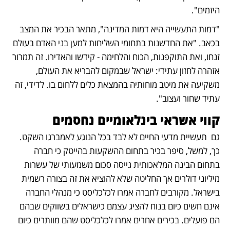
היזמים".
"דמות התעשייה היא דמות המדינה", מתאר הבכיר את המצב 
בכאב. "את החדשנות בתחומי השליחות למען בני האדם בעולם 
זנחו, ואת התוקפנות, הכוח והלחימה - קידשו והאדירו. זה תמרור 
אזהרה לחזון עתידי: ישראל שבמקום להבריא את העולם, 
משקיעה את מיטב מוחותיה בהמצאת כלים ללחום בו. לדידי, זה 
עתיד שחור ועצוב".
קווי אשראי בינלאומיים נחסמים
גם  תעשיית מדעי החיים לא לבד בכל הנוגע לאמברגו השקט. 
כך, למשל, סיפר בכיר בתחום ההשקעות בהייטק כי חברה 
בתחום הבינה המלאכותית גייסה סכום משמעותי של עשרות 
מיליוני דולרים אך החליטה שלא להוציא את זה בצורה רשמית 
בישראל. מקורבים לחברה אמרו לכלכליסט כי מנהלי החברה 
אינם חשים כיום בנוח להציג עצמם כישראלים בשווקים שבהם 
הם פועלים. בכירים אחרים אמרו לכלכליסט שהם מוותרים כיום 