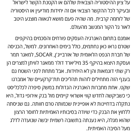
על ציון ההיסטוריה הצבאית שלהם או הקטנת הקשר לישראל 
ובעיקר לכל ההקשר הצבאי אם זה יחידות מודיעין או היסטוריה 
של לוחמה קרבית. מה שהיה פעם מושא לגאווה מוצנע היטב 
לאור גל הקור המנשב מהעולם.
אומנם בתחום האנרגיה העסקים פורחים והסכמים בהיקפים 
שטרם נראו כאן נחתמים, כולל בימים האחרונים. למשל, הכניסה 
של חברת הנפט הלאומית של אזרבייג'ן, SOCAR, למאגר תמר 
ועסקת היצוא בהיקף 35 מיליארד דולר ממאגר לוויתן למצרים הן 
רק שתי דוגמאות והן לא היחידות. אבל מתחת לפני השטח גם 
בענף הזה מתחילים לזהות תהליכים תת־קרקעיים של אמברגו 
שקט. אחת מחברות האנרגיה הגדולות במשק סיפרה לכלכליסט 
כי כשביקשה לחדש קווי אשראי קיימים מול בנק אירופי גדול, היא 
נתקלה בדחיינות לא אופיינית שכמותה טרם חוותה. גם שניסתה 
ללחוץ את הבנק כדי שיודה בסיבותיו האמיתיות לחוסר הרצון 
שהוא מגלה, היא נענתה בתשובה רשמית יבשה שנועדה לדלג 
מעל הסיבה האמיתית.