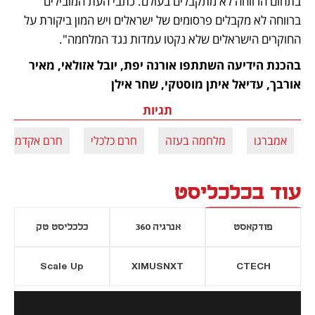
בתחום הרווחה לא מתקבלים בעולם. כתבי העת המובילים 
ברווחה לא מקבלים פרסומים של ישראלים ויש המון ביקורת על 
החוקרים הישראלים שלא נקטו עמדות נגד המלחמה".
בהכנת הידיעה השתתפו אורנה יפת, יובל אזולאי, מאיר 
אורבך, עדיאל איתן מוסטקי, שחר אילן
תגיות
אמברגו
מלחמה בעזה
חרם כלכלי
חרם אקדמי
עוד בכלכליסט
פודקאסט
אנרגיה 360
כלכליסט טק
Scale Up
XIMUSNXT
CTECH
יסייה חדשה
נפתח בכרטיסייה חדשה