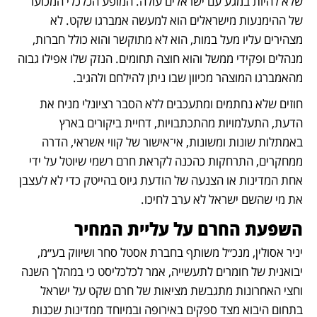
שלא להיות במגע עם ישראלים עולה. המופע הכלכלי המכוער 
של ההימנעות מישראלים הוא למעשה אמברגו שקט. לא 
מצהירים עליו מעל במות, הוא לא מתוקשר והוא כולל חברות, 
מנהלים ופקידי ממשל והוא חוצה תחומים. הנזק שלו אפילו גבוה 
מהאמברגו המוצהר מכיוון שבו ניתן להילחם ולהגיב. 
חוזים שלא נחתמים ומתעכבים ללא הסבר רציונלי מניח את 
הדעת, התעלמויות מהתכתבויות, דחיית ביקורים בארץ 
באמתלות שונות ומשונות, אי־אישור של קווי אשראי, הדרה 
ממחקרים, התרחקות כהכנה לקראת חרם רשמי שיוטל על ידי 
אחת המדינות או הצנעה של הודעת גיוס בהייטק כדי לא לעצבן 
את מי שהשם ישראל לא ערב לחיכו.
השפעת החרם על עליית המחיר
יניר אסולין, מנכ״ל משותף בחברת אסטל סחר ושיווק בע״מ, 
יבואנית של חומרים לתעשייה, אמר לכלכליסט כי במהלך השנה 
וחצי האחרונות מתגבשת מציאות של חרם שקט על ישראל 
בתחום היבוא מצד ספקים באירופה ובמיוחד ממדינות שכנות 