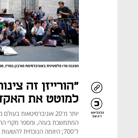
הפגנה פרו פלסטינית באוניברסיטת סורבון בפריז, ספטמב
"הורייזן זה צינו
למוטט את האקד
יותר מ־20 אוניברסיטאות ב
כלכליסט
דיגיטל
המתמשכת בעזה, ומספר מקרי החר
ל־700; היוזמה הנוכחית להשעו