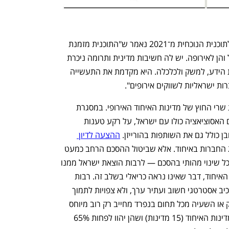
בהודעת ממשלת ישראל על ההצטרפות לתוכנית הנוכחית מ־2021 נאמר ש"התוכנית מזמנת 
תועלות מדעיות וכלכליות רבות הן לישראל והן לאירופה. יש לה חשיבות מדינית ותרומה ניכרת 
למחקר המדעי טכנולוגי ולתעשייה עתירת הידע, למשק ולכלכלה. היא מקדמת את התעשייה 
ת ישראליות לשווקים אירופים".
ביום שלישי האחרון התקיים כינוס  מועצת שרי החוץ של מדינות האיחוד האירופי. במסגרת 
הדיון, הולנד יזמה בחינה מחדש של הסכם האסוציאציה כולו עם ישראל, על רקע טענות 
ן כולל גם את השותפות בהורייזן. 
ההצעה לדיון 
 נתמכה על ידי 17 מדינות מתוך 27 החברות באיחוד. אלא שביטול ההסכם הרחב כמעט 
בלתי אפשרי. מרשות החדשנות נמסר ש"כל שינוי מהותי בהסכם — לרבות הוצאת ישראל ממנו 
— דורש קונצנזוס מלא של כל 27 מדינות האיחוד, דבר שאינו נראה כריאלי בשלב זה. רבות 
מהמדינות רואות בשותפות עם ישראל מרכיב אסטרטגי חשוב ועתיר ערך, ולא צפויות לתמוך 
במהלך קיצוני מסוג זה". לעומת זאת סילוק או השעיה מכל תחום בנפרד מחייב רק רוב מיוחס 
בהצבעה בנציבות האירופית של 55% ממדינות האיחוד (15 מדינות) ושהן יהוו לפחות 65% 