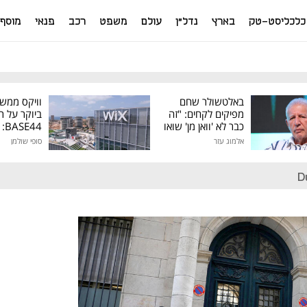
כלכליסט-טק
בארץ
נדל"ן
עולם
משפט
רכב
פנאי
מוסף
באלטשולר שחם
וויקס ממש
מפיקים לקחים: "זה
ביוקר על ר
כבר לא 'וואן מן' שואו
44
של גילעד"
אלמוג עזר
סופי שולמן
מיליון דולר
D