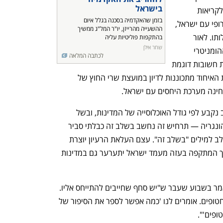
ענף במתח גבוה
מדברים כלכלה, עסקים ומה שב
בישראל
של עשר אוניברסיטאות בלגיות הצטרפה לקריאות 
בזמן שהאקדמיה בסכנה בגלל איום 
להפסקת שיתוף הפעולה של האיחוד האירופי עם ישראל, 
ההשעייה מהרייזן, יו"ר המל"ג ממשיך 
וביקרה את האיחוד האירופי על חוסר פעילותו. לאור 
בהתקפות פוליטיות עליה 
שחר אילן
המתקפה הצבאית המתמשכת והמשבר ההומניטרי 
לכתבה המלאה
בעזה". הקבוצה כוללת כמה אוניברסיטאות חשובות דוגמת 
KU Leuven. קריאתן מגיעה בעוד מדינות האיחוד מתכוננות לדיון במועצת שרי החוץ של 
ברשות החדשנות אופטימיים: "כיוון שהרוב נקבע לפי גודל האוכלוסייה של המדינות, ובשל 
משקלן של מדינות כמו גרמניה, איטליה והונגריה — תרחיש זה נחשב בשלב זה כבלתי סביר 
ואף חסר סיכוי להערכתנו". אבל יש לשים לב למילים "בשלב זה". עצם העלאת הרעיון יוצרת 
תקדים ומרגילה לרעיון וכמובן ככל שתמשך המתקפה בעזה מעמד ישראל יתערער גם במדינות 
שגריר ישראל לאיחוד האירופי חיים רגב אמר בשבוע שעבר ש"יש סחף שחייבים להתייחס אליו. 
טחנו את מדינות האיחוד שנה וחצי עם החטופים. אומרים לנו 'כמה אפשר לספר את הסיפור של 
ופים'".