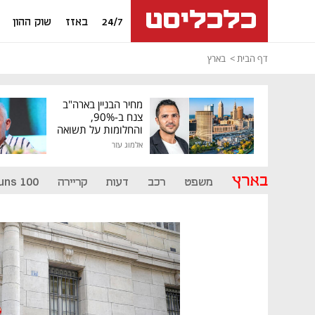
24/7
באזז
שוק ההון
דף הבית
בארץ
מחיר הבניין בארה"ב
צנח ב-90%,
והחלומות על תשואה
גבוהה התנפצו
אלמוג עזר
בארץ
משפט
רכב
דעות
קריירה
uns 100