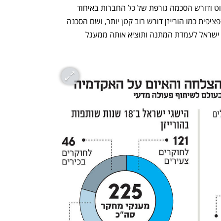
אומנם הליך הסילוק מההסכם כולו לא פשוט ודורש הסכמה גורפת של כל החברות באיחוד 
האירופי, אבל סילוק או השעיה מתוכנית ספציפית כמו הורייזן דורש רוב קטן יותר, ושם הסכנה 
לאקדמיה. החלטה על השעיה תעביר את ישראל לעמדת המתנה ותוציא אותה ממעגל 