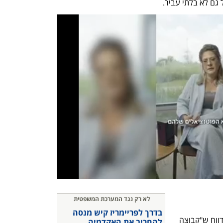
 גם לא בלתי עביר.
נפתח בכרטיסייה חדשה
נפתח בכרטיסייה חדשה
לא רק נגד המערכת המשפטית
בדרך לפריימריז קיש מנסה 
אתר החדשות האירופי "מדע | עסקים" מדווח ש"קבוצה 
להחריב את האקדמיה 