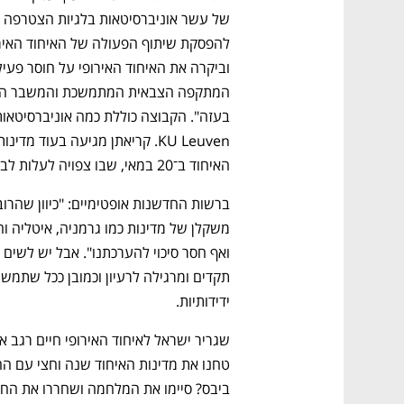
CTech – the
הבית של ההייטק הישראלי
האיחוד ב־20 במאי, שבו צפויה לעלות לבחינה מערכת היחסים עם ישראל.
ידידותיות. 
ביבס? סיימו את המלחמה ושחררו את החט