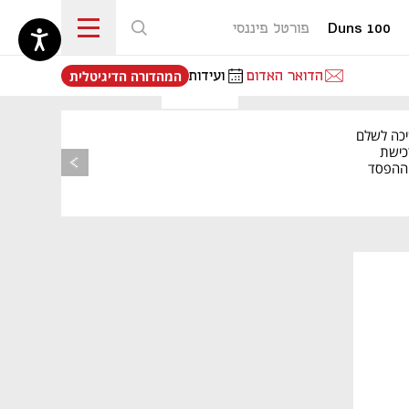
Duns 100
פורטל פיננסי
נפתח בכרטיסייה חדשה
הדואר האדום
ועידות
המהדורה הדיגיטלית
יכה לשלם
כישת
BASE: ההפסד
הרבעוני זינק ל-76