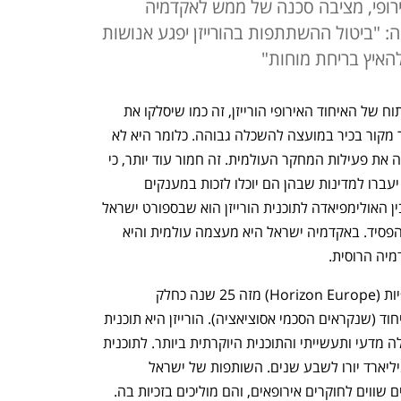
ירופי, מציבה סכנה של ממש לאקדמיה
 "ביטול ההשתתפות בהורייזן יפגע אנושות
האיץ בריחת מוחות"
"אם ישראל תסולק מתוכנית המחקר והפיתוח של האיחוד האירופי הורייזן, זה כמו שיסלקו את 
הספורט הישראלי מהאולימפיאדה", מזהיר מקור בכיר במועצה להשכלה גבוהה. כלומר היא לא 
תוכל להשתתף במסגרת העיקרית שמניעה את פעילות המחקר העולמית. זה חמור עוד יותר, כי 
המשמעות היא שטובי המדענים בישראל יעברו למדינות שבהן הם יוכלו לזכות במענקים 
היוקרתיים של התוכנית. ההבדל העיקרי בין האולימפיאדה לתוכנית הורייזן הוא שבספורט ישראל 
היא מדינה די שולית שאין לה כל כך מה להפסיד. באקדמיה ישראל היא מעצמה עולמית והיא 
מיה הרוסית.
ישראל משתתפת בתוכניות המו"פ האירופיות (Horizon Europe) מזה 25 שנה כחלק 
מההסכמים לשיתוף פעולה בין ישראל לאיחוד (שנקראים הסכמי אסוציאציה). הורייזן היא תוכנית 
המו"פ הגדולה ביותר בעולם לשיתוף פעולה מדעי ותעשייתי והתוכנית היוקרתית ביותר. לתוכנית 
הורייזן הנוכחית תקציב כולל של כ־95.5 מיליארד יורו לשבע שנים. השותפות של ישראל 
מאפשרת לחוקרים שלנו להתחרות בתנאים שווים לחוקרים אירופאים, והם מוליכים בזכיות בה. 