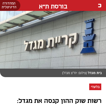
המהדורה
בורסת ת"א
הדיגיטלית
בית מגדל
(צילום: יח"צ מגדל)
בלעדי
רשות שוק ההון קנסה את מגדל: