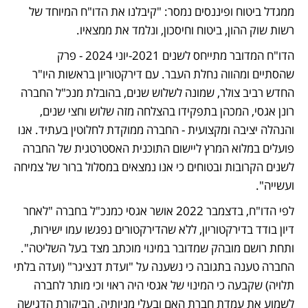
ממגדל ביטוח ופיננסים נמסר: "קיבלנו את הדו"ח המיוחד של 
רשות שוק ההון, ביטוח וחיסכון, ונלמד את ממצאיו.
הדו"ח המדובר מתייחס לשנים 2021-יוני 2024 - פרק 
שהסתיים ומהווה נחלת העבר. עם דירקטוריון בראשות היו"ר 
החדש רביב צולר, שמונה לשלוש שנים, בהובלת מנכ"ל החברה 
רונן אגסי, המכהן בתפקידו בהצלחה מזה שלוש וחצי שנים, 
והנהלה יציבה ומקצועית - החברה ממוקדת לחלוטין בעתיד. אנו 
פועלים במלוא המרץ ליישום התוכנית האסטרטגית של החברה 
לשנים הקרובות ובטוחים כי אנו נמצאים במסלול ברור של צמיחה 
ועשייה".
לפי הדו"ח, בדצמבר 2022 אושר אגסי כמנכ"ל בחברה "לאחר 
דיון בודד בדירקטוריון, ללא שהדירקטורים נפגשו עמו ישירות, 
ותחת רושם מובהק שמדובר במינוי מוכתב מצד בעל השליטה". 
החברה טענה בתגובה כי נשענה על "ועדת דנציגר" (ועדה בלתי 
תלויה) שקבעה כי המינוי של אגסי היה ראוי וכי מותר לחברה 
לשמוע את עמדת חברת האם ובעלי מניותיה. הביקורת הדגישה 