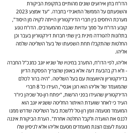
הדו"ח בחן אירועים שונים מהותיים בתקופת הביקורת 
והשפעתם על הממשל התאגידי בחברה. "עד אמצע 2023 
מערכת היחסים בין חברי הדירקטוריון הייתה לקויה מן היסוד", 
קובע הדו"ח על סמך עדויות שגבה מהמעורבים. הדו"ח נוגע 
בתלונות להטרדה מינית בין שתי חברות דירקטוריון בעבר וכן 
החלטות שהתקבלו תחת השפעתו של בעל השליטה שלמה 
אליהו.
אליהו, לפי הדו"ח, התערב במינויו של שגיא יוגב כמנכ"ל החברה 
- ולא רק בהבעת דעה אלא באופן שהצריך הפסקת הדיון 
בדירקטוריון והיוועצות עם בעל השליטה. "היה ברור לכולם 
שהמועמד של אליהו הוא רונן אגסי", העידו כל 8 חברי 
הדירקטוריון שהעידו בפני הרשות, "יפתח רון-טל שכיהן כיו"ר 
העיד כי לאחר שוועדת האיתור החליטה ששגיא יוגב הוא 
המועמד מטעמה זומן רון-טל ללשכת בעל השליטה שדרש ממנו 
לכנס את הוועדה ולקבל החלטה אחרת". הערת הביקורת איננה 
נוגעת לעצם הצגת מועמדים מטעם אליהו אלא לניסיון שלו 