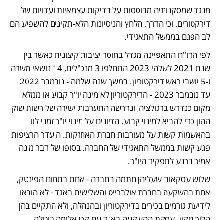
מנגד שמסקנותיה מבוססות על בדיקות עצמאיות ועדויות של 
דירקטורים, וכי הדרך, הלחץ והניסיונות הלא-תקינים להשפיע הם 
לב הפגם בממשל התאגידי.
לפי הדו"ח התאפיינה מגדל בחוסר יציבות קיצונית כאשר בין 
שנת 2021 לשלהי 2023 התחלפו 3 מנכ"לים, 14 נושאי משרה 
ו-5 יושבי ראש דירקטוריון. במשך שנה שלמה - נובמבר 2022 
עד נובמבר 2023 - הדירקטוריון לא מינה יו"ר קבוע או ממלא 
מקום כנדרש ברגולציה, ונדרשה התערבות ישירה של רשות שוק 
ההון כדי להביא למינוי קבוע. הדיונים על מינוי יו"ר זמני לוו 
בהאשמות קשות על מעורבות חברת האחזקות. היעדר הרציפות 
פגע קשות בממשל התאגידי של החברה. בסופו של דבר מונה 
אמיר ברנע לתפקיד היו"ר.
שלוש עסקאות שעליהן חתמה החברה - אחת בתחום הפינטק, 
אחת בהשקעה בחברת אולברייט והשלישית באגד - לא הובאו 
לידיעת גורמים בכירים בדירקטוריון ובהנהלה, ולא התקיים בהן 
הליך תקין. עסקת ההשקעה באגד עם קרן אלומה בוטלה. 