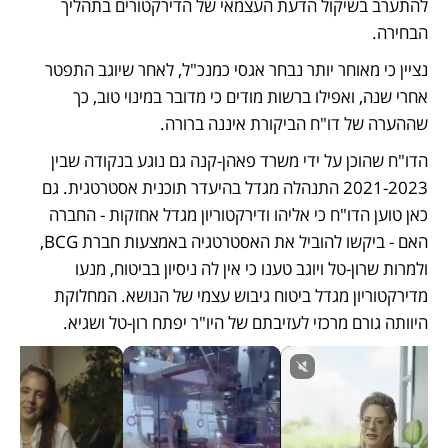
להתערב בשיקול הדעת העצמאי של הדירקטורים בתהליך 
הבחירה.
נציין כי מאוחר יותר נבחר אגסי כמנכ"ל, לאחר שיוגב התפטר 
אחרי שנה, ואפילו ברשות מודים כי מדובר במינוי טוב, כך 
שההערה של דו"ח הביקורת איננה ברורה.
הדו"ח שהוכן על ידי משרד פאהן-קנה גם נוגע בנקודה שבין 
2021-2023 התנהלה מגדל בהיעדר תוכנית אסטרטגית. גם 
כאן טוען הדו"ח כי אליהו ודירקטוריון מגדל אחזקות - החברה 
האם - ביקשו להוביל את האסטרטגיה באמצעות חברת BCG, 
ולמרות שרון-טל ויוגב טענו כי אין לה ניסיון בביטוח, מנעו 
מדירקטוריון מגדל ביטוח גיבוש עצמי של הנושא. המחלוקת 
היוותה גורם מרכזי לעזיבתם של היו"ר יפתח רון-טל ושגיא.