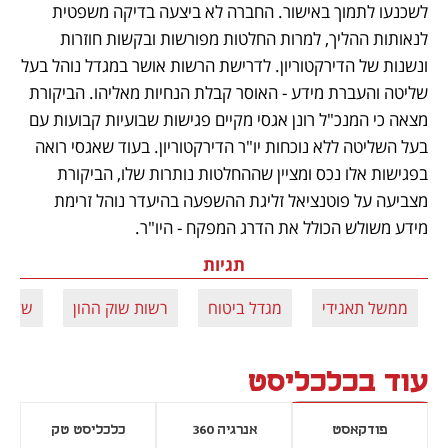
לשכנעו לתמוך באישור. החברה לא ביצעה בדיקה משפטית 
לנאותות ההליך, למרות החלטות מפורשות ובקשות חוזרות 
ונשנות של הדירקטוריון. לדרישת הרשות אושר במגדל נוהל בעל 
שליטה והעברת מידע - האוסר קבלת הנחיות מאליהו. הביקורת 
מצאה כי המנכ"ל רונן אגסי מקיים פגישות שבועיות קבועות עם 
בעל השליטה ללא נוכחות יו"ר הדירקטוריון. בעוד שאגסי רואה 
בפגישות אלו נכס ומציין שההחלטות נותרות שלו, הביקורת 
מצביעה על פוטנציאל זליגת ההשפעה בהיעדר נוהל זרימת 
מידע משולש הכולל את הדרג המפקח - היו"ר.
תגיות
ממשל תאגידי
מגדל ביטוח
רשות שוק ההון
שלמה 
עוד בכלכליסט
פודקאסט
אנרגיה 360
כלכליסט טק