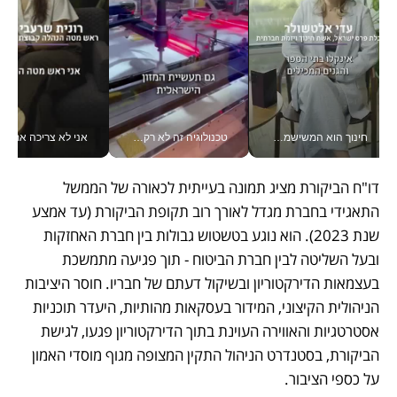
חינוך הוא המשישמה של החיים שלי - V
טכנולוגיה זה לא רק בהייטק: גם תעשיית המזון הישראלית מאמצת כלי AI, אוטומציה וניתוח דאטה בזמן אמת
אני לא צריכה את המשרד:
דו"ח הביקורת מציג תמונה בעייתית לכאורה של הממשל 
התאגידי בחברת מגדל לאורך רוב תקופת הביקורת (עד אמצע 
שנת 2023). הוא נוגע בטשטוש גבולות בין חברת האחזקות 
ובעל השליטה לבין חברת הביטוח - תוך פגיעה מתמשכת 
בעצמאות הדירקטוריון ובשיקול דעתם של חבריו. חוסר היציבות 
הניהולית הקיצוני, המידור בעסקאות מהותיות, היעדר תוכניות 
אסטרטגיות והאווירה העוינת בתוך הדירקטוריון פגעו, לגישת 
הביקורת, בסטנדרט הניהול התקין המצופה מגוף מוסדי האמון 
על כספי הציבור.