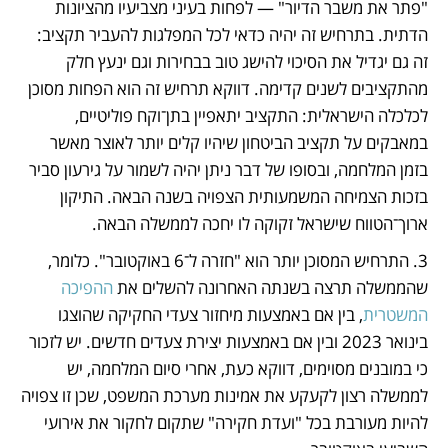
"פתר את משבר הדיור" — לפחות בעיני מצביעיו מהציונות 
הדתית. בתרחיש זה יהיה כדאי לכל המפלגות להעביר תקציב: 
זה גם יגדיל את הסיכוי להישג טוב בבחירות וגם ינעץ חלק 
מהתקציבים לשנים קדימה. דווקא תרחיש זה הוא הפחות מסוכן 
לכלכלה הישראלית: התקציב יתאפיין בתן־וקח פוליטיים, 
במאבקים על תקציב הביטחון שיהיו קלים יותר לאוצר מאשר 
בזמן המלחמה, ובסופו של דבר ניתן יהיה לשמור על גירעון סביר 
בזכות הצמיחה המשמעותית הצפויה בשנה הבאה. התיקון 
ארוך־הטווח שישראל זקוקה לו יחכה לממשלה הבאה.
3. התרחיש המסוכן יותר הוא "חזרה ל־6 באוקטובר". כלומר, 
שהממשלה תרצה בשנתה האחרונה להשלים את 
ההפיכה 
המשטרית
, בין אם באמצעות מיחזור צעדי החקיקה שהוצגו 
בינואר 2023 ובין אם באמצעות יצירת צעדים חדשים. יש לזכור 
כי במובנים מסוימים, דווקא כעת, אחרי סיום המלחמה, יש 
לממשלה רצון לקעקע את אמינות מערכת המשפט, שכן זו צפויה 
להיות מעורבת בכל "ועדת חקירה" שתקום לחקור את אירועי 