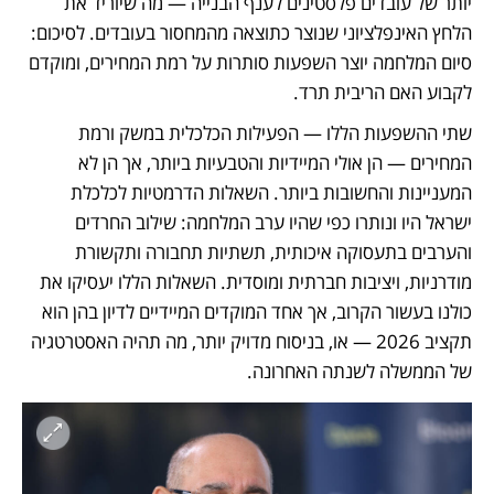
יותר של עובדים פלסטינים לענף הבנייה — מה שיוריד את 
הלחץ האינפלציוני שנוצר כתוצאה מהמחסור בעובדים. לסיכום: 
סיום המלחמה יוצר השפעות סותרות על רמת המחירים, ומוקדם 
לקבוע האם הריבית תרד.
שתי ההשפעות הללו — הפעילות הכלכלית במשק ורמת 
המחירים — הן אולי המיידיות והטבעיות ביותר, אך הן לא 
המעניינות והחשובות ביותר. השאלות הדרמטיות לכלכלת 
ישראל היו ונותרו כפי שהיו ערב המלחמה: שילוב החרדים 
והערבים בתעסוקה איכותית, תשתיות תחבורה ותקשורת 
מודרניות, ויציבות חברתית ומוסדית. השאלות הללו יעסיקו את 
כולנו בעשור הקרוב, אך אחד המוקדים המיידיים לדיון בהן הוא 
תקציב 2026 — או, בניסוח מדויק יותר, מה תהיה האסטרטגיה 
של הממשלה לשנתה האחרונה.