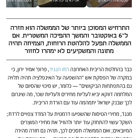
טכנולוגיה זה לא רק בהייטק: גם תעשיית המזון הישראלית מאמצת כלי AI, אוטומציה וניתוח דאטה בזמן אמת
אני לא צריכה את המשרד: רונית שרעבי-חדד מנהלת ארגון של 30000 עובדים מכל מקום_v
כלכליסט דיגיטל
התרחיש המסוכן ביותר של הממשלה הוא חזרה 
ל־6 באוקטובר והמשך ההפיכה המשטרית. אם 
הממשלה תפעל להלהטת הרוחות, הצמיחה תהיה 
מתונה והמשקיעים לא ימהרו לחזור
כבר בהחלטת הריבית האחרונה 
רמז הנגיד
, פרופ’ אמיר ירון, כי 
במקרה של הפסקת אש "ההשפעה על האינפלציה תהיה תלויה 
גם בהתפתחות הביקושים" — כלומר, יש סיכוי שהסיום של 
המלחמה דווקא יביא לעליות מחירים ולעליות שכר, מה שיגרום 
לכך שבנק ישראל יתמהמה עוד עם הורדת הריבית.
מנגד, מחירי הטיסות שהשפיעו דרמטית על המדד צפויים לרדת; 
השקל עשוי להתחזק עוד יותר ולהוזיל את מחירי המוצרים 
המיובאים; ואם הממשלה תסכים לכך, תהיה גם חזרה מהירה 