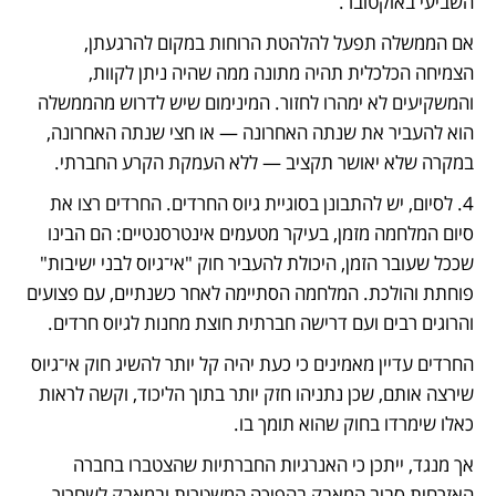
השביעי באוקטובר.
אם הממשלה תפעל להלהטת הרוחות במקום להרגעתן, 
הצמיחה הכלכלית תהיה מתונה ממה שהיה ניתן לקוות, 
והמשקיעים לא ימהרו לחזור. המינימום שיש לדרוש מהממשלה 
הוא להעביר את שנתה האחרונה — או חצי שנתה האחרונה, 
במקרה שלא יאושר תקציב — ללא העמקת הקרע החברתי.
4. לסיום, יש להתבונן בסוגיית גיוס החרדים. החרדים רצו את 
סיום המלחמה מזמן, בעיקר מטעמים אינטרסנטיים: הם הבינו 
שככל שעובר הזמן, היכולת להעביר חוק "אי־גיוס לבני ישיבות" 
פוחתת והולכת. המלחמה הסתיימה לאחר כשנתיים, עם פצועים 
והרוגים רבים ועם דרישה חברתית חוצת מחנות לגיוס חרדים.
החרדים עדיין מאמינים כי כעת יהיה קל יותר להשיג חוק אי־גיוס 
שירצה אותם, שכן נתניהו חזק יותר בתוך הליכוד, וקשה לראות 
כאלו שימרדו בחוק שהוא תומך בו.
אך מנגד, ייתכן כי האנרגיות החברתיות שהצטברו בחברה 
האזרחית סביב המאבק בהפיכה המשטרית ובמאבק לשחרור 