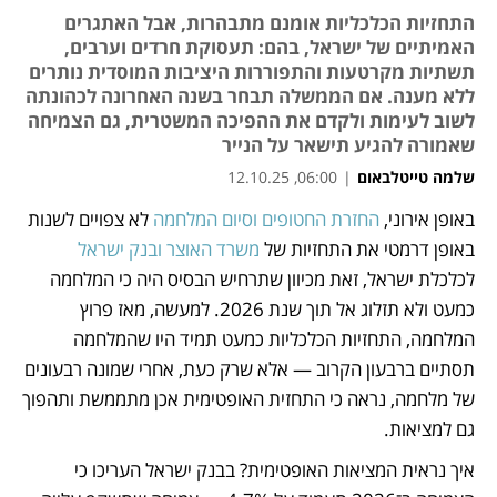
התחזיות הכלכליות אומנם מתבהרות, אבל האתגרים
האמיתיים של ישראל, בהם: תעסוקת חרדים וערבים,
תשתיות מקרטעות והתפוררות היציבות המוסדית נותרים
ללא מענה. אם הממשלה תבחר בשנה האחרונה לכהונתה
לשוב לעימות ולקדם את ההפיכה המשטרית, גם הצמיחה
שאמורה להגיע תישאר על הנייר
שלמה טייטלבאום
|
06:00, 12.10.25
באופן אירוני, 
החזרת החטופים וסיום המלחמה
 לא צפויים לשנות 
נפתח בכרטיסייה חדשה
נפתח בכרטיסייה חדשה
נפתח בכרטיסייה חדשה
נפתח בכרטיסייה חדשה
נפתח בכרטיסייה חדשה
נפתח בכרטיסייה חדשה
באופן דרמטי את התחזיות של 
משרד האוצר ובנק ישראל 
לכלכלת ישראל, זאת מכיוון שתרחיש הבסיס היה כי המלחמה 
כמעט ולא תזלוג אל תוך שנת 2026. למעשה, מאז פרוץ 
המלחמה, התחזיות הכלכליות כמעט תמיד היו שהמלחמה 
תסתיים ברבעון הקרוב — אלא שרק כעת, אחרי שמונה רבעונים 
של מלחמה, נראה כי התחזית האופטימית אכן מתממשת ותהפוך 
גם למציאות.
איך נראית המציאות האופטימית? בבנק ישראל העריכו כי 