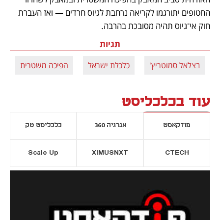
החטופים יתורגמו לקריאה נרחבת לגיוס חרדים — ואז העברת 
חוק אי־גיוס תהיה מסובכת בהרבה.
תגיות
בצלאל סמוטריץ'
כלכלת ישראל
הפיכה משטרית
ב
עוד בכלכליסט
פודקאסט
אנרגיה 360
כלכליסט טק
Scale Up
XIMUSNXT
CTECH
יסייה חדשה
נפתח בכרטיסייה חדשה