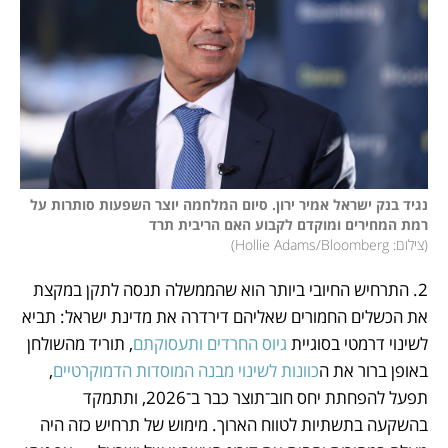
נגיד בנק ישראל אמיר ירון. סיום המלחמה יוצר השפעות סותרות על 
רמת המחירים ומוקדם לקבוע האם הריבית תרד

(
צילום: Hollie Adams/Bloomberg
)
2. התרחיש החיובי ביותר הוא שהממשלה תנסה לתקן במקצת 
את הכשלים החמורים שאליהם דירדרה את מדינת ישראל: תביא 
לשינוי דרמטי בסוגיית 
גיוס החרדים ותעסוקתם
, תוריד מהשולחן 
באופן ברור את ה
כוונות לשינוי מבנה המוסדות הדמוקרטיים
, 
תפעל להפחתת יחס חוב־תוצר כבר ב־2026, ותתמקד 
בהשקעה בתשתיות לטווח הארוך. מימוש של תרחיש כזה היה 