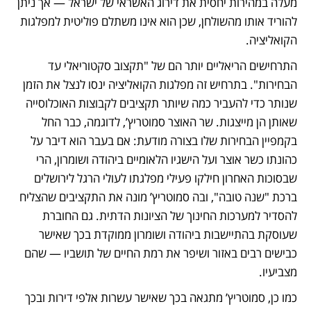
מעלה במהירות יחסית את דירוג האשראי של ישראל — אך ניתן 
להוריד אותו מהשולחן, שכן הוא אינו משתלם פוליטית למפלגות 
הקואליציה.
התרחישים הריאליים יותר הם של "תקצוב סקטוריאלי עד 
הבחירות". בתרחיש זה מפלגות הקואליציה ינסו לנצל את הזמן 
שנותר כדי להעביר כמה שיותר תקציבים לקבוצות האוכלוסייה 
שאותן הן מייצגות. שר האוצר סמוטריץ’, לדוגמה, כבר החל 
בקמפיין הבחירות שלו בצורה מודעת: אם בעבר הוא דיבר על 
כהונתו כשר אוצר ועל הישגיו הלאומיים ביהודה ושומרון, הרי 
שבסוכות האחרון חילקו פעילי מפלגתו לעולי הרגל לירושלים 
ברכת "שנה טובה", ובה סמוטריץ’ מונה את התקציבים שהצליח 
להסדיר למערכות החינוך של הציונות הדתית. גם החוברת 
שעוסקת בהתיישבות ביהודה ושומרון ממוקדת בכך שאישר 
כבישים רבים באזור ושיפר את רמת החיים של תושביו — שהם 
מצביעיו.
כמו כן, סמוטריץ’ מתגאה בכך שאישר עשרות אלפי דירות ובכך 