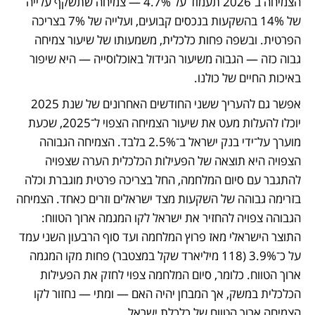
הצמיחה ב־2026 תעמוד על 4.7% — צמיחה שתשקף עלייה 
של 14% בהשקעות בנכסים קבועים, ועלייה של 7% בצריכה 
הפרטית. ובשפה פחות כלכלית, משמעותו של שיעור צמיחה 
גבוה כזה — הגבוה משיעור הגידול באוכלוסייה — היא שיפור 
באיכות החיים של כולנו.
אפשר גם להעריך ששני החודשים האחרונים של שנת 2025 
יוכלו להעלות מעט את שיעור הצמיחה הצפוי ל־2025, שכעת 
מוערך על־ידי בנק ישראל ב־2.5% בלבד. הצמיחה הגבוהה 
הצפויה היא תוצאה של הפעילות הכלכלית הערה שצפויה 
להתגבר עם סיום המלחמה, החל בצריכה פרטית מוגברת וכלה 
בזרימה גבוהה של השקעות מצד ישראלים וזרים כאחד. הצמיחה 
הגבוהה צפויה להחזיר את ישראל לקו המגמה ארוך הטווח: 
התוצר הישראלי מאז פרוץ המלחמה ועד סוף הרבעון השני עמד 
על כ־3.9% (118 מיליארד שקל במצטבר) פחות מקו המגמה 
ארוך הטווח. כלומר, סיום המלחמה צפוי לחזק את הפעילות 
הכלכלית במשק, אך המבחן יהיה האם — ומתי — נחזור לקו 
הצמיחה ארוך הטווח של כלכלת ישראל.